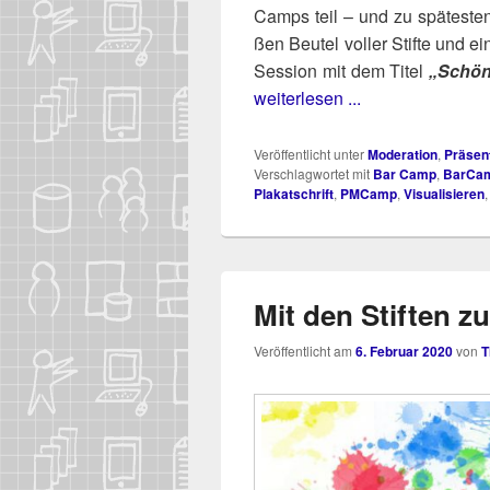
Camps teil – und zu spä­tes­t
ßen Beu­tel vol­ler Stif­te und 
Ses­si­on mit dem Titel
„Schö­n
weiterlesen ...
Veröffentlicht unter
Moderation
,
Präsen
Verschlagwortet mit
Bar Camp
,
BarCa
Plakatschrift
,
PMCamp
,
Visualisieren
Mit den Stiften zu
Veröffentlicht am
6. Februar 2020
von
T