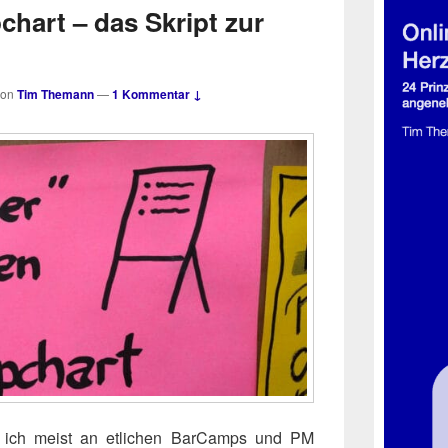
chart – das Skript zur
von
Tim Themann
—
1 Kommentar ↓
me ich meist an etli­chen Bar­Camps und PM