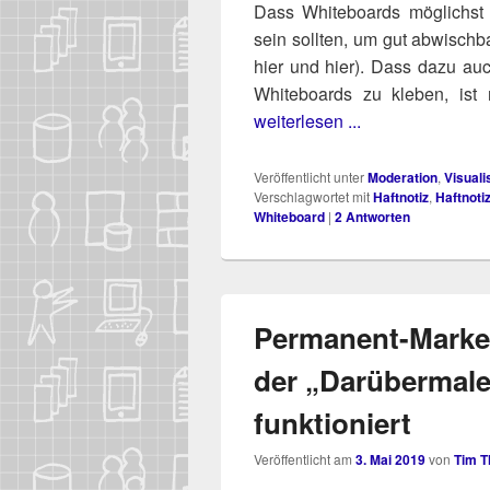
Dass White­boards mög­lichst 
sein soll­ten, um gut abwisch­bar
hier und hier). Dass dazu auch 
White­boards zu kle­ben, ist 
weiterlesen ...
Veröffentlicht unter
Moderation
,
Visuali
Verschlagwortet mit
Haftnotiz
,
Haftnoti
Whiteboard
|
2
Antworten
Permanent-Marke
der „Darübermale
funktioniert
Veröffentlicht am
3. Mai 2019
von
Tim 