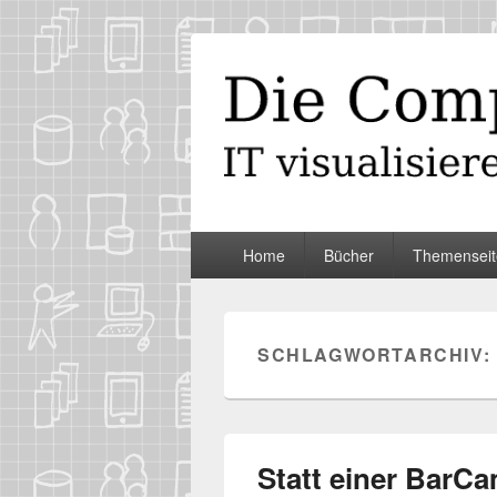
Die Computer
IT visualisieren – ganz spontan
Primäres
Home
Bücher
Themenseit
Menü
SCHLAGWORTARCHIV:
Statt einer BarC