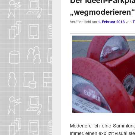
„wegmoderieren“
Veröffentlicht am
1. Februar 2018
von
T
Mode­rie­re ich eine Samm­lun
immer, einen expli­zit visua­li­si