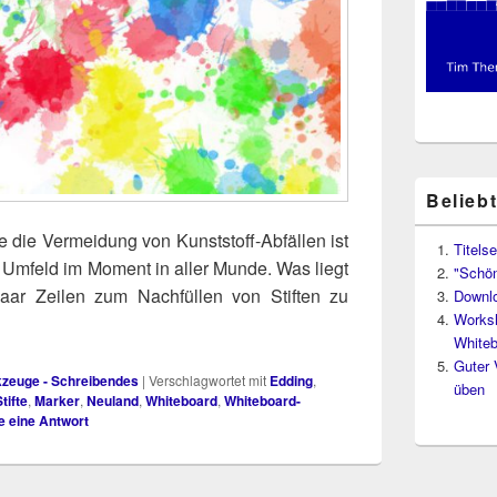
Belieb
e die Ver­mei­dung von Kunst­stoff-Abfäl­len ist
Titelse
 Umfeld im Moment in aller Mun­de. Was liegt
"Schön
aar Zei­len zum Nach­fül­len von Stif­ten zu
Downl
Worksh
Whiteb
Guter 
rkzeuge - Schreibendes
|
Verschlagwortet mit
Edding
,
üben
tifte
,
Marker
,
Neuland
,
Whiteboard
,
Whiteboard-
e eine Antwort