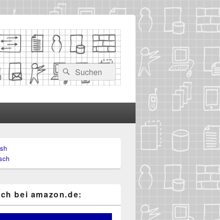
Suchen
Suchen
nach:
ish
-
sch
ch
ch bei ama​zon​.de: