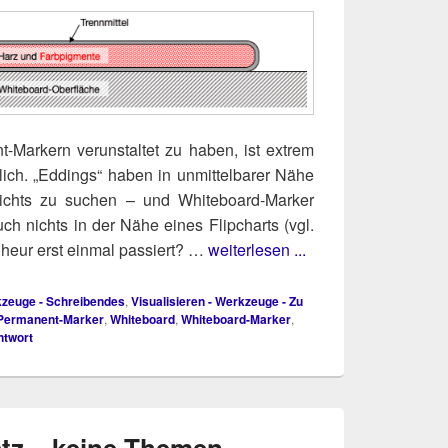
-Mar­kern ver­un­stal­tet zu haben, ist extrem
lich. „Eddings“ haben in unmit­tel­ba­rer Nähe
nichts zu suchen – und White­board-Mar­ker
ch nichts in der Nähe eines Flip­charts (vgl.
­heur erst ein­mal pas­siert? …
weiterlesen ...
rkzeuge - Schreibendes
,
Visualisieren - Werkzeuge - Zu
Permanent-Marker
,
Whiteboard
,
Whiteboard-Marker
,
ntwort
atz – keine Themen