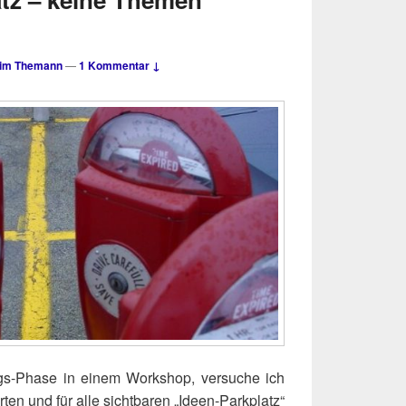
im Themann
—
1 Kommentar ↓
gs-Pha­se in einem Work­shop, ver­su­che ich
er­ten und für alle sicht­ba­ren „Ideen-Park­platz“