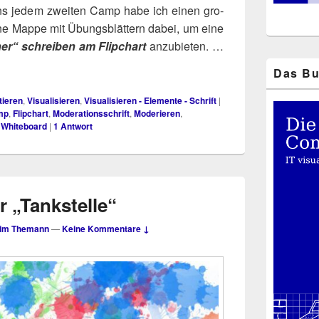
ens jedem zwei­ten Camp habe ich einen gro­
eine Map­pe mit Übungs­blät­tern dabei, um eine
er“ schrei­ben am Flip­chart
anzu­bie­ten. …
Das Bu
tieren
,
Visualisieren
,
Visualisieren - Elemente - Schrift
|
mp
,
Flipchart
,
Moderationsschrift
,
Moderieren
,
,
Whiteboard
|
1
Antwort
r „Tankstelle“
im Themann
—
Keine Kommentare ↓