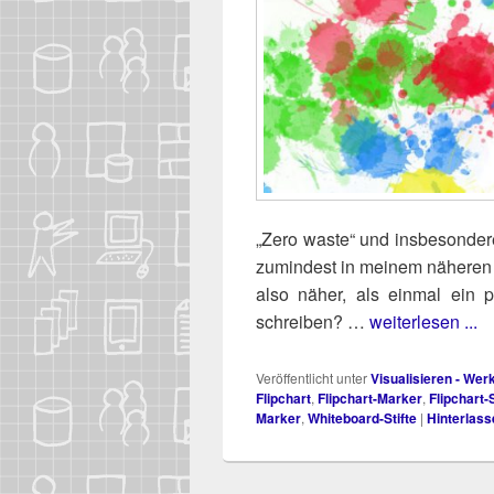
„Zero was­te“ und ins­be­son­de­r
zumin­dest in mei­nem nähe­ren
also näher, als ein­mal ein p
schreiben? …
weiterlesen ...
Veröffentlicht unter
Visualisieren - We
Flipchart
,
Flipchart-Marker
,
Flipchart-S
Marker
,
Whiteboard-Stifte
|
Hinterlass