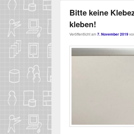
Bitte keine Klebe
kleben!
Veröffentlicht am
7. November 2019
vo