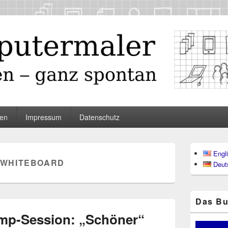
maler
en
Impressum
Datenschutz
Primärer
Engl
Seitenleisten
WHITEBOARD
Deut
Widgetberei
Das Bu
amp-Session: „Schöner“