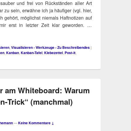
sau­ber und frei von Rück­stän­den aller Art
 zu sein, erwäh­ne ich ja häu­fi­ger (vgl. hier,
gehört, mög­lichst nie­mals Haft­no­ti­zen auf
mir erst in letz­ter Zeit klar gewor­den. …
sieren
,
Visualisieren - Werkzeuge - Zu Beschreibendes
|
zen
,
Kanban
,
Kanban-Tafel
,
Klebezettel
,
Post-it
,
r am Whiteboard: Warum
n-Trick“ (manchmal)
Themann
—
Keine Kommentare ↓