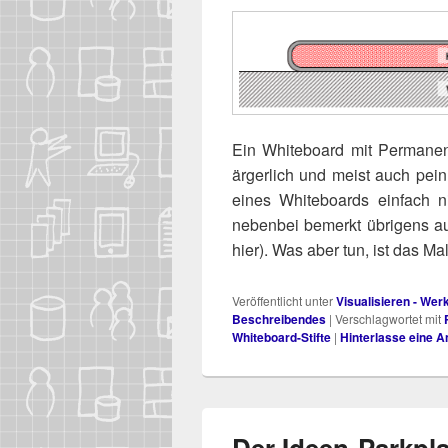
Ein White­board mit Per­ma­nent
ärger­lich und meist auch pein­
eines White­boards ein­fach 
neben­bei bemerkt übri­gens au
hier). Was aber tun, ist das Mal
Veröffentlicht unter
Visualisieren - We
Beschreibendes
|
Verschlagwortet mit
Whiteboard-Stifte
|
Hinterlasse eine A
Der Ideen-Parkpl