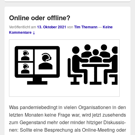
Online oder offline?
Veröffentlicht am
13. Oktober 2021
von
Tim Themann
—
Keine
Kommentare ↓
Was pan­de­mie­be­dingt in vie­len Orga­ni­sa­tio­nen in den
letz­ten Mona­ten kei­ne Fra­ge war, wird jetzt zuse­hends
zum Gegen­stand mehr oder min­der hit­zi­ger Dis­kus­sio­
nen: Soll­te eine Bespre­chung als Online-Mee­ting oder