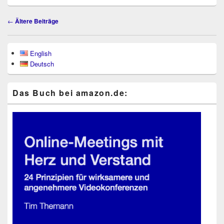
Beitragsnavigation
←
Ältere Beiträge
Primärer
English
Seitenleisten-
Deutsch
Widgetbereich
Das Buch bei ama​zon​.de: