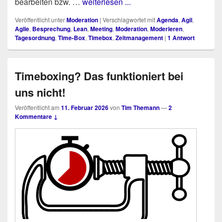
bear­bei­ten bzw. …
weiterlesen ...
Veröffentlicht unter
Moderation
|
Verschlagwortet mit
Agenda
,
Agil
,
Agile
,
Besprechung
,
Lean
,
Meeting
,
Moderation
,
Moderieren
,
Tagesordnung
,
Time-Box
,
Timebox
,
Zeitmanagement
|
1
Antwort
Timeboxing? Das funktioniert bei
uns nicht!
Veröffentlicht am
11. Februar 2026
von
Tim Themann
—
2
Kommentare ↓