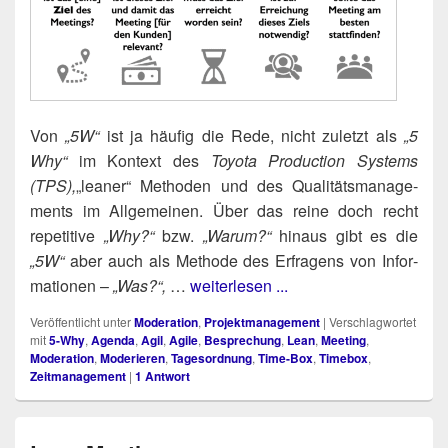
Von
„5W“
ist ja häu­fig die Rede, nicht zuletzt als
„5
Why“
im Kon­text des
Toyo­ta Pro­duc­tion Sys­tems
(TPS),
„lea­ner“ Metho­den und des Qua­li­täts­ma­nage­
ments im All­ge­mei­nen. Über das rei­ne doch recht
repe­ti­ti­ve
„Why?“
bzw.
„War­um?“
hin­aus gibt es die
„5W“
aber auch als Metho­de des Erfra­gens von Infor­
ma­tio­nen –
„Was?“,
…
weiterlesen ...
Veröffentlicht unter
Moderation
,
Projektmanagement
|
Verschlagwortet
mit
5-Why
,
Agenda
,
Agil
,
Agile
,
Besprechung
,
Lean
,
Meeting
,
Moderation
,
Moderieren
,
Tagesordnung
,
Time-Box
,
Timebox
,
Zeitmanagement
|
1
Antwort