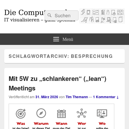
Suchen
Suchen
nach:
Die Computermaler
IT visualisieren – ganz spontan
Menü
SCHLAGWORTARCHIV:
BESPRECHUNG
Mit 5W zu „schlankeren“ („lean“)
Meetings
Veröffentlicht am
31. März 2026
von
Tim Themann
—
1 Kommentar ↓