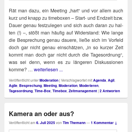
Rät man dazu, ein Mee­ting „hart“ und vor allem auch
kurz und knapp zu time­bo­xen – Start- und End­zeit bzw.
Dau­er genau fest­zu­le­gen und sich auch dar­an zu hal­
ten (!) –, stößt man häu­fig auf Wider­stand: Wie lan­ge
die Bespre­chung genau daue­re, lie­ße sich im Vor­feld
doch gar nicht genau ein­schät­zen, „in so kur­zer Zeit
kommt man doch gar nicht durch die Tages­ord­nung“,
was sei denn, wenn es zu län­ge­ren Dis­kus­sio­nen
kom­me? …
weiterlesen ...
Veröffentlicht unter
Moderation
|
Verschlagwortet mit
Agenda
,
Agil
,
Agile
,
Besprechung
,
Meeting
,
Moderation
,
Moderieren
,
Tagesordnung
,
Time-Box
,
Timebox
,
Zeitmanagement
|
2
Antworten
Kamera an oder aus?
Veröffentlicht am
6. Juli 2025
von
Tim Themann
—
1 Kommentar ↓