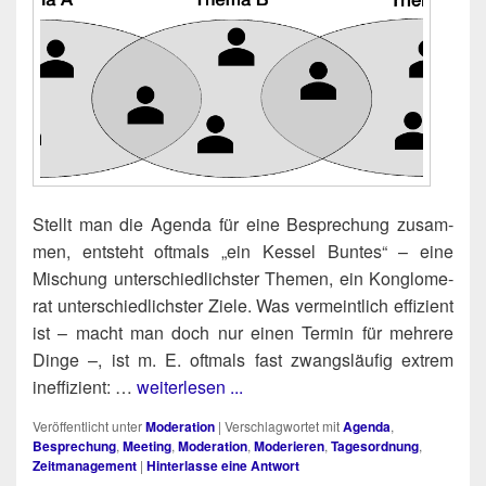
Stellt man die Agen­da für eine Bespre­chung zusam­
men, ent­steht oft­mals „ein Kes­sel Bun­tes“ – eine
Mischung unter­schied­lichs­ter The­men, ein Kon­glo­me­
rat unter­schied­lichs­ter Zie­le. Was ver­meint­lich effi­zi­ent
ist – macht man doch nur einen Ter­min für meh­re­re
Din­ge –, ist m. E. oft­mals fast zwangs­läu­fig extrem
ineffizient: …
weiterlesen ...
Veröffentlicht unter
Moderation
|
Verschlagwortet mit
Agenda
,
Besprechung
,
Meeting
,
Moderation
,
Moderieren
,
Tagesordnung
,
Zeitmanagement
|
Hinterlasse eine Antwort