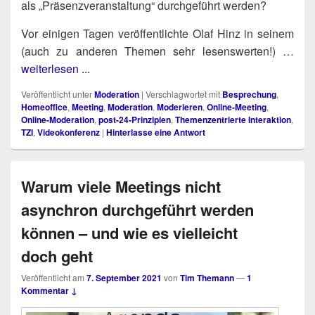
als „Prä­senz­ver­an­stal­tung“ durch­ge­führt werden?
Vor eini­gen Tagen ver­öf­fent­lich­te Olaf Hinz in sei­nem
(auch zu ande­ren The­men sehr lesens­wer­ten!) …
weiterlesen ...
Veröffentlicht unter
Moderation
|
Verschlagwortet mit
Besprechung
,
Homeoffice
,
Meeting
,
Moderation
,
Moderieren
,
Online-Meeting
,
Online-Moderation
,
post-24-Prinzipien
,
Themenzentrierte Interaktion
,
TZI
,
Videokonferenz
|
Hinterlasse eine Antwort
Warum viele Meetings nicht
asynchron durchgeführt werden
können – und wie es vielleicht
doch geht
Veröffentlicht am
7. September 2021
von
Tim Themann
—
1
Kommentar ↓