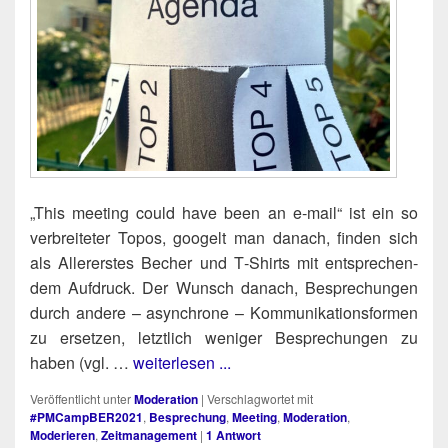
„This mee­ting could have been an e‑mail“ ist ein so
ver­brei­te­ter Topos, goo­gelt man danach, fin­den sich
als Aller­ers­tes Becher und T‑Shirts mit ent­spre­chen­
dem Auf­druck. Der Wunsch danach, Bespre­chun­gen
durch ande­re – asyn­chro­ne – Kom­mu­ni­ka­ti­ons­for­men
zu erset­zen, letzt­lich weni­ger Bespre­chun­gen zu
haben (vgl. …
weiterlesen ...
Veröffentlicht unter
Moderation
|
Verschlagwortet mit
#PMCampBER2021
,
Besprechung
,
Meeting
,
Moderation
,
Moderieren
,
Zeitmanagement
|
1
Antwort