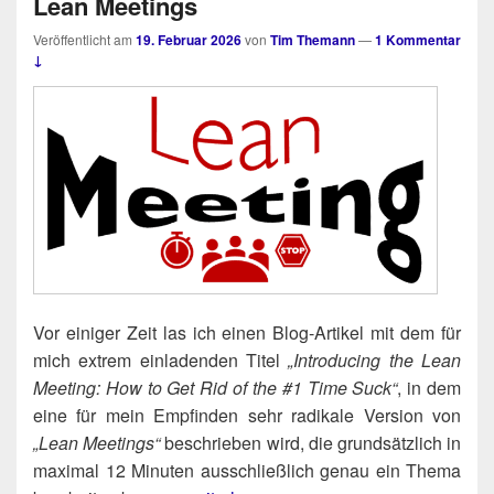
Lean Meetings
Veröffentlicht am
19. Februar 2026
von
Tim Themann
—
1 Kommentar
↓
Vor eini­ger Zeit las ich einen Blog-Arti­kel mit dem für
mich extrem ein­la­den­den Titel
„Intro­du­cing the Lean
Mee­ting: How to Get Rid of the #1 Time Suck“
, in dem
eine für mein Emp­fin­den sehr radi­ka­le Ver­si­on von
„Lean Mee­tings“
beschrie­ben wird, die grund­sätz­lich in
maxi­mal 12 Minu­ten aus­schließ­lich genau ein The­ma