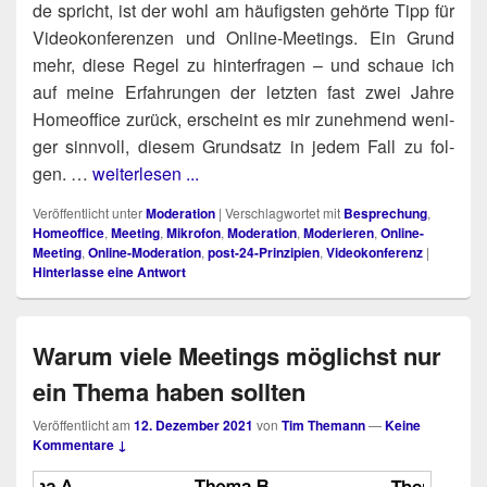
de spricht, ist der wohl am häu­figs­ten gehör­te Tipp für
Video­kon­fe­ren­zen und Online-Mee­tings. Ein Grund
mehr, die­se Regel zu hin­ter­fra­gen – und schaue ich
auf mei­ne Erfah­run­gen der letz­ten fast zwei Jah­re
Home­of­fice zurück, erscheint es mir zuneh­mend weni­
ger sinn­voll, die­sem Grund­satz in jedem Fall zu fol­
gen. …
weiterlesen ...
Veröffentlicht unter
Moderation
|
Verschlagwortet mit
Besprechung
,
Homeoffice
,
Meeting
,
Mikrofon
,
Moderation
,
Moderieren
,
Online-
Meeting
,
Online-Moderation
,
post-24-Prinzipien
,
Videokonferenz
|
Hinterlasse eine Antwort
Warum viele Meetings möglichst nur
ein Thema haben sollten
Veröffentlicht am
12. Dezember 2021
von
Tim Themann
—
Keine
Kommentare ↓