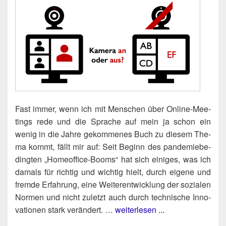
Fast immer, wenn ich mit Men­schen über Online-Mee­
tings rede und die Spra­che auf mein ja schon ein
wenig in die Jah­re gekom­me­nes Buch zu die­sem The­
ma kommt, fällt mir auf: Seit Beginn des pan­de­mie­be­
ding­ten „Home­of­fice-Booms“ hat sich eini­ges, was ich
damals für rich­tig und wich­tig hielt, durch eige­ne und
frem­de Erfah­rung, eine Wei­ter­ent­wick­lung der sozia­len
Nor­men und nicht zuletzt auch durch tech­ni­sche Inno­
va­tio­nen stark ver­än­dert. …
weiterlesen ...