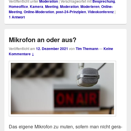
Veröffentlicht unter
Moderation
|
Verschlagwortet mit
Besprechung
,
Homeoffice
,
Kamera
,
Meeting
,
Moderation
,
Moderieren
,
Online-
Meeting
,
Online-Moderation
,
post-24-Prinzipien
,
Videokonferenz
|
1
Antwort
Mikrofon an oder aus?
Veröffentlicht am
12. Dezember 2021
von
Tim Themann
—
Keine
Kommentare ↓
Das eige­ne Mikro­fon zu muten, sofern man nicht gera­