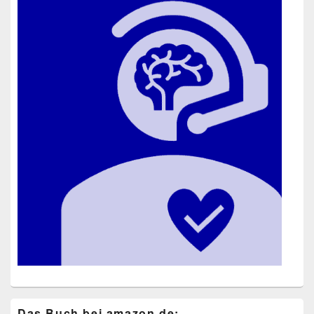
Das Buch bei ama​zon​.de: