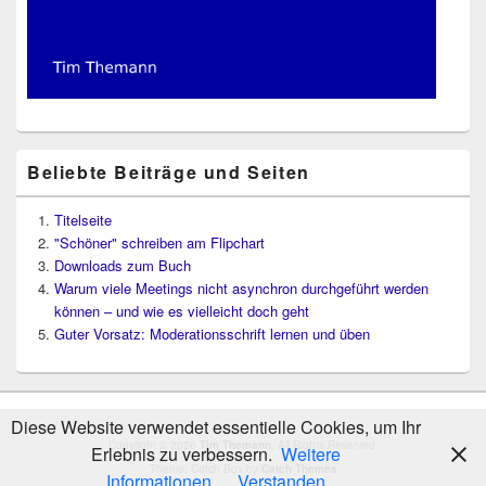
Beliebte Beiträge und Seiten
Titelseite
"Schöner" schreiben am Flipchart
Downloads zum Buch
Warum viele Meetings nicht asynchron durchgeführt werden
können – und wie es vielleicht doch geht
Guter Vorsatz: Moderationsschrift lernen und üben
Diese Website verwendet essentielle Cookies, um Ihr
Copyright © 2026
Tim Themann
. All Rights Reserved.
Erlebnis zu verbessern.
Weitere
Theme: Catch Box by
Catch Themes
Informationen
Verstanden