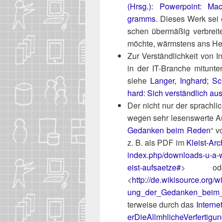
(Hrsg.): Power­point: Mach
gramms
. Die­ses Werk sei 
schen über­mä­ßig ver­brei­te
möch­te, wärms­tens ans He
Zur Ver­ständ­lich­keit von I
in der IT-Bran­che mit­un­t
sie­he
Lan­ger, Ing­hard; 
hard: Sich ver­ständ­lich aus
Der nicht nur der sprach­li­c
wegen sehr lesens­wer­te Au
Gedan­ken beim Reden
“ 
z. B. als PDF im
Kleist-Ar
i​n​d​e​x​.​p​h​p​/​d​o​w​n​l​o​a​d​s​-​u​-​a​-​w​e​
e​i​s​t​-aufsaetze#
> o
<
http://de.wikisource.org
ung_der_Gedanken_beim
ter­wei­se durch das
Inter­ne
e​r​D​i​e​A​l​l​m​h​l​i​c​h​e​V​e​r​f​e​r