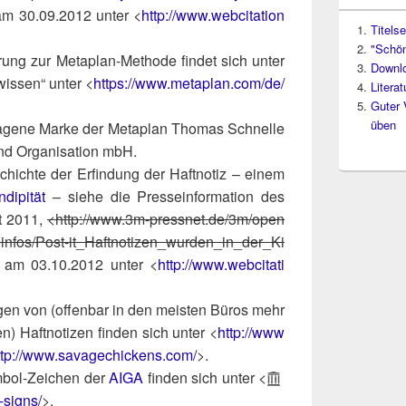
t am 30.09.2012 unter <
http://​www​.web​ci​ta​ti​on​
Titelse
"Schön
­rung zur Meta­plan-Metho­de fin­det sich unter
Downl
wis­sen“ unter <
https://​www​.meta​plan​.com/​d​e​/​
Litera
Guter 
üben
tra­ge­ne Mar­ke der Meta­plan Tho­mas Schnel­le
d Orga­ni­sa­ti­on mbH.
hich­te der Erfin­dung der Haft­no­tiz – einem
di­pi­tät
– sie­he die Pres­se­infor­ma­ti­on des
st 2011,
<http://​www​.3m​-press​net​.de/​3​m​/​o​p​e​n​
​n​f​o​s​/​P​o​s​t​-​i​t​_​H​a​f​t​n​o​t​i​z​e​n​_​w​u​r​d​e​n​_​i​n​_​d​e​r​_​K​i​
rt am 03.10.2012 unter <
http://​www​.web​ci​ta​ti​
gen von (offen­bar in den meis­ten Büros mehr
en) Haft­no­ti­zen fin­den sich unter <
http://​www​
tp://​www​.sava​ge​chi​ckens​.com/
>.
m­bol-Zei­chen der
AIGA
fin­den sich unter <
l-signs/
>.