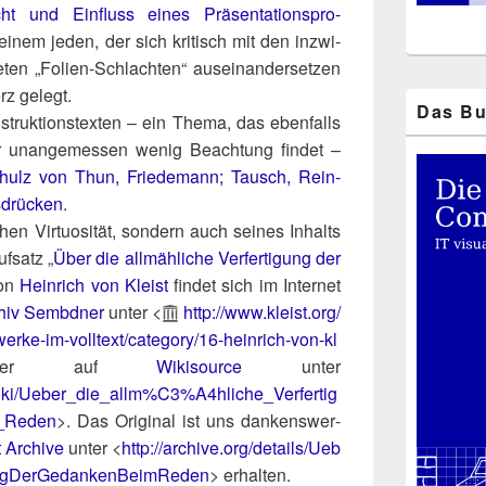
t und Ein­fluss eines Prä­sen­ta­ti­ons­pro­
einem jeden, der sich kri­tisch mit den inzwi­
­ten „Foli­en-Schlach­ten“ aus­ein­an­der­set­zen
rz gelegt.
Das Bu
nstruk­ti­ons­tex­ten – ein The­ma, das eben­falls
er unan­ge­mes­sen wenig Beach­tung fin­det –
Schulz von Thun, Frie­de­mann; Tausch, Rein­
­drü­cken
.
hen Vir­tuo­si­tät, son­dern auch sei­nes Inhalts
f­satz „
Über die all­mäh­li­che Ver­fer­ti­gung der
von
Hein­rich von Kleist
fin­det sich im Inter­net
chiv Sembd­ner
unter <
http://​www​.kleist​.org/​
r​k​e​-​i​m​-​v​o​l​l​t​e​x​t​/​c​a​t​e​g​o​r​y​/​1​6​-​h​e​i​n​r​i​c​h​-​v​o​n​-​k​l​
der auf
Wik­is­our­ce
unter
/wiki/Ueber_die_allm%C3%A4hliche_Verfertig
_Reden
>. Das Ori­gi­nal ist uns dan­kens­wer­
t Archi­ve
unter <
http://​archi​ve​.org/​d​e​t​a​i​l​s​/​U​e​b​
​t​i​g​u​n​g​D​e​r​G​e​d​a​n​k​e​nBeimReden
> erhal­ten.