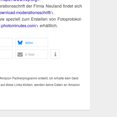
ra­ti­ons­schrift der Fir­ma Neu­land fin­det sich
​n​l​o​a​d​-​m​o​d​e​r​a​t​i​o​nsschrift/
>.
are spe­zi­ell zum Erstel­len von Foto­pro­to­kol­
​.pho​to​mi​nu​tes​.com/
> erhält­lich.
tei­len
E‑Mail
ma­zon Part­ner­pro­gramm erstellt, ich erhal­te
kein
Geld
auf die­se Links kli­cken, wer­den
kei­ne
Daten an Ama​zon​