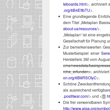
t​e​b​oards.html
>, archi­vier
.org/6B4EftbTU
>.
Eine grund­le­gen­de Ein­füh
dem Titel „Meta­plan Basis­
a​b​o​u​t​-​u​s​/​resources/
>.
„Meta­plan“ ist eine ein­ge­
Gesell­schaft für Pla­nung un
Zur bemer­kens­wer­ten Gesc
Mus­ter­bei­spiel einer
Seren­
Her­stel­lers 3M vom Augu
c​m​s​/​n​e​w​s​d​a​t​a​/​b​a​s​i​s​p​r​e​s​s​e​i
r​c​h​e_erfunden>,
archi­vie
on​.org/6B8RSOIyC
>.
Schö­ne Zweck­ent­frem­dun­
als aus­rei­chend ver­füg­ba­r
.pos​tit​war​.com/
> und <
ht
Die frei ver­wend­ba­ren Sy
http://​www​.aiga​.org/​s​y​m​bo