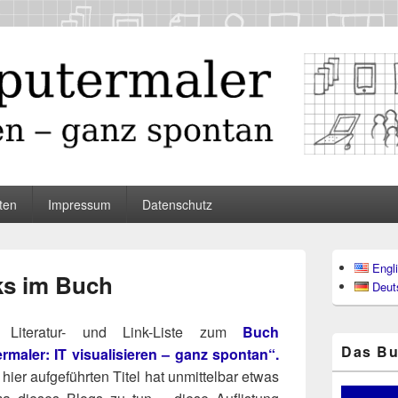
maler
ten
Impressum
Datenschutz
Primärer
Engl
Seitenleisten
ks im Buch
Deut
Widgetberei
Lite­ra­tur- und Link-Lis­te zum
Buch
Das Bu
aler: IT visua­li­sie­ren – ganz spon­tan“.
hier auf­ge­führ­ten Titel hat unmit­tel­bar etwas