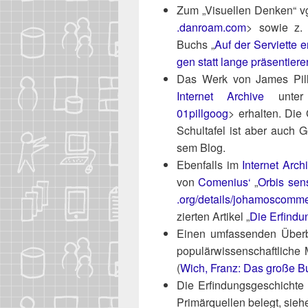
Zum „Visu­el­len Den­ken“ 
.dan​roam​.com
> sowie z. B
Buchs „
Auf der Ser­vi­et­te 
gen statt lan­ge prä­sen­tie­re
Das Werk von James Pil­la
Inter­net Archi­ve
unte
01pillgoog
> erhal­ten. Die 
Schul­ta­fel ist aber auch
sem Blog.
Eben­falls im
Inter­net Arch
von
Come­ni­us‘
„
Orbis sen­s
.org/​d​e​t​a​i​l​s​/​j​o​h​a​m​o​s​c​
zier­ten Arti­kel „
Die Erfin­dun
Einen umfas­sen­den Über­bl
popu­lär­wis­sen­schaft­li­c
(
Wich, Franz: Das gro­ße Buc
Die Erfin­dungs­ge­schich­t
Pri­mär­quel­len belegt, sie­h