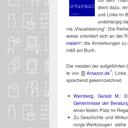
mit dem The­ma
dient dazu, ein­
und Links im Bu
unab­hän­gig dav
ma „Visua­li­sie­rung“. Die Rei­he
wei­se ori­en­tiert sich an der 
ma­lern“
; die Anmer­kun­gen zu d
mäß am Buch.
Die meis­ten der auf­ge­führ­te
1
te von
Ama​zon​.de
; Links,
spre­chend gekennzeichnet.
Wein­berg, Gerald M.: D
Geheim­nis­se der Bera­tun
einen fes­ten Platz im Rega
Zu Geschich­te und Wir­kun
rungs-Werk­zeu­gen sie­h