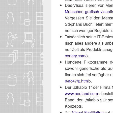
Das Visua­li­sie­ren von M
Men­schen gra­fisch visua­li­
Ver­ges­sen Sie den Men­sch
Ste­phans Buch lie­fert hier 
ne­risch weni­ger Begabten.
Tat­säch­lich sei­ne IT-Pro­
risch alles ande­re als unb
ner Zeit als Pro­dukt­ma­na­
cena​ry​.com/
>.
Hun­der­te Pik­to­gram­me 
sowohl gene­ri­sche als auch 
fin­den sich frei ver­füg­bar 
0​/​a​c47/2.html
>.
Der „bika­blo 1“ der Fir­
www​.neu​land​.com
> bestel
Band, den „bika­blo 2.0“ so
Konzepts.
Zur
Visu­al Faci­li­ta­ti­on
vgl. 