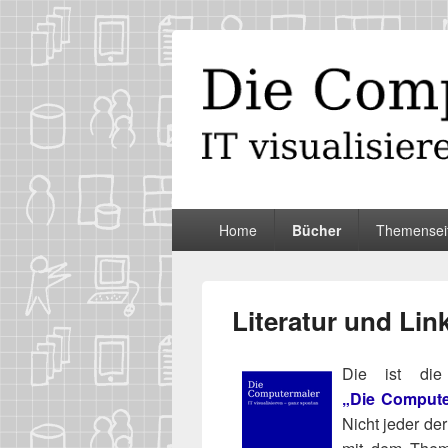
Die Computer
IT visualisieren – ganz spontan
Primäres
Home
Bücher
Themensei
Menü
Literatur und Lin
Die ist die 
„Die Computerm
Nicht jeder der 