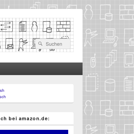
Suchen
Suchen
nach:
ish
-
sch
ch
ch bei ama​zon​.de: