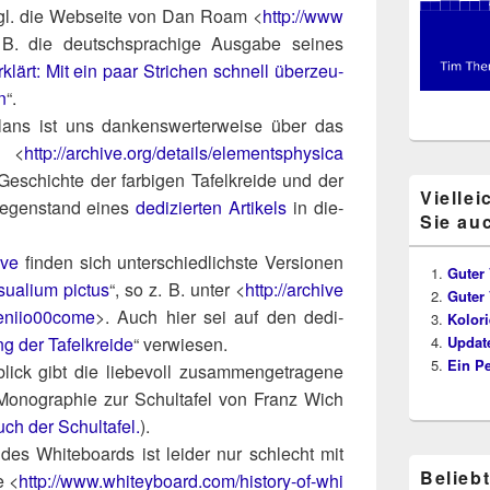
vgl. die Web­sei­te von Dan Roam <
http://​www​
. die deutsch­spra­chi­ge Aus­ga­be sei­nes
erklärt: Mit ein paar Stri­chen schnell über­zeu­
n
“.
ns ist uns dan­kens­wer­ter­wei­se über das
r <
http://​archi​ve​.org/​d​e​t​a​i​l​s​/​e​l​e​m​e​n​t​s​p​h​y​s​i​c​a​
Geschich­te der far­bi­gen Tafel­krei­de und der
Viellei
 Gegen­stand eines
dedi­zier­ten Arti­kels
in die­
Sie au
i­ve
fin­den sich unter­schied­lichs­te Ver­sio­nen
Guter 
ua­li­um pic­tus
“, so z. B. unter <
http://​archi​ve​
Guter 
o​m​m​e​niio00come
>. Auch hier sei auf den dedi­
Kolori
g der Tafel­krei­de
“ ver­wie­sen.
Update
Ein P
ick gibt die lie­be­voll zusam­men­ge­tra­ge­ne
he Mono­gra­phie zur Schul­ta­fel von Franz Wich
h der Schul­ta­fel.
).
e des White­boards ist lei­der nur schlecht mit
Belieb
e <
http://​www​.whitey​board​.com/​h​i​s​t​o​r​y​-​o​f​-​w​h​i​