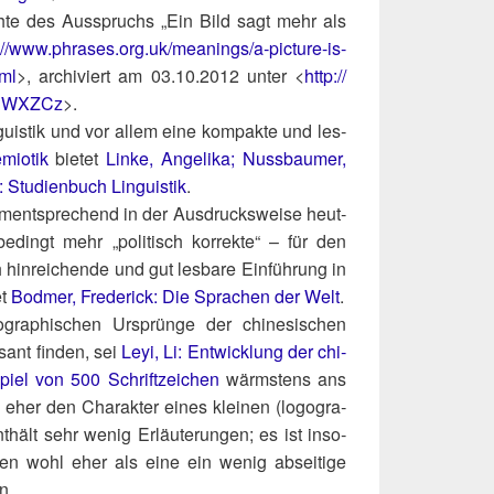
­te des Aus­spruchs „Ein Bild sagt mehr als
://www.phrases.org.uk/meanings/a‑picture-is-
ml
>, archi­viert am 03.10.2012 unter <
http://​
6B8RWXZCz
>.
gu­is­tik und vor allem eine kom­pak­te und les­
mio­tik
bie­tet
Lin­ke, Ange­li­ka; Nuss­bau­mer,
tu­di­en­buch Lin­gu­is­tik
.
m­entspre­chend in der Aus­drucks­wei­se heut­
nbe­dingt mehr „poli­tisch kor­rek­te“ – für den
h hin­rei­chen­de und gut les­ba­re Ein­füh­rung in
et
Bod­mer, Fre­de­rick: Die Spra­chen der Welt
.
to­gra­phi­schen Ursprün­ge der chi­ne­si­schen
­sant fin­den, sei
Leyi, Li: Ent­wick­lung der chi­
spiel von 500 Schrift­zei­chen
wärms­tens ans
her den Cha­rak­ter eines klei­nen (logo­gra­
­hält sehr wenig Erläu­te­run­gen; es ist inso­
­gen wohl eher als eine ein wenig absei­ti­ge
en.