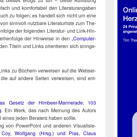
 die­ses Blogs zu tun – die­se Auf­lis­tung
fach und kom­for­ta­bel den Lite­ra­tur­an­ga­ben
ch zu fol­gen; es han­delt sich nicht um eine
on sinn­voll nutz­ba­re Lite­ra­tur­lis­te zum The­
n­fol­ge der fol­gen­den Lite­ra­tur- und Link-Hin­
Rei­hen­fol­ge der Hin­wei­se in den
„Com­pu­ter­
en Titeln und Links ori­en­tie­ren sich sinn­ge­
n Links zu Büchern ver­wei­sen auf die Web­sei­
 die auf ande­re Sei­ten ver­wei­sen, sind ent­
as Gesetz der Him­beer-Mar­me­la­de. 103
g
. Ein Werk, das nach Mei­nung des Autors
l eines jeden Bera­ters haben sollte.
g von Power­Point und ande­ren Visua­li­sie­
e
Coy, Wolf­gang (Hrsg.) und Pias, Claus