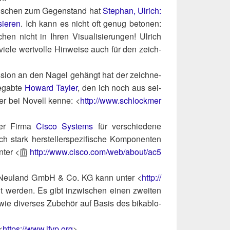
en­schen zum Gegen­stand hat
Ste­phan, Ulrich:
sie­ren
. Ich kann es nicht oft genug beto­nen:
en nicht in Ihren Visua­li­sie­run­gen! Ulrich
vie­le wert­vol­le Hin­wei­se auch für den zeich­
fes­si­on an den Nagel gehängt hat der zeich­ne­
e­gab­te
Howard Tay­ler
, den ich noch aus sei­
ger bei Novell ken­ne: <
http://​www​.schlock​mer​
der Fir­ma
Cis­co Sys­tems
für ver­schie­de­ne
stark her­stel­ler­spe­zi­fi­sche Kom­po­nen­ten
unter <
http://​www​.cis​co​.com/​w​e​b​/​a​b​o​u​t​/​a​c​5​
ma Neu­land GmbH & Co. KG kann unter <
http://​
lt wer­den. Es gibt inzwi­schen einen zwei­ten
wie diver­ses Zube­hör auf Basis des bikablo-
<
https://​www​.ifvp​.org
>.