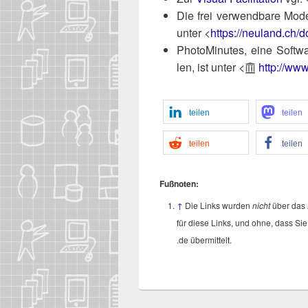
Die frei ver­wend­ba­re Mode­
unter <
https://​neu​land​.ch/​d​o​w
Pho­to­Mi­nu­tes, eine Soft­w
len, ist unter <
http://​www
tei­len
tei­len
tei­len
tei­len
Fuß­no­ten:
↑
Die Links wur­den
nicht
über das A
für die­se Links, und ohne, dass Sie 
.de übermittelt.