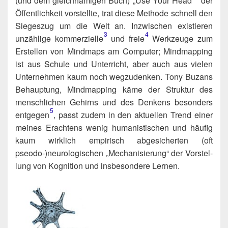
(und dem gleich­na­mi­gen Buch) „Use Your Head“​
der
Öffent­lich­keit vor­stell­te, trat die­se Metho­de schnell den
Sie­ges­zug um die Welt an. Inzwi­schen exis­tie­ren
3
4
unzäh­li­ge kommerzielle​
und freie​
Werk­zeu­ge zum
Erstel­len von Mind­maps am Com­pu­ter; Mind­map­ping
ist aus Schu­le und Unter­richt, aber auch aus vie­len
Unter­neh­men kaum noch weg­zu­den­ken. Tony Buzans
Behaup­tung, Mind­map­ping käme der Struk­tur des
mensch­li­chen Gehirns und des Den­kens beson­ders
5
entgegen​
, passt zudem in den aktu­el­len Trend einer
mei­nes Erach­tens wenig huma­nis­ti­schen und häu­fig
kaum wirk­lich empi­risch abge­si­cher­ten (oft
pseodo‑)neurologischen „Mecha­ni­sie­rung“ der Vor­stel­
lung von Kogni­ti­on und ins­be­son­de­re Lernen.