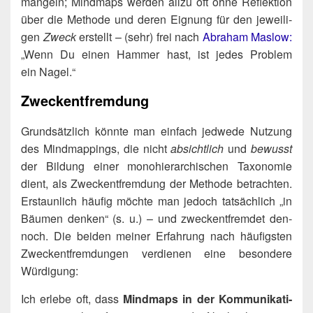
man­geln; Mind­maps wer­den all­zu oft ohne Reflek­ti­on
über die Metho­de und deren Eig­nung für den jewei­li­
gen
Zweck
erstellt – (sehr) frei nach
Abra­ham Maslow:
„Wenn Du einen Ham­mer hast, ist jedes Pro­blem
ein Nagel.“
Zweckentfremdung
Grund­sätz­lich könn­te man ein­fach jed­we­de Nut­zung
des Mind­map­pings, die nicht
absicht­lich
und
bewusst
der Bil­dung einer mono­hier­ar­chi­schen Taxo­no­mie
dient, als Zweck­ent­frem­dung der Metho­de betrach­ten.
Erstaun­lich häu­fig möch­te man jedoch tat­säch­lich „in
Bäu­men den­ken“ (s. u.) – und zweck­ent­frem­det den­
noch. Die bei­den mei­ner Erfah­rung nach häu­figs­ten
Zweck­ent­frem­dun­gen ver­die­nen eine beson­de­re
Würdigung:
Ich erle­be oft, dass
Mind­maps in der Kom­mu­ni­ka­ti­