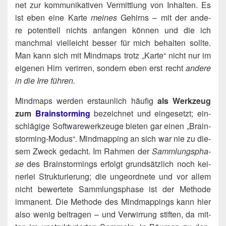
net zur kom­mu­ni­ka­ti­ven Ver­mitt­lung von Inhal­ten. Es
ist eben eine Kar­te
mei­nes
Gehirns – mit der ande­
re poten­ti­ell nichts anfan­gen kön­nen und die ich
manch­mal viel­leicht bes­ser für mich behal­ten soll­te.
Man kann sich mit Mind­maps trotz „Kar­te“ nicht nur im
eige­nen Hirn ver­ir­ren, son­dern eben erst recht
ande­re
in die Irre führen.
Mind­maps wer­den erstaun­lich häu­fig
als
Werk­zeug
zum
Brain­stor­ming
bezeich­net und ein­ge­setzt; ein­
schlä­gi­ge Soft­ware­werk­zeu­ge bie­ten gar einen „Brain­
stor­ming-Modus“. Mind­map­ping an sich war nie zu die­
sem Zweck gedacht. Im Rah­men der
Samm­lungs­pha­
se
des Brain­stor­mings erfolgt grund­sätz­lich noch kei­
ner­lei Struk­tu­rie­rung; die unge­ord­ne­te und vor allem
nicht bewer­te­te Samm­lungs­pha­se ist der Metho­de
imma­nent. Die Metho­de des Mind­map­pings kann hier
also wenig bei­tra­gen – und Ver­wir­rung stif­ten, da mit­