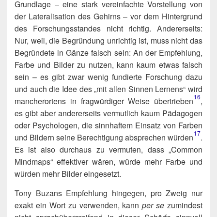
Grund­la­ge – eine stark ver­ein­fach­te Vor­stel­lung von
der Late­ra­li­sa­ti­on des Gehirns – vor dem Hin­ter­grund
des For­schungs­stan­des nicht rich­tig. Ande­rer­seits:
Nur, weil, die Begrün­dung unrich­tig ist, muss nicht das
Begrün­de­te in Gän­ze falsch sein: An der Emp­feh­lung,
Far­be und Bil­der zu nut­zen, kann kaum etwas falsch
sein – es gibt zwar wenig fun­dier­te For­schung dazu
und auch die Idee des „mit allen Sin­nen Ler­nens“ wird
16
man­cher­or­tens in frag­wür­di­ger Wei­se übertrieben​
,
es gibt aber ande­rer­seits ver­mut­lich kaum Päd­ago­gen
oder Psy­cho­lo­gen, die sinn­haf­tem Ein­satz von Far­ben
17
und Bil­dern sei­ne Berech­ti­gung abspre­chen würden​
.
Es ist also durch­aus zu ver­mu­ten, dass „Com­mon
Mind­maps“ effek­ti­ver wären, wür­de mehr Far­be und
wür­den mehr Bil­der eingesetzt.
Tony Buzans Emp­feh­lung hin­ge­gen, pro Zweig nur
exakt ein Wort zu ver­wen­den, kann
per se
zumin­dest