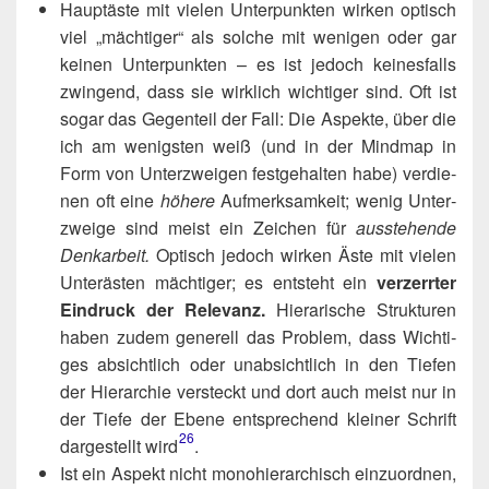
Haupt­äs­te mit vie­len Unter­punk­ten wir­ken optisch
viel „mäch­ti­ger“ als sol­che mit weni­gen oder gar
kei­nen Unter­punk­ten – es ist jedoch kei­nes­falls
zwin­gend, dass sie wirk­lich wich­ti­ger sind. Oft ist
sogar das Gegen­teil der Fall: Die Aspek­te, über die
ich am wenigs­ten weiß (und in der Mind­map in
Form von Unter­zwei­gen fest­ge­hal­ten habe) ver­die­
nen oft eine
höhe­re
Auf­merk­sam­keit; wenig Unter­
zwei­ge sind meist ein Zei­chen für
aus­ste­hen­de
Denk­ar­beit.
Optisch jedoch wir­ken Äste mit vie­len
Unter­äs­ten mäch­ti­ger; es ent­steht ein
ver­zerr­ter
Ein­druck der Rele­vanz.
Hiera­ri­sche Struk­tu­ren
haben zudem gene­rell das Pro­blem, dass Wich­ti­
ges absicht­lich oder unab­sicht­lich in den Tie­fen
der Hier­ar­chie ver­steckt und dort auch meist nur in
der Tie­fe der Ebe­ne ent­spre­chend klei­ner Schrift
26
dar­ge­stellt wird​
.
Ist ein Aspekt nicht mono­hier­ar­chisch ein­zu­ord­nen,