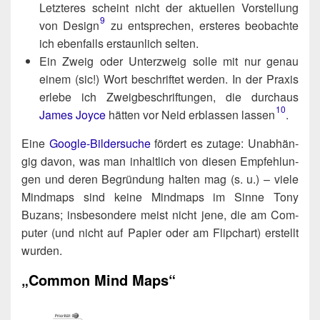
Letz­te­res scheint nicht der aktu­el­len Vor­stel­lung
9
von Design​
zu ent­spre­chen, ers­te­res beob­ach­te
ich eben­falls erstaun­lich selten.
Ein Zweig oder Unter­zweig sol­le mit nur genau
einem (sic!) Wort beschrif­tet wer­den. In der Pra­xis
erle­be ich Zweig­be­schrif­tun­gen, die durch­aus
10
James Joy­ce
hät­ten vor Neid erblas­sen lassen​
.
Eine
Goog­le-Bil­der­su­che
för­dert es zuta­ge: Unab­hän­
gig davon, was man inhalt­lich von die­sen Emp­feh­lun­
gen und deren Begrün­dung hal­ten mag (s. u.) – vie­le
Mind­maps sind kei­ne Mind­maps im Sin­ne Tony
Buzans; ins­be­son­de­re meist nicht jene, die am Com­
pu­ter (und nicht auf Papier oder am Flip­chart) erstellt
wurden.
„Common Mind Maps“