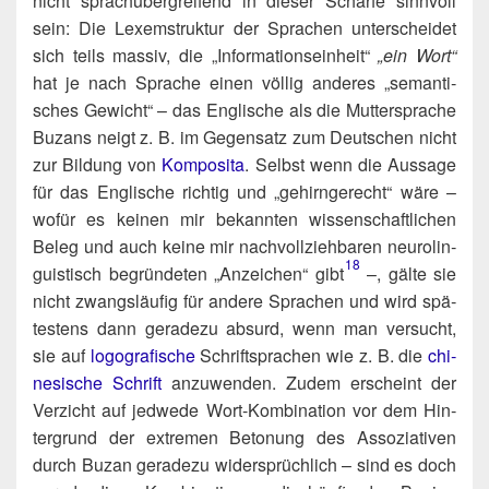
nicht sprach­über­grei­fend in die­ser Schär­fe sinn­voll
sein: Die Lexem­struk­tur der Spra­chen unter­schei­det
sich teils mas­siv, die „Infor­ma­ti­ons­ein­heit“
„ein Wort“
hat je nach Spra­che einen völ­lig ande­res „seman­ti­
sches Gewicht“ – das Eng­li­sche als die Mut­ter­spra­che
Buzans neigt z. B. im Gegen­satz zum Deut­schen nicht
zur Bil­dung von
Kom­po­si­ta
. Selbst wenn die Aus­sa­ge
für das Eng­li­sche rich­tig und „gehirn­ge­recht“ wäre –
wofür es kei­nen mir bekann­ten wis­sen­schaft­li­chen
Beleg und auch kei­ne mir nach­voll­zieh­ba­ren neu­ro­lin­
18
gu­is­tisch begrün­de­ten „Anzei­chen“ gibt​
–, gäl­te sie
nicht zwangs­läu­fig für ande­re Spra­chen und wird spä­
tes­tens dann gera­de­zu absurd, wenn man ver­sucht,
sie auf
logo­gra­fi­sche
Schrift­spra­chen wie z. B. die
chi­
ne­si­sche Schrift
anzu­wen­den. Zudem erscheint der
Ver­zicht auf jed­we­de Wort-Kom­bi­na­ti­on vor dem Hin­
ter­grund der extre­men Beto­nung des Asso­zia­ti­ven
durch Buzan gera­de­zu wider­sprüch­lich – sind es doch