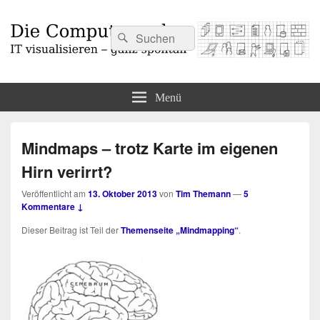
Suchen
Suchen
nach:
Die Computermaler
IT visualisieren – ganz spontan
Menü
Mindmaps – trotz Karte im eigenen
Hirn verirrt?
Veröffentlicht am
13. Oktober 2013
von
Tim Themann
—
5
Kommentare ↓
Die­ser Bei­trag ist Teil der
The­men­sei­te „Mind­map­ping“
.
-