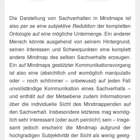
Die Dar­stel­lung von Sach­ver­hal­ten in Mind­maps ist
also
per se
eine
sub­jek­ti­ve Reduk­ti­on
der kom­plet­ten
Onto­lo­gie auf
eine
mög­li­che Unter­men­ge. Ein ande­rer
Mensch könn­te aus­ge­hend von sei­nem Hin­ter­grund,
sei­nen Inter­es­sen und Schwer­punk­ten eine kom­plett
ande­re Mind­map des sel­ben Sach­ver­halts erzeu­gen.
Ein auf Mind­maps gestütz­ter Kom­mu­ni­ka­ti­ons­vor­gang
ist also eine (absicht­lich und womög­lich mani­pu­la­tiv
oder – noch schlim­mer – unbe­wusst) auf jeden Fall
unvoll­stän­di­ge Kom­mu­ni­ka­ti­on eines Sach­ver­halts –
und ent­hält auf der Meta­ebe­ne zudem Infor­ma­tio­nen
über die indi­vi­du­el­le Sicht des Mind­map­pen­den auf
den Sach­ver­halt. Ins­be­son­de­re letz­te­res mag womög­
lich sehr inter­es­sant (oder auch pein­lich!) sein – ins­ge­
samt jedoch erscheint die Mind­map auf­grund der
hoch­gra­di­gen Sub­jek­ti­vi­tät der Sicht als wenig geeig­