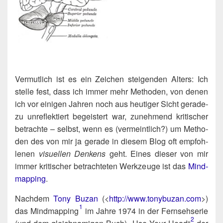
Ver­mut­lich ist es ein Zei­chen stei­gen­den Alters: Ich
stel­le fest, dass ich immer mehr Metho­den, von denen
ich vor eini­gen Jah­ren noch aus heu­ti­ger Sicht gera­de­
zu unre­flek­tiert begeis­tert war, zuneh­mend kri­ti­scher
betrach­te – selbst, wenn es (ver­meint­lich?) um Metho­
den des von mir ja gera­de in die­sem Blog oft emp­foh­
le­nen
visu­el­len Den­kens
geht. Eines die­ser von mir
immer kri­ti­scher betrach­te­ten Werk­zeu­ge ist das
Mind­
map­ping
.
Nach­dem
Tony Buzan
(<
http://​www​.tony​bu​zan​.com
>)
1
das Mindmapping​
im Jah­re 1974 in der Fern­seh­se­rie
2