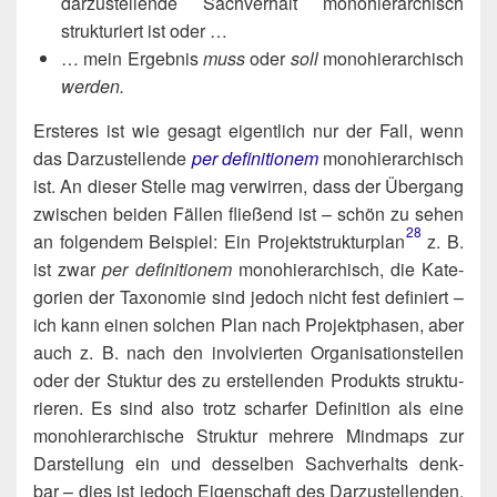
dar­zu­stel­len­de Sach­ver­halt mono­hier­ar­chisch
struk­tu­riert ist oder …
… mein Ergeb­nis
muss
oder
soll
mono­hier­ar­chisch
wer­den.
Ers­te­res ist wie gesagt eigent­lich nur der Fall, wenn
das Dar­zu­stel­len­de
per defi­ni­tio­nem
mono­hier­ar­chisch
ist. An die­ser Stel­le mag ver­wir­ren, dass der Über­gang
zwi­schen bei­den Fäl­len flie­ßend ist – schön zu sehen
28
an fol­gen­dem Bei­spiel: Ein Projektstrukturplan​
z. B.
ist zwar
per defi­ni­tio­nem
mono­hier­ar­chisch, die Kate­
go­rien der Taxo­no­mie sind jedoch nicht fest defi­niert –
ich kann einen sol­chen Plan nach Pro­jekt­pha­sen, aber
auch z. B. nach den invol­vier­ten Orga­ni­sa­ti­ons­tei­len
oder der Stuk­tur des zu erstel­len­den Pro­dukts struk­tu­
rie­ren. Es sind also trotz schar­fer Defi­ni­ti­on als eine
mono­hier­ar­chi­sche Struk­tur meh­re­re Mind­maps zur
Dar­stel­lung ein und des­sel­ben Sach­ver­halts denk­
bar – dies ist jedoch Eigen­schaft des Dar­zu­stel­len­den,