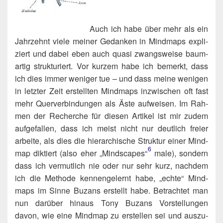
Auch ich habe über mehr als ein
Jahr­zehnt vie­le mei­ner Gedan­ken in Mind­maps expli­
ziert und dabei eben auch qua­si zwangs­wei­se baum­
ar­tig struk­tu­riert. Vor kur­zem habe ich bemerkt, dass
ich dies immer weni­ger tue – und dass mei­ne weni­gen
in letz­ter Zeit erstell­ten Mind­maps inzwi­schen oft fast
mehr Quer­ver­bin­dun­gen als Äste auf­wei­sen. Im Rah­
men der Recher­che für die­sen Arti­kel ist mir zudem
auf­ge­fal­len, dass ich meist nicht nur deut­lich frei­er
arbei­te, als dies die hier­ar­chi­sche Struk­tur einer Mind­
6
map dik­tiert (also eher „Mind­scapes“​
male), son­dern
dass ich ver­mut­lich nie oder nur sehr kurz, nach­dem
ich die Metho­de ken­nen­ge­lernt habe, „ech­te“ Mind­
maps im Sin­ne Buzans erstellt habe. Betrach­tet man
nun dar­über hin­aus Tony Buzans Vor­stel­lun­gen
davon, wie eine Mind­map zu erstel­len sei und aus­zu­