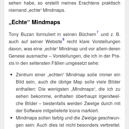
se­hen habe, so erstellt mei­nes Erach­tens prak­tisch
nie­mand „ech­te“ Mindmaps.
„Echte“ Mindmaps
7
Tony Buzan for­mu­liert in sei­nen Büchern​
und z. B.
8
auch auf sei­ner Website​
recht kla­re Vor­stel­lun­gen
davon, was eine „ech­te“ Mind­map und vor allem deren
Gene­se aus­ma­che – Vor­stel­lun­gen, die ich in der Pra­
xis in den sel­tens­ten Fäl­len umge­setzt sehe:
Zen­trum einer „ech­ten“ Mind­map sol­le immer ein
Bild sein, auch die übri­ge Map sol­le vie­le Bil­der
ent­hal­ten: Die wenigs­ten „Mind­maps“, die ich zu
sehen bekom­me, ent­hal­ten über­haupt irgend­wel­
che Bil­der – bes­ten­falls wer­den Zwei­ge durch mit
der Soft­ware mit­ge­lie­fer­te Icons markiert.
Mind­maps sol­len far­big und die Zwei­ge geschwun­
gen sein: Auch dies ist nicht beson­ders ver­brei­tet.