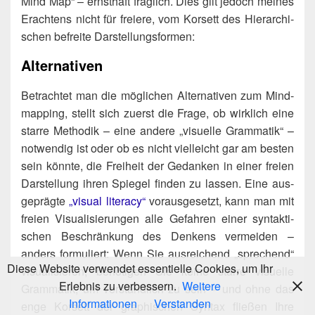
Mind Map“ – ernst­haft frag­lich. Dies gilt jedoch mei­nes
Erach­tens nicht für freie­re, vom Kor­sett des Hier­ar­chi­
schen befrei­te Darstellungsformen:
Alternativen
Betrach­tet man die mög­li­chen Alter­na­ti­ven zum Mind­
map­ping, stellt sich zuerst die Fra­ge, ob wirk­lich eine
star­re Metho­dik – eine ande­re „visu­el­le Gram­ma­tik“ –
not­wen­dig ist oder ob es nicht viel­leicht gar am bes­ten
sein könn­te, die Frei­heit der Gedan­ken in einer frei­en
Dar­stel­lung ihren Spie­gel fin­den zu las­sen. Eine aus­
ge­präg­te
„visu­al liter­acy“
vor­aus­ge­setzt, kann man mit
frei­en Visua­li­sie­run­gen alle Gefah­ren einer syn­tak­ti­
schen Beschrän­kung des Den­kens ver­mei­den –
anders for­mu­liert: Wenn Sie aus­rei­chend „spre­chend“
Diese Website verwendet essentielle Cookies, um Ihr
visua­li­sie­ren, benö­ti­gen Sie kei­ne star­re visu­el­le
Erlebnis zu verbessern.
Weitere
Gram­ma­tik, um ver­ständ­lich zu sein – und ohne das
Informationen
Verstanden
enge Kor­sett der gra­phi­schen Syn­tax flie­ßen Ihre