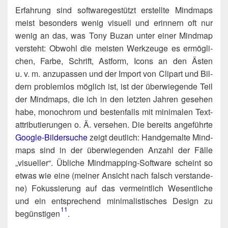
Erfah­rung sind soft­ware­ge­stützt erstell­te Mind­maps
meist beson­ders wenig visu­ell und erin­nern oft nur
wenig an das, was Tony Buzan unter einer Mind­map
ver­steht: Obwohl die meis­ten Werk­zeu­ge es ermög­li­
chen, Far­be, Schrift, Ast­form, Icons an den Ästen
u. v. m. anzu­pas­sen und der Import von Clip­art und Bil­
dern pro­blem­los mög­lich ist, ist der über­wie­gen­de Teil
der Mind­maps, die ich in den letz­ten Jah­ren gese­hen
habe, mono­chrom und bes­ten­falls mit mini­ma­len Text­
at­tri­bu­tie­run­gen o. Ä. ver­se­hen. Die bereits ange­führ­te
Goog­le-Bil­der­su­che
zeigt deut­lich: Hand­ge­mal­te Mind­
maps sind in der über­wie­gen­den Anzahl der Fäl­le
„visu­el­ler“. Übli­che Mind­map­ping-Soft­ware scheint so
etwas wie eine (mei­ner Ansicht nach falsch ver­stan­de­
ne) Fokus­sie­rung auf das ver­meint­lich Wesent­li­che
und ein ent­spre­chend mini­ma­lis­ti­sches Design zu
11
begünstigen​
.