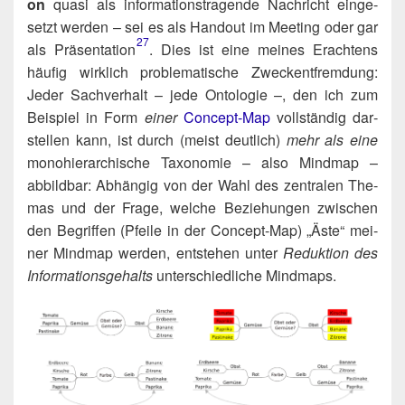
on
qua­si als infor­ma­ti­ons­tra­gen­de Nach­richt ein­ge­
setzt wer­den – sei es als Hand­out im Mee­ting oder gar
27
als Präsentation​
. Dies ist eine mei­nes Erach­tens
häu­fig wirk­lich pro­ble­ma­ti­sche Zweck­ent­frem­dung:
Jeder Sach­ver­halt – jede Onto­lo­gie –, den ich zum
Bei­spiel in Form
einer
Con­cept-Map
voll­stän­dig dar­
stel­len kann, ist durch (meist deut­lich)
mehr als eine
mono­hier­ar­chi­sche Taxo­no­mie – also Mind­map –
abbild­bar: Abhän­gig von der Wahl des zen­tra­len The­
mas und der Fra­ge, wel­che Bezie­hun­gen zwi­schen
den Begrif­fen (Pfei­le in der Con­cept-Map) „Äste“ mei­
ner Mind­map wer­den, ent­ste­hen unter
Reduk­ti­on des
Infor­ma­ti­ons­ge­halts
unter­schied­li­che Mindmaps.