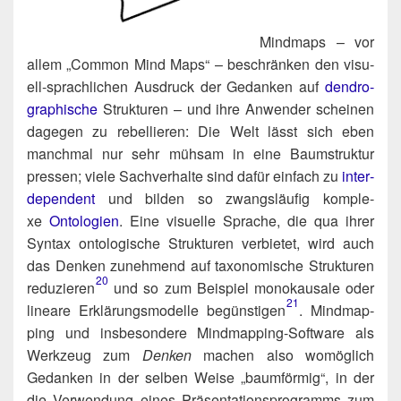
Mind­maps – vor
allem „Com­mon Mind Maps“ – beschrän­ken den visu­
ell-sprach­li­chen Aus­druck der Gedan­ken auf
den­dro­
gra­phi­sche
Struk­tu­ren – und ihre Anwen­der schei­nen
dage­gen zu rebel­lie­ren: Die Welt lässt sich eben
manch­mal nur sehr müh­sam in eine Baum­struk­tur
pres­sen; vie­le Sach­ver­hal­te sind dafür ein­fach zu
inter­
de­pen­dent
und bil­den so zwangs­läu­fig kom­ple­
xe
Onto­lo­gien
. Eine visu­el­le Spra­che, die qua ihrer
Syn­tax onto­lo­gi­sche Struk­tu­ren ver­bie­tet, wird auch
das Den­ken zuneh­mend auf taxo­no­mi­sche Struk­tu­ren
20
reduzieren​
und so zum Bei­spiel mono­kau­sa­le oder
21
linea­re Erklä­rungs­mo­del­le begünstigen​
. Mind­map­
ping und ins­be­son­de­re Mind­map­ping-Soft­ware als
Werk­zeug zum
Den­ken
machen also womög­lich
Gedan­ken in der sel­ben Wei­se „baum­för­mig“, in der
die Ver­wen­dung eines Prä­sen­ta­ti­ons­pro­gramms zum