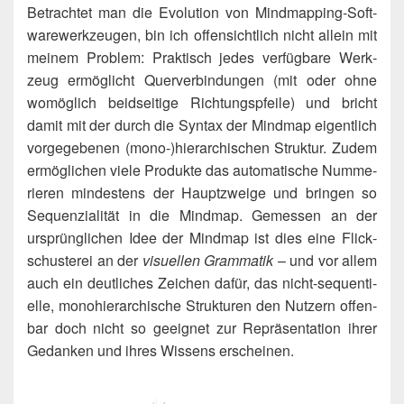
Betrach­tet man die Evo­lu­ti­on von Mind­map­ping-Soft­
ware­werk­zeu­gen, bin ich offen­sicht­lich nicht allein mit
mei­nem Pro­blem: Prak­tisch jedes ver­füg­ba­re Werk­
zeug ermög­licht Quer­ver­bin­dun­gen (mit oder ohne
womög­lich beid­sei­ti­ge Rich­tungs­pfei­le) und bricht
damit mit der durch die Syn­tax der Mind­map eigent­lich
vor­ge­ge­be­nen (mono‑)​hierarchischen Struk­tur. Zudem
ermög­li­chen vie­le Pro­duk­te das auto­ma­ti­sche Num­me­
rie­ren min­des­tens der Haupt­zwei­ge und brin­gen so
Sequen­zia­li­tät in die Mind­map. Gemes­sen an der
ursprüng­li­chen Idee der Mind­map ist dies eine Flick­
schus­te­rei an der
visu­el­len Gram­ma­tik
– und vor allem
auch ein deut­li­ches Zei­chen dafür, das nicht-sequen­ti­
el­le, mono­hier­ar­chi­sche Struk­tu­ren den Nut­zern offen­
bar doch nicht so geeig­net zur Reprä­sen­ta­ti­on ihrer
Gedan­ken und ihres Wis­sens erscheinen.