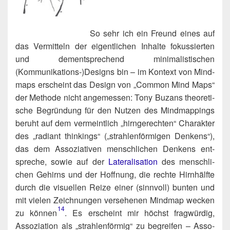
So sehr ich ein Freund eines auf
das Ver­mit­teln der eigent­li­chen Inhal­te fokus­sier­ten
und dem­entspre­chend mini­ma­lis­ti­schen
(Kommunikations‑)​Designs bin – im Kon­text von Mind­
maps erscheint das Design von „Com­mon Mind Maps“
der Metho­de nicht ange­mes­sen: Tony Buzans theo­re­ti­
sche Begrün­dung für den Nut­zen des Mind­map­pings
beruht auf dem ver­meint­lich „hirn­ge­rech­ten“ Cha­rak­ter
des „radi­ant thin­kings“ („strah­len­för­mi­gen Den­kens“),
das dem Asso­zia­ti­ven mensch­li­chen Den­kens ent­
spre­che, sowie auf der
Late­ra­li­sa­ti­on
des mensch­li­
chen Gehirns und der Hoff­nung, die rech­te Hirn­hälf­te
durch die visu­el­len Rei­ze einer (sinn­voll) bun­ten und
mit vie­len Zeich­nun­gen ver­se­he­nen Mind­map wecken
14
zu können​
. Es erscheint mir höchst frag­wür­dig,
Asso­zia­ti­on als „strah­len­för­mig“ zu begrei­fen – Asso­