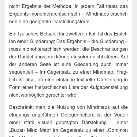
nicht Ergeb­nis der Metho­de. In jedem Fall muss das
Ergeb­nis mono­hier­ar­chisch sein – Mind­maps erschei­
nen eine geeig­ne­te Darstellungsform.
Ein typi­sches Bei­spiel für zwei­te­ren Fall ist das Erstel­
len einer Glie­de­rung: Das Ergeb­nis – die Glie­de­rung –
muss mono­hier­ar­chisch wer­den; die Beschrän­kun­gen
der Dar­stel­lungs­form kön­nen inso­fern nicht stö­ren. Auf
der ande­ren Sei­te ist eine Glie­de­rung auch immer
sequen­ti­ell – im Gegen­satz zu einer Mind­map. Frag­
lich ist also, ob eine ein­fa­che tex­tu­el­le Dar­stel­lung in
Form einer hier­ar­chi­schen Lis­te der Auf­ga­ben­stel­lung
nicht womög­lich gerech­ter wird.
Beschränkt man die Nut­zung von Mind­maps auf die
ein­gangs ange­führ­ten Gele­gen­hei­ten, ist der Vor­teil
einer stark visu­ell gepräg­ten Dar­stel­lung – einer
„Buzan Mind Map“ im Gegen­satz zu einer „Com­mon