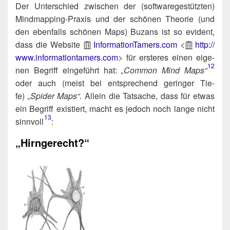
Der Unter­schied zwi­schen der (soft­ware­ge­stütz­ten)
Mind­map­ping-Pra­xis und der schö­nen Theo­rie (und
den eben­falls schö­nen Maps) Buzans ist so evi­dent,
dass die Web­site
Infor​ma​ti​onT​amers​.com
<
http://​
www​.infor​ma​ti​ont​amers​.com
> für ers­te­res einen eige­
12
nen Begriff ein­ge­führt hat:
„Com­mon Mind Maps“
oder auch (meist bei ent­spre­chend gerin­ger Tie­
fe)
„Spi­der Maps“
. Allein die Tat­sa­che, dass für etwas
ein Begriff exis­tiert, macht es jedoch noch lan­ge nicht
13
sinnvoll​
:
„Hirngerecht?“