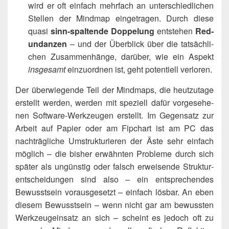
wird er oft ein­fach mehr­fach an unter­schied­li­chen
Stel­len der Mind­map ein­ge­tra­gen. Durch die­se
qua­si
sinn-spal­ten­de Dop­pe­lung
ent­ste­hen
Red­
un­dan­zen
– und der Über­blick über die tat­säch­li­
chen Zusam­men­hän­ge, dar­über, wie ein Aspekt
ins­ge­samt
ein­zu­ord­nen ist, geht poten­ti­ell verloren.
Der über­wie­gen­de Teil der Mind­maps, die heut­zu­ta­ge
erstellt wer­den, wer­den mit spe­zi­ell dafür vor­ge­se­he­
nen Soft­ware-Werk­zeu­gen erstellt. Im Gegen­satz zur
Arbeit auf Papier oder am Fip­chart ist am PC das
nach­träg­li­che Umstruk­tu­rie­ren der Äste sehr ein­fach
mög­lich – die bis­her erwähn­ten Pro­ble­me durch sich
spä­ter als ungüns­tig oder falsch erwei­sen­de Struk­tur­
ent­schei­dun­gen sind also – ein ent­spre­chen­des
Bewusst­sein vor­aus­ge­setzt – ein­fach lös­bar. An eben
die­sem Bewusst­sein – wenn nicht gar am bewuss­ten
Werk­zeug­ein­satz an sich – scheint es jedoch oft zu