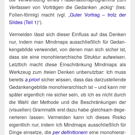
Ver­fas­sen
von Vor­trä­gen die Gedan­ken „eckig“ (lies:
Foli­en-för­mig) macht (vgl. „
Guter Vor­trag – trotz der
Slides (Teil 1)
“).
Ver­mei­den lässt sich die­ser Ein­fluss auf das Den­ken
nur, indem man Mind­maps aus­schließ­lich für Gedan­
ken­ge­bil­de ver­wen­det, von denen man sich sicher ist,
dass sie eine mono­hier­ar­chi­sche Struk­tur auf­wei­sen.
Letzt­lich macht die­se Ein­schrän­kung Mind­maps als
Werk­zeug zum
frei­en
Den­ken unbe­nutz­bar: Ich muss
bereits
a prio­ri
sicher wis­sen, dass das dar­zu­stel­len­de
Gedan­ken­ge­bil­de mono­hier­ar­chisch ist – und kann mir
spä­ter eigent­lich nie sicher sein, ob ich es nicht durch
die Wahl der Metho­de und die Beschrän­kun­gen der
(visu­el­len) Gram­ma­tik erst dazu habe gleich­sam dege­
ne­rie­ren las­sen. Ver­mei­den kann ich die­ses Risi­ko
eigent­lich nur, indem ich Mind­maps aus­schließ­lich für
Din­ge ein­set­ze, die
per defi­ni­tio­nem
eine mono­hier­ar­