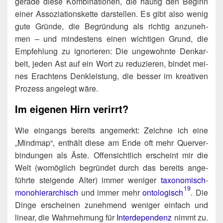
gera­de die­se Kom­bi­na­tio­nen, die häu­fig den Beginn
einer Asso­zia­ti­ons­ket­te dar­stel­len. Es gibt also wenig
gute Grün­de, die Begrün­dung als rich­tig anzu­neh­
men – und min­des­tens einen wich­ti­gen Grund, die
Emp­feh­lung zu igno­rie­ren: Die unge­wohn­te Denk­ar­
beit, jeden Ast auf ein Wort zu redu­zie­ren, bin­det mei­
nes Erach­tens Denk­leis­tung, die bes­ser im krea­ti­ven
Pro­zess ange­legt wäre.
Im eigenen Hirn verirrt?
Wie ein­gangs bereits ange­merkt: Zeich­ne ich eine
„Mind­map“, ent­hält die­se am Ende oft mehr Quer­ver­
bin­dun­gen als Äste. Offen­sicht­lich erscheint mir die
Welt (womög­lich begrün­det durch das bereits ange­
führ­te stei­gen­de Alter) immer weni­ger
taxo­no­misch
-
19
mono­hier­ar­chisch
und immer mehr
onto­lo­gisch
. Die
Din­ge erschei­nen zuneh­mend weni­ger ein­fach und
line­ar, die Wahr­neh­mung für
Inter­de­pen­denz
nimmt zu.