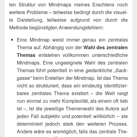
len Struk­tur von Mind­maps mei­nes Erach­tens noch
wei­te­re Pro­ble­me – teil­wei­se bedingt durch die visu­el­
le Dar­stel­lung, teil­wei­se auf­grund von durch die
Metho­de begüns­tig­ten Anwendungsfehlern:
Eine Mind­map weist immer genau ein zen­tra­les
The­ma auf. Abhän­gig von der
Wahl des zen­tra­len
The­mas
ent­ste­hen voll­kom­men unter­schied­li­che
Mind­maps. Eine unge­eig­ne­te Wahl des zen­tra­len
The­mas führt poten­ti­ell in eine
gedank­li­che „Sack­
gas­se“
beim Erstel­len der Mind­map. Ist das The­ma
nicht so struk­tu­riert, dass
ein
ein­deu­tig iden­ti­fi­zier­
ba­res zen­tra­les The­ma exis­tiert – die Welt neigt
nun ein­mal zu mehr Kom­ple­xi­tät, als einem oft lieb
ist –, ist die jewei­li­ge The­men­wahl des Autors auf
jeden Fall sub­jek­tiv und poten­ti­ell will­kür­lich – sie
deter­mi­niert jedoch stark den wei­te­ren Pro­zess.
Anders wäre es womög­lich, falls das zen­tra­le The­