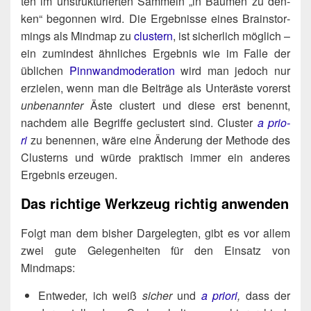
ten im unstruk­tu­rier­ten Sam­meln „in Bäu­men zu den­
ken“ begon­nen wird. Die Ergeb­nis­se eines Brain­stor­
mings als Mind­map zu
clus­tern
, ist sicher­lich mög­lich –
ein zumin­dest ähn­li­ches Ergeb­nis wie im Fal­le der
übli­chen
Pinn­wand­mo­de­ra­ti­on
wird man jedoch nur
erzie­len, wenn man die Bei­trä­ge als Unter­äs­te vor­erst
unbe­nann­ter
Äste clus­tert und die­se erst benennt,
nach­dem alle Begrif­fe geclus­tert sind. Clus­ter
a prio­
ri
zu benen­nen, wäre eine Ände­rung der Metho­de des
Clus­terns und wür­de prak­tisch immer ein ande­res
Ergeb­nis erzeugen.
Das richtige Werkzeug richtig anwenden
Folgt man dem bis­her Dar­ge­leg­ten, gibt es vor allem
zwei gute Gele­gen­hei­ten für den Ein­satz von
Mindmaps:
Ent­we­der, ich weiß
sicher
und
a prio­ri
,
dass der