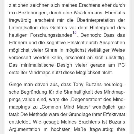
zia­tio­nen zeich­nen sich mei­nes Erach­tens eher durch
m:n‑Beziehungen, durch eine
Netz
form aus. Eben­falls
frag­wür­dig erscheint mir die Über­in­ter­pre­ta­ti­on der
Late­ra­li­sa­ti­on des Gehirns vor dem Hin­ter­grund des
15
heu­ti­gen Forschungsstandes​
. Den­noch: Dass das
Erin­nern und die kogni­ti­ve Ein­sicht durch Anspre­chen
mög­lichst vie­ler Sin­ne in mög­lichst viel­fäl­ti­ger Wei­se
ver­bes­sert wer­den kann, erscheint an sich unstrit­tig.
Das mini­ma­lis­ti­sche Design vie­ler gera­de am PC
erstell­ter Mind­maps nutzt die­se Mög­lich­keit nicht.
Gin­ge man davon aus, dass Tony Buzans neu­ro­lo­gi­
sche Begrün­dung für die Sinn­haf­tig­keit des Mind­map­
pings vali­de sind, wäre die „Dege­ne­ra­ti­on“ des Mind­
map­pings zu „Com­mon Mind Maps“ womög­lich gar
fatal: Die Metho­de wäre der Grund­la­ge ihrer Effek­ti­vi­tät
ent­klei­det. Wie gesagt: Mei­nes Erach­tens ist Buzans
Argu­men­ta­ti­on in höchs­ten Maße frag­wür­dig; ihre