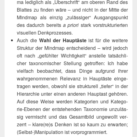
ma ledig­lich als „Über­schrift“ am obe­ren Rand des
Blat­tes zu fin­den wäre – und nicht in der Mit­te der
Mind­map als ein­zig „zuläs­si­ger“ Aus­gangs­punkt
des dadurch bereits
a prio­ri
stark vor­struk­tu­rier­ten
visu­el­len Denkprozesses.
Auch die
Wahl der Haupt­äs­te
ist für die wei­te­re
Struk­tur der Mind­map ent­schei­dend – wird jedoch
oft nach „gefühl­ter Wich­tig­keit“ anstel­le tat­säch­li­
cher taxo­no­mi­scher Stel­lung getrof­fen: Ich habe
viel­fach beob­ach­tet, dass Din­ge auf­grund ihrer
wahr­ge­nom­me­nen Rele­vanz in Haupt­äs­te ein­ge­
tra­gen wer­den, obwohl sie struk­tu­rell „tie­fer“ in der
Hier­ar­chie unter einen ande­ren Haupt­ast gehö­ren.
Auf die­se Wei­se wer­den Kate­go­rien und Kate­go­
rie-Ebe­nen der ent­ste­hen­den Taxo­no­mie unzu­läs­
sig ver­mischt und das Gesamt­bild unge­wollt ver­
zerrt – klare(re)s Den­ken ist so kaum zu erwar­ten;
(Selbst‑)​Manipulation ist vorprogrammiert.