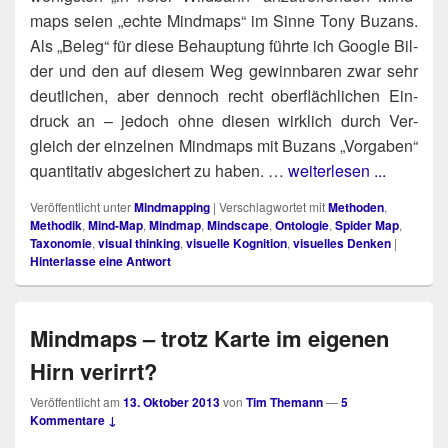
maps sei­en „ech­te Mind­maps“ im Sin­ne Tony Buzans.
Als „Beleg“ für die­se Behaup­tung führ­te ich Goog­le Bil­
der und den auf die­sem Weg gewinn­ba­ren zwar sehr
deut­li­chen, aber den­noch recht ober­fläch­li­chen Ein­
druck an – jedoch ohne die­sen wirk­lich durch Ver­
gleich der ein­zel­nen Mind­maps mit Buzans „Vor­ga­ben“
quan­ti­ta­tiv abge­si­chert zu haben. …
weiterlesen ...
Veröffentlicht unter
Mindmapping
|
Verschlagwortet mit
Methoden
,
Methodik
,
Mind-Map
,
Mindmap
,
Mindscape
,
Ontologie
,
Spider Map
,
Taxonomie
,
visual thinking
,
visuelle Kognition
,
visuelles Denken
|
Hinterlasse eine Antwort
Mindmaps – trotz Karte im eigenen
Hirn verirrt?
Veröffentlicht am
13. Oktober 2013
von
Tim Themann
—
5
Kommentare ↓