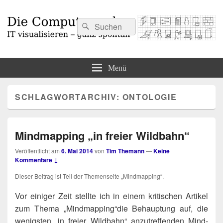
Suchen
Suchen
nach:
Die Computermaler
IT visualisieren – ganz spontan
Menü
SCHLAGWORTARCHIV:
ONTOLOGIE
Mindmapping „in freier Wildbahn“
Veröffentlicht am
6. Mai 2014
von
Tim Themann
—
Keine
Kommentare ↓
Die­ser Bei­trag ist Teil der The­men­sei­te „Mind­map­ping“.
-
Vor eini­ger Zeit stell­te ich in einem kri­ti­schen Arti­kel
zum The­ma „Mind­map­ping“​die Behaup­tung auf, die
wenigs­ten „in frei­er Wild­bahn“ anzu­tref­fen­den Mind­