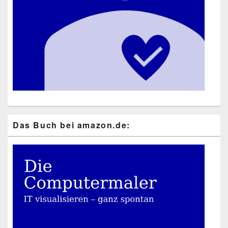
Das Buch bei ama​zon​.de: