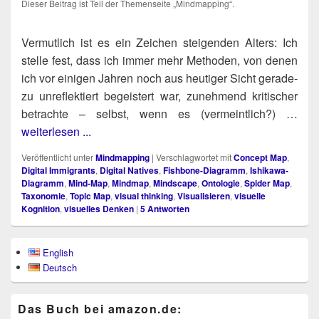
Die­ser Bei­trag ist Teil der The­men­sei­te „Mind­map­ping“.
-
Ver­mut­lich ist es ein Zei­chen stei­gen­den Alters: Ich
stel­le fest, dass ich immer mehr Metho­den, von denen
ich vor eini­gen Jah­ren noch aus heu­ti­ger Sicht gera­de­
zu unre­flek­tiert begeis­tert war, zuneh­mend kri­ti­scher
betrach­te – selbst, wenn es (ver­meint­lich?) …
weiterlesen ...
Veröffentlicht unter
Mindmapping
|
Verschlagwortet mit
Concept Map
,
Digital Immigrants
,
Digital Natives
,
Fishbone-Diagramm
,
Ishikawa-
Diagramm
,
Mind-Map
,
Mindmap
,
Mindscape
,
Ontologie
,
Spider Map
,
Taxonomie
,
Topic Map
,
visual thinking
,
Visualisieren
,
visuelle
Kognition
,
visuelles Denken
|
5
Antworten
Primärer
English
Seitenleisten-
Deutsch
Widgetbereich
Das Buch bei ama​zon​.de: