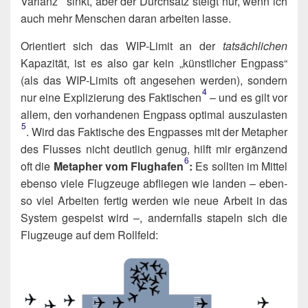
Varianz​
sinkt, aber der Durch­satz steigt nur, wenn ich
auch mehr Men­schen dar­an arbei­ten lasse.
Ori­en­tiert sich das WIP-Limit an der
tat­säch­li­chen
Kapa­zi­tät, ist es also gar kein „künst­li­cher Eng­pass“
(als das WIP-Limits oft ange­se­hen wer­den), son­dern
4
nur eine Expli­zie­rung des Faktischen​
– und es gilt vor
allem, den vor­han­de­nen Eng­pass opti­mal auszulasten​
5
. Wird das Fak­ti­sche des Eng­pas­ses mit der Meta­pher
des Flus­ses nicht deut­lich genug, hilft mir ergän­zend
6
oft die
Meta­pher vom Flughafen
:
Es soll­ten im Mit­tel
eben­so vie­le Flug­zeu­ge abflie­gen wie lan­den – eben­
so viel Arbei­ten fer­tig wer­den wie neue Arbeit in das
Sys­tem gespeist wird –, andern­falls sta­peln sich die
Flug­zeu­ge auf dem Rollfeld: