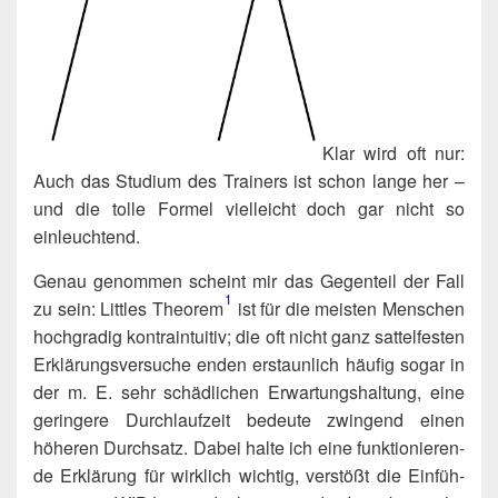
Klar wird oft nur:
Auch das Stu­di­um des Trai­ners ist schon lan­ge her –
und die tol­le For­mel viel­leicht doch gar nicht so
einleuchtend.
Genau genom­men scheint mir das Gegen­teil der Fall
1
zu sein: Litt­les Theorem​
ist für die meis­ten Men­schen
hoch­gra­dig kon­train­tui­tiv; die oft nicht ganz sat­tel­fes­ten
Erklä­rungs­ver­su­che enden erstaun­lich häu­fig sogar in
der m. E. sehr schäd­li­chen Erwar­tungs­hal­tung, eine
gerin­ge­re Durch­lauf­zeit bedeu­te zwin­gend einen
höhe­ren Durch­satz. Dabei hal­te ich eine funk­tio­nie­ren­
de Erklä­rung für wirk­lich wich­tig, ver­stößt die Ein­füh­