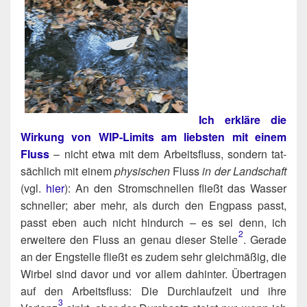
Ich erklä­re die
Wir­kung von WIP-Limits am liebs­ten mit einem
Fluss
– nicht etwa mit dem Arbeits­fluss, son­dern tat­
säch­lich mit einem
phy­si­schen
Fluss
in der Land­schaft
(vgl.
hier
): An den Strom­schnel­len fließt das Was­ser
schnel­ler; aber mehr, als durch den Eng­pass passt,
passt eben auch nicht hin­durch – es sei denn, ich
2
erwei­te­re den Fluss an genau die­ser Stelle​
. Gera­de
an der Eng­stel­le fließt es zudem sehr gleich­mä­ßig, die
Wir­bel sind davor und vor allem dahin­ter. Über­tra­gen
auf den Arbeits­fluss: Die Durch­lauf­zeit und ihre
3