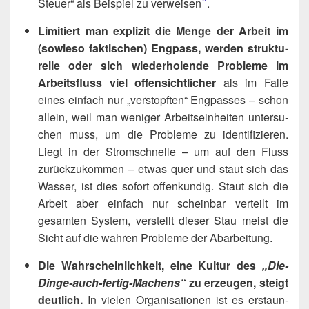
Steu­er“ als Bei­spiel zu verweisen​
.
Limi­tiert man expli­zit die Men­ge der Arbeit im
(sowie­so fak­ti­schen) Eng­pass, wer­den struk­tu­
rel­le oder sich wie­der­ho­len­de Pro­ble­me im
Arbeits­fluss viel offen­sicht­li­cher
als im Fal­le
eines ein­fach nur „ver­stopf­ten“ Eng­pas­ses – schon
allein, weil man weni­ger Arbeits­ein­hei­ten unter­su­
chen muss, um die Pro­ble­me zu iden­ti­fi­zie­ren.
Liegt in der Strom­schnel­le – um auf den Fluss
zurück­zu­kom­men – etwas quer und staut sich das
Was­ser, ist dies sofort offen­kun­dig. Staut sich die
Arbeit aber ein­fach nur schein­bar ver­teilt im
gesam­ten Sys­tem, ver­stellt die­ser Stau meist die
Sicht auf die wah­ren Pro­ble­me der Abarbeitung.
Die Wahr­schein­lich­keit, eine Kul­tur des
„Die-
Din­ge-auch-fer­tig-Machens“
zu erzeu­gen, steigt
deut­lich.
In vie­len Orga­ni­sa­tio­nen ist es erstaun­