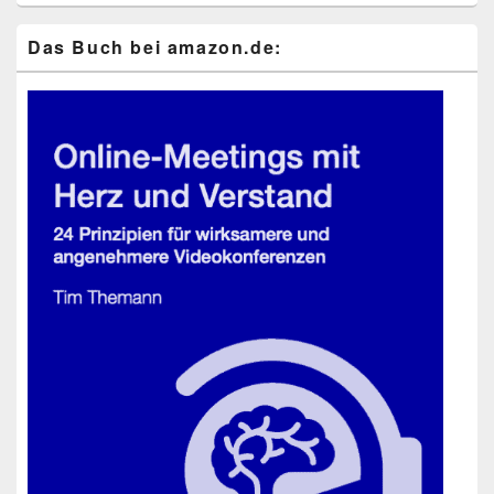
Das Buch bei ama​zon​.de: