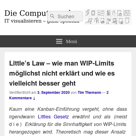
Suchen
Suchen
nach:
Die Computermaler
IT visualisieren – ganz spontan
Menü
Little’s Law – wie man WIP-Limits
möglichst nicht erklärt und wie es
vielleicht besser geht
Veröffentlicht am
3. September 2020
von
Tim Themann
—
2
Kommentare ↓
Kaum eine Kan­ban-Ein­füh­rung ver­geht, ohne dass
irgend­wann
Litt­les Gesetz
erwähnt und als (meist
die)
Erklä­rung für die Sinn­haf­tig­keit von
WIP-Limits
her­an­ge­zo­gen wird. Theo­re­tisch mag die­ser Ansatz