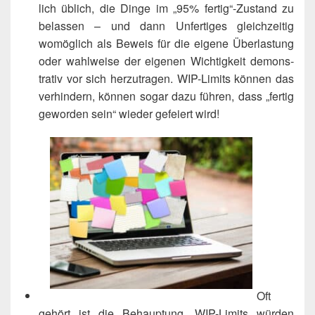
lich üblich, die Din­ge im „95% fertig“-Zustand zu
belas­sen – und dann Unfer­ti­ges gleich­zei­tig
womög­lich als Beweis für die eige­ne Über­las­tung
oder wahl­wei­se der eige­nen Wich­tig­keit demons­
tra­tiv vor sich her­zu­tra­gen. WIP-Limits kön­nen das
ver­hin­dern, kön­nen sogar dazu füh­ren, dass „fer­tig
gewor­den sein“ wie­der gefei­ert wird!
Oft
gehört ist die Behaup­tung, WIP-Limits wür­den