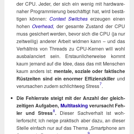
der CPU. Jeder, der sich ein wenig mit hard­ware­
na­her Pro­gram­mie­rung beschäf­tigt hat, wird bestä­
ti­gen kön­nen:
Con­text Swit­ches
erzeu­gen einen
hohen
Over­head,
der gesam­te Zustand der CPU
muss gesi­chert wer­den, bevor sich die CPU (ja nur
zeit­wei­lig) ande­rer Arbeit wid­men kann – und das
Ver­hält­nis von Threads zu CPU-Ker­nen will wohl
aus­ba­lan­ciert sein. Erstaun­li­cher­wei­se kommt
kaum jemand auf die Idee, dass das mit Men­schen
kaum anders ist:
men­ta­le, sozia­le oder fak­ti­sche
Rüst­zei­ten sind ein enor­mer Effi­zi­enz­kil­ler
und
7
ver­ur­sa­chen zudem schlicht­weg Stress​
.
Die Feh­ler­ra­te steigt mit der Anzahl der gleich­
zei­ti­gen Auf­ga­ben,
Mul­ti­tas­king
ver­ur­sacht Feh­
8
ler und Stress
.
Die­ser Sach­ver­halt ist woh­
lerforscht; ich nei­ge prak­tisch aber dazu, an die­ser
Stel­le ein­fach nur auf das The­ma „Smart­phone am
9