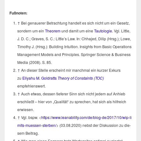
Fuß­no­ten:
↑
Bei genaue­rer Betrach­tung han­delt es sich nicht um ein Gesetz,
son­dern um ein
Theo­rem
und damit um eine
Tau­to­lo­gie.
Vgl. Litt­le,
J. D. C.; Gra­ves, S. C.: Little’s Law. In: Chha­jed, Dil­ip (Hrsg.); Lowe,
Timo­thy J. (Hrsg.): Buil­ding Intui­ti­on. Insights from Basic Ope­ra­ti­ons
Manage­ment Models and Prin­ci­ples. Sprin­ger Sci­ence & Busi­ness
Media (2008). S. 85.
↑
An die­ser Stel­le erscheint mir manch­mal ein kur­zer Exkurs
zu
Eli­ya­hu M. Gold­ratts
Theo­ry of Con­s­taints (TOC)
empfehlenswert.
↑
Auch etwas, des­sen tie­fe­rer Sinn sich nicht jedem auf Anhieb
erschließt – hier von „Qua­li­tät“ zu spre­chen, hat sich als hilf­reich
erwiesen.
↑
Vgl. bspw. <
https://​www​.leana​bi​li​ty​.com/​d​e​/​b​l​o​g​-​d​e​/​2​0​1​7​/​1​0​/​w​i​p​-​l​i​
m​i​t​s​-​m​u​e​s​s​e​n-sterben/
> (03.08.2020) nebst der Dis­kus­si­on zu die­
sem Beitrag.
↑
Wie man einen Eng­pass trotz War­te­zei­ten opti­mal aus­las­tet,