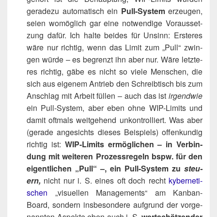
gera­de­zu auto­ma­tisch ein
Pull-Sys­tem
erzeu­gen,
sei­en womög­lich gar eine not­wen­di­ge Vor­aus­set­
zung dafür. Ich hal­te bei­des für Unsinn: Ers­te­res
wäre nur rich­tig, wenn das Limit zum „Pull“ zwin­
gen wür­de – es begrenzt ihn aber nur. Wäre letz­te­
res rich­tig, gäbe es nicht so vie­le Men­schen, die
sich aus eige­nem Antrieb den Schreib­tisch bis zum
Anschlag mit Arbeit fül­len – auch das ist
irgend­wie
ein Pull-Sys­tem, aber eben ohne WIP-Limits und
damit oft­mals weit­ge­hend unkon­trol­liert. Was aber
(gera­de ange­sichts die­ses Bei­spiels) offen­kun­dig
rich­tig ist:
WIP-Limits ermög­li­chen – in Ver­bin­
dung mit wei­te­ren Pro­zess­re­geln bspw. für den
eigent­li­chen „Pull“ –, ein Pull-Sys­tem zu
steu­
ern,
nicht nur i. S. eines oft doch recht
kyber­ne­ti­
schen
„visu­el­len Manage­ments“ am Kan­ban-
Board, son­dern ins­be­son­de­re auf­grund der vor­ge­
nann­ten Aspek­te eben auch i. S.
wert­schät­zen­der