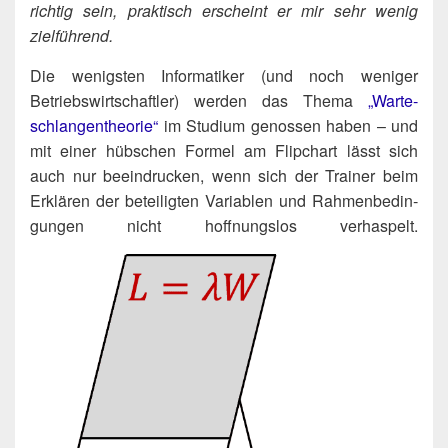
rich­tig sein, prak­tisch erscheint er mir sehr wenig
zielführend.
Die wenigs­ten Infor­ma­ti­ker (und noch weni­ger
Betriebs­wirt­schaft­ler) wer­den das The­ma
„War­te­
schlan­gen­theo­rie“
im Stu­di­um genos­sen haben – und
mit einer hüb­schen For­mel am Flip­chart lässt sich
auch nur beein­dru­cken, wenn sich der Trai­ner beim
Erklä­ren der betei­lig­ten Varia­blen und Rah­men­be­din­
gun­gen nicht hoff­nungs­los ver­has­pelt.