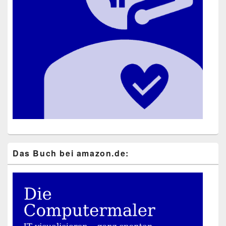
Das Buch bei ama​zon​.de: