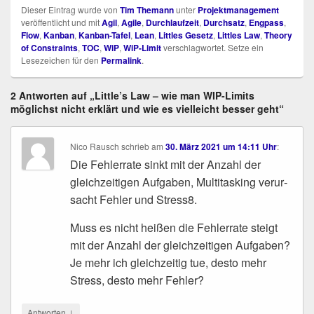
Dieser Eintrag wurde von
Tim Themann
unter
Projektmanagement
veröffentlicht und mit
Agil
,
Agile
,
Durchlaufzeit
,
Durchsatz
,
Engpass
,
Flow
,
Kanban
,
Kanban-Tafel
,
Lean
,
Littles Gesetz
,
Littles Law
,
Theory
of Constraints
,
TOC
,
WiP
,
WiP-Limit
verschlagwortet. Setze ein
Lesezeichen für den
Permalink
.
2 Antworten auf „Little’s Law – wie man WIP-Limits
möglichst nicht erklärt und wie es vielleicht besser geht“
Nico Rausch
schrieb
am
30. März 2021 um 14:11 Uhr
:
Die Feh­ler­ra­te sinkt mit der Anzahl der
gleich­zei­ti­gen Auf­ga­ben, Mul­ti­tas­king ver­ur­
sacht Feh­ler und Stress8.
Muss es nicht hei­ßen die Feh­ler­ra­te steigt
mit der Anzahl der gleich­zei­ti­gen Auf­ga­ben?
Je mehr ich gleich­zei­tig tue, des­to mehr
Stress, des­to mehr Fehler?
↓
Antworten