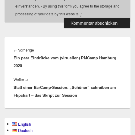
einverstanden. • By using this form you agree to the storage and
processing of your data by this website.
*
Beitragsnavigation
Vorheriger
←
Vorherige
Ein paar Eindrücke vom (virtuellen) PMCamp Hamburg
Beitrag:
2020
Nächster
Weiter
→
Statt einer BarCamp-Session: „Schöner“ schreiben am
Beitrag:
Flipchart – das Skript zur Session
Primärer
English
Seitenleisten-
Deutsch
Widgetbereich