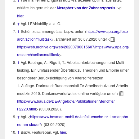
erklä­re ich gern mit der
Meta­pher von der Zahn­arzt­pra­xis;
vgl.
hier
.
↑
Vgl. LEANa­bi­li­ty, a. a. O.
↑
Schön zusam­men­ge­fasst bspw. unter <
https://​www​.apa​.org/​r​e​s​e​
a​r​c​h​/​a​c​t​i​o​n​/multitask
>, archi­viert am 30.07.2020 unter <
https://web.archive.org/web/20200730015607/https://www.apa.org/
research/action/multitask
>.
↑
Vgl. Baeth­ge, A.; Rigot­ti, T.: Arbeits­un­ter­bre­chun­gen und Mul­ti­
tas­king. Ein umfas­sen­der Über­blick zu Theo­rien und Empi­rie unter
beson­de­rer Berück­sich­ti­gung von Altersdifferenzen
1. Auf­la­ge. Dort­mund: Bun­des­an­stalt für Arbeits­schutz und Arbeits­
me­di­zin 2010. Dan­kens­wer­ter­wei­se online ver­füg­bar unter <
https://​www​.baua​.de/​D​E​/​A​n​g​e​b​o​t​e​/​P​u​b​l​i​k​a​t​i​o​n​e​n​/​B​e​r​i​c​h​t​e​/​
F2220.html
> (03.08.2020).
↑
Vgl. <
https://​www​.besmart​-mobil​.de/​u​n​f​a​l​l​u​r​s​a​c​h​e​-​n​r​-​1​-​s​m​a​r​t​p​h​o​
n​e​-​am-steuer/
> (03.09.2020).
↑
Bspw. Fea­tur­eban, vgl.
hier
.