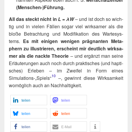
(Menschen‑)​Führung.
All das steckt nicht in
L = λW
– und ist doch so wich­
tig und in vie­len Fäl­len sogar viel wirk­sa­mer als die
blo­ße Betrach­tung und Modi­fi­ka­ti­on des War­te­sys­
tems.
Es mit eini­gen weni­gen prä­gnan­ten Meta­
phern zu illus­trie­ren, erscheint mir deut­lich wirk­sa­
mer als die nack­te Theo­rie
– und ergänzt man sei­ne
Erläu­te­run­gen auch noch durch prak­ti­sches (und hap­ti­
sches) Erle­ben – im Zwei­fel in Form eines
10
Simulations-„Spiels“​
–, gewinnt die­se Wirk­sam­keit
womög­lich auch an Nachhaltigkeit.
tei­len
tei­len
tei­len
tei­len
tei­len
E‑Mail