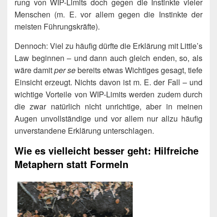
rung von WIP-Limits doch gegen die Instink­te vie­ler
Men­schen (m. E. vor allem gegen die Instink­te der
meis­ten Führungskräfte).
Den­noch: Viel zu häu­fig dürf­te die Erklä­rung mit Little’s
Law begin­nen – und dann auch gleich enden, so, als
wäre damit
per se
bereits etwas Wich­ti­ges gesagt, tie­fe
Ein­sicht erzeugt. Nichts davon ist m. E. der Fall – und
wich­ti­ge Vor­tei­le von WIP-Limits wer­den zudem durch
die zwar natür­lich nicht unrich­ti­ge, aber in mei­nen
Augen unvoll­stän­di­ge und vor allem nur all­zu häu­fig
unver­stan­de­ne Erklä­rung unterschlagen.
Wie es vielleicht besser geht: Hilfreiche
Metaphern statt Formeln