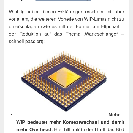
Wich­tig neben die­sen Erklä­run­gen erscheint mir aber
vor allem, die wei­te­ren Vor­tei­le von WIP-Limits nicht zu
unter­schla­gen (wie es mit der For­mel am Flip­chart –
der Reduk­ti­on auf das The­ma „War­te­schlan­ge“ –
schnell passiert):
Mehr
WIP bedeu­tet mehr Kon­text­wech­sel und damit
mehr Over­head.
Hier hilft mir in der IT oft das Bild