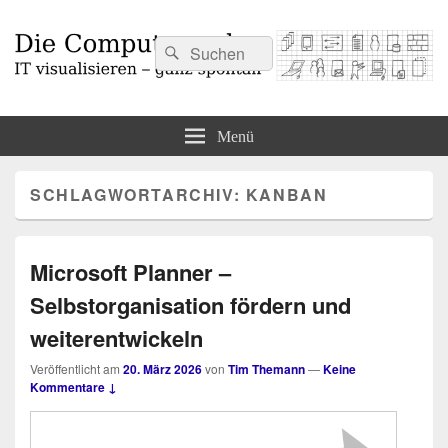
Suchen
Suchen
nach:
Die Computermaler
IT visualisieren – ganz spontan
Menü
SCHLAGWORTARCHIV:
KANBAN
Microsoft Planner –
Selbstorganisation fördern und
weiterentwickeln
Veröffentlicht am
20. März 2026
von
Tim Themann
—
Keine
Kommentare ↓