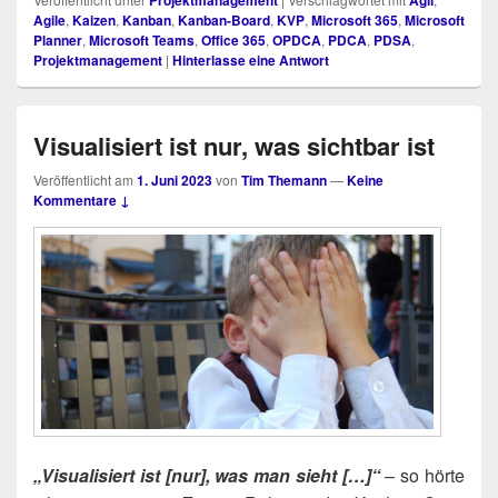
Projektmanagement
Agil
Agile
,
Kaizen
,
Kanban
,
Kanban-Board
,
KVP
,
Microsoft 365
,
Microsoft
Planner
,
Microsoft Teams
,
Office 365
,
OPDCA
,
PDCA
,
PDSA
,
Projektmanagement
|
Hinterlasse eine Antwort
Visualisiert ist nur, was sichtbar ist
Veröffentlicht am
1. Juni 2023
von
Tim Themann
—
Keine
Kommentare ↓
„Visua­li­siert ist [nur], was man sieht […]“
– so hör­te