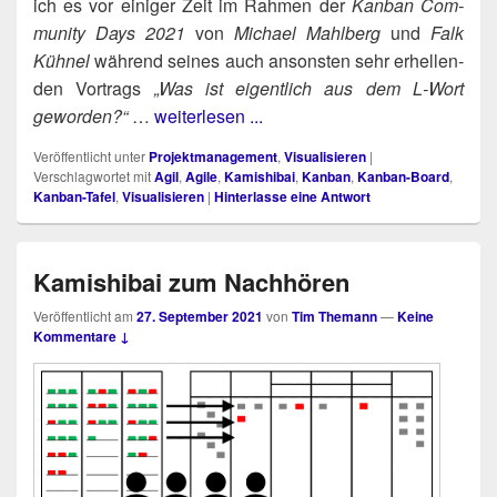
ich es vor eini­ger Zeit im Rah­men der
Kan­ban Com­
mu­ni­ty Days 2021
von
Micha­el Mahl­berg
und
Falk
Küh­nel
wäh­rend sei­nes auch ansons­ten sehr erhel­len­
den Vor­trags
„Was ist eigent­lich aus dem L‑Wort
gewor­den?“
…
weiterlesen ...
Veröffentlicht unter
Projektmanagement
,
Visualisieren
|
Verschlagwortet mit
Agil
,
Agile
,
Kamishibai
,
Kanban
,
Kanban-Board
,
Kanban-Tafel
,
Visualisieren
|
Hinterlasse eine Antwort
Kamishibai zum Nachhören
Veröffentlicht am
27. September 2021
von
Tim Themann
—
Keine
Kommentare ↓