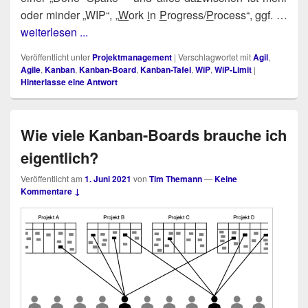
oder min­der „WIP“, „
W
ork
i
n
P
rogress/​
P
rocess“, ggf. …
weiterlesen ...
Veröffentlicht unter
Projektmanagement
|
Verschlagwortet mit
Agil
,
Agile
,
Kanban
,
Kanban-Board
,
Kanban-Tafel
,
WiP
,
WiP-Limit
|
Hinterlasse eine Antwort
Wie viele Kanban-Boards brauche ich
eigentlich?
Veröffentlicht am
1. Juni 2021
von
Tim Themann
—
Keine
Kommentare ↓