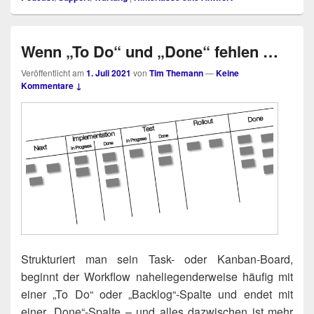
Wenn „To Do“ und „Done“ fehlen …
Veröffentlicht am
1. Juli 2021
von
Tim Themann
—
Keine
Kommentare ↓
Struk­tu­riert man sein Task- oder Kan­ban-Board,
beginnt der Work­flow nahe­lie­gen­der­wei­se häu­fig mit
einer „To Do“ oder „Backlog“-Spalte und endet mit
einer „Done“-Spalte – und alles dazwi­schen ist mehr