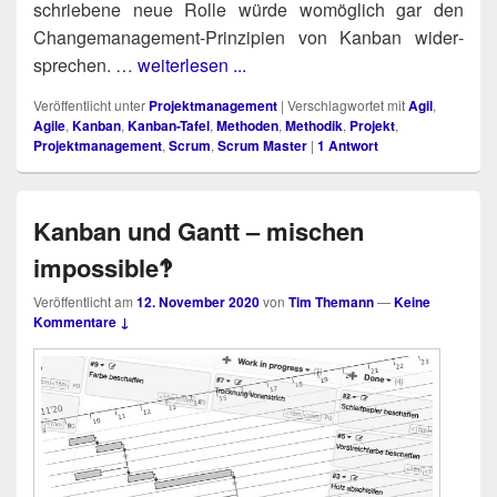
schrie­be­ne neue Rol­le wür­de womög­lich gar den
Chan­ge­ma­nage­ment-Prin­zi­pi­en von Kan­ban wider­
spre­chen. …
weiterlesen ...
Veröffentlicht unter
Projektmanagement
|
Verschlagwortet mit
Agil
,
Agile
,
Kanban
,
Kanban-Tafel
,
Methoden
,
Methodik
,
Projekt
,
Projektmanagement
,
Scrum
,
Scrum Master
|
1
Antwort
Kanban und Gantt – mischen
impossible‽
Veröffentlicht am
12. November 2020
von
Tim Themann
—
Keine
Kommentare ↓