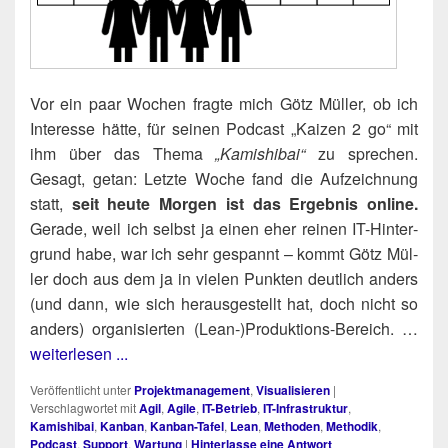
Vor ein paar Wochen frag­te mich Götz Mül­ler, ob ich
Inter­es­se hät­te, für sei­nen Pod­cast „Kai­zen 2 go“ mit
ihm über das The­ma
„Kami­shi­bai“
zu spre­chen.
Gesagt, getan: Letz­te Woche fand die Auf­zeich­nung
statt,
seit heu­te Mor­gen ist das Ergeb­nis online.
Gera­de, weil ich selbst ja einen eher rei­nen IT-Hin­ter­
grund habe, war ich sehr gespannt – kommt Götz Mül­
ler doch aus dem ja in vie­len Punk­ten deut­lich anders
(und dann, wie sich her­aus­ge­stellt hat, doch nicht so
anders) orga­ni­sier­ten (Lean‑)​Produktions-Bereich. …
weiterlesen ...
Veröffentlicht unter
Projektmanagement
,
Visualisieren
|
Verschlagwortet mit
Agil
,
Agile
,
IT-Betrieb
,
IT-Infrastruktur
,
Kamishibai
,
Kanban
,
Kanban-Tafel
,
Lean
,
Methoden
,
Methodik
,
Podcast
,
Support
,
Wartung
|
Hinterlasse eine Antwort