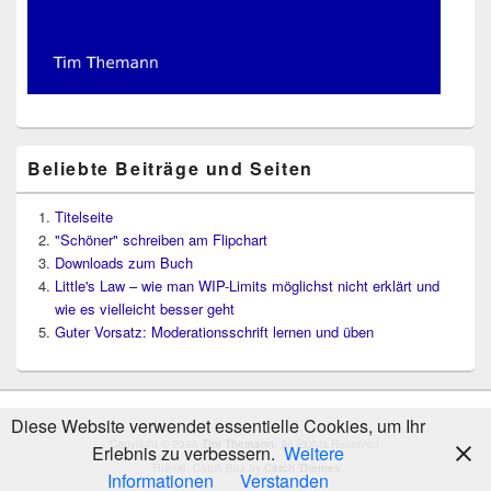
Beliebte Beiträge und Seiten
Titelseite
"Schöner" schreiben am Flipchart
Downloads zum Buch
Little's Law – wie man WIP-Limits möglichst nicht erklärt und
wie es vielleicht besser geht
Guter Vorsatz: Moderationsschrift lernen und üben
Diese Website verwendet essentielle Cookies, um Ihr
Copyright © 2026
Tim Themann
. All Rights Reserved.
Erlebnis zu verbessern.
Weitere
Theme: Catch Box by
Catch Themes
Informationen
Verstanden