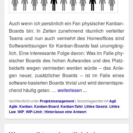
Auch wenn ich per­sön­lich ein Fan phy­si­scher Kan­ban-
Boards bin: In Zei­ten zuneh­mend räum­lich ver­teil­ter
Teams und nun auch ver­mehrt des Home­of­fices sind
Soft­ware­lö­sun­gen für Kan­ban-Boards fast unum­gäng­
lich. Eine inter­es­san­te Fol­ge davon: Was im Fal­le phy­
si­scher Boards des hohen Auf­wan­des und des Platz­
be­darfs wegen ver­mie­den wer­den wür­de – das Anle­
gen neu­er, zusätz­li­cher Boards – ist im Fal­le eines
soft­ware-basier­ten Boards tri­vi­al und wird dem­entspre­
chend häu­fig getan. …
weiterlesen ...
Veröffentlicht unter
Projektmanagement
|
Verschlagwortet mit
Agil
,
Agile
,
Kanban
,
Kanban-Board
,
Kanban-Tafel
,
Littles Gesetz
,
Littles
Law
,
WiP
,
WiP-Limit
|
Hinterlasse eine Antwort