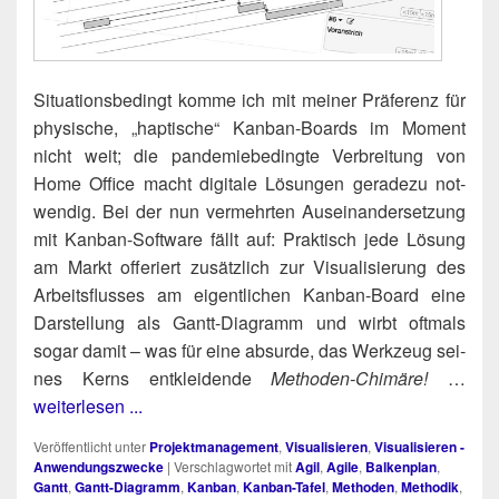
Situa­ti­ons­be­dingt kom­me ich mit mei­ner Prä­fe­renz für
phy­si­sche, „hap­ti­sche“ Kan­ban-Boards im Moment
nicht weit; die pan­de­mie­be­ding­te Ver­brei­tung von
Home Office macht digi­ta­le Lösun­gen gera­de­zu not­
wen­dig. Bei der nun ver­mehr­ten Aus­ein­an­der­set­zung
mit Kan­ban-Soft­ware fällt auf: Prak­tisch jede Lösung
am Markt offe­riert zusätz­lich zur Visua­li­sie­rung des
Arbeits­flus­ses am eigent­li­chen Kan­ban-Board eine
Dar­stel­lung als Gantt-Dia­gramm und wirbt oft­mals
sogar damit – was für eine absur­de, das Werk­zeug sei­
nes Kerns ent­klei­den­de
Metho­den-Chi­mä­re!
…
weiterlesen ...
Veröffentlicht unter
Projektmanagement
,
Visualisieren
,
Visualisieren -
Anwendungszwecke
|
Verschlagwortet mit
Agil
,
Agile
,
Balkenplan
,
Gantt
,
Gantt-Diagramm
,
Kanban
,
Kanban-Tafel
,
Methoden
,
Methodik
,