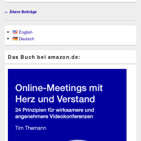
Beitragsnavigation
←
Ältere Beiträge
Primärer
English
Seitenleisten-
Deutsch
Widgetbereich
Das Buch bei ama​zon​.de: