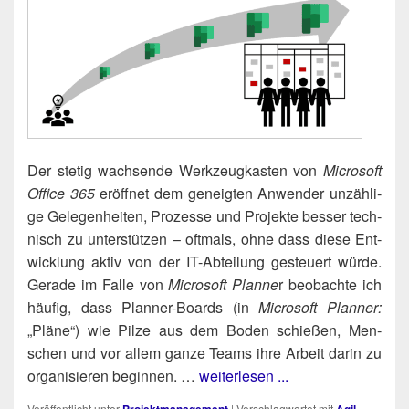
Der ste­tig wach­sen­de Werk­zeug­kas­ten von
Micro­soft
Office 365
eröff­net dem geneig­ten Anwen­der unzäh­li­
ge Gele­gen­hei­ten, Pro­zes­se und Pro­jek­te bes­ser tech­
nisch zu unter­stüt­zen – oft­mals, ohne dass die­se Ent­
wick­lung aktiv von der IT-Abtei­lung gesteu­ert wür­de.
Gera­de im Fal­le von
Micro­soft Plan­ne
r beob­ach­te ich
häu­fig, dass Plan­ner-Boards (in
Micro­soft Plan­ner:
„Plä­ne“) wie Pil­ze aus dem Boden schie­ßen, Men­
schen und vor allem gan­ze Teams ihre Arbeit dar­in zu
orga­ni­sie­ren begin­nen. …
weiterlesen ...
Veröffentlicht unter
|
Verschlagwortet mit
,