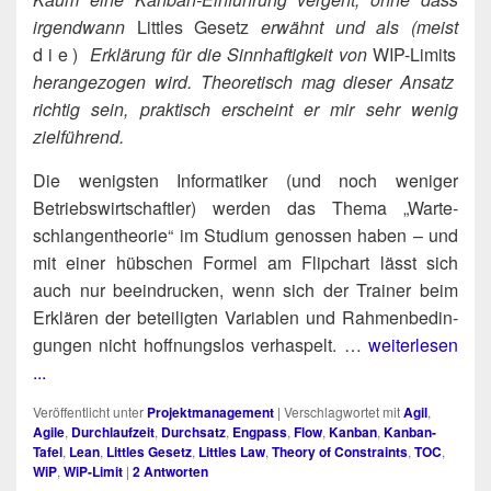
irgend­wann
Litt­les Gesetz
erwähnt und als (meist
die)
Erklä­rung für die Sinn­haf­tig­keit von
WIP-Limits
her­an­ge­zo­gen wird. Theo­re­tisch mag die­ser Ansatz
rich­tig sein, prak­tisch erscheint er mir sehr wenig
zielführend.
Die wenigs­ten Infor­ma­ti­ker (und noch weni­ger
Betriebs­wirt­schaft­ler) wer­den das The­ma „War­te­
schlan­gen­theo­rie“ im Stu­di­um genos­sen haben – und
mit einer hüb­schen For­mel am Flip­chart lässt sich
auch nur beein­dru­cken, wenn sich der Trai­ner beim
Erklä­ren der betei­lig­ten Varia­blen und Rah­men­be­din­
gun­gen nicht hoff­nungs­los ver­has­pelt. …
weiterlesen
...
Veröffentlicht unter
Projektmanagement
|
Verschlagwortet mit
Agil
,
Agile
,
Durchlaufzeit
,
Durchsatz
,
Engpass
,
Flow
,
Kanban
,
Kanban-
Tafel
,
Lean
,
Littles Gesetz
,
Littles Law
,
Theory of Constraints
,
TOC
,
WiP
,
WiP-Limit
|
2
Antworten