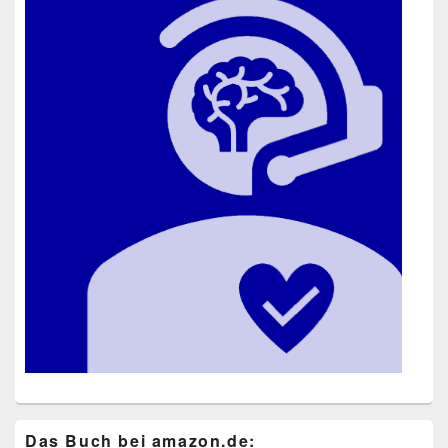
Das Buch bei ama​zon​.de: