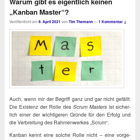
Warum gibt es eigentlich keinen
„Kanban Master“?
Veröffentlicht am
9. April 2021
von
Tim Themann
—
1 Kommentar ↓
Auch, wenn mir der Begriff ganz und gar nicht gefällt:
Die Exis­tenz der Rol­le des
Scrum Mas­ters
ist sicher­
lich einer der wich­ti­ge­ren Grün­de für den Erfolg und
die Ver­brei­tung des Rah­men­wer­kes „Scrum“.
Kan­ban kennt eine sol­che Rol­le nicht – eine vor­ge­