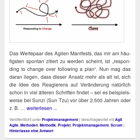
Das Wer­te­paar des Agi­len Mani­fests, das mir am häu­
figs­ten spon­tan zitiert zu wer­den scheint, ist „respon­
ding to chan­ge over fol­lo­wing a plan“. Nun mag das
dar­an lie­gen, dass die­ser Ansatz mehr als alt ist, sich
die Idee des Reagie­rens auf Ver­än­de­rung natür­lich
schon in viel älte­ren Schrif­ten fin­det – sei es bei­spiels­
wei­se bei Sun­zi (Sun Tzu) vor über 2.500 Jah­ren oder
z. B. …
weiterlesen ...
Veröffentlicht unter
Projektmanagement
|
Verschlagwortet mit
Agil
,
Agile
,
Methoden
,
Methodik
,
Projekt
,
Projektmanagement
,
Scrum
|
Hinterlasse eine Antwort