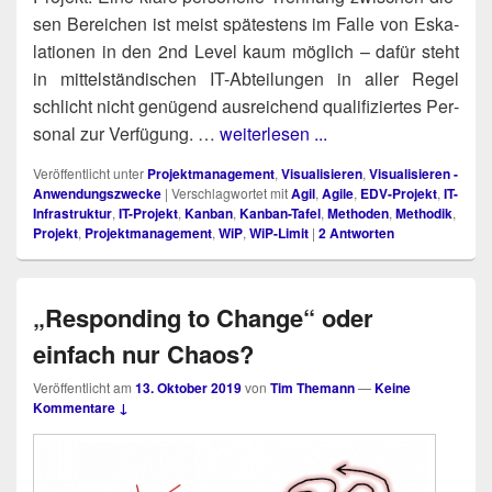
sen Berei­chen ist meist spä­tes­tens im Fal­le von Eska­
la­tio­nen in den 2nd Level kaum mög­lich – dafür steht
in mit­tel­stän­di­schen IT-Abtei­lun­gen in aller Regel
schlicht nicht genü­gend aus­rei­chend qua­li­fi­zier­tes Per­
so­nal zur Ver­fü­gung. …
weiterlesen ...
Veröffentlicht unter
Projektmanagement
,
Visualisieren
,
Visualisieren -
Anwendungszwecke
|
Verschlagwortet mit
Agil
,
Agile
,
EDV-Projekt
,
IT-
Infrastruktur
,
IT-Projekt
,
Kanban
,
Kanban-Tafel
,
Methoden
,
Methodik
,
Projekt
,
Projektmanagement
,
WiP
,
WiP-Limit
|
2
Antworten
„Responding to Change“ oder
einfach nur Chaos?
Veröffentlicht am
13. Oktober 2019
von
Tim Themann
—
Keine
Kommentare ↓