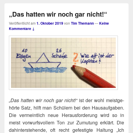
„Das hatten wir noch gar nicht!“
Veröffentlicht am
1. Oktober 2019
von
Tim Themann
—
Keine
Kommentare ↓
„Das hat­ten wir noch gar nicht!“
ist der wohl meist­ge­
hör­te Satz, hilft man Schü­lern bei den Haus­auf­ga­ben.
Die ver­meint­lich neue Her­aus­for­de­rung wird so in
meist vor­wurfs­vol­lem Ton zur Zumu­tung erklärt. Die
dahin­ter­ste­hen­de, oft recht gefes­tig­te Hal­tung „Ich