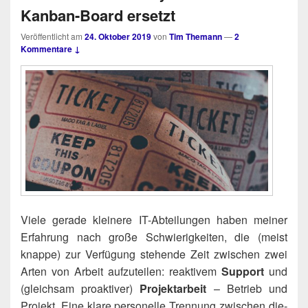
Kanban-Board ersetzt
Veröffentlicht am
24. Oktober 2019
von
Tim Themann
—
2
Kommentare ↓
Vie­le gera­de klei­ne­re IT-Abtei­lun­gen haben mei­ner
Erfah­rung nach gro­ße Schwie­rig­kei­ten, die (meist
knap­pe) zur Ver­fü­gung ste­hen­de Zeit zwi­schen zwei
Arten von Arbeit auf­zu­tei­len: reak­ti­vem
Sup­port
und
(gleich­sam pro­ak­ti­ver)
Pro­jekt­ar­beit
– Betrieb und
Pro­jekt. Eine kla­re per­so­nel­le Tren­nung zwi­schen die­