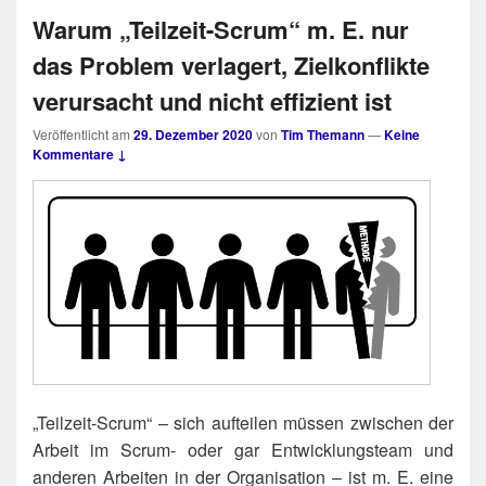
Warum „Teilzeit-Scrum“ m. E. nur
das Problem verlagert, Zielkonflikte
verursacht und nicht effizient ist
Veröffentlicht am
29. Dezember 2020
von
Tim Themann
—
Keine
Kommentare ↓
„Teil­zeit-Scrum“ – sich auf­tei­len müs­sen zwi­schen der
Arbeit im Scrum- oder gar Ent­wick­lungs­team und
ande­ren Arbei­ten in der Orga­ni­sa­ti­on – ist m. E. eine