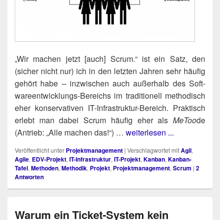
„Wir machen jetzt [auch] Scrum.“ ist ein Satz, den
(sicher nicht nur) ich in den letz­ten Jah­ren sehr häu­fig
gehört habe – inzwi­schen auch außer­halb des Soft­
ware­ent­wick­lungs-Bereichs im tra­di­tio­nell metho­disch
eher kon­ser­va­ti­ven IT-Infra­struk­tur-Bereich. Prak­tisch
erlebt man dabei Scrum häu­fig eher als
MeToo
de
(Antrieb: „Alle machen das!“) …
weiterlesen ...
Veröffentlicht unter
Projektmanagement
|
Verschlagwortet mit
Agil
,
Agile
,
EDV-Projekt
,
IT-Infrastruktur
,
IT-Projekt
,
Kanban
,
Kanban-
Tafel
,
Methoden
,
Methodik
,
Projekt
,
Projektmanagement
,
Scrum
|
2
Antworten
Warum ein Ticket-System kein