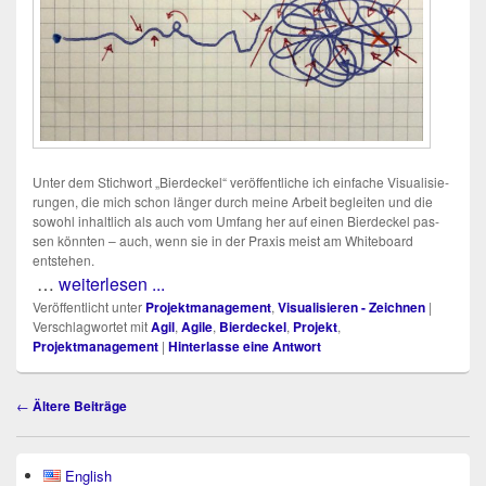
Unter dem Stich­wort „Bier­de­ckel“ ver­öf­fent­li­che ich ein­fa­che Visua­li­sie­
run­gen, die mich schon län­ger durch mei­ne Arbeit beglei­ten und die
sowohl inhalt­lich als auch vom Umfang her auf einen Bier­de­ckel pas­
sen könn­ten – auch, wenn sie in der Pra­xis meist am White­board
entstehen.
…
weiterlesen ...
Veröffentlicht unter
Projektmanagement
,
Visualisieren - Zeichnen
|
Verschlagwortet mit
Agil
,
Agile
,
Bierdeckel
,
Projekt
,
Projektmanagement
|
Hinterlasse eine Antwort
Beitragsnavigation
←
Ältere Beiträge
Primärer
English
Seitenleisten-