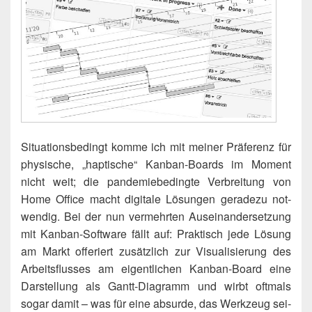
Situa­ti­ons­be­dingt kom­me ich mit mei­ner Prä­fe­renz für
phy­si­sche, „hap­ti­sche“ Kan­ban-Boards im Moment
nicht weit; die pan­de­mie­be­ding­te Ver­brei­tung von
Home Office macht digi­ta­le Lösun­gen gera­de­zu not­
wen­dig. Bei der nun ver­mehr­ten Aus­ein­an­der­set­zung
mit Kan­ban-Soft­ware fällt auf: Prak­tisch jede Lösung
am Markt offe­riert zusätz­lich zur Visua­li­sie­rung des
Arbeits­flus­ses am eigent­li­chen Kan­ban-Board eine
Dar­stel­lung als Gantt-Dia­gramm und wirbt oft­mals
sogar damit – was für eine absur­de, das Werk­zeug sei­