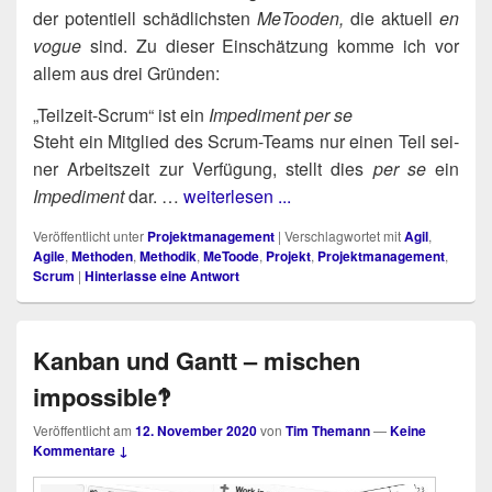
der poten­ti­ell schäd­lichs­ten
MeToo­den,
die aktu­ell
en
vogue
sind. Zu die­ser Ein­schät­zung kom­me ich vor
allem aus drei Gründen:
„Teilzeit-Scrum“ ist ein
Impediment
per se
Steht ein Mit­glied des Scrum-Teams nur einen Teil sei­
ner Arbeits­zeit zur Ver­fü­gung, stellt dies
per se
ein
Impe­di­ment
dar. …
weiterlesen ...
Veröffentlicht unter
Projektmanagement
|
Verschlagwortet mit
Agil
,
Agile
,
Methoden
,
Methodik
,
MeToode
,
Projekt
,
Projektmanagement
,
Scrum
|
Hinterlasse eine Antwort
Kanban und Gantt – mischen
impossible‽
Veröffentlicht am
12. November 2020
von
Tim Themann
—
Keine
Kommentare ↓