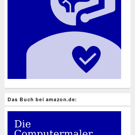
Das Buch bei ama​zon​.de: