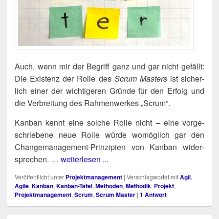
Auch, wenn mir der Begriff ganz und gar nicht gefällt:
Die Exis­tenz der Rol­le des
Scrum Mas­ters
ist sicher­
lich einer der wich­ti­ge­ren Grün­de für den Erfolg und
die Ver­brei­tung des Rah­men­wer­kes „Scrum“.
Kan­ban kennt eine sol­che Rol­le nicht – eine vor­ge­
schrie­be­ne neue Rol­le wür­de womög­lich gar den
Chan­ge­ma­nage­ment-Prin­zi­pi­en von Kan­ban wider­
spre­chen. …
weiterlesen ...
Veröffentlicht unter
Projektmanagement
|
Verschlagwortet mit
Agil
,
Agile
,
Kanban
,
Kanban-Tafel
,
Methoden
,
Methodik
,
Projekt
,
Projektmanagement
,
Scrum
,
Scrum Master
|
1
Antwort