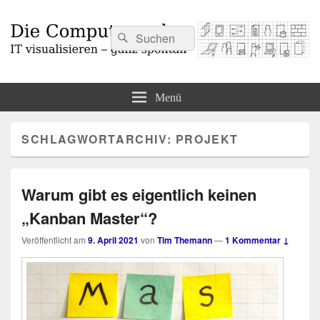
Suchen
Suchen
nach:
Die Computermaler
IT visualisieren – ganz spontan
Menü
SCHLAGWORTARCHIV:
PROJEKT
Warum gibt es eigentlich keinen
„Kanban Master“?
Veröffentlicht am
9. April 2021
von
Tim Themann
—
1 Kommentar ↓