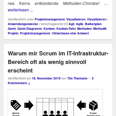
nes Kerns ent­klei­den­de
Metho­den-Chi­mä­re!
…
weiterlesen ...
Veröffentlicht unter
Projektmanagement
,
Visualisieren
,
Visualisieren -
Anwendungszwecke
|
Verschlagwortet mit
Agil
,
Agile
,
Balkenplan
,
Gantt
,
Gantt-Diagramm
,
Kanban
,
Kanban-Tafel
,
Methoden
,
Methodik
,
Projekt
,
Projektmanagement
|
Hinterlasse eine Antwort
Warum mir Scrum im IT-Infrastruktur-
Bereich oft als wenig sinnvoll
erscheint
Veröffentlicht am
18. November 2019
von
Tim Themann
—
2
Kommentare ↓