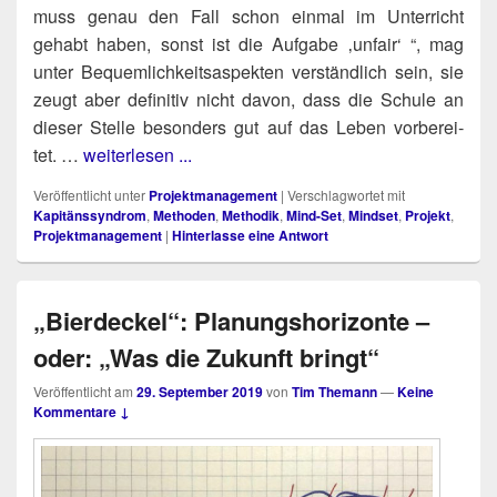
muss genau den Fall schon ein­mal im Unter­richt
gehabt haben, sonst ist die Auf­ga­be ‚unfair‘ “, mag
unter Bequem­lich­keits­aspek­ten ver­ständ­lich sein, sie
zeugt aber defi­ni­tiv nicht davon, dass die Schu­le an
die­ser Stel­le beson­ders gut auf das Leben vor­be­rei­
tet. …
weiterlesen ...
Veröffentlicht unter
Projektmanagement
|
Verschlagwortet mit
Kapitänssyndrom
,
Methoden
,
Methodik
,
Mind-Set
,
Mindset
,
Projekt
,
Projektmanagement
|
Hinterlasse eine Antwort
„Bierdeckel“: Planungshorizonte –
oder: „Was die Zukunft bringt“
Veröffentlicht am
29. September 2019
von
Tim Themann
—
Keine
Kommentare ↓