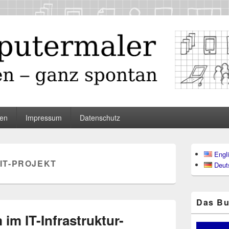
maler
en
Impressum
Datenschutz
Primärer
Engl
Seitenleisten
IT-PROJEKT
Deut
Widgetberei
Das Bu
im IT-Infrastruktur-