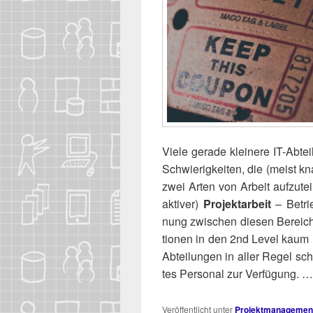
Vie­le gera­de klei­ne­re IT-Abt
Schwie­rig­kei­ten, die (meist kn
zwei Arten von Arbeit auf­zu­tei­
ak­ti­ver)
Pro­jekt­ar­beit
– Betrie
nung zwi­schen die­sen Berei­che
tio­nen in den 2nd Level kaum mög
Abtei­lun­gen in aller Regel schl
tes Per­so­nal zur Ver­fü­gung. 
Veröffentlicht unter
Projektmanagemen