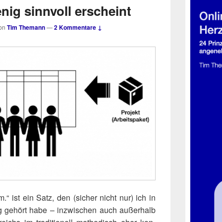
enig sinnvoll erscheint
on
Tim Themann
—
2 Kommentare ↓
.“ ist ein Satz, den (sicher nicht nur) ich in
fig gehört habe – inzwi­schen auch außer­halb