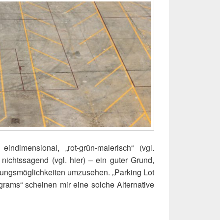
in­di­men­sio­nal, „rot-grün-male­risch“ (vgl.
 nichts­sa­gend (vgl. hier) – ein guter Grund,
­lungs­mög­lich­kei­ten umzu­se­hen. „Par­king Lot
rams“ schei­nen mir eine sol­che Alter­na­ti­ve