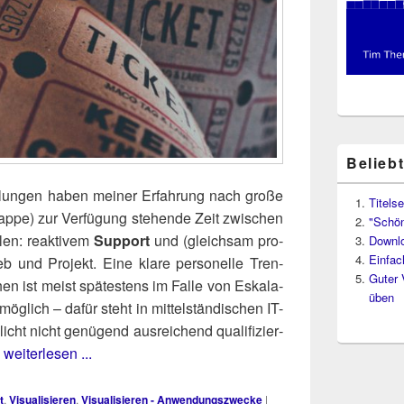
Belieb
ei­lun­gen haben mei­ner Erfah­rung nach gro­ße
Titelse
ap­pe) zur Ver­fü­gung ste­hen­de Zeit zwi­schen
"Schön
len: reak­ti­vem
Sup­port
und (gleich­sam pro­
Downl
Einfac
b und Pro­jekt. Eine kla­re per­so­nel­le Tren­
Guter 
n ist meist spä­tes­tens im Fal­le von Eska­la­
üben
­lich – dafür steht in mit­tel­stän­di­schen IT-
icht nicht genü­gend aus­rei­chend qua­li­fi­zier­
…
weiterlesen ...
t
,
Visualisieren
,
Visualisieren - Anwendungszwecke
|