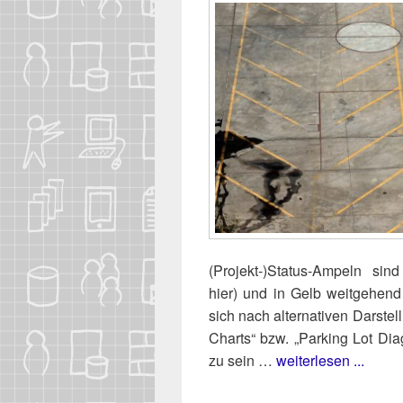
(Projekt‑)​Status-Ampeln sind e
hier) und in Gelb weit­ge­hend
sich nach alter­na­ti­ven Dar­stel
Charts“ bzw. „Par­king Lot Dia­g
zu sein …
weiterlesen ...