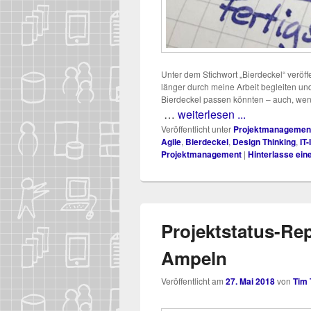
Unter dem Stich­wort „Bier­de­ckel“ ver­öf­fe
län­ger durch mei­ne Arbeit beglei­ten u
Bier­de­ckel pas­sen könn­ten – auch, we
…
weiterlesen ...
Veröffentlicht unter
Projektmanagemen
Agile
,
Bierdeckel
,
Design Thinking
,
IT-
Projektmanagement
|
Hinterlasse ein
Projektstatus-Rep
Ampeln
Veröffentlicht am
27. Mai 2018
von
Tim