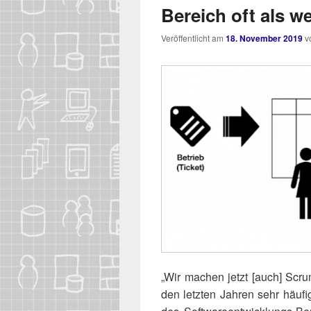
Bereich oft als w
Veröffentlicht am
18. November 2019
v
„Wir machen jetzt [auch] Scrum
den letz­ten Jah­ren sehr häu­