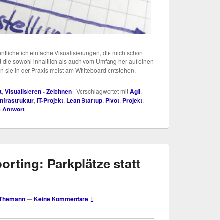
nt­li­che ich ein­fa­che Visua­li­sie­run­gen, die mich schon
nd die sowohl inhalt­lich als auch vom Umfang her auf einen
nn sie in der Pra­xis meist am White­board entstehen.
t
,
Visualisieren - Zeichnen
|
Verschlagwortet mit
Agil
,
Infrastruktur
,
IT-Projekt
,
Lean Startup
,
Pivot
,
Projekt
,
e Antwort
orting: Parkplätze statt
 Themann
—
Keine Kommentare ↓