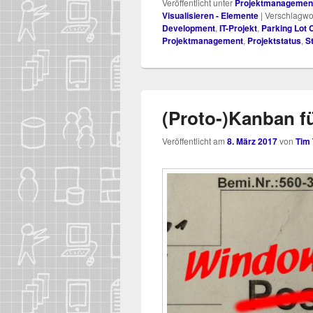
Veröffentlicht unter
Projektmanagemen
Visualisieren - Elemente
|
Verschlagwor
Development
,
IT-Projekt
,
Parking Lot 
Projektmanagement
,
Projektstatus
,
S
(Proto-)Kanban f
Veröffentlicht am
8. März 2017
von
Tim