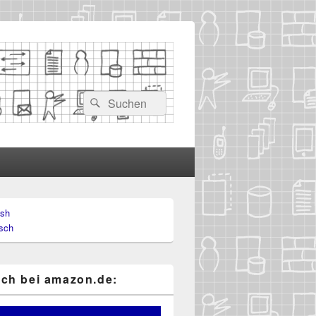
Suchen
Suchen
nach:
ish
-
sch
ch
ch bei ama​zon​.de: