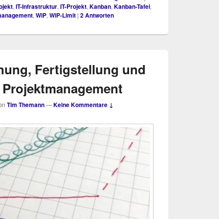
ojekt
,
IT-Infrastruktur
,
IT-Projekt
,
Kanban
,
Kanban-Tafel
,
management
,
WiP
,
WiP-Limit
|
2
Antworten
nung, Fertigstellung und
im Projektmanagement
on
Tim Themann
—
Keine Kommentare ↓