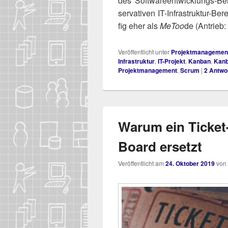
des Soft­ware­ent­wick­lungs-Be
ser­va­ti­ven IT-Infra­struk­tur
fig eher als
MeToo
de (Antrieb
Veröffentlicht unter
Projektmanagemen
Infrastruktur
,
IT-Projekt
,
Kanban
,
Kanb
Projektmanagement
,
Scrum
|
2
Antwo
Warum ein Ticket
Board ersetzt
Veröffentlicht am
24. Oktober 2019
von