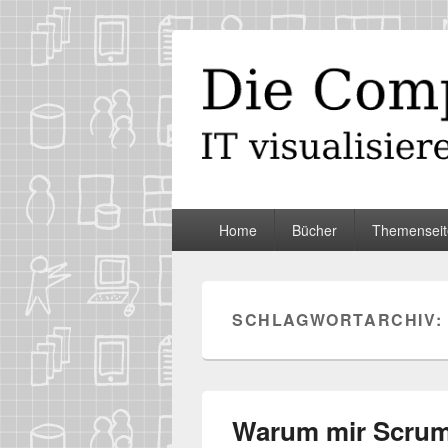
Die Computer
IT visualisieren – ganz spontan
Primäres
Home
Bücher
Themenseit
Menü
SCHLAGWORTARCHIV:
Warum mir Scrum 