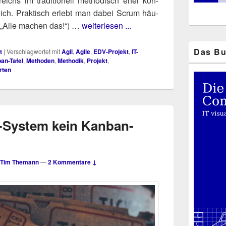
reichs im tra­di­tio­nell metho­disch eher kon­
-Bereich. Prak­tisch erlebt man dabei Scrum häu­
: „Alle machen das!“) …
weiterlesen ...
Das Bu
t
|
Verschlagwortet mit
Agil
,
Agile
,
EDV-Projekt
,
IT-
an-Tafel
,
Methoden
,
Methodik
,
Projekt
,
rten
-System kein Kanban-
Tim Themann
—
2 Kommentare ↓