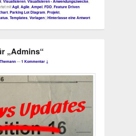
t
,
Visualisieren
,
Visualisieren - Anwendungszwecke
,
tet mit
Agil
,
Agile
,
Ampel
,
FDD
,
Feature Driven
Chart
,
Parking Lot Diagram
,
Projekt
,
tatus
,
Templates
,
Vorlagen
|
Hinterlasse eine Antwort
ür „Admins“
 Themann
—
1 Kommentar ↓