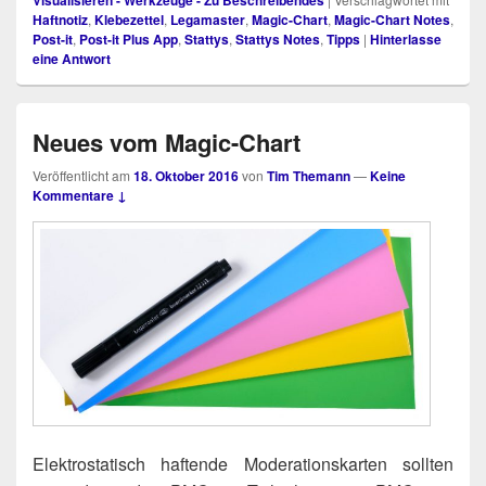
Haftnotiz
,
Klebezettel
,
Legamaster
,
Magic-Chart
,
Magic-Chart Notes
,
Post-it
,
Post-it Plus App
,
Stattys
,
Stattys Notes
,
Tipps
|
Hinterlasse
eine Antwort
Neues vom Magic-Chart
Veröffentlicht am
18. Oktober 2016
von
Tim Themann
—
Keine
Kommentare ↓
Elek­tro­sta­tisch haf­ten­de Mode­ra­ti­ons­kar­ten soll­ten