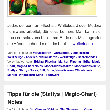
Jeder, der gern an Flip­chart, White­board oder Mode­ra­
ti­ons­wand arbei­tet, dürf­te es ken­nen: Man kann sich
noch so sehr vor­se­hen – am Ende des Mee­tings sind
die Hän­de mehr oder min­der bunt. …
weiterlesen ...
Veröffentlicht unter
Visualisieren - Werkzeuge
,
Visualisieren -
Werkzeuge - Anderes
,
Visualisieren - Werkzeuge - Schreibendes
|
Verschlagwortet mit
Edding
,
Flipchart-Marker
,
Flipchart-Stifte
,
Magic-
Chart
,
Magic-Chart Notes
,
Moderations-Marker
,
Moderations-Stifte
,
Stattys
,
Stattys Notes
,
Stift
,
Stifte
,
Visualisieren
,
Whiteboard-
Marker
,
Whiteboard-Stifte
|
1
Antwort
Tipps für die (Stattys | Magic-Chart)
Notes
Veröffentlicht am
31. Oktober 2016
von
Tim Themann
—
Keine