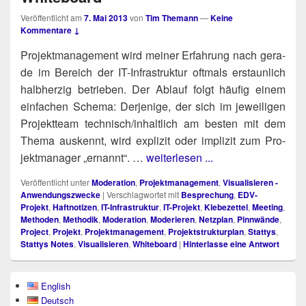
Veröffentlicht am
7. Mai 2013
von
Tim Themann
—
Keine
Kommentare ↓
Pro­jekt­ma­nage­ment wird mei­ner Erfah­rung nach gera­
de im Bereich der IT-Infra­struk­tur oft­mals erstaun­lich
halb­her­zig betrie­ben. Der Ablauf folgt häu­fig einem
ein­fa­chen Sche­ma: Der­je­ni­ge, der sich im jewei­li­gen
Pro­jekt­team technisch/​inhaltlich am bes­ten mit dem
The­ma aus­kennt, wird expli­zit oder impli­zit zum Pro­
jekt­ma­na­ger „ernannt“. …
weiterlesen ...
Veröffentlicht unter
Moderation
,
Projektmanagement
,
Visualisieren -
Anwendungszwecke
|
Verschlagwortet mit
Besprechung
,
EDV-
Projekt
,
Haftnotizen
,
IT-Infrastruktur
,
IT-Projekt
,
Klebezettel
,
Meeting
,
Methoden
,
Methodik
,
Moderation
,
Moderieren
,
Netzplan
,
Pinnwände
,
Project
,
Projekt
,
Projektmanagement
,
Projektstrukturplan
,
Stattys
,
Stattys Notes
,
Visualisieren
,
Whiteboard
|
Hinterlasse eine Antwort
Primärer
English
Seitenleisten-
Deutsch
Widgetbereich