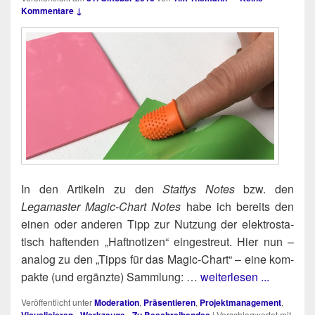
Kommentare ↓
In den Arti­keln zu den
Stat­tys Notes
bzw. den
Legamas­ter Magic-Chart Notes
habe ich bereits den
einen oder ande­ren Tipp zur Nut­zung der elek­tro­sta­
tisch haf­ten­den „Haft­no­ti­zen“ ein­ge­streut. Hier nun –
ana­log zu den „Tipps für das Magic-Chart“ – eine kom­
pak­te (und ergänz­te) Sammlung: …
weiterlesen ...
Veröffentlicht unter
Moderation
,
Präsentieren
,
Projektmanagement
,
Visualisieren - Werkzeuge - Zu Beschreibendes
|
Verschlagwortet mit