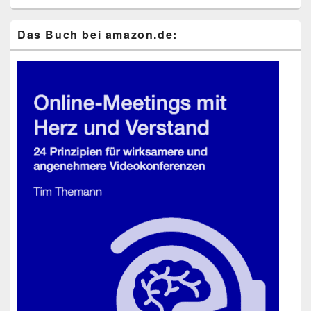
Das Buch bei ama​zon​.de: