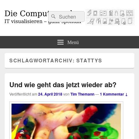
Suchen
Suchen
nach:
Die Computermaler
IT visualisieren – ganz spontan
Menü
SCHLAGWORTARCHIV:
STATTYS
Und wie geht das jetzt wieder ab?
Veröffentlicht am
24. April 2018
von
Tim Themann
—
1 Kommentar ↓