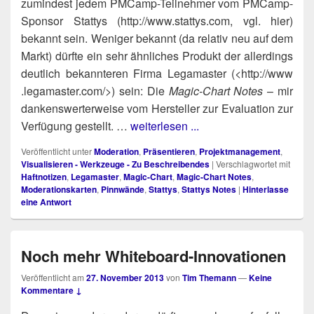
zumin­dest jedem PMCamp-Teil­neh­mer vom PMCamp-
Spon­sor Stat­tys (http://​www​.stat​tys​.com, vgl. hier)
bekannt sein. Weni­ger bekannt (da rela­tiv neu auf dem
Markt) dürf­te ein sehr ähn­li­ches Pro­dukt der aller­dings
deut­lich bekann­te­ren Fir­ma Legamas­ter (<http://​www​
.legamas​ter​.com/>) sein: Die
Magic-Chart Notes
– mir
dan­kens­wer­ter­wei­se vom Her­stel­ler zur Eva­lua­ti­on zur
Ver­fü­gung gestellt. …
weiterlesen ...
Veröffentlicht unter
Moderation
,
Präsentieren
,
Projektmanagement
,
Visualisieren - Werkzeuge - Zu Beschreibendes
|
Verschlagwortet mit
Haftnotizen
,
Legamaster
,
Magic-Chart
,
Magic-Chart Notes
,
Moderationskarten
,
Pinnwände
,
Stattys
,
Stattys Notes
|
Hinterlasse
eine Antwort
Noch mehr Whiteboard-Innovationen
Veröffentlicht am
27. November 2013
von
Tim Themann
—
Keine
Kommentare ↓