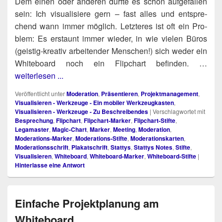
Dem einen oder ande­ren dürf­te es schon auf­ge­fal­len
sein: Ich visua­li­sie­re gern – fast alles und ent­spre­
chend wann immer mög­lich. Letz­te­res ist oft ein Pro­
blem: Es erstaunt immer wie­der, in wie vie­len Büros
(geis­tig-krea­tiv arbei­ten­der Men­schen!) sich weder ein
White­board noch ein Flip­chart befin­den. …
weiterlesen ...
Veröffentlicht unter
Moderation
,
Präsentieren
,
Projektmanagement
,
Visualisieren - Werkzeuge - Ein mobiler Werkzeugkasten
,
Visualisieren - Werkzeuge - Zu Beschreibendes
|
Verschlagwortet mit
Besprechung
,
Flipchart
,
Flipchart-Marker
,
Flipchart-Stifte
,
Legamaster
,
Magic-Chart
,
Marker
,
Meeting
,
Moderation
,
Moderations-Marker
,
Moderations-Stifte
,
Moderationskarten
,
Moderationsschrift
,
Plakatschrift
,
Stattys
,
Stattys Notes
,
Stifte
,
Visualisieren
,
Whiteboard
,
Whiteboard-Marker
,
Whiteboard-Stifte
|
Hinterlasse eine Antwort
Einfache Projektplanung am
Whiteboard