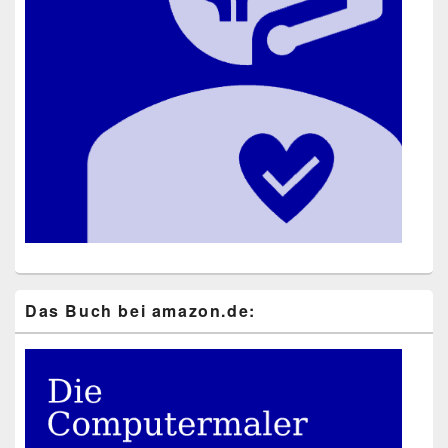
Das Buch bei ama​zon​.de: