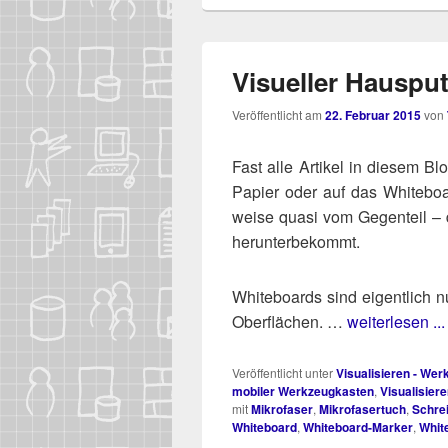
Visueller Hauspu
Veröffentlicht am
22. Februar 2015
von
Fast alle Arti­kel in die­sem 
Papier oder auf das White­boar
wei­se qua­si vom Gegen­teil 
herunterbekommt.
White­boards sind eigent­lich nur
Ober­flä­chen. …
weiterlesen ...
Veröffentlicht unter
Visualisieren - We
mobiler Werkzeugkasten
,
Visualisier
mit
Mikrofaser
,
Mikrofasertuch
,
Schrei
Whiteboard
,
Whiteboard-Marker
,
Whit