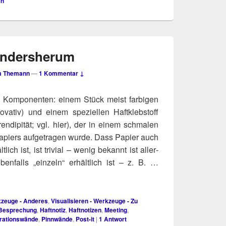
en
andersherum
m Themann
—
1 Kommentar ↓
ei Kom­po­nen­ten: einem Stück meist far­bi­gen
va­tiv) und einem spe­zi­el­len Haft­kleb­stoff
en­di­pi­tät; vgl. hier), der in einem schma­len
apiers auf­ge­tra­gen wur­de. Dass Papier auch
­lich ist, ist tri­vi­al – wenig bekannt ist aller­
ben­falls „ein­zeln“ erhält­lich ist – z. B. …
rkzeuge - Anderes
,
Visualisieren - Werkzeuge - Zu
Besprechung
,
Haftnotiz
,
Haftnotizen
,
Meeting
,
rationswände
,
Pinnwände
,
Post-it
|
1
Antwort