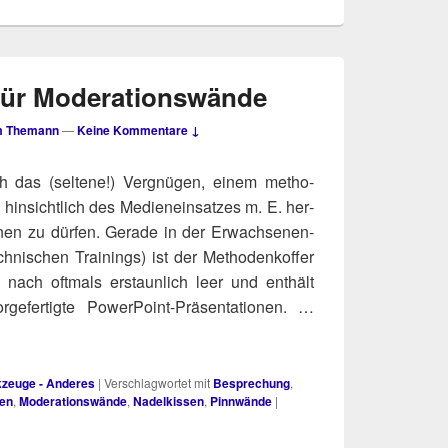
für Moderationswände
m Themann
—
Keine Kommentare ↓
h das (sel­te­ne!) Ver­gnü­gen, einem metho­
 hin­sicht­lich des Medi­en­ein­sat­zes m. E. her­
h­nen zu dür­fen. Gera­de in der Erwach­se­nen­
­ni­schen Trai­nings) ist der Metho­den­kof­fer
g nach oft­mals erstaun­lich leer und ent­hält
ge­fer­tig­te Power­Point-Prä­sen­ta­tio­nen. …
rkzeuge - Anderes
|
Verschlagwortet mit
Besprechung
,
ten
,
Moderationswände
,
Nadelkissen
,
Pinnwände
|