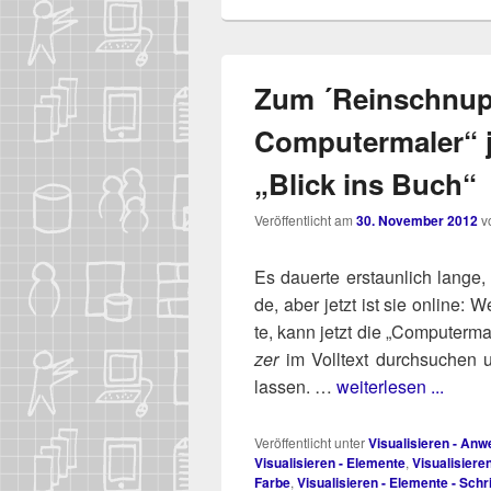
Zum ´Reinschnup
Computermaler“ j
„Blick ins Buch“
Veröffentlicht am
30. November 2012
v
Es dau­er­te erstaun­lich lan­ge
de, aber jetzt ist sie online: W
te, kann jetzt die „Computerma
zer
im Voll­text durch­su­chen
lassen. …
weiterlesen ...
Veröffentlicht unter
Visualisieren - A
Visualisieren - Elemente
,
Visualisiere
Farbe
,
Visualisieren - Elemente - Schri