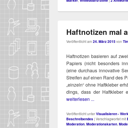
Marker
,
Whiteboard-Stifte
|
2
Antwort
Haftnotizen mal 
Veröffentlicht am
24. März 2015
von
Ti
Haft­no­ti­zen basie­ren auf zw
Papiers (nicht beson­ders inno­
(eine durch­aus inno­va­ti­ve Ser
Strei­fen auf einen Rand des P
„ein­zeln“ ohne Haft­kle­ber erhält
dings, dass der Haft­kle­ber e
weiterlesen ...
Veröffentlicht unter
Visualisieren - We
Beschreibendes
|
Verschlagwortet mit
Moderation
,
Moderationskarten
,
Mode