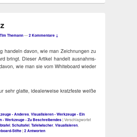
tz
Tim Themann
—
2 Kommentare ↓
Blog han­deln davon, wie man Zeich­nun­gen zu
d bringt. Die­ser Arti­kel han­delt aus­nahms­
– davon, wie man sie vom White­board wie­der
 sehr glat­te, idea­ler­wei­se kratz­fes­te wei­ße
rkzeuge - Anderes
,
Visualisieren - Werkzeuge - Ein
en - Werkzeuge - Zu Beschreibendes
|
Verschlagwortet
btafel
,
Schultafel
,
Tafelwischer
,
Visualisieren
,
eboard-Stifte
|
2
Antworten