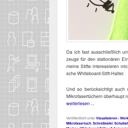
Da ich fast aus­schließ­lich unt
zeu­ge für den sta­tio­nä­ren Ein
mei­ne Stif­te inter­es­sie­ren m
sche Whiteboard-Stift-Halter.
Und so berück­sich­tigt auch m
Mikro­fa­ser­tü­chern über­haupt
weiterlesen ...
Veröffentlicht unter
Visualisieren - We
Mikrofasertuch
,
Schreibtafel
,
Schultaf