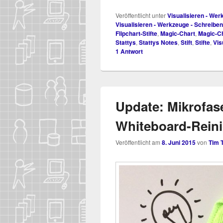
Veröffentlicht unter
Visualisieren - We
Visualisieren - Werkzeuge - Schreibe
Flipchart-Stifte
,
Magic-Chart
,
Magic-C
Stattys
,
Stattys Notes
,
Stift
,
Stifte
,
Vis
1
Antwort
Update: Mikrofase
Whiteboard-Reini
Veröffentlicht am
8. Juni 2015
von
Tim 