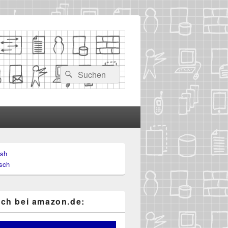
Suchen
Suchen
nach:
ish
-
sch
ch
ch bei ama​zon​.de: