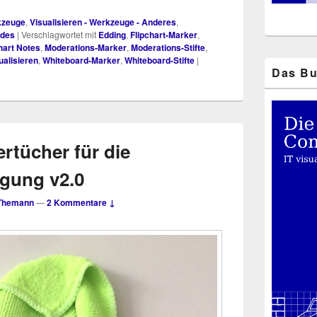
rkzeuge
,
Visualisieren - Werkzeuge - Anderes
,
ndes
|
Verschlagwortet mit
Edding
,
Flipchart-Marker
,
hart Notes
,
Moderations-Marker
,
Moderations-Stifte
,
ualisieren
,
Whiteboard-Marker
,
Whiteboard-Stifte
|
Das Bu
rtücher für die
gung v2.0
Themann
—
2 Kommentare ↓