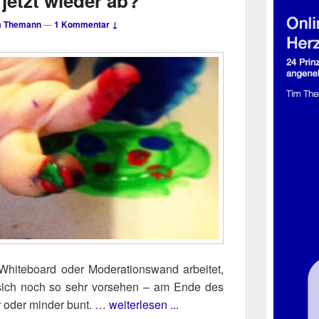
jetzt wieder ab?
m Themann
—
1 Kommentar ↓
White­board oder Mode­ra­ti­ons­wand arbei­tet,
 sich noch so sehr vor­se­hen – am Ende des
r oder min­der bunt. …
weiterlesen ...