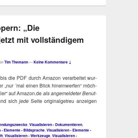
pern: „Die
etzt mit vollständigem
on
Tim Themann
—
Keine Kommentare ↓
, bis die PDF durch Ama­zon ver­ar­bei­tet wur­
er „nur ´mal einen Blick hin­ein­wer­fen“ möch­
ler“ auf Ama​zon​.de
als ange­mel­de­ter Benut­
 und sich
jede
Sei­te ori­gi­nal­ge­treu anzei­gen
nwendungszwecke
,
Visualisieren - Dokumentieren
,
n - Elemente - Bildsprache
,
Visualisieren - Elemente -
ft
,
Visualisieren - Werkzeuge
,
Visualisieren -