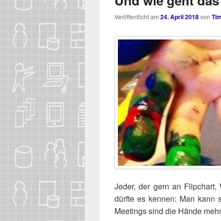
Und wie geht das 
Veröffentlicht am
24. April 2018
von
Ti
Jeder, der gern an Flip­chart, 
dürf­te es ken­nen: Man kann
Mee­tings sind die Hän­de meh