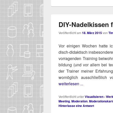
DIY-Nadelkissen 
Veröffentlicht am
18. März 2015
von
Ti
Vor eini­gen Wochen hat­te ic
disch-didak­tisch ins­be­son­de­re
vor­ra­gen­den Trai­ning bei­wo
bil­dung (und vor allem bei tech
der Trai­ner mei­ner Erfah­run
womög­lich aus­schließ­lich vor­
weiterlesen ...
Veröffentlicht unter
Visualisieren - We
Meeting
,
Moderation
,
Moderationskar
Hinterlasse eine Antwort