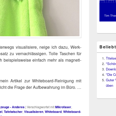
Belieb
er­wegs visua­li­sie­re, nei­ge ich dazu, Werk­
­satz zu ver­nach­läs­si­gen. Tol­le Taschen für
Titelse
ich bei­spiels­wei­se ein­fach mehr als magne­ti­
"Schön
Downl
"Die C
Guter 
ein Arti­kel zur White­board-Rei­ni­gung mit
üben
 nicht die Fra­ge der Auf­be­wah­rung im Büro. …
rkzeuge - Anderes
|
Verschlagwortet mit
Mikrofaser
,
el
,
Tafelwischer
,
Visualisieren
,
Whiteboard
,
Whiteboard-