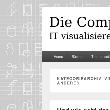
Die Computer
IT visualisieren – ganz spontan
Primäres
Home
Bücher
Themenseit
Menü
KATEGORIEARCHIV:
VI
ANDERES