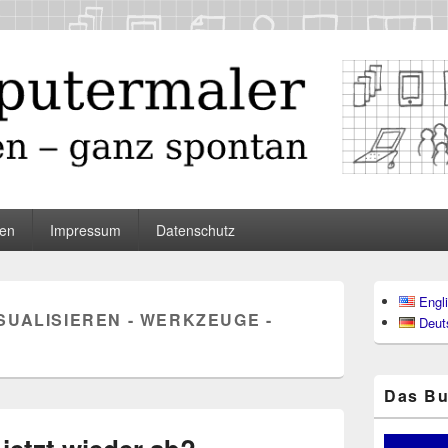
maler
en
Impressum
Datenschutz
Primärer
Engl
Seitenleisten
SUALISIEREN - WERKZEUGE -
Deut
Widgetberei
Das Bu