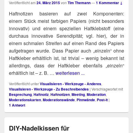
Veröffentlicht am
24. März 2015
von
Tim Themann
—
1 Kommentar ↓
Haft­no­ti­zen basie­ren auf zwei Kom­po­nen­ten:
einem Stück meist far­bi­gen Papiers (nicht beson­ders
inno­va­tiv) und einem spe­zi­el­len Haft­kleb­stoff (eine
durch­aus inno­va­ti­ve Seren­di­pi­tät; vgl. hier), der in
einem schma­len Strei­fen auf einen Rand des Papiers
auf­ge­tra­gen wur­de. Dass Papier auch „ein­zeln“ ohne
Haft­kle­ber erhält­lich ist, ist tri­vi­al – wenig bekannt ist
aller­dings, dass der Haft­kle­ber eben­falls „ein­zeln“
erhält­lich ist – z. B. …
weiterlesen ...
Veröffentlicht unter
Visualisieren - Werkzeuge - Anderes
,
Visualisieren - Werkzeuge - Zu Beschreibendes
|
Verschlagwortet mit
Besprechung
,
Haftnotiz
,
Haftnotizen
,
Meeting
,
Moderation
,
Moderationskarten
,
Moderationswände
,
Pinnwände
,
Post-it
|
1
Antwort
DIY-Nadelkissen für