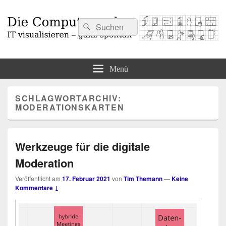
Suchen
Suchen
nach:
Die Computermaler
IT visualisieren – ganz spontan
Menü
SCHLAGWORTARCHIV:
MODERATIONSKARTEN
Werkzeuge für die digitale
Moderation
Veröffentlicht am
17. Februar 2021
von
Tim Themann
—
Keine
Kommentare ↓