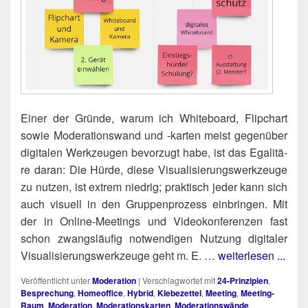
Einer der Grün­de, war­um ich White­board, Flip­chart
sowie Mode­ra­ti­ons­wand und ‑kar­ten meist gegen­über
digi­ta­len Werk­zeu­gen bevor­zugt habe, ist das Ega­li­tä­
re dar­an: Die Hür­de, die­se Visua­li­sie­rungs­werk­zeu­ge
zu nut­zen, ist extrem nied­rig; prak­tisch jeder kann sich
auch visu­ell in den Grup­pen­pro­zess ein­brin­gen. Mit
der in Online-Mee­tings und Video­kon­fe­ren­zen fast
schon zwangs­läu­fig not­wen­di­gen Nut­zung digi­ta­ler
Visua­li­sie­rungs­werk­zeu­ge geht m. E. …
weiterlesen ...
Veröffentlicht unter
Moderation
|
Verschlagwortet mit
24-Prinzipien
,
Besprechung
,
Homeoffice
,
Hybrid
,
Klebezettel
,
Meeting
,
Meeting-
Raum
,
Moderation
,
Moderationskarten
,
Moderationswände
,