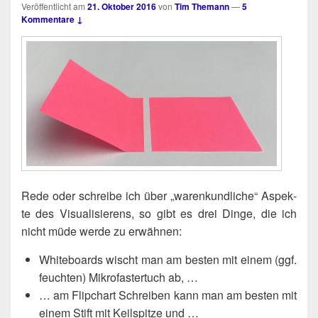
Veröffentlicht am
21. Oktober 2016
von
Tim Themann
—
5
Kommentare ↓
Rede oder schrei­be ich über „waren­kund­li­che“ Aspek­
te des Visua­li­sie­rens, so gibt es drei Din­ge, die ich
nicht müde wer­de zu erwähnen:
White­boards wischt man am bes­ten mit einem (ggf.
feuch­ten) Mikro­fas­ter­tuch ab, …
… am Flip­chart Schrei­ben kann man am bes­ten mit
einem Stift mit Keil­spit­ze und …