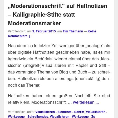
„Moderationsschrift“ auf Haftnotizen
– Kalligraphie-Stifte statt
Moderationsmarker
Veröffentlicht am
9. Februar 2015
von
Tim Themann
—
Keine
Kommentare ↓
Nach­dem ich in letz­ter Zeit weni­ger über „ana­lo­ge“ als
über digi­ta­le Haft­no­ti­zen geschrie­ben habe, ist es mir
irgend­wie ein Bedürf­nis, wie­der ein­mal über das „klas­
si­sche“ (Stegreif‑)​Visualisieren mit Papier und Stift –
das vor­ran­gi­ge The­ma von Blog und Buch – zu schrei­
ben. Haft­no­ti­zen blei­ben aller­dings (eher zufäl­lig) den­
noch das Thema:
Haft­no­ti­zen haben einen gro­ßen Nach­teil: Sie sind
rela­tiv klein. Mode­ra­ti­ons­schrift, …
weiterlesen ...
Veröffentlicht unter
Visualisieren - Elemente - Schrift
,
Visualisieren -
Werkzeuge - Schreibendes
,
Visualisieren - Werkzeuge - Zu