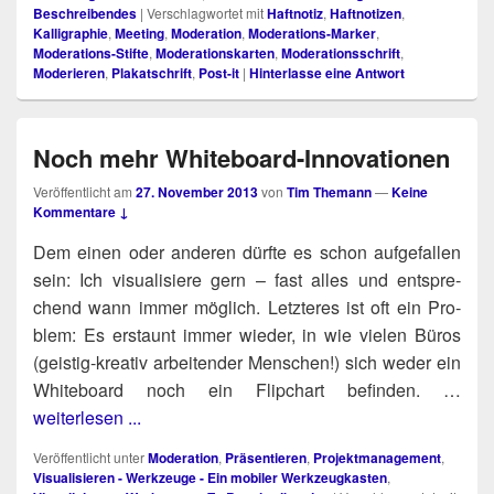
Beschreibendes
|
Verschlagwortet mit
Haftnotiz
,
Haftnotizen
,
Kalligraphie
,
Meeting
,
Moderation
,
Moderations-Marker
,
Moderations-Stifte
,
Moderationskarten
,
Moderationsschrift
,
Moderieren
,
Plakatschrift
,
Post-it
|
Hinterlasse eine Antwort
Noch mehr Whiteboard-Innovationen
Veröffentlicht am
27. November 2013
von
Tim Themann
—
Keine
Kommentare ↓
Dem einen oder ande­ren dürf­te es schon auf­ge­fal­len
sein: Ich visua­li­sie­re gern – fast alles und ent­spre­
chend wann immer mög­lich. Letz­te­res ist oft ein Pro­
blem: Es erstaunt immer wie­der, in wie vie­len Büros
(geis­tig-krea­tiv arbei­ten­der Men­schen!) sich weder ein
White­board noch ein Flip­chart befin­den. …
weiterlesen ...
Veröffentlicht unter
Moderation
,
Präsentieren
,
Projektmanagement
,
Visualisieren - Werkzeuge - Ein mobiler Werkzeugkasten
,