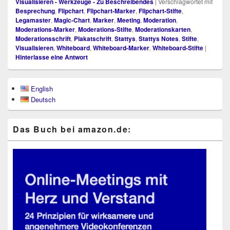
Visualisieren - Werkzeuge - Zu Beschreibendes
|
Verschlagwortet mit
Besprechung
,
Flipchart
,
Flipchart-Marker
,
Flipchart-Stifte
,
Legamaster
,
Magic-Chart
,
Marker
,
Meeting
,
Moderation
,
Moderations-Marker
,
Moderations-Stifte
,
Moderationskarten
,
Moderationsschrift
,
Plakatschrift
,
Stattys
,
Stattys Notes
,
Stifte
,
Visualisieren
,
Whiteboard
,
Whiteboard-Marker
,
Whiteboard-Stifte
|
Hinterlasse eine Antwort
Primärer
English
Seitenleisten-
Deutsch
Widgetbereich
Das Buch bei ama​zon​.de: