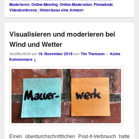
Moderieren
,
Online-Meeting
,
Online-Moderation
,
Pinnwände
,
Videokonferenz
|
Hinterlasse eine Antwort
Visualisieren und moderieren bei
Wind und Wetter
Veröffentlicht am
16. November 2019
von
Tim Themann
—
Keine
Kommentare ↓
Einen über­durch­schnitt­li­chen Post-It-Ver­brauch hat­te