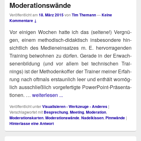
Moderationswände
Veröffentlicht am
18. März 2015
von
Tim Themann
—
Keine
Kommentare ↓
Vor eini­gen Wochen hat­te ich das (sel­te­ne!) Ver­gnü­
gen, einem metho­disch-didak­tisch ins­be­son­de­re hin­
sicht­lich des Medi­en­ein­sat­zes m. E. her­vor­ra­gen­den
Trai­ning bei­woh­nen zu dür­fen. Gera­de in der Erwach­
se­nen­bil­dung (und vor allem bei tech­ni­schen Trai­
nings) ist der Metho­den­kof­fer der Trai­ner mei­ner Erfah­
rung nach oft­mals erstaun­lich leer und ent­hält womög­
lich aus­schließ­lich vor­ge­fer­tig­te Power­Point-Prä­sen­ta­
tio­nen. …
weiterlesen ...
Veröffentlicht unter
Visualisieren - Werkzeuge - Anderes
|
Verschlagwortet mit
Besprechung
,
Meeting
,
Moderation
,
Moderationskarten
,
Moderationswände
,
Nadelkissen
,
Pinnwände
|
Hinterlasse eine Antwort