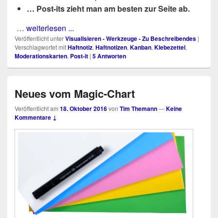
… Post-its
zieht man am bes­ten zur Sei­te ab.
…
weiterlesen ...
Veröffentlicht unter
Visualisieren - Werkzeuge - Zu Beschreibendes
|
Verschlagwortet mit
Haftnotiz
,
Haftnotizen
,
Kanban
,
Klebezettel
,
Moderationskarten
,
Post-it
|
5
Antworten
Neues vom Magic-Chart
Veröffentlicht am
18. Oktober 2016
von
Tim Themann
—
Keine
Kommentare ↓