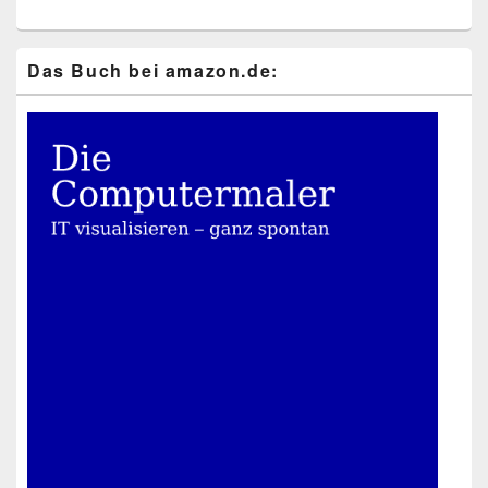
Das Buch bei ama​zon​.de: