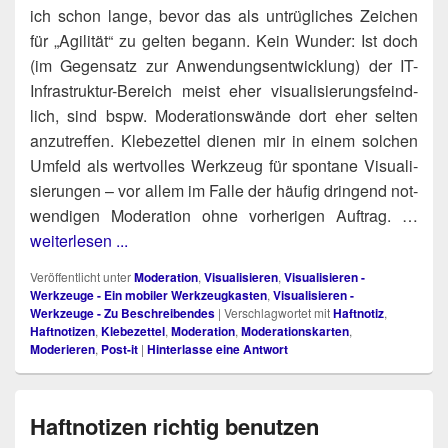
ich schon lan­ge, bevor das als untrüg­li­ches Zei­chen
für „Agi­li­tät“ zu gel­ten begann. Kein Wun­der: Ist doch
(im Gegen­satz zur Anwen­dungs­ent­wick­lung) der IT-
Infra­struk­tur-Bereich meist eher visua­li­sie­rungs­feind­
lich, sind bspw. Mode­ra­ti­ons­wän­de dort eher sel­ten
anzu­tref­fen. Kle­be­zet­tel die­nen mir in einem sol­chen
Umfeld als wert­vol­les Werk­zeug für spon­ta­ne Visua­li­
sie­run­gen – vor allem im Fal­le der häu­fig drin­gend not­
wen­di­gen Mode­ra­ti­on ohne vor­he­ri­gen Auftrag. …
weiterlesen ...
Veröffentlicht unter
Moderation
,
Visualisieren
,
Visualisieren -
Werkzeuge - Ein mobiler Werkzeugkasten
,
Visualisieren -
Werkzeuge - Zu Beschreibendes
|
Verschlagwortet mit
Haftnotiz
,
Haftnotizen
,
Klebezettel
,
Moderation
,
Moderationskarten
,
Moderieren
,
Post-it
|
Hinterlasse eine Antwort
Haftnotizen richtig benutzen