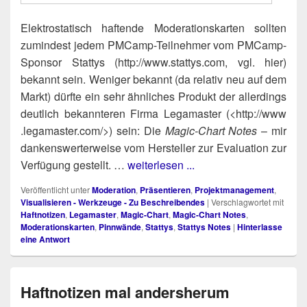
Elek­tro­sta­tisch haf­ten­de Mode­ra­ti­ons­kar­ten soll­ten
zumin­dest jedem PMCamp-Teil­neh­mer vom PMCamp-
Spon­sor Stat­tys (http://​www​.stat​tys​.com, vgl. hier)
bekannt sein. Weni­ger bekannt (da rela­tiv neu auf dem
Markt) dürf­te ein sehr ähn­li­ches Pro­dukt der aller­dings
deut­lich bekann­te­ren Fir­ma Legamas­ter (<http://​www​
.legamas​ter​.com/>) sein: Die
Magic-Chart Notes
– mir
dan­kens­wer­ter­wei­se vom Her­stel­ler zur Eva­lua­ti­on zur
Ver­fü­gung gestellt. …
weiterlesen ...
Veröffentlicht unter
Moderation
,
Präsentieren
,
Projektmanagement
,
Visualisieren - Werkzeuge - Zu Beschreibendes
|
Verschlagwortet mit
Haftnotizen
,
Legamaster
,
Magic-Chart
,
Magic-Chart Notes
,
Moderationskarten
,
Pinnwände
,
Stattys
,
Stattys Notes
|
Hinterlasse
eine Antwort
Haftnotizen mal andersherum