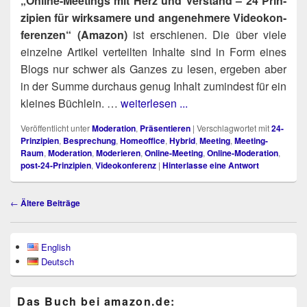
„Online-Mee­tings mit Herz und Ver­stand – 24 Prin­
zi­pi­en für wirk­sa­me­re und ange­neh­me­re Video­kon­
fe­ren­zen“ (Ama­zon)
ist erschie­nen. Die über vie­le
ein­zel­ne Arti­kel ver­teil­ten Inhal­te sind in Form eines
Blogs nur schwer als Gan­zes zu lesen, erge­ben aber
in der Sum­me durch­aus genug Inhalt zumin­dest für ein
klei­nes Büch­lein. …
weiterlesen ...
Veröffentlicht unter
Moderation
,
Präsentieren
|
Verschlagwortet mit
24-
Prinzipien
,
Besprechung
,
Homeoffice
,
Hybrid
,
Meeting
,
Meeting-
Raum
,
Moderation
,
Moderieren
,
Online-Meeting
,
Online-Moderation
,
post-24-Prinzipien
,
Videokonferenz
|
Hinterlasse eine Antwort
Beitragsnavigation
←
Ältere Beiträge
Primärer
English
Seitenleisten-
Deutsch
Widgetbereich
Das Buch bei ama​zon​.de: