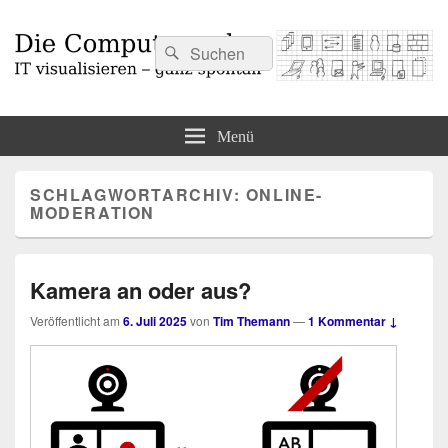
Suchen
Suchen
nach:
Die Computermaler
IT visualisieren – ganz spontan
Menü
SCHLAGWORTARCHIV:
ONLINE-
MODERATION
Kamera an oder aus?
Veröffentlicht am
6. Juli 2025
von
Tim Themann
—
1 Kommentar ↓