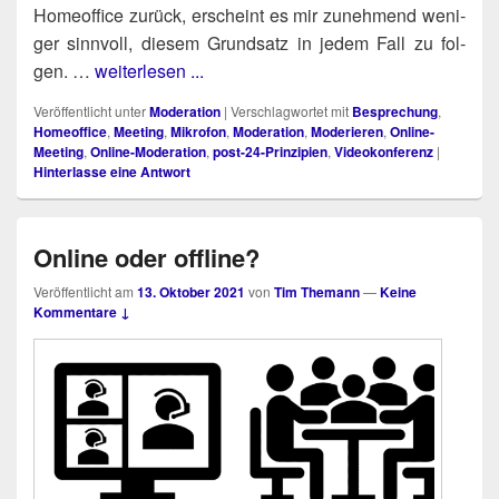
Home­of­fice zurück, erscheint es mir zuneh­mend weni­
ger sinn­voll, die­sem Grund­satz in jedem Fall zu fol­
gen. …
weiterlesen ...
Veröffentlicht unter
Moderation
|
Verschlagwortet mit
Besprechung
,
Homeoffice
,
Meeting
,
Mikrofon
,
Moderation
,
Moderieren
,
Online-
Meeting
,
Online-Moderation
,
post-24-Prinzipien
,
Videokonferenz
|
Hinterlasse eine Antwort
Online oder offline?
Veröffentlicht am
13. Oktober 2021
von
Tim Themann
—
Keine
Kommentare ↓