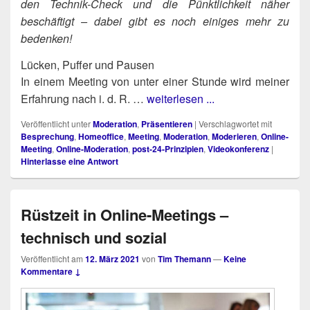
den Tech­nik-Check und die Pünkt­lich­keit näher
beschäf­tigt – dabei gibt es noch eini­ges mehr zu
bedenken!
Lücken, Puffer und Pausen
In einem Mee­ting von unter einer Stun­de wird mei­ner
Erfah­rung nach i. d. R. …
weiterlesen ...
Veröffentlicht unter
Moderation
,
Präsentieren
|
Verschlagwortet mit
Besprechung
,
Homeoffice
,
Meeting
,
Moderation
,
Moderieren
,
Online-
Meeting
,
Online-Moderation
,
post-24-Prinzipien
,
Videokonferenz
|
Hinterlasse eine Antwort
Rüstzeit in Online-Meetings –
technisch und sozial
Veröffentlicht am
12. März 2021
von
Tim Themann
—
Keine
Kommentare ↓