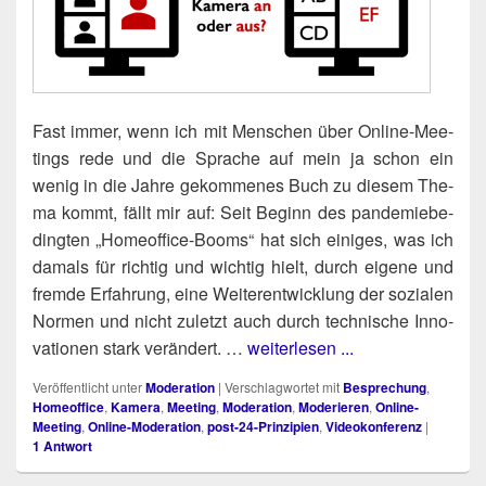
Fast immer, wenn ich mit Men­schen über Online-Mee­
tings rede und die Spra­che auf mein ja schon ein
wenig in die Jah­re gekom­me­nes Buch zu die­sem The­
ma kommt, fällt mir auf: Seit Beginn des pan­de­mie­be­
ding­ten „Home­of­fice-Booms“ hat sich eini­ges, was ich
damals für rich­tig und wich­tig hielt, durch eige­ne und
frem­de Erfah­rung, eine Wei­ter­ent­wick­lung der sozia­len
Nor­men und nicht zuletzt auch durch tech­ni­sche Inno­
va­tio­nen stark ver­än­dert. …
weiterlesen ...
Veröffentlicht unter
Moderation
|
Verschlagwortet mit
Besprechung
,
Homeoffice
,
Kamera
,
Meeting
,
Moderation
,
Moderieren
,
Online-
Meeting
,
Online-Moderation
,
post-24-Prinzipien
,
Videokonferenz
|
1
Antwort