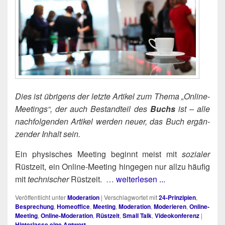
Dies ist übri­gens der letz­te Arti­kel zum The­ma „Online-
Mee­tings“, der auch Bestand­teil des
Buchs
ist – alle
nach­fol­gen­den Arti­kel wer­den neu­er, das Buch ergän­
zen­der Inhalt sein.
Ein phy­si­sches Mee­ting beginnt meist mit
sozia­ler
Rüst­zeit, ein Online-Mee­ting hin­ge­gen nur all­zu häu­fig
mit
tech­ni­scher
Rüst­zeit. …
weiterlesen ...
Veröffentlicht unter
Moderation
|
Verschlagwortet mit
24-Prinzipien
,
Besprechung
,
Homeoffice
,
Meeting
,
Moderation
,
Moderieren
,
Online-
Meeting
,
Online-Moderation
,
Rüstzeit
,
Small Talk
,
Videokonferenz
|
Hinterlasse eine Antwort