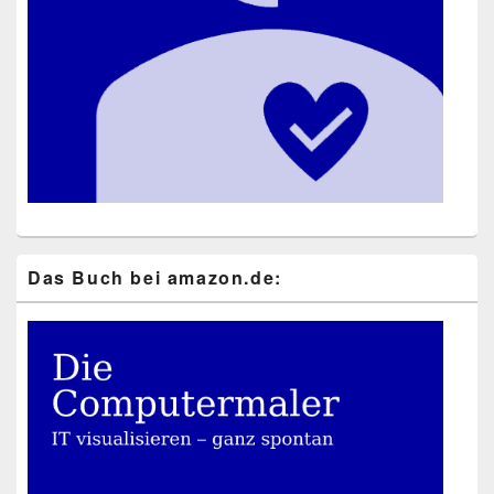
Das Buch bei ama​zon​.de: