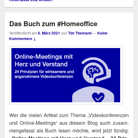
Das Buch zum #Homeoffice
Veröffentlicht am
6. März 2021
von
Tim Themann
—
Keine
Kommentare ↓
Wer die vie­len Arti­kel zum The­ma „Video­kon­fe­ren­zen
und Online-Mee­tings“ aus die­sem Blog auch zusam­
men­ge­fasst als Buch lesen möch­te, wird jetzt fün­dig: