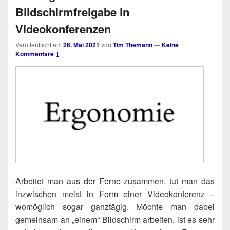
Bildschirmfreigabe in
Videokonferenzen
Veröffentlicht am
26. Mai 2021
von
Tim Themann
—
Keine
Kommentare ↓
Arbei­tet man aus der Fer­ne zusam­men, tut man das
inzwi­schen meist in Form einer Video­kon­fe­renz –
womög­lich sogar ganz­tä­gig. Möch­te man dabei
gemein­sam an „einem“ Bild­schirm arbei­ten, ist es sehr