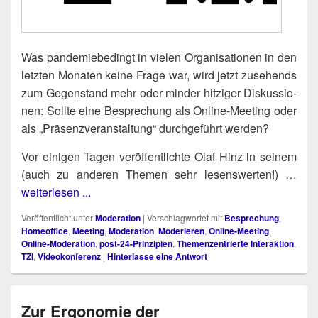
Was pan­de­mie­be­dingt in vie­len Orga­ni­sa­tio­nen in den
letz­ten Mona­ten kei­ne Fra­ge war, wird jetzt zuse­hends
zum Gegen­stand mehr oder min­der hit­zi­ger Dis­kus­sio­
nen: Soll­te eine Bespre­chung als Online-Mee­ting oder
als „Prä­senz­ver­an­stal­tung“ durch­ge­führt werden?
Vor eini­gen Tagen ver­öf­fent­lich­te Olaf Hinz in sei­nem
(auch zu ande­ren The­men sehr lesens­wer­ten!) …
weiterlesen ...
Veröffentlicht unter
Moderation
|
Verschlagwortet mit
Besprechung
,
Homeoffice
,
Meeting
,
Moderation
,
Moderieren
,
Online-Meeting
,
Online-Moderation
,
post-24-Prinzipien
,
Themenzentrierte Interaktion
,
TZI
,
Videokonferenz
|
Hinterlasse eine Antwort
Zur Ergonomie der