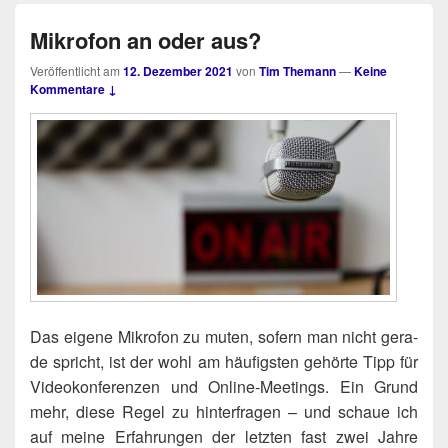
Mikrofon an oder aus?
Veröffentlicht am
12. Dezember 2021
von
Tim Themann
—
Keine
Kommentare ↓
Das eige­ne Mikro­fon zu muten, sofern man nicht gera­
de spricht, ist der wohl am häu­figs­ten gehör­te Tipp für
Video­kon­fe­ren­zen und Online-Mee­tings. Ein Grund
mehr, die­se Regel zu hin­ter­fra­gen – und schaue ich
auf mei­ne Erfah­run­gen der letz­ten fast zwei Jah­re