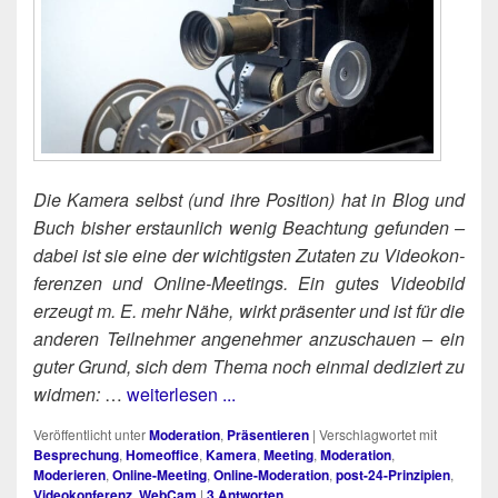
Die Kame­ra selbst (und ihre Posi­ti­on) hat in Blog und
Buch bis­her erstaun­lich wenig Beach­tung gefun­den –
dabei ist sie eine der wich­tigs­ten Zuta­ten zu Video­kon­
fe­ren­zen und Online-Mee­tings. Ein gutes Video­bild
erzeugt m. E. mehr Nähe, wirkt prä­sen­ter und ist für die
ande­ren Teil­neh­mer ange­neh­mer anzu­schau­en – ein
guter Grund, sich dem The­ma noch ein­mal dedi­ziert zu
widmen:
…
weiterlesen ...
Veröffentlicht unter
Moderation
,
Präsentieren
|
Verschlagwortet mit
Besprechung
,
Homeoffice
,
Kamera
,
Meeting
,
Moderation
,
Moderieren
,
Online-Meeting
,
Online-Moderation
,
post-24-Prinzipien
,
Videokonferenz
,
WebCam
|
3
Antworten