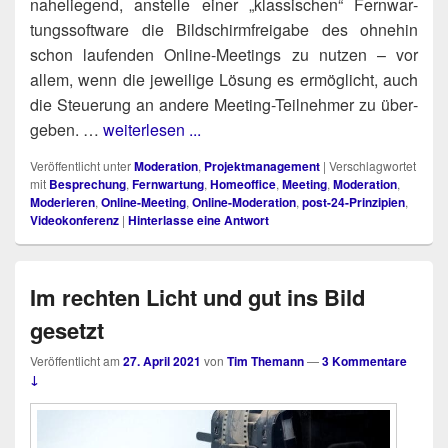
nahe­lie­gend, anstel­le einer „klas­si­schen“ Fern­war­
tungs­soft­ware die Bild­schirm­frei­ga­be des ohne­hin
schon lau­fen­den Online-Mee­tings zu nut­zen – vor
allem, wenn die jewei­li­ge Lösung es ermög­licht, auch
die Steue­rung an ande­re Mee­ting-Teil­neh­mer zu über­
ge­ben. …
weiterlesen ...
Veröffentlicht unter
Moderation
,
Projektmanagement
|
Verschlagwortet
mit
Besprechung
,
Fernwartung
,
Homeoffice
,
Meeting
,
Moderation
,
Moderieren
,
Online-Meeting
,
Online-Moderation
,
post-24-Prinzipien
,
Videokonferenz
|
Hinterlasse eine Antwort
Im rechten Licht und gut ins Bild
gesetzt
Veröffentlicht am
27. April 2021
von
Tim Themann
—
3 Kommentare
↓