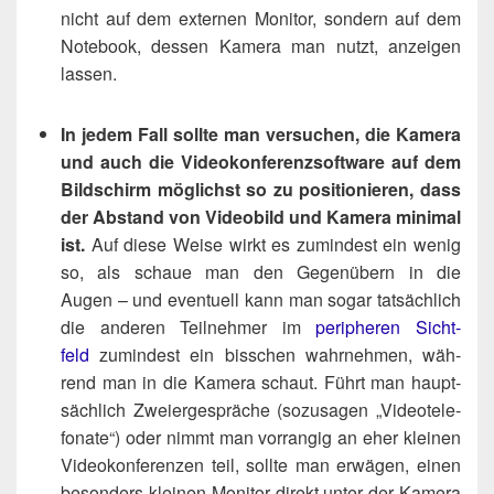
nicht auf dem exter­nen Moni­tor, son­dern auf dem
Note­book, des­sen Kame­ra man nutzt, anzei­gen
lassen.
In jedem Fall soll­te man ver­su­chen, die Kame­ra
und auch die Video­kon­fe­renz­soft­ware auf dem
Bild­schirm mög­lichst so zu posi­tio­nie­ren, dass
der Abstand von Video­bild und Kame­ra mini­mal
ist.
Auf die­se Wei­se wirkt es zumin­dest ein wenig
so, als schaue man den Gegen­übern in die
Augen – und even­tu­ell kann man sogar tat­säch­lich
die ande­ren Teil­neh­mer im
peri­phe­ren Sicht­
feld
zumin­dest ein biss­chen wahr­neh­men, wäh­
rend man in die Kame­ra schaut. Führt man haupt­
säch­lich Zwei­er­ge­sprä­che (sozu­sa­gen „Video­te­le­
fo­na­te“) oder nimmt man vor­ran­gig an eher klei­nen
Video­kon­fe­ren­zen teil, soll­te man erwä­gen, einen
beson­ders klei­nen Moni­tor direkt unter der Kame­ra