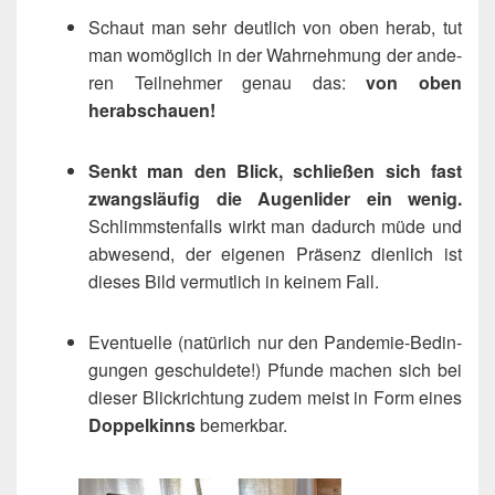
Schaut man sehr deut­lich von oben her­ab, tut
man womög­lich in der Wahr­neh­mung der ande­
ren Teil­neh­mer genau das:
von oben
herabschauen!
Senkt man den Blick, schlie­ßen sich fast
zwangs­läu­fig die Augen­li­der ein wenig.
Schlimms­ten­falls wirkt man dadurch müde und
abwe­send, der eige­nen Prä­senz dien­lich ist
die­ses Bild ver­mut­lich in kei­nem Fall.
Even­tu­el­le (natür­lich nur den Pan­de­mie-Bedin­
gun­gen geschul­de­te!) Pfun­de machen sich bei
die­ser Blick­rich­tung zudem meist in Form eines
Dop­pel­kinns
bemerkbar.