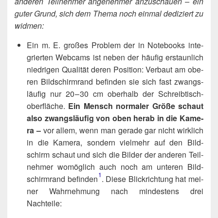
ande­ren Teil­neh­mer ange­neh­mer anzu­schau­en – ein
guter Grund, sich dem The­ma noch ein­mal dedi­ziert zu
widmen:
Ein m. E. gro­ßes Pro­blem der in Note­books inte­
grier­ten Web­cams ist neben der häu­fig erstaun­lich
nied­ri­gen Qua­li­tät deren Posi­ti­on: Ver­baut am obe­
ren Bild­schirm­rand befin­den sie sich fast zwangs­
läu­fig nur 20 – 30 cm ober­halb der Schreib­tisch­
ober­flä­che.
Ein Mensch nor­ma­ler Grö­ße schaut
also zwangs­läu­fig von oben her­ab in die Kame­
ra –
vor allem, wenn man gera­de gar nicht wirk­lich
in die Kame­ra, son­dern viel­mehr auf den Bild­
schirm schaut und sich die Bil­der der ande­ren Teil­
neh­mer womög­lich auch noch am unte­ren Bild­
1
schirm­rand befinden​
. Die­se Blick­rich­tung hat mei­
ner Wahr­neh­mung nach min­des­tens drei
Nachteile: