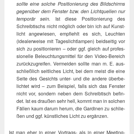
soll­te eine sol­che Posi­tio­nie­rung des Bild­schirms
gegen­über dem Fens­ter bzw. den Licht­quel­len nur
tem­po­rär sein.
Ist die­se Posi­tio­nie­rung des
Schreib­tischs nicht mög­lich oder bin ich auf Kunst­
licht ange­wie­sen, emp­fiehlt es sich, Leuch­ten
(idea­ler­wei­se mit Tages­licht­lam­pen) beid­sei­tig vor
sich zu posi­tio­nie­ren – oder ggf. gleich auf pro­fes­
sio­nel­le Beleuch­tungs­mit­tel für den Video-Bereich
zurück­zu­grei­fen. Ver­mei­den soll­te man m. E. aus­
schließ­lich seit­li­ches Licht, bei dem meist die eine
Sei­te des Gesichts unter- und die ande­re über­be­
lich­tet wird – zum Bei­spiel, falls sich das Fens­ter
nicht vor, son­dern neben dem Schreib­tisch befin­
det. Ist es drau­ßen sehr hell, kommt man in sol­chen
Fäl­len kaum dar­um her­um, die Gar­di­nen zu schlie­
ßen und ggf. künst­li­ches Licht zu ergänzen.
Ist man eher in einer Vor­trags- als in einer Mee­ting-