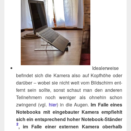
Idea­ler­wei­se
befin­det sich die Kame­ra also auf Kopf­hö­he oder
dar­über – wobei sie nicht weit vom Bild­schirm ent­
fernt sein soll­te, sonst schaut man den ande­ren
Teil­neh­mern noch weni­ger als ohne­hin schon
zwin­gend (vgl.
hier
) in die Augen.
Im Fal­le eines
Note­books mit ein­ge­bau­ter Kame­ra emp­fiehlt
sich ein ent­spre­chend hoher Note­book-Stän­der​
2
, im Fal­le einer exter­nen Kame­ra ober­halb