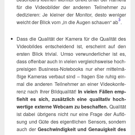
für die Video­bil­der der ande­ren Teil­neh­mer zu
dedi­zie­ren: Je klei­ner der Moni­tor, des­to weni­ger
3
weicht der Blick vom „in die Augen schau­en“ ab​
.
Dass die Qua­li­tät der Kame­ra für die Qua­li­tät des
Video­bil­des ent­schei­dend ist, erscheint auf den
ers­ten Blick tri­vi­al. Umso ver­wun­der­li­cher ist es,
dass offen­bar auch in vie­len ver­gleichs­wei­se hoch­
prei­si­gen Busi­ness-Note­books nur eher mit­tel­mä­
ßi­ge Kame­ras ver­baut sind – fra­gen Sie ruhig ein­
mal die ande­ren Teil­neh­mer an einer Video­kon­fe­
renz nach Ihrer Bild­qua­li­tät!
In vie­len Fäl­len emp­
fiehlt es sich, zusätz­lich eine qua­li­ta­tiv hoch­
wer­ti­ge exter­ne Web­cam zu beschaf­fen.
Qua­li­tät
ist dabei übri­gens nicht nur eine Fra­ge der Auf­lö­
sung und Güte des eigent­li­chen Sen­sors, son­dern
auch der
Geschwin­dig­keit und Genau­ig­keit des