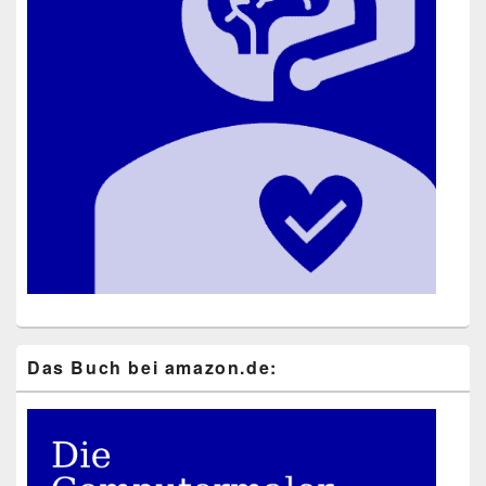
Das Buch bei ama​zon​.de: