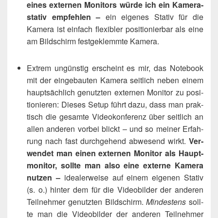
eines exter­nen Moni­tors wür­de ich ein Kame­ra­
sta­tiv emp­feh­len –
ein eige­nes Sta­tiv für die
Kame­ra ist ein­fach fle­xi­bler posi­tio­nier­bar als eine
am Bild­schirm fest­ge­klemm­te Kamera.
Extrem ungüns­tig erscheint es mir, das Note­book
mit der ein­ge­bau­ten Kame­ra seit­lich neben einem
haupt­säch­lich genutz­ten exter­nen Moni­tor zu posi­
tio­nie­ren: Die­ses Set­up führt dazu, dass man prak­
tisch die gesam­te Video­kon­fe­renz über seit­lich an
allen ande­ren vor­bei blickt – und so mei­ner Erfah­
rung nach fast durch­ge­hend abwe­send wirkt.
Ver­
wen­det man einen exter­nen Moni­tor als Haupt­
mo­ni­tor, soll­te man also eine exter­ne Kame­ra
nut­zen –
idea­ler­wei­se auf einem eige­nen Sta­tiv
(s. o.) hin­ter dem für die Video­bil­der der ande­ren
Teil­neh­mer genutz­ten Bild­schirm.
Min­des­tens
soll­
te man die Video­bil­der der ande­ren Teil­neh­mer