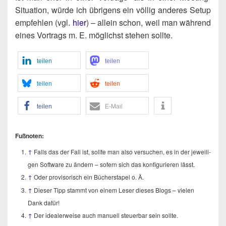
Situa­ti­on, wür­de ich übri­gens ein völ­lig ande­res Set­up
emp­feh­len (vgl.
hier
) – allein schon, weil man wäh­rend
eines Vor­trags m. E. mög­lichst ste­hen sollte.
tei­len
tei­len
tei­len
tei­len
tei­len
E‑Mail
Fuß­no­ten:
↑
Falls das der Fall ist, soll­te man also ver­su­chen, es in der jewei­li­
gen Soft­ware zu ändern – sofern sich das kon­fi­gu­rie­ren lässt.
↑
Oder pro­vi­so­risch ein Bücher­sta­pel o. Ä.
↑
Die­ser Tipp stammt von einem Leser die­ses Blogs – vie­len
Dank dafür!
↑
Der idea­ler­wei­se auch manu­ell steu­er­bar sein sollte.