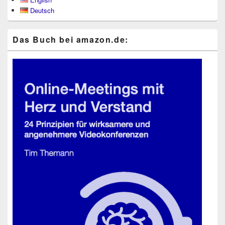
Seitenleisten-
Deutsch
Widgetbereich
Das Buch bei ama​zon​.de: