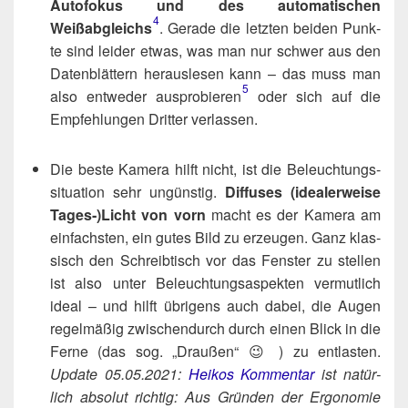
Auto­fo­kus und des auto­ma­ti­schen
4
Weißabgleichs
. Gera­de die letz­ten bei­den Punk­
te sind lei­der etwas, was man nur schwer aus den
Daten­blät­tern her­aus­le­sen kann – das muss man
5
also ent­we­der ausprobieren​
oder sich auf die
Emp­feh­lun­gen Drit­ter verlassen.
Die bes­te Kame­ra hilft nicht, ist die Beleuch­tungs­
si­tua­ti­on sehr ungüns­tig.
Dif­fu­ses (idea­ler­wei­se
Tages‑)​Licht von vorn
macht es der Kame­ra am
ein­fachs­ten, ein gutes Bild zu erzeu­gen. Ganz klas­
sisch den Schreib­tisch vor das Fens­ter zu stel­len
ist also unter Beleuch­tungs­aspek­ten ver­mut­lich
ide­al – und hilft übri­gens auch dabei, die Augen
regel­mä­ßig zwi­schen­durch durch einen Blick in die
Fer­ne (das sog. „Drau­ßen“ 😉 ) zu ent­las­ten.
Update 05.05.2021:
Hei­kos Kom­men­tar
ist natür­
lich abso­lut rich­tig: Aus Grün­den der Ergo­no­mie