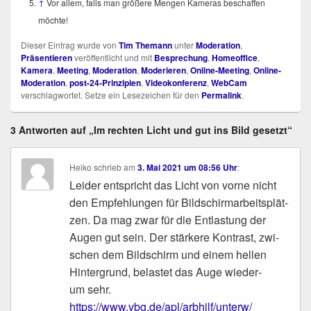
↑
Vor allem, falls man grö­ße­re Men­gen Kame­ras beschaf­fen
möchte!
Dieser Eintrag wurde von
Tim Themann
unter
Moderation
,
Präsentieren
veröffentlicht und mit
Besprechung
,
Homeoffice
,
Kamera
,
Meeting
,
Moderation
,
Moderieren
,
Online-Meeting
,
Online-
Moderation
,
post-24-Prinzipien
,
Videokonferenz
,
WebCam
verschlagwortet. Setze ein Lesezeichen für den
Permalink
.
3 Antworten auf „Im rechten Licht und gut ins Bild gesetzt“
Heiko
schrieb
am
3. Mai 2021 um 08:56 Uhr
:
Lei­der ent­spricht das Licht von vor­ne nicht
den Emp­feh­lun­gen für Bild­schirm­ar­beits­plät­
zen. Da mag zwar für die Ent­las­tung der
Augen gut sein. Der stär­ke­re Kon­trast, zwi­
schen dem Bild­schirm und einem hel­len
Hin­ter­grund, belas­tet das Auge wie­der­
um sehr.
https://​www​.vbg​.de/​a​p​l​/​a​r​b​h​i​l​f​/​u​n​t​e​r​w​/​