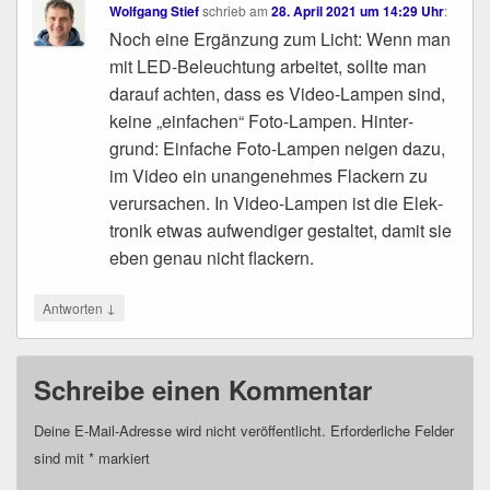
Wolfgang Stief
schrieb
am
28. April 2021 um 14:29 Uhr
:
Noch eine Ergän­zung zum Licht: Wenn man
mit LED-Beleuch­tung arbei­tet, soll­te man
dar­auf ach­ten, dass es Video-Lam­pen sind,
kei­ne „ein­fa­chen“ Foto-Lam­pen. Hin­ter­
grund: Ein­fa­che Foto-Lam­pen nei­gen dazu,
im Video ein unan­ge­neh­mes Fla­ckern zu
ver­ur­sa­chen. In Video-Lam­pen ist die Elek­
tro­nik etwas auf­wen­di­ger gestal­tet, damit sie
eben genau nicht flackern.
↓
Antworten
Schreibe einen Kommentar
Deine E-Mail-Adresse wird nicht veröffentlicht.
Erforderliche Felder
sind mit
*
markiert