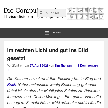
Suchen
Suchen
nach:
Die Computermaler
IT visualisieren – ganz spontan
Menü
Im rechten Licht und gut ins Bild
gesetzt
Veröffentlicht am
27. April 2021
von
Tim Themann
—
3 Kommentare
↓
Die Kame­ra selbst (und ihre Posi­ti­on) hat in Blog und
Buch
bis­her erstaun­lich wenig Beach­tung gefun­den –
dabei ist sie eine der wich­tigs­ten Zuta­ten zu Video­kon­
fe­ren­zen und Online-Mee­tings. Ein gutes Video­bild
erzeugt m. E. mehr Nähe, wirkt prä­sen­ter und ist für die