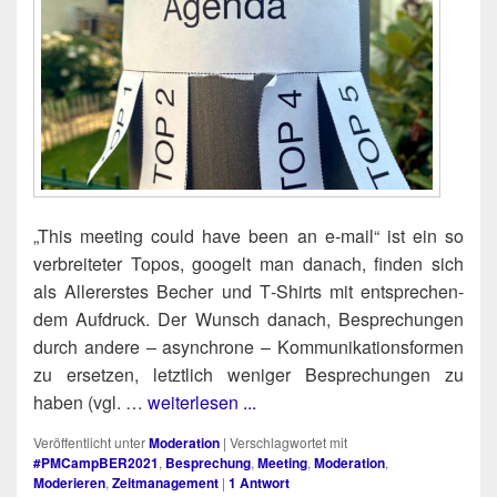
„This mee­ting could have been an e‑mail“ ist ein so
ver­brei­te­ter Topos, goo­gelt man danach, fin­den sich
als Aller­ers­tes Becher und T‑Shirts mit ent­spre­chen­
dem Auf­druck. Der Wunsch danach, Bespre­chun­gen
durch ande­re – asyn­chro­ne – Kom­mu­ni­ka­ti­ons­for­men
zu erset­zen, letzt­lich weni­ger Bespre­chun­gen zu
haben (vgl. …
weiterlesen ...
Veröffentlicht unter
Moderation
|
Verschlagwortet mit
#PMCampBER2021
,
Besprechung
,
Meeting
,
Moderation
,
Moderieren
,
Zeitmanagement
|
1
Antwort