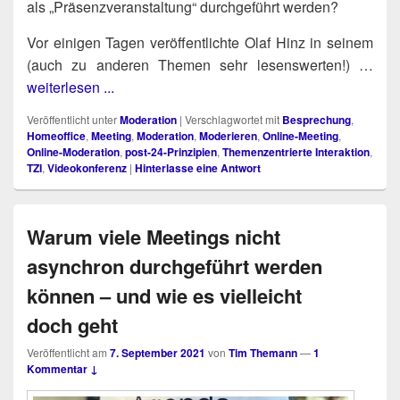
als „Prä­senz­ver­an­stal­tung“ durch­ge­führt werden?
Vor eini­gen Tagen ver­öf­fent­lich­te Olaf Hinz in sei­nem
(auch zu ande­ren The­men sehr lesens­wer­ten!) …
weiterlesen ...
Veröffentlicht unter
Moderation
|
Verschlagwortet mit
Besprechung
,
Homeoffice
,
Meeting
,
Moderation
,
Moderieren
,
Online-Meeting
,
Online-Moderation
,
post-24-Prinzipien
,
Themenzentrierte Interaktion
,
TZI
,
Videokonferenz
|
Hinterlasse eine Antwort
Warum viele Meetings nicht
asynchron durchgeführt werden
können – und wie es vielleicht
doch geht
Veröffentlicht am
7. September 2021
von
Tim Themann
—
1
Kommentar ↓