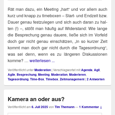
Rät man dazu, ein Mee­ting „hart“ und vor allem auch
kurz und knapp zu time­bo­xen – Start- und End­zeit bzw.
Dau­er genau fest­zu­le­gen und sich auch dar­an zu hal­
ten (!) –, stößt man häu­fig auf Wider­stand: Wie lan­ge
die Bespre­chung genau daue­re, lie­ße sich im Vor­feld
doch gar nicht genau ein­schät­zen, „in so kur­zer Zeit
kommt man doch gar nicht durch die Tages­ord­nung“,
was sei denn, wenn es zu län­ge­ren Dis­kus­sio­nen
kom­me? …
weiterlesen ...
Veröffentlicht unter
Moderation
|
Verschlagwortet mit
Agenda
,
Agil
,
Agile
,
Besprechung
,
Meeting
,
Moderation
,
Moderieren
,
Tagesordnung
,
Time-Box
,
Timebox
,
Zeitmanagement
|
2
Antworten
Kamera an oder aus?
Veröffentlicht am
6. Juli 2025
von
Tim Themann
—
1 Kommentar ↓