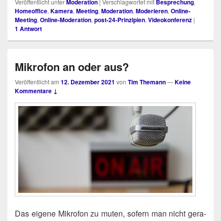
Veröffentlicht unter
Moderation
|
Verschlagwortet mit
Besprechung
,
Homeoffice
,
Kamera
,
Meeting
,
Moderation
,
Moderieren
,
Online-
Meeting
,
Online-Moderation
,
post-24-Prinzipien
,
Videokonferenz
|
1
Antwort
Mikrofon an oder aus?
Veröffentlicht am
12. Dezember 2021
von
Tim Themann
—
Keine
Kommentare ↓
Das eige­ne Mikro­fon zu muten, sofern man nicht gera­