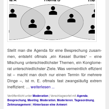
Stellt man die Agen­da für eine Bespre­chung zusam­
men, ent­steht oft­mals „ein Kes­sel Bun­tes“ – eine
Mischung unter­schied­lichs­ter The­men, ein Kon­glo­me­
rat unter­schied­lichs­ter Zie­le. Was ver­meint­lich effi­zi­ent
ist – macht man doch nur einen Ter­min für meh­re­re
Din­ge –, ist m. E. oft­mals fast zwangs­läu­fig extrem
ineffizient: …
weiterlesen ...
Veröffentlicht unter
Moderation
|
Verschlagwortet mit
Agenda
,
Besprechung
,
Meeting
,
Moderation
,
Moderieren
,
Tagesordnung
,
Zeitmanagement
|
Hinterlasse eine Antwort