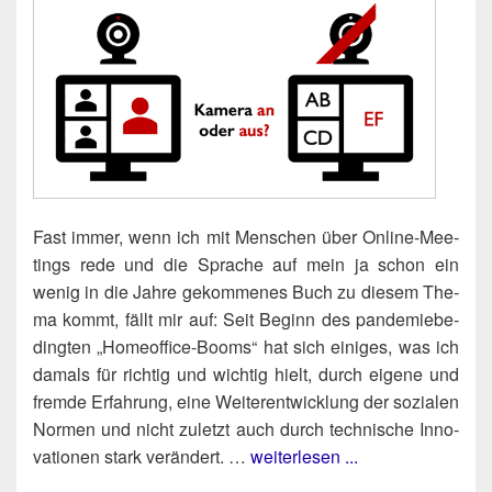
Fast immer, wenn ich mit Men­schen über Online-Mee­
tings rede und die Spra­che auf mein ja schon ein
wenig in die Jah­re gekom­me­nes Buch zu die­sem The­
ma kommt, fällt mir auf: Seit Beginn des pan­de­mie­be­
ding­ten „Home­of­fice-Booms“ hat sich eini­ges, was ich
damals für rich­tig und wich­tig hielt, durch eige­ne und
frem­de Erfah­rung, eine Wei­ter­ent­wick­lung der sozia­len
Nor­men und nicht zuletzt auch durch tech­ni­sche Inno­
va­tio­nen stark ver­än­dert. …
weiterlesen ...