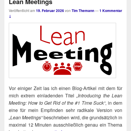
Lean Meetings
Veröffentlicht am
19. Februar 2026
von
Tim Themann
—
1 Kommentar
↓
Vor eini­ger Zeit las ich einen Blog-Arti­kel mit dem für
mich extrem ein­la­den­den Titel
„Intro­du­cing the Lean
Mee­ting: How to Get Rid of the #1 Time Suck“
, in dem
eine für mein Emp­fin­den sehr radi­ka­le Ver­si­on von
„Lean Mee­tings“
beschrie­ben wird, die grund­sätz­lich in
maxi­mal 12 Minu­ten aus­schließ­lich genau ein The­ma