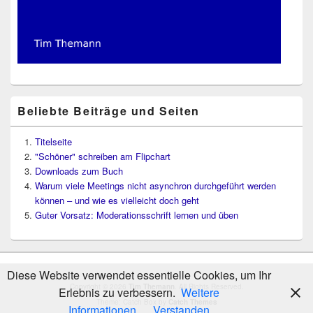
Beliebte Beiträge und Seiten
Titelseite
"Schöner" schreiben am Flipchart
Downloads zum Buch
Warum viele Meetings nicht asynchron durchgeführt werden
können – und wie es vielleicht doch geht
Guter Vorsatz: Moderationsschrift lernen und üben
Diese Website verwendet essentielle Cookies, um Ihr
Copyright © 2026
Tim Themann
. All Rights Reserved.
Erlebnis zu verbessern.
Weitere
Theme: Catch Box by
Catch Themes
Informationen
Verstanden