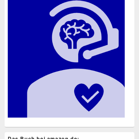
Das Buch bei ama​zon​.de: