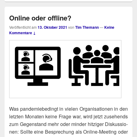
Online oder offline?
Veröffentlicht am
13. Oktober 2021
von
Tim Themann
—
Keine
Kommentare ↓
Was pan­de­mie­be­dingt in vie­len Orga­ni­sa­tio­nen in den
letz­ten Mona­ten kei­ne Fra­ge war, wird jetzt zuse­hends
zum Gegen­stand mehr oder min­der hit­zi­ger Dis­kus­sio­
nen: Soll­te eine Bespre­chung als Online-Mee­ting oder