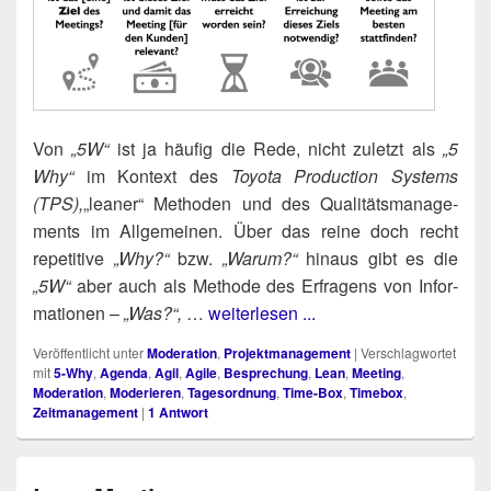
Von
„5W“
ist ja häu­fig die Rede, nicht zuletzt als
„5
Why“
im Kon­text des
Toyo­ta Pro­duc­tion Sys­tems
(TPS),
„lea­ner“ Metho­den und des Qua­li­täts­ma­nage­
ments im All­ge­mei­nen. Über das rei­ne doch recht
repe­ti­ti­ve
„Why?“
bzw.
„War­um?“
hin­aus gibt es die
„5W“
aber auch als Metho­de des Erfra­gens von Infor­
ma­tio­nen –
„Was?“,
…
weiterlesen ...
Veröffentlicht unter
Moderation
,
Projektmanagement
|
Verschlagwortet
mit
5-Why
,
Agenda
,
Agil
,
Agile
,
Besprechung
,
Lean
,
Meeting
,
Moderation
,
Moderieren
,
Tagesordnung
,
Time-Box
,
Timebox
,
Zeitmanagement
|
1
Antwort