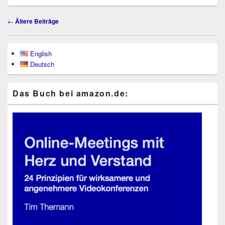
Beitragsnavigation
←
Ältere Beiträge
Primärer
English
Seitenleisten-
Deutsch
Widgetbereich
Das Buch bei ama​zon​.de: