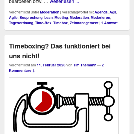
bear­bei­ten bzw. …
weiterlesen ...
Veröffentlicht unter
Moderation
|
Verschlagwortet mit
Agenda
,
Agil
,
Agile
,
Besprechung
,
Lean
,
Meeting
,
Moderation
,
Moderieren
,
Tagesordnung
,
Time-Box
,
Timebox
,
Zeitmanagement
|
1
Antwort
Timeboxing? Das funktioniert bei
uns nicht!
Veröffentlicht am
11. Februar 2026
von
Tim Themann
—
2
Kommentare ↓