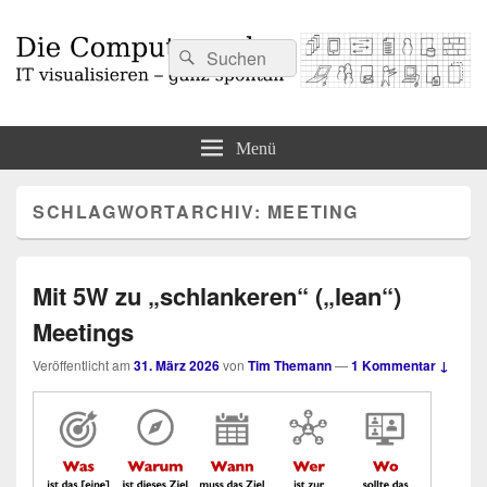
Suchen
Suchen
nach:
Die Computermaler
IT visualisieren – ganz spontan
Menü
SCHLAGWORTARCHIV:
MEETING
Mit 5W zu „schlankeren“ („lean“)
Meetings
Veröffentlicht am
31. März 2026
von
Tim Themann
—
1 Kommentar ↓