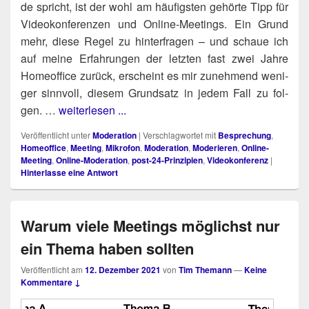
de spricht, ist der wohl am häu­figs­ten gehör­te Tipp für
Video­kon­fe­ren­zen und Online-Mee­tings. Ein Grund
mehr, die­se Regel zu hin­ter­fra­gen – und schaue ich
auf mei­ne Erfah­run­gen der letz­ten fast zwei Jah­re
Home­of­fice zurück, erscheint es mir zuneh­mend weni­
ger sinn­voll, die­sem Grund­satz in jedem Fall zu fol­
gen. …
weiterlesen ...
Veröffentlicht unter
Moderation
|
Verschlagwortet mit
Besprechung
,
Homeoffice
,
Meeting
,
Mikrofon
,
Moderation
,
Moderieren
,
Online-
Meeting
,
Online-Moderation
,
post-24-Prinzipien
,
Videokonferenz
|
Hinterlasse eine Antwort
Warum viele Meetings möglichst nur
ein Thema haben sollten
Veröffentlicht am
12. Dezember 2021
von
Tim Themann
—
Keine
Kommentare ↓