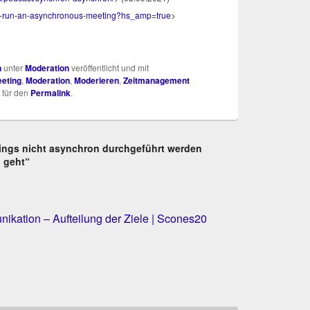
​r​u​n​-​a​n​-​a​s​y​n​c​h​r​o​n​o​u​s​-​m​e​e​t​i​n​g​?​h​s_amp=true
>
n
unter
Moderation
veröffentlicht und mit
eting
,
Moderation
,
Moderieren
,
Zeitmanagement
 für den
Permalink
.
tings nicht asynchron durchgeführt werden
h geht“
kation – Aufteilung der Ziele | Scones20