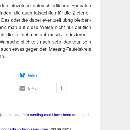
n ein­zel­nen unter­schied­li­chen For­ma­ten
­la­den, die auch tat­säch­lich für die Ziel­er­rei­
. Das oder die dabei even­tu­ell übrig blei­ben­
nn man auf die­se Wei­se nicht nur deut­lich
ch die Teil­neh­mer­zahl mas­siv redu­zie­ren –
 Wahr­schein­lich­keit nach sehr dank­bar sein
auch etwas gegen den Mee­ting-Teu­fels­kreis
en.
tei­len
E‑Mail
.​p​.​l​a​u​e​r​/​t​h​i​s​-​m​e​e​t​i​n​g​-​c​o​u​l​d​-​h​a​v​e​-​b​e​e​n​-​a​n​-​e​-​m​a​i​l​-​b​
p​o​d​c​a​s​t​/​s​y​n​c​h​r​o​n​-​asynchron/
> (03.09.2021)