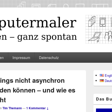
maler
en
Impressum
Datenschutz
Primärer
Engl
Seitenleisten
ings nicht asynchron
Deut
Widgetberei
den können – und wie es
ht
Das Bu
on
Tim Themann
—
1 Kommentar ↓