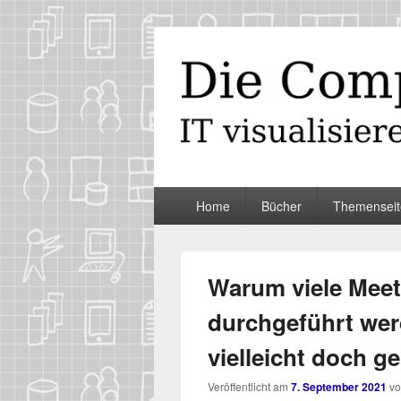
Die Computer
IT visualisieren – ganz spontan
Primäres
Home
Bücher
Themenseit
Menü
Warum viele Meet
durchgeführt wer
vielleicht doch ge
Veröffentlicht am
7. September 2021
v