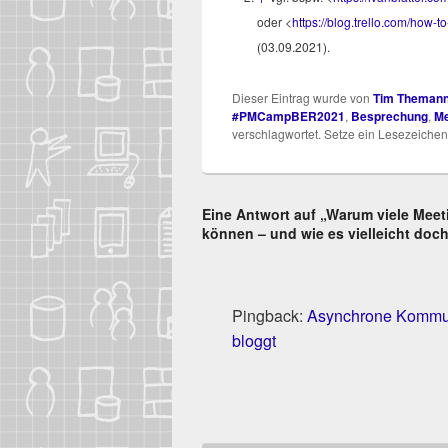
oder <
https://​blog​.trel​lo​.com/​h​o​w​-​t​o​-
(03.09.2021).
Dieser Eintrag wurde von
Tim Theman
#PMCampBER2021
,
Besprechung
,
Me
verschlagwortet. Setze ein Lesezeichen
Eine Antwort auf „Warum viele Mee
können – und wie es vielleicht doc
Pingback:
Asynchrone Kommuni
bloggt