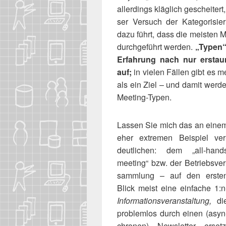
aller­dings kläg­lich geschei­te
ser Ver­such der Kate­go­ri­si
dazu führt, dass die meis­ten
durch­ge­führt wer­den.
„Typen“ 
Erfah­rung nach nur erstaun­l
auf;
in vie­len Fäl­len gibt es
als ein Ziel – und damit wer­d
Meeting-Typen.
Las­sen Sie mich das an eine
eher extre­men Bei­spiel ver
deut­li­chen: dem „all-hand
mee­ting“ bzw. der Betriebs­ver
samm­lung – auf den ers­te
Blick meist eine ein­fa­che 1:n
Infor­ma­ti­ons­ver­an­stal­tung,
di
pro­blem­los durch einen (asyn
chro­nen) News­let­ter ersetz