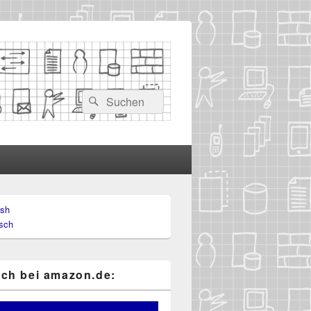
Suchen
Suchen
nach:
ish
-
sch
ch
ch bei ama​zon​.de: