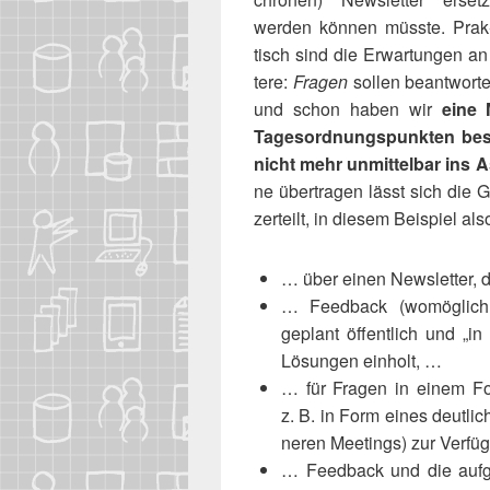
wer­den kön­nen müss­te. Prak
tisch sind die Erwar­tun­gen an
te­re:
Fra­gen
sol­len beant­wor­t
und schon haben wir
eine 
Tages­ord­nungs­punk­ten bes
nicht mehr unmit­tel­bar ins A
ne über­tra­gen lässt sich die 
zer­teilt, in die­sem Bei­spiel 
… über einen News­let­ter, das
… Feed­back (womög­lich
geplant öffent­lich und „in
Lösun­gen einholt, …
… für Fra­gen in einem Fo
z. B. in Form eines deut­lich k
ne­ren Mee­tings) zur Ver­f
… Feed­back und die auf­