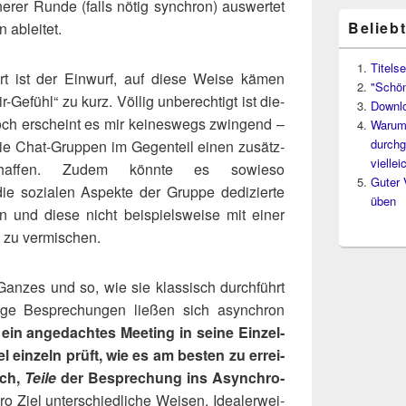
­ne­rer Run­de (falls nötig syn­chron) aus­wer­tet
Belieb
n ableitet.
Titelse
ört ist der Ein­wurf, auf die­se Wei­se kämen
"Schön
Gefühl“ zu kurz. Völ­lig unbe­rech­tigt ist die­
Downl
och erscheint es mir kei­nes­wegs zwin­gend –
Warum 
durchg
ie Chat-Grup­pen im Gegen­teil einen zusätz­
vielle
chaf­fen. Zudem könn­te es sowie­so
Guter 
ie sozia­len Aspek­te der Grup­pe dedi­zier­te
üben
n und die­se nicht bei­spiels­wei­se mit einer
ng zu vermischen.
Gan­zes und so, wie sie klas­sisch durch­führt
i­ge Bespre­chun­gen lie­ßen sich asyn­chron
in ange­dach­tes Mee­ting in sei­ne Ein­zel­
iel ein­zeln prüft, wie es am bes­ten zu errei­
ich,
Tei­le
der Bespre­chung ins Asyn­chro­
o Ziel unter­schied­li­che Wei­sen. Idea­ler­wei­