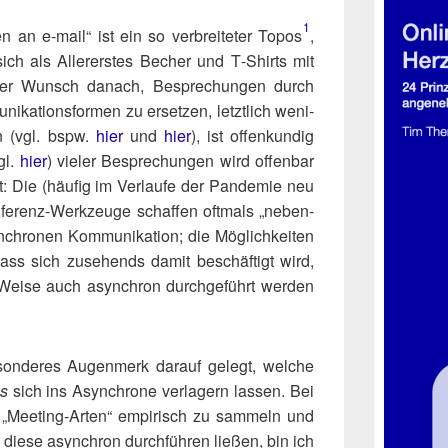
1
an e‑mail“ ist ein so ver­brei­te­ter Topos​
,
ich als Aller­ers­tes Becher und T‑Shirts mit
 Der Wunsch danach, Bespre­chun­gen durch
i­ka­ti­ons­for­men zu erset­zen, letzt­lich weni­
n (vgl. bspw.
hier
und
hier
), ist offen­kun­dig
vgl.
hier
) vie­ler Bespre­chun­gen wird offen­bar
t: Die (häu­fig im Ver­lau­fe der Pan­de­mie neu
n­fe­renz-Werk­zeu­ge schaf­fen oft­mals „neben­
hro­nen Kom­mu­ni­ka­ti­on; die Mög­lich­kei­ten
ass sich zuse­hends damit beschäf­tigt wird,
Wei­se auch asyn­chron durch­ge­führt wer­den
son­de­res Augen­merk dar­auf gelegt, wel­che
gs
sich ins Asyn­chro­ne ver­la­gern las­sen. Bei
 „Mee­ting-Arten“ empi­risch zu sam­meln und
h die­se asyn­chron durch­füh­ren lie­ßen, bin ich