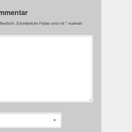
ommentar
fentlicht.
Erforderliche Felder sind mit
*
markiert
*