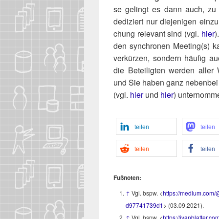
se gelingt es dann auch, zu de
dedi­ziert nur die­je­ni­gen ein­zu
chung rele­vant sind (vgl.
hier
)
den syn­chro­nen Meeting(s) ka
ver­kür­zen, son­dern häu­fig au
die Betei­lig­ten wer­den aller
und Sie haben ganz neben­bei 
(vgl.
hier
und
hier
) unter­nom­m
tei­len
tei­len
tei­len
tei­len
Fuß­no­ten:
↑
Vgl. bspw. <
https://​medi​um​.com/​@​a​n​d​r​e​
d​97741739d1
> (03.09.2021).
↑
Vgl. bspw. <
https://​ivan​blat​ter​.com/​