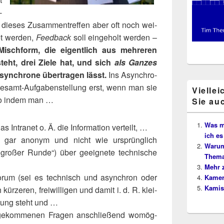
­
 die­ses Zusam­men­tref­fen aber oft noch wei­
et wer­den,
Feed­back
soll ein­ge­holt wer­den –
Misch­form, die eigent­lich aus meh­re­ren
teht, drei Zie­le hat, und sich
als Gan­zes
syn­chro­ne über­tra­gen lässt.
Ins Asyn­chro­
Gesamt-Auf­ga­ben­stel­lung erst, wenn man sie
Viellei
also indem man …
Sie au
Was mi
 Intra­net o. Ä. die Infor­ma­ti­on verteilt, …
ich es
 gar anonym und nicht wie ursprüng­lich
Warum
 gro­ßer Run­de“) über geeig­ne­te tech­ni­sche
Thema
Mehr 
rum (sei es tech­nisch und asyn­chron oder
Kamer
Kamis
ür­ze­ren, frei­wil­li­gen und damit i. d. R. klei­
ü­gung steht und …
ge­kom­me­nen Fra­gen anschlie­ßend womög­