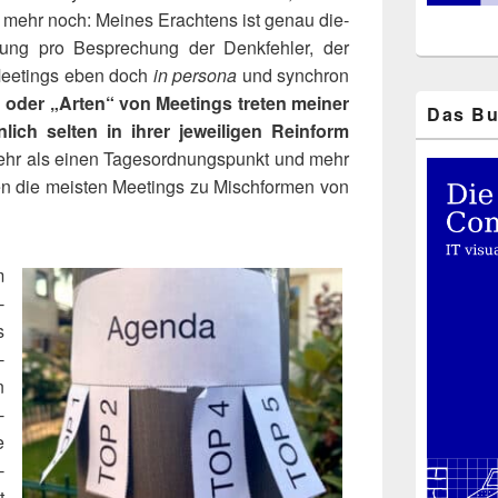
rt, mehr noch: Mei­nes Erach­tens ist genau die­
e­rung pro Bespre­chung der Denk­feh­ler, der
 Mee­tings eben doch
in per­so­na
und syn­chron
oder „Arten“ von Mee­tings tre­ten mei­ner
Das Bu
ich sel­ten in ihrer jewei­li­gen Rein­form
 mehr als einen Tages­ord­nungs­punkt und mehr
en die meis­ten Mee­tings zu Misch­for­men von
m
­
s
­
n
-
e
­
t