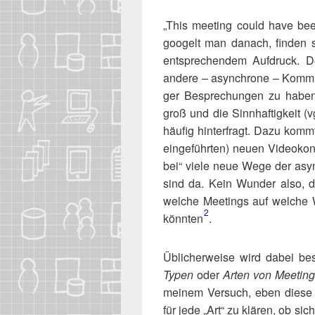
„This mee­ting could have been 
goo­gelt man danach, fin­den s
ent­spre­chen­dem Auf­druck.
ande­re – asyn­chro­ne – Kom­mu­n
ger Bespre­chun­gen zu habe
groß und die Sinn­haf­tig­keit (
häu­fig hin­ter­fragt. Dazu komm
ein­ge­führ­ten) neu­en Video­ko
bei“ vie­le neue Wege der asyn­c
sind da. Kein Wun­der also, d
wel­che Mee­tings auf wel­che 
2
könnten​
.
Übli­cher­wei­se wird dabei be
Typen
oder
Arten von Mee­tin
mei­nem Ver­such, eben die­se
für jede „Art“ zu klä­ren, ob sic