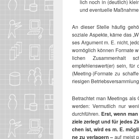
lich noch in (deut­lich) klei
und even­tu­el­le Maß­nah­me
An die­ser Stel­le häu­fig geh
sozia­le Aspek­te, käme das „Wir-
ses Argu­ment m. E. nicht, jed
womög­lich kön­nen For­ma­te w
li­chen Zusam­men­halt s
empfehlenswert(er) sein, für d
(Meeting‑)​Formate zu schaf­fe
rie­si­gen Betriebs­ver­samm­lu
Betrach­tet man Mee­tings als 
wer­den: Ver­mut­lich nur wen
durch­füh­ren.
Erst, wenn man e
zie­le zer­legt und für jedes Z
chen ist, wird es m. E. mög­l
ne zu ver­la­gern –
auf meist pr