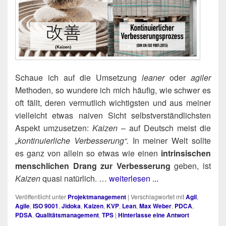
Schaue ich auf die Umset­zung
lea­ner
oder
agi­ler
Metho­den, so wun­de­re ich mich häu­fig, wie schwer es
oft fällt, deren ver­mut­lich wich­tigs­ten und aus mei­ner
viel­leicht etwas nai­ven Sicht selbst­ver­ständ­lichs­ten
Aspekt umzu­set­zen:
Kai­zen
– auf Deutsch meist die
„kon­ti­nu­ier­li­che Ver­bes­se­rung“.
In mei­ner Welt soll­te
es ganz von allein so etwas wie einen
intrin­si­schen
mensch­li­chen Drang zur Ver­bes­se­rung
geben, ist
Kai­zen
qua­si natür­lich. …
weiterlesen ...
Veröffentlicht unter
Projektmanagement
|
Verschlagwortet mit
Agil
,
Agile
,
ISO 9001
,
Jidoka
,
Kaizen
,
KVP
,
Lean
,
Max Weber
,
PDCA
,
PDSA
,
Qualitätsmanagement
,
TPS
|
Hinterlasse eine Antwort