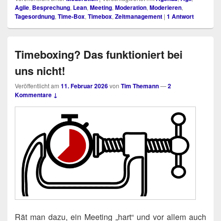
Agile
,
Besprechung
,
Lean
,
Meeting
,
Moderation
,
Moderieren
,
Tagesordnung
,
Time-Box
,
Timebox
,
Zeitmanagement
|
1
Antwort
Timeboxing? Das funktioniert bei
uns nicht!
Veröffentlicht am
11. Februar 2026
von
Tim Themann
—
2
Kommentare ↓
Rät man dazu, ein Mee­ting „hart“ und vor allem auch