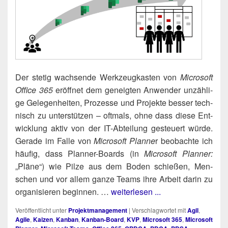
Der ste­tig wach­sen­de Werk­zeug­kas­ten von
Micro­soft
Office 365
eröff­net dem geneig­ten Anwen­der unzäh­li­
ge Gele­gen­hei­ten, Pro­zes­se und Pro­jek­te bes­ser tech­
nisch zu unter­stüt­zen – oft­mals, ohne dass die­se Ent­
wick­lung aktiv von der IT-Abtei­lung gesteu­ert wür­de.
Gera­de im Fal­le von
Micro­soft Plan­ne
r beob­ach­te ich
häu­fig, dass Plan­ner-Boards (in
Micro­soft Plan­ner:
„Plä­ne“) wie Pil­ze aus dem Boden schie­ßen, Men­
schen und vor allem gan­ze Teams ihre Arbeit dar­in zu
orga­ni­sie­ren begin­nen. …
weiterlesen ...
Veröffentlicht unter
Projektmanagement
|
Verschlagwortet mit
Agil
,
Agile
,
Kaizen
,
Kanban
,
Kanban-Board
,
KVP
,
Microsoft 365
,
Microsoft