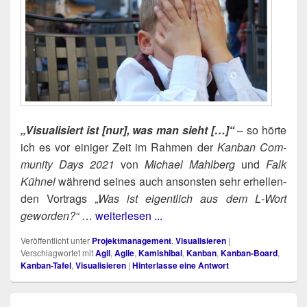
„Visua­li­siert ist [nur], was man sieht […]“
– so hör­te
ich es vor eini­ger Zeit im Rah­men der
Kan­ban Com­
mu­ni­ty Days 2021
von
Micha­el Mahl­berg
und
Falk
Küh­nel
wäh­rend sei­nes auch ansons­ten sehr erhel­len­
den Vor­trags
„Was ist eigent­lich aus dem L‑Wort
gewor­den?“
…
weiterlesen ...
Veröffentlicht unter
Projektmanagement
,
Visualisieren
|
Verschlagwortet mit
Agil
,
Agile
,
Kamishibai
,
Kanban
,
Kanban-Board
,
Kanban-Tafel
,
Visualisieren
|
Hinterlasse eine Antwort