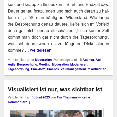
kurz und knapp zu time­bo­xen – Start- und End­zeit bzw.
Dau­er genau fest­zu­le­gen und sich auch dar­an zu hal­
ten (!) –, stößt man häu­fig auf Wider­stand: Wie lan­ge
die Bespre­chung genau daue­re, lie­ße sich im Vor­feld
doch gar nicht genau ein­schät­zen, „in so kur­zer Zeit
kommt man doch gar nicht durch die Tages­ord­nung“,
was sei denn, wenn es zu län­ge­ren Dis­kus­sio­nen
kom­me? …
weiterlesen ...
Veröffentlicht unter
Moderation
|
Verschlagwortet mit
Agenda
,
Agil
,
Agile
,
Besprechung
,
Meeting
,
Moderation
,
Moderieren
,
Tagesordnung
,
Time-Box
,
Timebox
,
Zeitmanagement
|
2
Antworten
Visualisiert ist nur, was sichtbar ist
Veröffentlicht am
1. Juni 2023
von
Tim Themann
—
Keine
Kommentare ↓