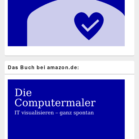
Das Buch bei ama​zon​.de: