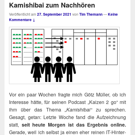
Kamishibai zum Nachhören
Veröffentlicht am
27. September 2021
von
Tim Themann
—
Keine
Kommentare ↓
Vor ein paar Wochen frag­te mich Götz Mül­ler, ob ich
Inter­es­se hät­te, für sei­nen Pod­cast „Kai­zen 2 go“ mit
ihm über das The­ma
„Kami­shi­bai“
zu spre­chen.
Gesagt, getan: Letz­te Woche fand die Auf­zeich­nung
statt,
seit heu­te Mor­gen ist das Ergeb­nis online.
Gera­de, weil ich selbst ja einen eher rei­nen IT-Hin­ter­