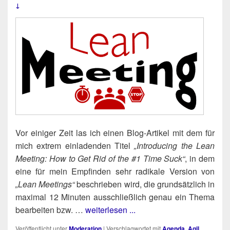
↓
Vor eini­ger Zeit las ich einen Blog-Arti­kel mit dem für
mich extrem ein­la­den­den Titel
„Intro­du­cing the Lean
Mee­ting: How to Get Rid of the #1 Time Suck“
, in dem
eine für mein Emp­fin­den sehr radi­ka­le Ver­si­on von
„Lean Mee­tings“
beschrie­ben wird, die grund­sätz­lich in
maxi­mal 12 Minu­ten aus­schließ­lich genau ein The­ma
bear­bei­ten bzw. …
weiterlesen ...
Veröffentlicht unter
Moderation
|
Verschlagwortet mit
Agenda
,
Agil
,