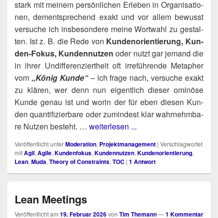
stark mit mei­nem per­sön­li­chen Erle­ben in Orga­ni­sa­tio­
nen, dem­entspre­chend exakt und vor allem bewusst
ver­su­che ich ins­be­son­de­re mei­ne Wort­wahl zu gestal­
ten. Ist z. B. die Rede von
Kun­den­ori­en­tie­rung, Kun­
den-Fokus, Kun­den­nut­zen
oder nutzt gar jemand die
in ihrer Undif­fe­ren­ziert­heit oft irre­füh­ren­de Meta­pher
vom
„König Kun­de“
– ich fra­ge nach, ver­su­che exakt
zu klä­ren, wer denn nun eigent­lich die­ser omi­nö­se
Kun­de genau ist und wor­in der für eben die­sen Kun­
den quan­ti­fi­zier­ba­re oder zumin­dest klar wahr­nehm­ba­
re Nut­zen besteht. …
weiterlesen ...
Veröffentlicht unter
Moderation
,
Projektmanagement
|
Verschlagwortet
mit
Agil
,
Agile
,
Kundenfokus
,
Kundennutzen
,
Kundenorientierung
,
Lean
,
Muda
,
Theory of Constraints
,
TOC
|
1
Antwort
Lean Meetings
Veröffentlicht am
19. Februar 2026
von
Tim Themann
—
1 Kommentar