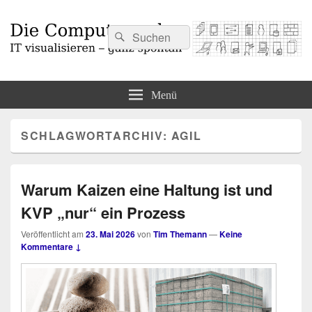
Suchen
Suchen
nach:
Die Computermaler
IT visualisieren – ganz spontan
Menü
SCHLAGWORTARCHIV:
AGIL
Warum Kaizen eine Haltung ist und
KVP „nur“ ein Prozess
Veröffentlicht am
23. Mai 2026
von
Tim Themann
—
Keine
Kommentare ↓