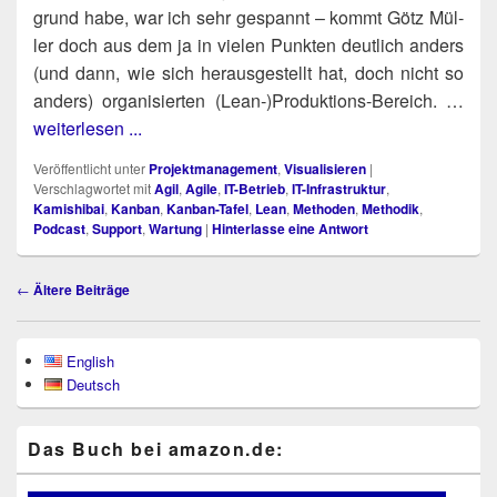
grund habe, war ich sehr gespannt – kommt Götz Mül­
ler doch aus dem ja in vie­len Punk­ten deut­lich anders
(und dann, wie sich her­aus­ge­stellt hat, doch nicht so
anders) orga­ni­sier­ten (Lean‑)​Produktions-Bereich. …
weiterlesen ...
Veröffentlicht unter
Projektmanagement
,
Visualisieren
|
Verschlagwortet mit
Agil
,
Agile
,
IT-Betrieb
,
IT-Infrastruktur
,
Kamishibai
,
Kanban
,
Kanban-Tafel
,
Lean
,
Methoden
,
Methodik
,
Podcast
,
Support
,
Wartung
|
Hinterlasse eine Antwort
Beitragsnavigation
←
Ältere Beiträge
Primärer
English
Seitenleisten-
Deutsch
Widgetbereich
Das Buch bei ama​zon​.de: