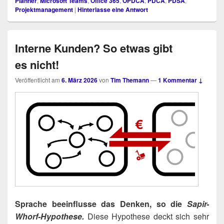
Planner
,
Microsoft Teams
,
Office 365
,
OPDCA
,
PDCA
,
PDSA
,
Projektmanagement
|
Hinterlasse eine Antwort
Interne Kunden? So etwas gibt
es nicht!
Veröffentlicht am
6. März 2026
von
Tim Themann
—
1 Kommentar ↓
Spra­che beein­flus­se das Den­ken, so die
Sapir-
Whorf-Hypo­the­se.
Die­se Hypo­the­se deckt sich sehr