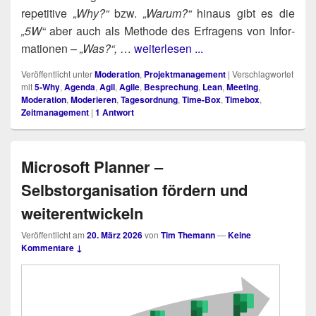
repe­ti­ti­ve
„Why?“
bzw.
„War­um?“
hin­aus gibt es die
„5W“
aber auch als Metho­de des Erfra­gens von Infor­
ma­tio­nen –
„Was?“,
…
weiterlesen ...
Veröffentlicht unter
Moderation
,
Projektmanagement
|
Verschlagwortet
mit
5-Why
,
Agenda
,
Agil
,
Agile
,
Besprechung
,
Lean
,
Meeting
,
Moderation
,
Moderieren
,
Tagesordnung
,
Time-Box
,
Timebox
,
Zeitmanagement
|
1
Antwort
Microsoft Planner –
Selbstorganisation fördern und
weiterentwickeln
Veröffentlicht am
20. März 2026
von
Tim Themann
—
Keine
Kommentare ↓