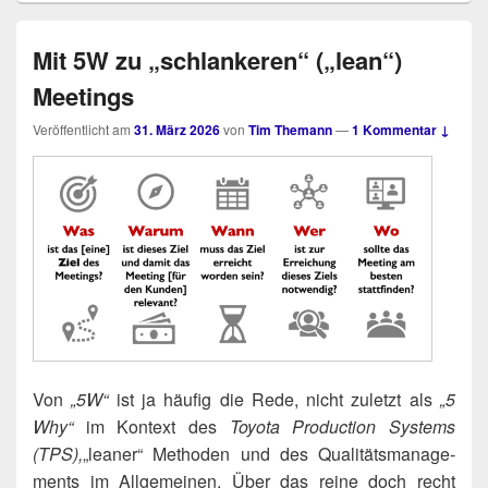
Mit 5W zu „schlankeren“ („lean“)
Meetings
Veröffentlicht am
31. März 2026
von
Tim Themann
—
1 Kommentar ↓
Von
„5W“
ist ja häu­fig die Rede, nicht zuletzt als
„5
Why“
im Kon­text des
Toyo­ta Pro­duc­tion Sys­tems
(TPS),
„lea­ner“ Metho­den und des Qua­li­täts­ma­nage­
ments im All­ge­mei­nen. Über das rei­ne doch recht