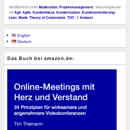
Veröffentlicht unter
Moderation
,
Projektmanagement
|
Verschlagwortet
mit
Agil
,
Agile
,
Kundenfokus
,
Kundennutzen
,
Kundenorientierung
,
Lean
,
Muda
,
Theory of Constraints
,
TOC
|
1
Antwort
Primärer
English
Seitenleisten-
Deutsch
Widgetbereich
Das Buch bei ama​zon​.de: