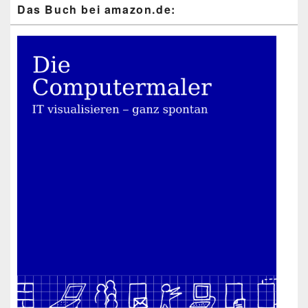
Das Buch bei ama​zon​.de: