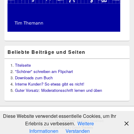
Beliebte Beiträge und Seiten
Titelseite
"Schöner" schreiben am Flipchart
Downloads zum Buch
Interne Kunden? So etwas gibt es nicht!
Guter Vorsatz: Moderationsschrift lernen und üben
Diese Website verwendet essentielle Cookies, um Ihr
Copyright © 2026
Tim Themann
. All Rights Reserved.
Erlebnis zu verbessern.
Weitere
Theme: Catch Box by
Catch Themes
Informationen
Verstanden