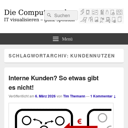
Suchen
Suchen
nach:
Die Computermaler
IT visualisieren – ganz spontan
Menü
SCHLAGWORTARCHIV:
KUNDENNUTZEN
Interne Kunden? So etwas gibt
es nicht!
Veröffentlicht am
6. März 2026
von
Tim Themann
—
1 Kommentar ↓