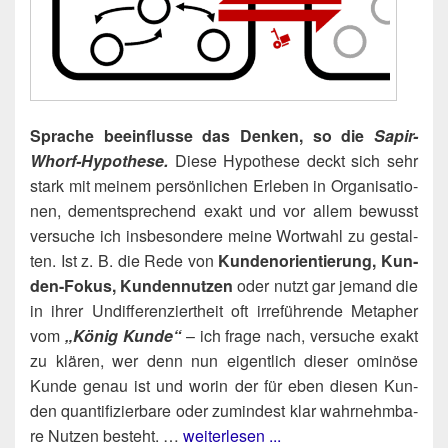
Spra­che beein­flus­se das Den­ken, so die
Sapir-
Whorf-Hypo­the­se.
Die­se Hypo­the­se deckt sich sehr
stark mit mei­nem per­sön­li­chen Erle­ben in Orga­ni­sa­tio­
nen, dem­entspre­chend exakt und vor allem bewusst
ver­su­che ich ins­be­son­de­re mei­ne Wort­wahl zu gestal­
ten. Ist z. B. die Rede von
Kun­den­ori­en­tie­rung, Kun­
den-Fokus, Kun­den­nut­zen
oder nutzt gar jemand die
in ihrer Undif­fe­ren­ziert­heit oft irre­füh­ren­de Meta­pher
vom
„König Kun­de“
– ich fra­ge nach, ver­su­che exakt
zu klä­ren, wer denn nun eigent­lich die­ser omi­nö­se
Kun­de genau ist und wor­in der für eben die­sen Kun­
den quan­ti­fi­zier­ba­re oder zumin­dest klar wahr­nehm­ba­
re Nut­zen besteht. …
weiterlesen ...