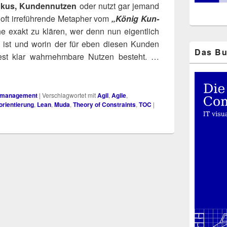
Fokus, Kun­den­nut­zen
oder nutzt gar jemand
it oft irre­füh­ren­de Meta­pher vom
„König Kun­
he exakt zu klä­ren, wer denn nun eigent­lich
 ist und wor­in der für eben die­sen Kun­den
Das Bu
n­dest klar wahr­nehm­ba­re Nut­zen besteht. …
tmanagement
|
Verschlagwortet mit
Agil
,
Agile
,
rientierung
,
Lean
,
Muda
,
Theory of Constraints
,
TOC
|