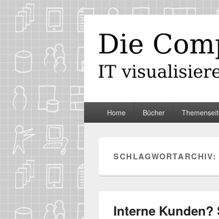
Die Computer
IT visualisieren – ganz spontan
Primäres
Home
Bücher
Themenseit
Menü
SCHLAGWORTARCHIV:
Interne Kunden? S