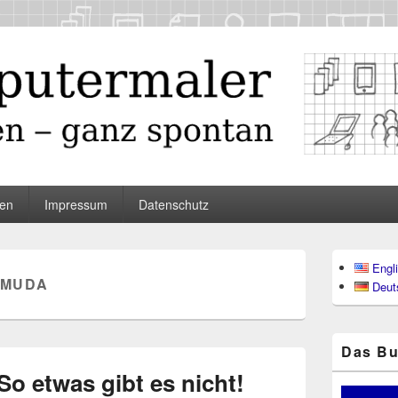
maler
en
Impressum
Datenschutz
Primärer
Engl
Seitenleisten
MUDA
Deut
Widgetberei
Das Bu
o etwas gibt es nicht!