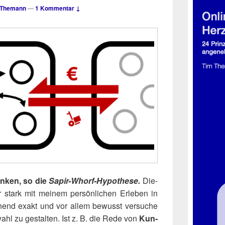
 Themann
—
1 Kommentar ↓
en­ken, so die
Sapir-Whorf-Hypo­the­se.
Die­
 stark mit mei­nem per­sön­li­chen Erle­ben in
e­chend exakt und vor allem bewusst ver­su­che
­wahl zu gestal­ten. Ist z. B. die Rede von
Kun­