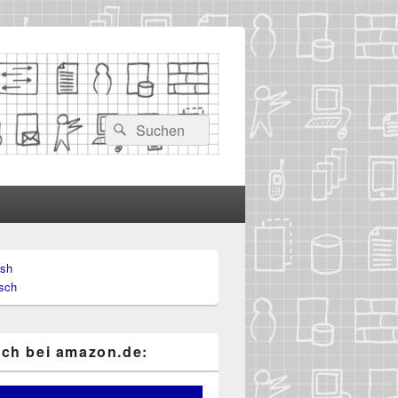
Suchen
Suchen
nach:
ish
-
sch
ch
ch bei ama​zon​.de: