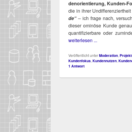
den­ori­en­tie­rung, Kun­den-
die in ihrer Undif­fe­ren­ziert­he
de“
– ich fra­ge nach, ver­su­c
die­ser omi­nö­se Kun­de genau
quan­ti­fi­zier­ba­re oder zumi
weiterlesen ...
Veröffentlicht unter
Moderation
,
Projek
Kundenfokus
,
Kundennutzen
,
Kundeno
1
Antwort