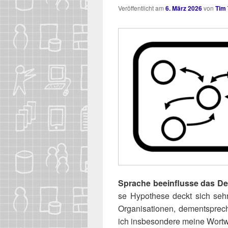
Veröffentlicht am
6. März 2026
von
Tim
Spra­che beein­flus­se das D
se Hypo­the­se deckt sich sehr
Orga­ni­sa­tio­nen, dem­entspr
ich ins­be­son­de­re mei­ne Wort