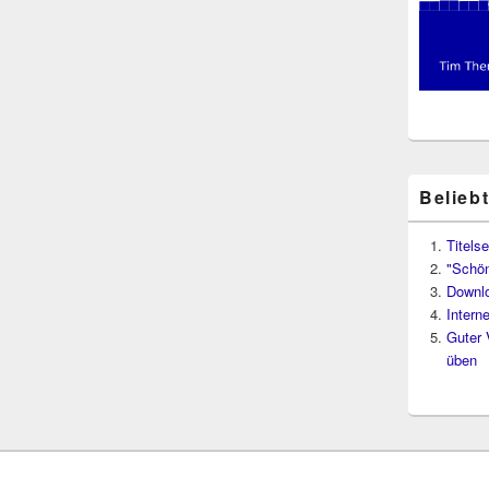
Belieb
Titelse
"Schön
Downl
Intern
Guter 
üben