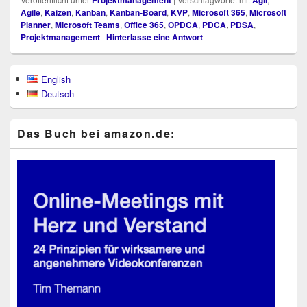
Projektmanagement
Agil
Agile
,
Kaizen
,
Kanban
,
Kanban-Board
,
KVP
,
Microsoft 365
,
Microsoft
Planner
,
Microsoft Teams
,
Office 365
,
OPDCA
,
PDCA
,
PDSA
,
Projektmanagement
|
Hinterlasse eine Antwort
Primärer
English
Seitenleisten-
Deutsch
Widgetbereich
Das Buch bei ama​zon​.de: