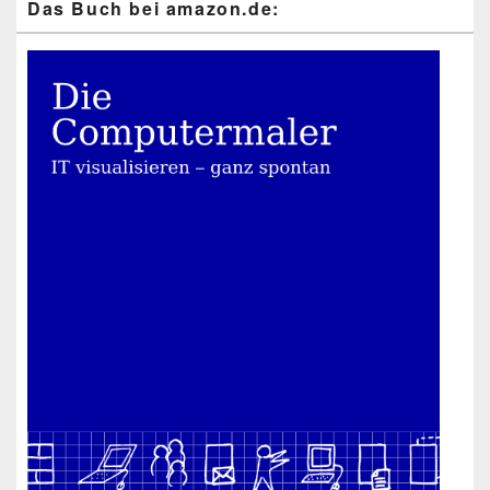
Das Buch bei ama​zon​.de: