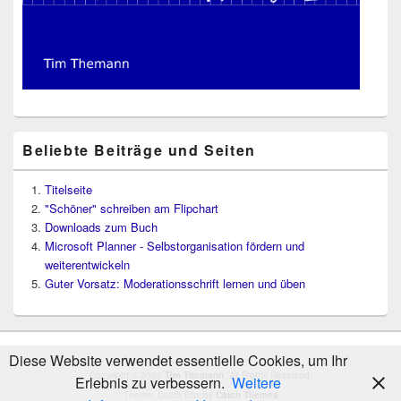
Beliebte Beiträge und Seiten
Titelseite
"Schöner" schreiben am Flipchart
Downloads zum Buch
Microsoft Planner - Selbstorganisation fördern und
weiterentwickeln
Guter Vorsatz: Moderationsschrift lernen und üben
Diese Website verwendet essentielle Cookies, um Ihr
Copyright © 2026
Tim Themann
. All Rights Reserved.
Erlebnis zu verbessern.
Weitere
Theme: Catch Box by
Catch Themes