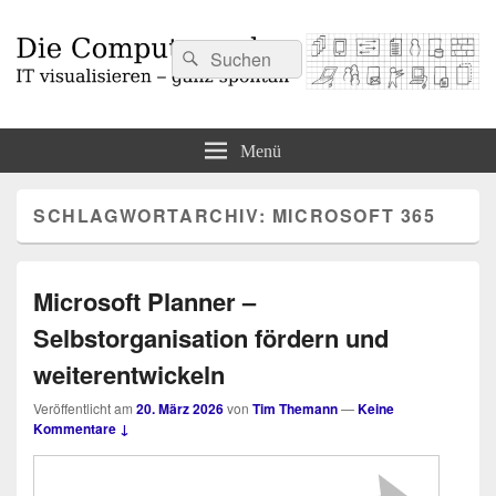
Suchen
Suchen
nach:
Die Computermaler
IT visualisieren – ganz spontan
Menü
SCHLAGWORTARCHIV:
MICROSOFT 365
Microsoft Planner –
Selbstorganisation fördern und
weiterentwickeln
Veröffentlicht am
20. März 2026
von
Tim Themann
—
Keine
Kommentare ↓