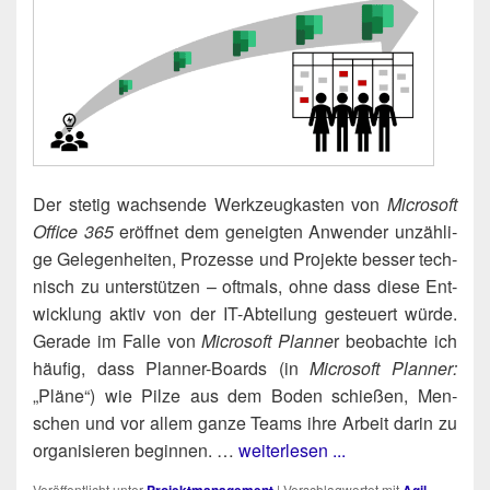
Der ste­tig wach­sen­de Werk­zeug­kas­ten von
Micro­soft
Office 365
eröff­net dem geneig­ten Anwen­der unzäh­li­
ge Gele­gen­hei­ten, Pro­zes­se und Pro­jek­te bes­ser tech­
nisch zu unter­stüt­zen – oft­mals, ohne dass die­se Ent­
wick­lung aktiv von der IT-Abtei­lung gesteu­ert wür­de.
Gera­de im Fal­le von
Micro­soft Plan­ne
r beob­ach­te ich
häu­fig, dass Plan­ner-Boards (in
Micro­soft Plan­ner:
„Plä­ne“) wie Pil­ze aus dem Boden schie­ßen, Men­
schen und vor allem gan­ze Teams ihre Arbeit dar­in zu
orga­ni­sie­ren begin­nen. …
weiterlesen ...
Veröffentlicht unter
|
Verschlagwortet mit
,