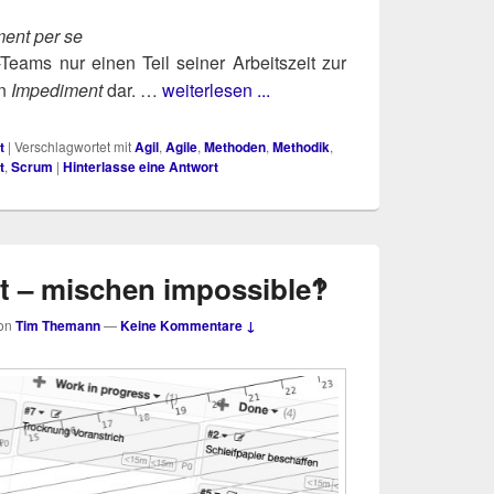
ment
per se
Teams nur einen Teil sei­ner Arbeits­zeit zur
n
Impe­di­ment
dar. …
weiterlesen ...
t
|
Verschlagwortet mit
Agil
,
Agile
,
Methoden
,
Methodik
,
t
,
Scrum
|
Hinterlasse eine Antwort
t – mischen impossible‽
on
Tim Themann
—
Keine Kommentare ↓