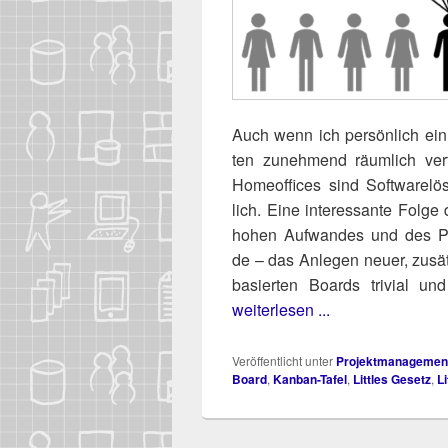
Auch wenn ich per­sön­lich ein
ten zuneh­mend räum­lich ver
Home­of­fices sind Soft­ware­l
lich. Eine inter­es­san­te Fol­
hohen Auf­wan­des und des Pl
de – das Anle­gen neu­er, zusätz
basier­ten Boards tri­vi­al 
weiterlesen ...
Veröffentlicht unter
Projektmanagemen
Board
,
Kanban-Tafel
,
Littles Gesetz
,
L