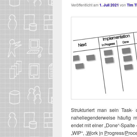
Veröffentlicht am
1. Juli 2021
von
Tim 
Struk­tu­riert man sein Task
nahe­lie­gen­der­wei­se häu­fi
endet mit einer „Done“-Spalte 
„WIP“, „
W
ork
i
n
P
rogress/​
P
roc