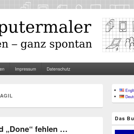
maler
en
Impressum
Datenschutz
Primärer
Engl
Seitenleisten
AGIL
Deut
Widgetberei
Das Bu
d „Done“ fehlen …