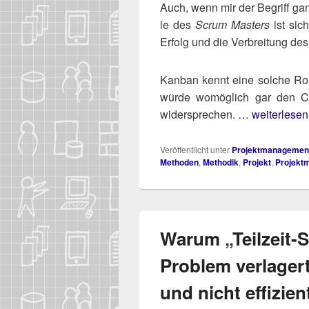
Auch, wenn mir der Begriff ganz
le des
Scrum Mas­ters
ist sich
Erfolg und die Ver­brei­tung de
Kan­ban kennt eine sol­che Rol­
wür­de womög­lich gar den Cha
wider­spre­chen. …
weiterlesen 
Veröffentlicht unter
Projektmanagemen
Methoden
,
Methodik
,
Projekt
,
Projekt
Warum „Teilzeit-
Problem verlagert
und nicht effizient