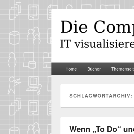
Die Computer
IT visualisieren – ganz spontan
Primäres
Home
Bücher
Themenseit
Menü
SCHLAGWORTARCHIV:
Wenn „To Do“ un