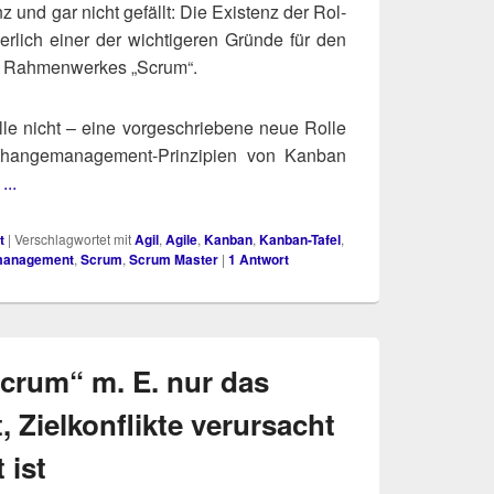
 und gar nicht gefällt: Die Exis­tenz der Rol­
er­lich einer der wich­ti­ge­ren Grün­de für den
s Rah­men­wer­kes „Scrum“.
le nicht – eine vor­ge­schrie­be­ne neue Rol­le
n­ge­ma­nage­ment-Prin­zi­pi­en von Kan­ban
...
t
|
Verschlagwortet mit
Agil
,
Agile
,
Kanban
,
Kanban-Tafel
,
management
,
Scrum
,
Scrum Master
|
1
Antwort
Scrum“ m. E. nur das
, Zielkonflikte verursacht
 ist