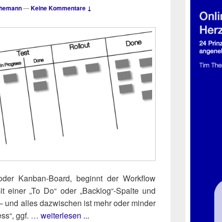
Themann
—
Keine Kommentare ↓
- oder Kan­ban-Board, beginnt der Work­flow
g mit einer „To Do“ oder „Backlog“-Spalte und
– und alles dazwi­schen ist mehr oder min­der
ess“, ggf. …
weiterlesen ...