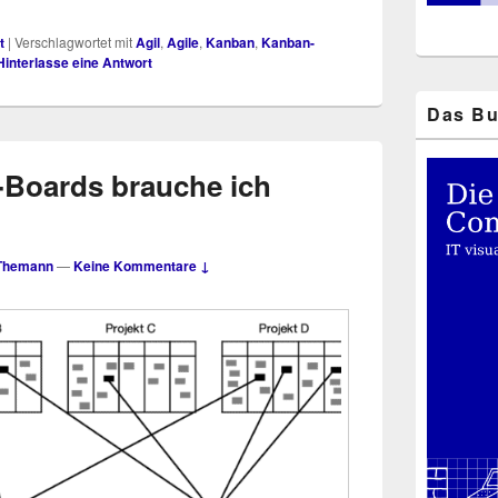
t
|
Verschlagwortet mit
Agil
,
Agile
,
Kanban
,
Kanban-
Hinterlasse eine Antwort
Das Bu
-Boards brauche ich
Themann
—
Keine Kommentare ↓