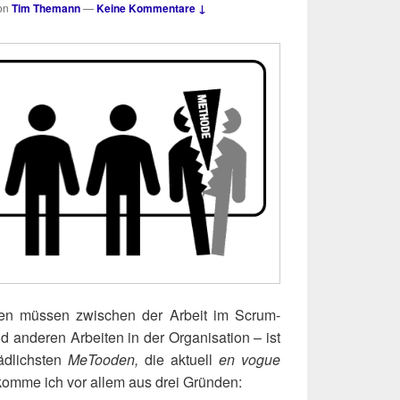
on
Tim Themann
—
Keine Kommentare ↓
ei­len müs­sen zwi­schen der Arbeit im Scrum-
ande­ren Arbei­ten in der Orga­ni­sa­ti­on – ist
äd­lichs­ten
MeToo­den,
die aktu­ell
en vogue
 kom­me ich vor allem aus drei Gründen: