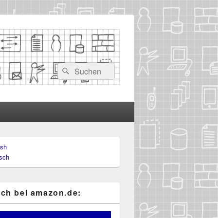
Suchen
Suchen
nach:
ish
-
sch
ch
ch bei ama​zon​.de: