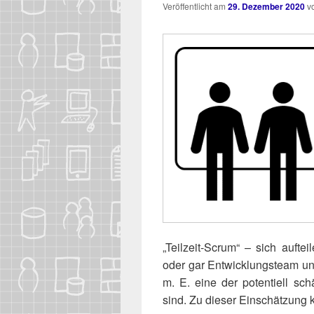
Veröffentlicht am
29. Dezember 2020
v
„Teil­zeit-Scrum“ – sich auf­t
oder gar Ent­wick­lungs­team und 
m. E. eine der poten­ti­ell sch
sind. Zu die­ser Ein­schät­zung