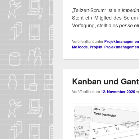
„Teilzeit-Scrum“ ist ein
Impedi
Steht ein Mit­glied des Scrum-
Ver­fü­gung, stellt dies
per se
ei
Veröffentlicht unter
Projektmanagemen
MeToode
,
Projekt
,
Projektmanagemen
Kanban und Gant
Veröffentlicht am
12. November 2020
v