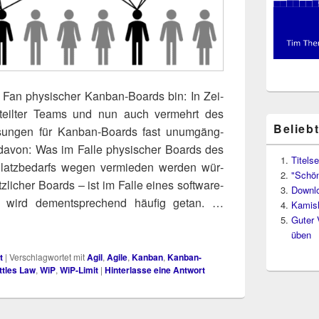
 Fan phy­si­scher Kan­ban-Boards bin: In Zei­
­teil­ter Teams und nun auch ver­mehrt des
Belieb
ö­sun­gen für Kan­ban-Boards fast unum­gäng­
ge davon: Was im Fal­le phy­si­scher Boards des
Titelse
atz­be­darfs wegen ver­mie­den wer­den wür­
"Schön
­li­cher Boards – ist im Fal­le eines soft­ware-
Downl
und wird dem­entspre­chend häu­fig getan. …
Kamish
Guter 
üben
t
|
Verschlagwortet mit
Agil
,
Agile
,
Kanban
,
Kanban-
ittles Law
,
WiP
,
WiP-Limit
|
Hinterlasse eine Antwort