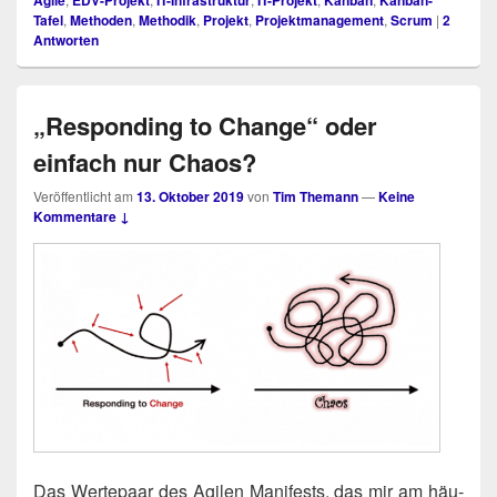
Tafel
,
Methoden
,
Methodik
,
Projekt
,
Projektmanagement
,
Scrum
|
2
Antworten
„Responding to Change“ oder
einfach nur Chaos?
Veröffentlicht am
13. Oktober 2019
von
Tim Themann
—
Keine
Kommentare ↓
Das Wer­te­paar des Agi­len Mani­fests, das mir am häu­