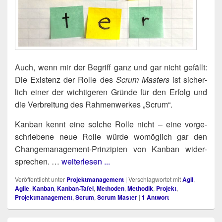
Auch, wenn mir der Begriff ganz und gar nicht gefällt:
Die Exis­tenz der Rol­le des
Scrum Mas­ters
ist sicher­
lich einer der wich­ti­ge­ren Grün­de für den Erfolg und
die Ver­brei­tung des Rah­men­wer­kes „Scrum“.
Kan­ban kennt eine sol­che Rol­le nicht – eine vor­ge­
schrie­be­ne neue Rol­le wür­de womög­lich gar den
Chan­ge­ma­nage­ment-Prin­zi­pi­en von Kan­ban wider­
spre­chen. …
weiterlesen ...
Veröffentlicht unter
Projektmanagement
|
Verschlagwortet mit
Agil
,
Agile
,
Kanban
,
Kanban-Tafel
,
Methoden
,
Methodik
,
Projekt
,
Projektmanagement
,
Scrum
,
Scrum Master
|
1
Antwort