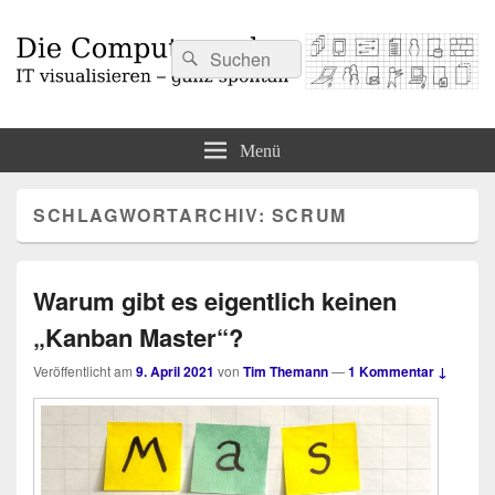
Suchen
Suchen
nach:
Die Computermaler
IT visualisieren – ganz spontan
Menü
SCHLAGWORTARCHIV:
SCRUM
Warum gibt es eigentlich keinen
„Kanban Master“?
Veröffentlicht am
9. April 2021
von
Tim Themann
—
1 Kommentar ↓