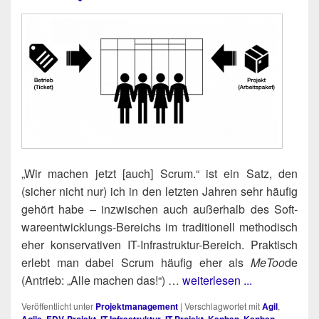
„Wir machen jetzt [auch] Scrum.“ ist ein Satz, den
(sicher nicht nur) ich in den letz­ten Jah­ren sehr häu­fig
gehört habe – inzwi­schen auch außer­halb des Soft­
ware­ent­wick­lungs-Bereichs im tra­di­tio­nell metho­disch
eher kon­ser­va­ti­ven IT-Infra­struk­tur-Bereich. Prak­tisch
erlebt man dabei Scrum häu­fig eher als
MeToo
de
(Antrieb: „Alle machen das!“) …
weiterlesen ...
Veröffentlicht unter
Projektmanagement
|
Verschlagwortet mit
Agil
,
Agile
,
EDV-Projekt
,
IT-Infrastruktur
,
IT-Projekt
,
Kanban
,
Kanban-