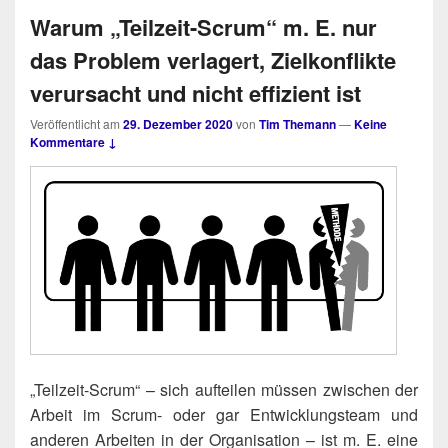
Warum „Teilzeit-Scrum“ m. E. nur
das Problem verlagert, Zielkonflikte
verursacht und nicht effizient ist
Veröffentlicht am
29. Dezember 2020
von
Tim Themann
—
Keine
Kommentare ↓
„Teil­zeit-Scrum“ – sich auf­tei­len müs­sen zwi­schen der
Arbeit im Scrum- oder gar Ent­wick­lungs­team und
ande­ren Arbei­ten in der Orga­ni­sa­ti­on – ist m. E. eine