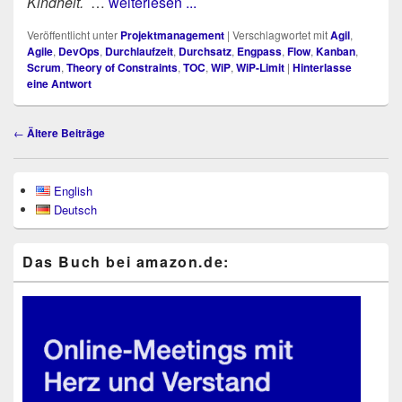
Kindheit.
…
weiterlesen ...
Veröffentlicht unter
Projektmanagement
|
Verschlagwortet mit
Agil
,
Agile
,
DevOps
,
Durchlaufzeit
,
Durchsatz
,
Engpass
,
Flow
,
Kanban
,
Scrum
,
Theory of Constraints
,
TOC
,
WiP
,
WiP-Limit
|
Hinterlasse
eine Antwort
Beitragsnavigation
←
Ältere Beiträge
Primärer
English
Seitenleisten-
Deutsch
Widgetbereich
Das Buch bei ama​zon​.de: