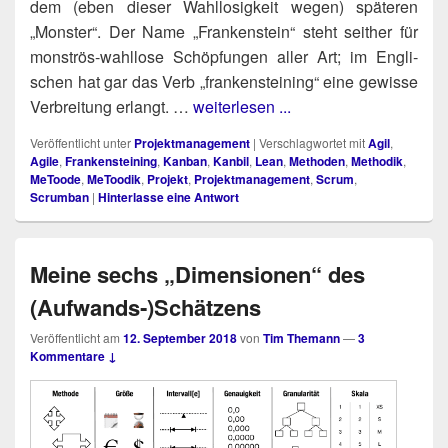
dem (eben die­ser Wahl­lo­sig­keit wegen) spä­te­ren
„Mons­ter“. Der Name „Fran­ken­stein“ steht seit­her für
mons­trös-wahl­lo­se Schöp­fun­gen aller Art; im Eng­li­
schen hat gar das Verb „fran­ken­stei­ning“ eine gewis­se
Ver­brei­tung erlangt. …
weiterlesen ...
Veröffentlicht unter
Projektmanagement
|
Verschlagwortet mit
Agil
,
Agile
,
Frankensteining
,
Kanban
,
Kanbil
,
Lean
,
Methoden
,
Methodik
,
MeToode
,
MeToodik
,
Projekt
,
Projektmanagement
,
Scrum
,
Scrumban
|
Hinterlasse eine Antwort
Meine sechs „Dimensionen“ des
(Aufwands‑)Schätzens
Veröffentlicht am
12. September 2018
von
Tim Themann
—
3
Kommentare ↓