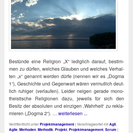
Bestün­de eine Reli­gi­on „X“ ledig­lich dar­auf, bestim­
men zu dür­fen, wel­ches Glau­ben und wel­ches Ver­hal­
ten „x“ genannt wer­den dür­fe (nen­nen wir es „Dog­ma
1“), Geschich­te und Gegen­wart wären ver­mut­lich deut­
lich ruhi­ger (ver­lau­fen). Lei­der nei­gen gera­de mono­
the­is­ti­sche Reli­gio­nen dazu, jeweils für sich den
Besitz der abso­lu­ten und ein­zi­gen ‚Wahr­heit‘ zu rekla­
mie­ren („Dog­ma 2“). …
weiterlesen ...
Veröffentlicht unter
Projektmanagement
|
Verschlagwortet mit
Agil
,
Agile
,
Methoden
,
Methodik
,
Projekt
,
Projektmanagement
,
Scrum
|