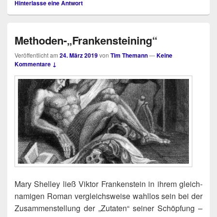
Hinterlasse eine Antwort
Methoden-„Frankensteining“
Veröffentlicht am
24. März 2019
von
Tim Themann
—
Keine
Kommentare ↓
Mary Shel­ley ließ Vik­tor Fran­ken­stein in ihrem gleich­
na­mi­gen Roman ver­gleichs­wei­se wahl­los sein bei der
Zusam­men­stel­lung der „Zuta­ten“ sei­ner Schöp­fung –