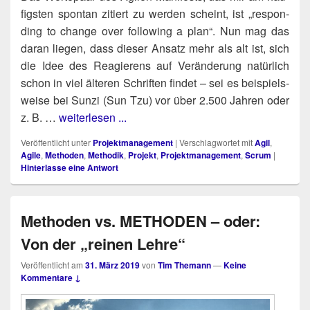
figs­ten spon­tan zitiert zu wer­den scheint, ist „respon­
ding to chan­ge over fol­lo­wing a plan“. Nun mag das
dar­an lie­gen, dass die­ser Ansatz mehr als alt ist, sich
die Idee des Reagie­rens auf Ver­än­de­rung natür­lich
schon in viel älte­ren Schrif­ten fin­det – sei es bei­spiels­
wei­se bei Sun­zi (Sun Tzu) vor über 2.500 Jah­ren oder
z. B. …
weiterlesen ...
Veröffentlicht unter
Projektmanagement
|
Verschlagwortet mit
Agil
,
Agile
,
Methoden
,
Methodik
,
Projekt
,
Projektmanagement
,
Scrum
|
Hinterlasse eine Antwort
Methoden vs. METHODEN – oder:
Von der „reinen Lehre“
Veröffentlicht am
31. März 2019
von
Tim Themann
—
Keine
Kommentare ↓