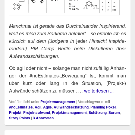
Manch­mal ist gera­de das Durch­ein­an­der inspi­rie­rend,
weil es mich zum Sor­tie­ren ani­miert – so erleb­te ich es
kürz­lich auf dem (übri­gens in
jeder
Hin­sicht inspi­rie­
ren­den!) PM Camp Ber­lin beim Dis­ku­tie­ren über
Aufwandsschätzungen.
Ob agil oder nicht – solan­ge man nicht zufäl­lig Anhän­
ger der #noEstimates-„Bewegung“ ist, kommt man
über kurz oder lang in die Situa­ti­on, (Projekt‑)​
Aufwände schät­zen zu müs­sen. …
weiterlesen ...
Veröffentlicht unter
Projektmanagement
|
Verschlagwortet mit
#noEstimates
,
Agil
,
Agile
,
Aufwandsschätzung
,
Planning Poker
,
Projekt
,
Projektaufwand
,
Projektmanagement
,
Schätzung
,
Scrum
,
Story Points
|
3
Antworten