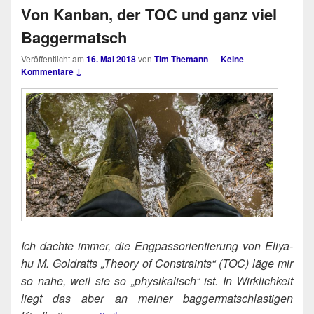
Von Kanban, der TOC und ganz viel
Baggermatsch
Veröffentlicht am
16. Mai 2018
von
Tim Themann
—
Keine
Kommentare ↓
Ich dach­te immer, die Eng­pass­ori­en­tie­rung von Eli­ya­
hu M. Gold­ratts „Theo­ry of Cons­traints“ (TOC) läge mir
so nahe, weil sie so „phy­si­ka­lisch“ ist. In Wirk­lich­keit
liegt das aber an mei­ner bag­ger­mat­sch­las­ti­gen