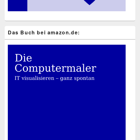
Das Buch bei ama​zon​.de: