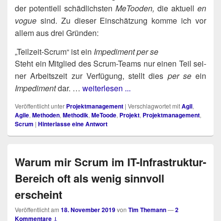
der poten­ti­ell schäd­lichs­ten
MeToo­den,
die aktu­ell
en
vogue
sind. Zu die­ser Ein­schät­zung kom­me ich vor
allem aus drei Gründen:
„Teilzeit-Scrum“ ist ein
Impediment
per se
Steht ein Mit­glied des Scrum-Teams nur einen Teil sei­
ner Arbeits­zeit zur Ver­fü­gung, stellt dies
per se
ein
Impe­di­ment
dar. …
weiterlesen ...
Veröffentlicht unter
Projektmanagement
|
Verschlagwortet mit
Agil
,
Agile
,
Methoden
,
Methodik
,
MeToode
,
Projekt
,
Projektmanagement
,
Scrum
|
Hinterlasse eine Antwort
Warum mir Scrum im IT-Infrastruktur-
Bereich oft als wenig sinnvoll
erscheint
Veröffentlicht am
18. November 2019
von
Tim Themann
—
2
Kommentare ↓