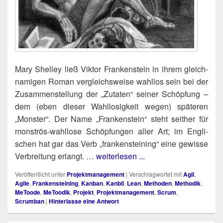
Mary Shel­ley ließ Vik­tor Fran­ken­stein in ihrem gleich­
na­mi­gen Roman ver­gleichs­wei­se wahl­los sein bei der
Zusam­men­stel­lung der „Zuta­ten“ sei­ner Schöp­fung –
dem (eben die­ser Wahl­lo­sig­keit wegen) spä­te­ren
„Mons­ter“. Der Name „Fran­ken­stein“ steht seit­her für
mons­trös-wahl­lo­se Schöp­fun­gen aller Art; im Eng­li­
schen hat gar das Verb „fran­ken­stei­ning“ eine gewis­se
Ver­brei­tung erlangt. …
weiterlesen ...
Veröffentlicht unter
Projektmanagement
|
Verschlagwortet mit
Agil
,
Agile
,
Frankensteining
,
Kanban
,
Kanbil
,
Lean
,
Methoden
,
Methodik
,
MeToode
,
MeToodik
,
Projekt
,
Projektmanagement
,
Scrum
,
Scrumban
|
Hinterlasse eine Antwort