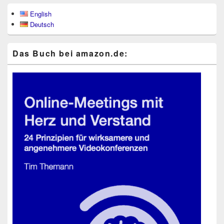
Primärer
English
Seitenleisten-
Deutsch
Widgetbereich
Das Buch bei ama​zon​.de: