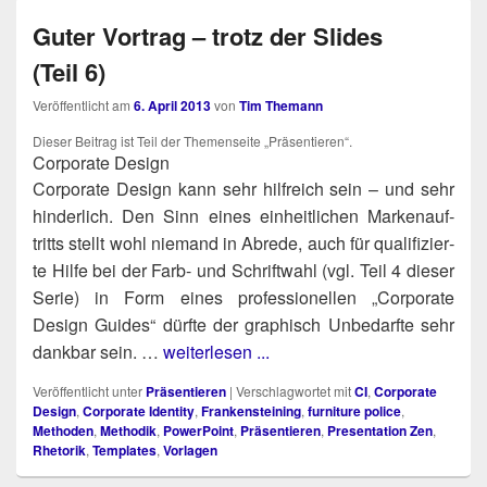
Guter Vortrag – trotz der Slides
(Teil 6)
Veröffentlicht am
6. April 2013
von
Tim Themann
Die­ser Bei­trag ist Teil der The­men­sei­te „Prä­sen­tie­ren“.
Corporate Design
Cor­po­ra­te Design kann sehr hilf­reich sein – und sehr
hin­der­lich. Den Sinn eines ein­heit­li­chen Mar­ken­auf­
tritts stellt wohl nie­mand in Abre­de, auch für qua­li­fi­zier­
te Hil­fe bei der Farb- und Schrift­wahl (vgl. Teil 4 die­ser
Serie) in Form eines pro­fes­sio­nel­len „Cor­po­ra­te
Design Gui­des“ dürf­te der gra­phisch Unbe­darf­te sehr
dank­bar sein. …
weiterlesen ...
Veröffentlicht unter
Präsentieren
|
Verschlagwortet mit
CI
,
Corporate
Design
,
Corporate Identity
,
Frankensteining
,
furniture police
,
Methoden
,
Methodik
,
PowerPoint
,
Präsentieren
,
Presentation Zen
,
Rhetorik
,
Templates
,
Vorlagen