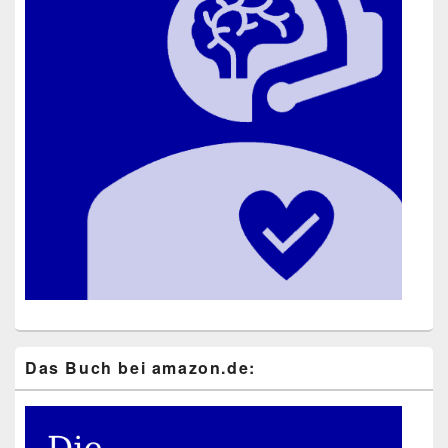
Das Buch bei ama​zon​.de: