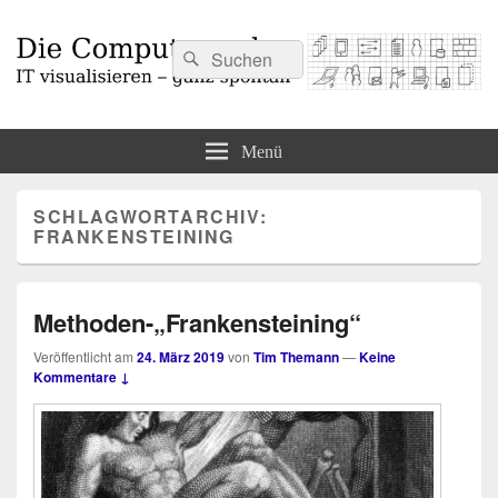
Suchen
Suchen
nach:
Die Computermaler
IT visualisieren – ganz spontan
Menü
SCHLAGWORTARCHIV:
FRANKENSTEINING
Methoden-„Frankensteining“
Veröffentlicht am
24. März 2019
von
Tim Themann
—
Keine
Kommentare ↓