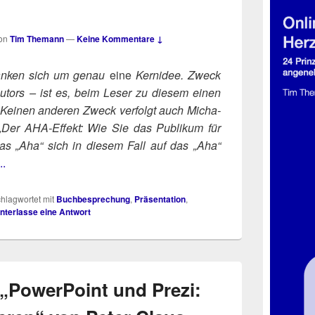
on
Tim Themann
—
Keine Kommentare ↓
ran­ken sich um genau
eine
Kern­idee. Zweck
Autors – ist es, beim Leser zu die­sem einen
. Kei­nen ande­ren Zweck ver­folgt auch Micha­
 „Der AHA-Effekt: Wie Sie das Publi­kum für
s „Aha“ sich in die­sem Fall auf das „Aha“
..
hlagwortet mit
Buchbesprechung
,
Präsentation
,
nterlasse eine Antwort
 „PowerPoint und Prezi: