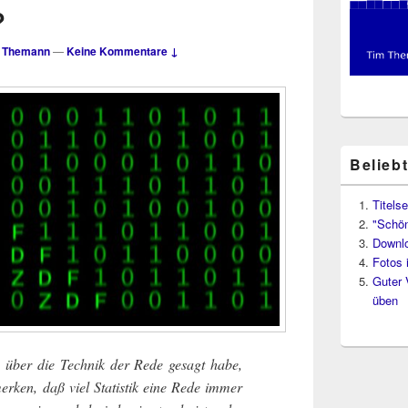
?
 Themann
—
Keine Kommentare ↓
Belieb
Titelse
"Schön
Downl
Fotos 
Guter 
üben
über die Tech­nik der Rede gesagt habe,
r­ken, daß viel Sta­tis­tik eine Rede immer