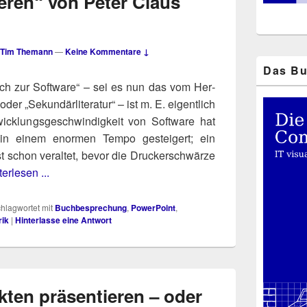
eren“ von Peter Claus
Tim Themann
—
Keine Kommentare ↓
Das Bu
uch zur Soft­ware“ – sei es nun das vom Her­
 oder „Sekun­där­li­te­ra­tur“ – ist m. E. eigent­lich
ick­lungs­ge­schwin­dig­keit von Soft­ware hat
 in einem enor­men Tem­po gestei­gert; ein
 schon ver­al­tet, bevor die Dru­cker­schwär­ze
terlesen ...
hlagwortet mit
Buchbesprechung
,
PowerPoint
,
rik
|
Hinterlasse eine Antwort
kten präsentieren – oder