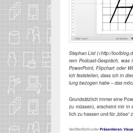
Ste­phan List (<http://​tool​blog
rem Pod­cast-Gespräch, was ich
Power­Point
, Flip­chart oder W
ich fest­stel­len, dass ich in d
lung bezo­gen habe – das möch­
Grund­sätz­lich immer eine Power
zu müs­sen), erscheint mir in 
lich zu has­sen und für „böse“ 
Veröffentlicht unter
Präsentieren
,
Visua