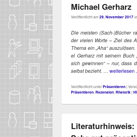
Michael Gerharz
Veröffentlicht am
29. November 2017
v
Die meis­ten (Sach‑)​Bücher 
der vie­len Wor­te – Ziel des 
The­ma ein „Aha“ aus­zu­lö­sen
el Ger­harz mit sei­nem Buch
sich gewin­nen“
– nur, dass da
selbst bezieht.
…
weiterlesen .
Veröffentlicht unter
Präsentieren
|
Versc
Präsentieren
,
Rezension
,
Rhetorik
|
Hi
Literaturhinweis: