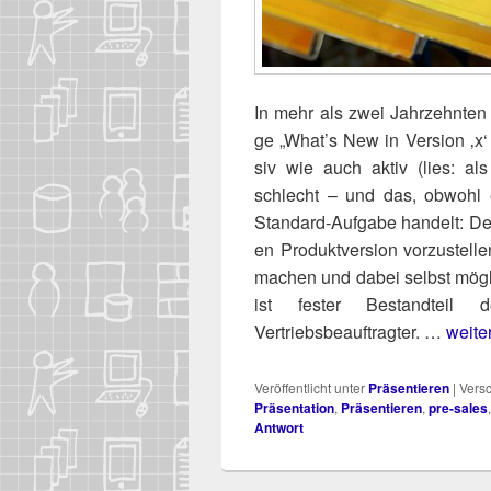
In mehr als zwei Jahr­zehn­ten i
ge „What’s New in Ver­si­on ‚x‘
siv wie auch aktiv (lies: als
schlecht – und das, obwohl e
Stan­dard-Auf­ga­be han­delt: D
en Pro­dukt­ver­si­on vor­zu­ste
machen und dabei selbst mög­li
ist fes­ter Bestand­teil
Vertriebsbeauftragter. …
weiter
Veröffentlicht unter
Präsentieren
|
Versc
Präsentation
,
Präsentieren
,
pre-sales
Antwort