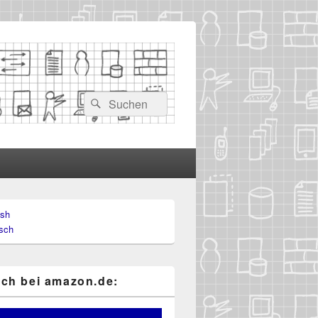
Suchen
Suchen
nach:
ish
-
sch
ch
ch bei ama​zon​.de: