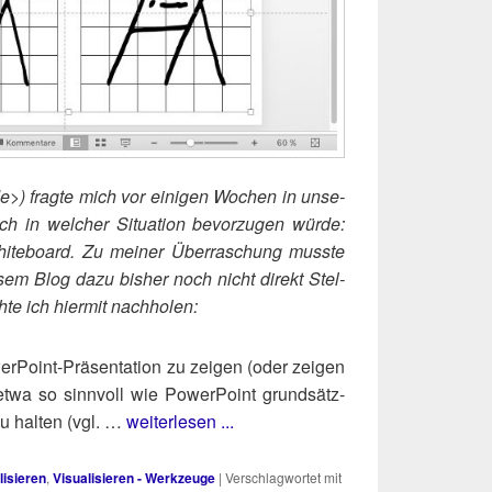
​.de>) frag­te mich vor eini­gen Wochen in unse­
 in wel­cher Situa­ti­on bevor­zu­gen wür­de:
hite­board. Zu mei­ner Über­ra­schung muss­te
ie­sem Blog dazu bis­her noch nicht direkt Stel­
te ich hier­mit nachholen:
­Point-Prä­sen­ta­ti­on zu zei­gen (oder zei­gen
etwa so sinn­voll wie Power­Point grund­sätz­
zu hal­ten (vgl. …
weiterlesen ...
lisieren
,
Visualisieren - Werkzeuge
|
Verschlagwortet mit