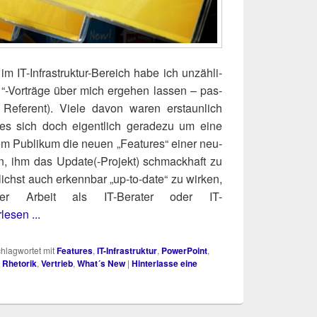
m IT-Infra­struk­tur-Bereich habe ich unzäh­li­
 “-Vor­trä­ge über mich erge­hen las­sen – pas­
 Refe­rent). Vie­le davon waren erstaun­lich
s sich doch eigent­lich gera­de­zu um eine
em Publi­kum die neu­en „Fea­tures“ einer neu­
l­len, ihm das Update(-Projekt) schmack­haft zu
chst auch erkenn­bar „up-to-date“ zu wir­ken,
 der Arbeit als IT-Bera­ter oder IT-
lesen ...
hlagwortet mit
Features
,
IT-Infrastruktur
,
PowerPoint
,
,
Rhetorik
,
Vertrieb
,
What´s New
|
Hinterlasse eine