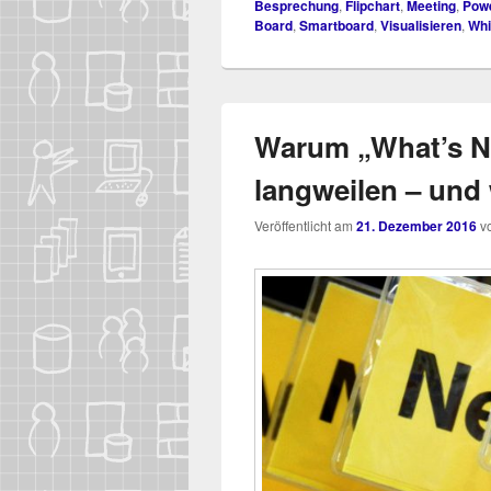
Besprechung
,
Flipchart
,
Meeting
,
Powe
Board
,
Smartboard
,
Visualisieren
,
Whi
Warum „What’s N
langweilen – und 
Veröffentlicht am
21. Dezember 2016
v