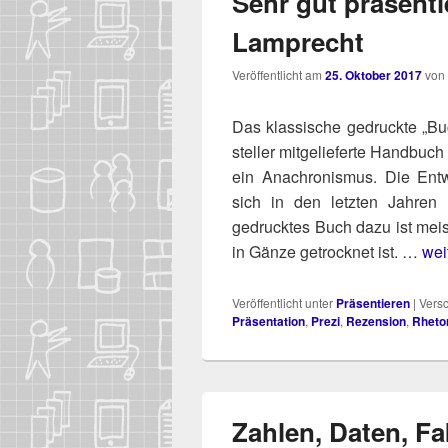
Sehr gut präsenti
Lamprecht
Veröffentlicht am
25. Oktober 2017
von
Das klas­si­sche gedruck­te „B
stel­ler mit­ge­lie­fer­te Hand­buch
ein Ana­chro­nis­mus. Die Ent­w
sich in den letz­ten Jah­ren
gedruck­tes Buch dazu ist meist
in Gän­ze getrock­net ist. …
wei
Veröffentlicht unter
Präsentieren
|
Versc
Präsentation
,
Prezi
,
Rezension
,
Rheto
Zahlen, Daten, Fa