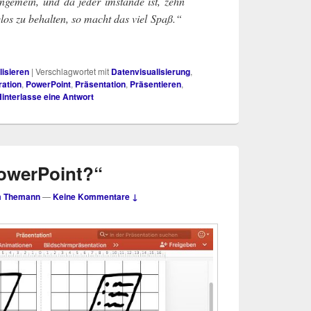
nge­mein, und da jeder imstan­de ist, zehn
e­los zu behal­ten, so macht das viel Spaß.“
lisieren
|
Verschlagwortet mit
Datenvisualisierung
,
tration
,
PowerPoint
,
Präsentation
,
Präsentieren
,
interlasse eine Antwort
PowerPoint?“
m Themann
—
Keine Kommentare ↓