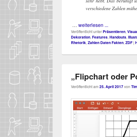
sehr hebt. Das beru­higt u
ver­schie­de­ne Zah­len müh
…
weiterlesen ...
Veröffentlicht unter
Präsentieren
,
Visua
Dekoration
,
Features
,
Handouts
,
Illus
Rhetorik
,
Zahlen Daten Fakten
,
ZDF
|
H
„Flipchart oder 
Veröffentlicht am
25. April 2017
von
Ti