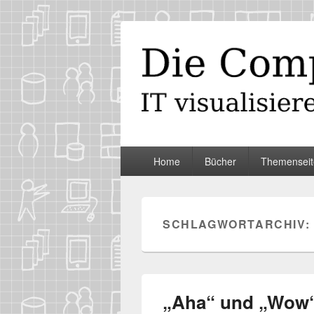
Die Computer
IT visualisieren – ganz spontan
Primäres
Home
Bücher
Themenseit
Menü
SCHLAGWORTARCHIV:
„Aha“ und „Wow“