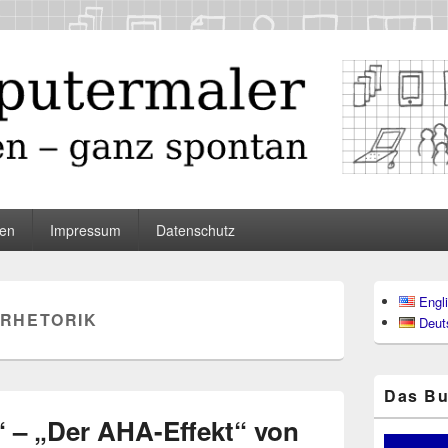
maler
en
Impressum
Datenschutz
Primärer
Engl
Seitenleisten
RHETORIK
Deut
Widgetberei
Das Bu
 – „Der AHA-Effekt“ von