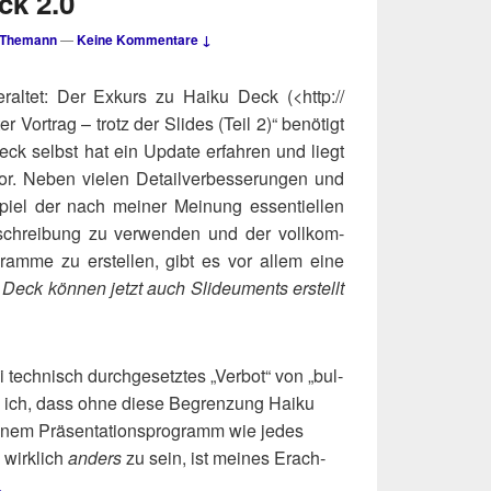
ck 2.0
 Themann
—
Keine Kommentare ↓
er­al­tet: Der Exkurs zu Hai­ku Deck (<http://​
r Vor­trag – trotz der Slides (Teil 2)“ benö­tigt
eck selbst hat ein Update erfah­ren und liegt
or. Neben vie­len Detail­ver­bes­se­run­gen und
piel der nach mei­ner Mei­nung essen­ti­el­len
­schrei­bung zu ver­wen­den und der voll­kom­
gram­me zu erstel­len, gibt es vor allem eine
 Deck kön­nen jetzt auch Slideu­ments
erstellt
 tech­nisch durch­ge­setz­tes „Ver­bot“ von „bul­
te ich, dass ohne die­se Begren­zung Hai­ku
em Prä­sen­ta­ti­ons­pro­gramm wie jedes
 wirk­lich
anders
zu sein, ist mei­nes Erach­
.