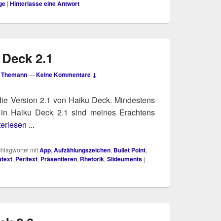
ge
|
Hinterlasse eine Antwort
 Deck 2.1
 Themann
—
Keine Kommentare ↓
e Ver­si­on 2.1 von Hai­ku Deck. Min­des­tens
 in Hai­ku Deck 2.1 sind mei­nes Erach­tens
erlesen ...
hlagwortet mit
App
,
Aufzählungszeichen
,
Bullet Point
,
atext
,
Peritext
,
Präsentieren
,
Rhetorik
,
Slideuments
|