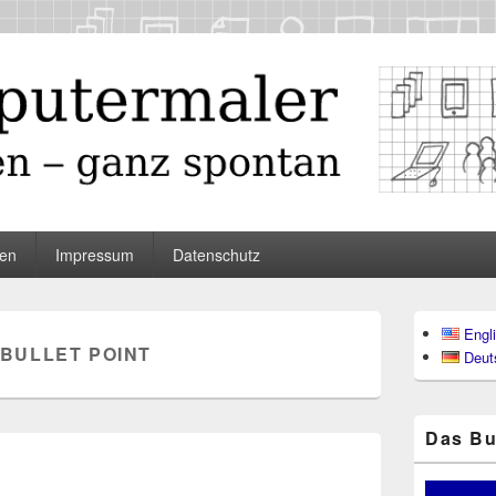
maler
en
Impressum
Datenschutz
Primärer
Engl
Seitenleisten
BULLET POINT
Deut
Widgetberei
Das Bu