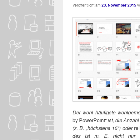
Veröffentlicht am
23. November 2015
v
Der wohl häu­figs­te wohl­ge­m
by Power­Point“
ist, die Anzahl
(z. B. „höchs­tens 15“) oder
rel
des ist m. E. nicht nur U