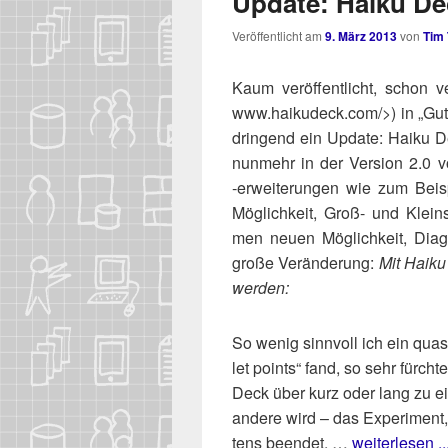
Update: Haiku De
Veröffentlicht am
9. März 2013
von
Tim
Kaum ver­öf­fent­licht, schon v
www​.hai​ku​deck​.com/>) in „Gute
drin­gend ein Update: Hai­ku D
nun­mehr in der Ver­si­on 2.0 v
‑erwei­te­run­gen wie zum Bei­s
Mög­lich­keit, Groß- und Klein
men neu­en Mög­lich­keit, Dia­
gro­ße Ver­än­de­rung:
Mit Hai­ku
wer­den:
So wenig sinn­voll ich ein qua­si
let points“ fand, so sehr fürch­
Deck über kurz oder lang zu ein
ande­re wird – das Expe­ri­ment,
tens been­det. …
weiterlesen ..