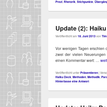
Prezi
,
Rhetorik
,
Stichpunkte
,
Übergän
Update (2): Haiku
Veröffentlicht am
18. Juni 2013
von
Tim
Vor weni­gen Tagen erschien di
zwei der vie­len Neue­run­gen
einen Kom­men­tar wert: …
weit
Veröffentlicht unter
Präsentieren
|
Versc
Haiku Deck
,
Methoden
,
Methodik
,
Par
Hinterlasse eine Antwort