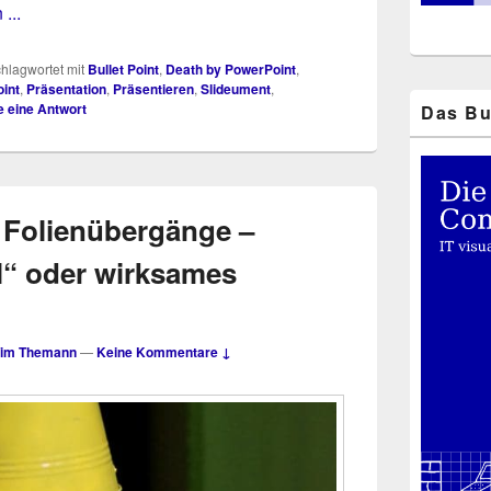
...
hlagwortet mit
Bullet Point
,
Death by PowerPoint
,
int
,
Präsentation
,
Präsentieren
,
Slideument
,
e eine Antwort
Das Bu
 Folienübergänge –
“ oder wirksames
im Themann
—
Keine Kommentare ↓