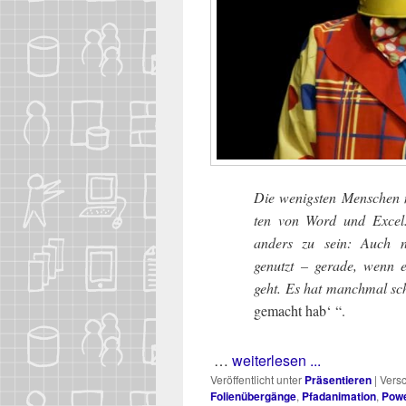
Die wenigs­ten Men­schen nut­
ten von Word und Excel. 
anders zu sein: Auch noch
genutzt – gera­de, wenn es
geht. Es hat manch­mal s
gemacht hab‘ “.
…
weiterlesen ...
Veröffentlicht unter
Präsentieren
|
Versc
Folienübergänge
,
Pfadanimation
,
Powe