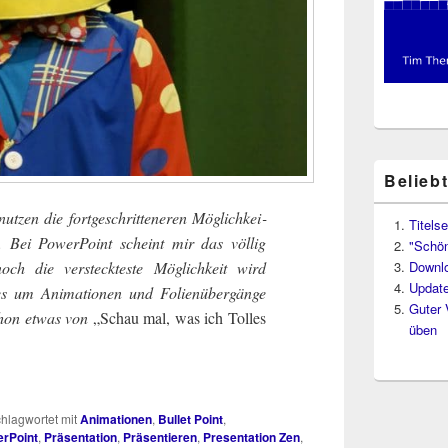
Belieb
zen die fort­ge­schrit­te­ne­ren Mög­lich­kei­
Titelse
Bei Power­Point scheint mir das völ­lig
"Schön
 die ver­steck­tes­te Mög­lich­keit wird
Downl
Update
 um Ani­ma­tio­nen und Foli­en­über­gän­ge
Guter 
chon etwas von
„Schau mal, was ich Tol­les
üben
hlagwortet mit
Animationen
,
Bullet Point
,
rPoint
,
Präsentation
,
Präsentieren
,
Presentation Zen
,