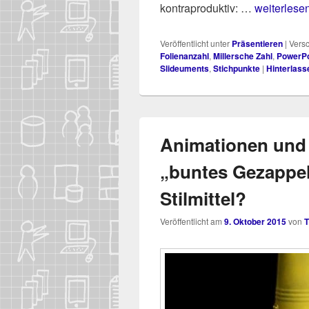
kontraproduktiv: …
weiterlesen 
Veröffentlicht unter
Präsentieren
|
Versc
Folienanzahl
,
Millersche Zahl
,
PowerPo
Slideuments
,
Stichpunkte
|
Hinterlass
Animationen und
„buntes Gezappel
Stilmittel?
Veröffentlicht am
9. Oktober 2015
von
T