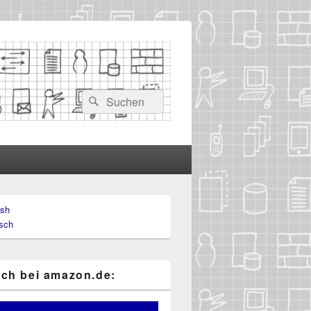
Suchen
Suchen
nach:
ish
-
sch
ch
ch bei ama​zon​.de: