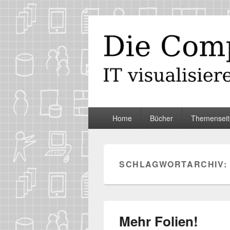
Die Computer
IT visualisieren – ganz spontan
Primäres
Home
Bücher
Themenseit
Menü
SCHLAGWORTARCHIV:
Mehr Folien!