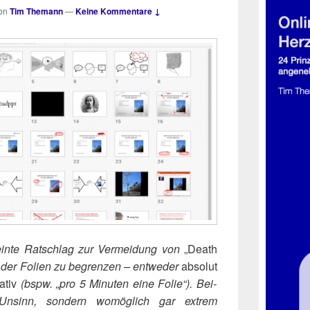
on
Tim Themann
—
Keine Kommentare ↓
ein­te Rat­schlag zur Ver­mei­dung von
„Death
 der Foli­en zu begren­zen – ent­we­der
abso­lut
a­tiv
(bspw. „pro 5 Minu­ten eine Folie“). Bei­
nsinn, son­dern womög­lich gar extrem