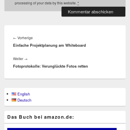
processing of your data by this website.
*
Beitragsnavigation
Vorheriger
←
Vorherige
Einfache Projektplanung am Whiteboard
Beitrag:
Nächster
Weiter
→
Fotoprotokolle: Verunglückte Fotos retten
Beitrag:
Primärer
English
Seitenleisten-
Deutsch
Widgetbereich
Das Buch bei ama​zon​.de: