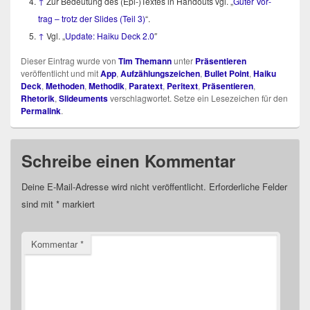
↑
Zur Bedeu­tung des (Epi‑)​Textes in Hand­outs vgl. „
Guter Vor­
trag – trotz der Slides (Teil 3)
“.
↑
Vgl. „
Update: Hai­ku Deck 2.0
″
Dieser Eintrag wurde von
Tim Themann
unter
Präsentieren
veröffentlicht und mit
App
,
Aufzählungszeichen
,
Bullet Point
,
Haiku
Deck
,
Methoden
,
Methodik
,
Paratext
,
Peritext
,
Präsentieren
,
Rhetorik
,
Slideuments
verschlagwortet. Setze ein Lesezeichen für den
Permalink
.
Schreibe einen Kommentar
Deine E-Mail-Adresse wird nicht veröffentlicht.
Erforderliche Felder
sind mit
*
markiert
Kommentar
*