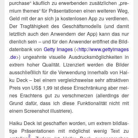
purcha­se“ käuf­lich zu erwer­ben­den zusätz­li­chen „pre­
mi­um the­mes“ für Prä­sen­ta­tio­nen einen wei­te­ren Weg,
Geld mit der an sich ja kos­ten­lo­sen App zu ver­die­nen.
Der Trag­fä­hig­keit des Geschäfts­mo­dells (und damit
letzt­lich auch den Anwen­dern der App) kann das nur
dien­lich sein – und für den Anwen­der eröff­net die Bild­
da­ten­bank von
Get­ty Images
(<
http://​www​.get​ty​images​
.de
>) unge­ahn­te visu­el­le Aus­drucks­mög­lich­kei­ten in
extrem hoher Qua­li­tät. Lizen­ziert wer­den die Bil­der
aus­schließ­lich für die Ver­wen­dung inner­halb von Hai­
ku Deck – bei einem ver­gleichs­wei­se sehr attrak­ti­ven
Preis von US$ 1,99 ist die­se Ein­schrän­kung aber mei­
nes Erach­tens gut zu ver­schmer­zen (aller­dings der
Grund dafür, dass ich die­se Funk­tio­na­li­tät nicht mit
einem Screen­shot illustriere).
Hai­ku Deck ist geschaf­fen wor­den, um extrem bild­las­
ti­ge Prä­sen­ta­tio­nen mit mög­lichst wenig Text zu
2