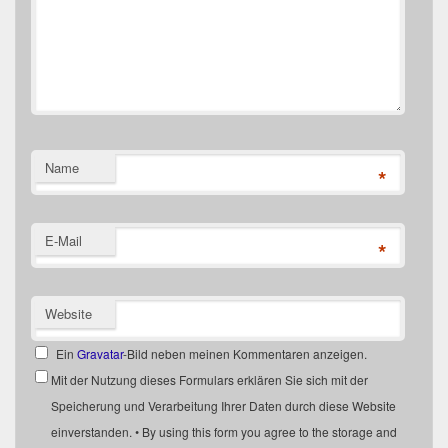
Name
*
E-Mail
*
Website
Ein
Gravatar
-Bild neben meinen Kommentaren anzeigen.
Mit der Nutzung dieses Formulars erklären Sie sich mit der
Speicherung und Verarbeitung Ihrer Daten durch diese Website
einverstanden. • By using this form you agree to the storage and