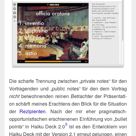
Die schar­fe Tren­nung zwi­schen „pri­va­te notes“ für den
Vor­tra­gen­den und „public notes“ für den dem Vor­trag
nicht
bei­woh­nen­den rei­nen
Betrach­ter
der Prä­sen­ta­ti­
on schärft mei­nes Erach­tens den Blick für die Situa­ti­on
der
Rezi­pi­en­ten
. Nach der mir eher prag­ma­tisch-
oppor­tu­nis­ti­schen erschie­ne­nen Ein­füh­rung von „bul­let
5
points“ in Hai­ku Deck 2.0​
ist es den Ent­wick­lern von
Hai­ku Deck mit der Ver­si­on 2.1 erneut gelun­gen, einen