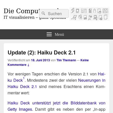
Suchen
Suchen
nach:
Die Computermaler
IT visualisieren – ganz spontan
Menü
Update (2): Haiku Deck 2.1
Veröffentlicht am
18. Juni 2013
von
Tim Themann
—
Keine
Kommentare ↓
Vor weni­gen Tagen erschien die Ver­si­on 2.1 von
Hai­
1
ku Deck
. Min­des­tens zwei der vie­len
Neue­run­gen in
Hai­ku Deck 2.1
sind mei­nes Erach­tens einen Kom­
men­tar wert:
Hai­ku Deck unter­stützt jetzt die Bild­da­ten­bank von
Get­ty Images.
Damit gibt es neben den per „in-app