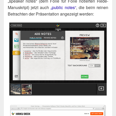
„spea­k­er notes“ (dem Folie für Folie notier­ten Rede-
Manu­skript) jetzt auch
„public notes“
, die beim rei­nen
Betrach­ten der Prä­sen­ta­ti­on ange­zeigt werden: