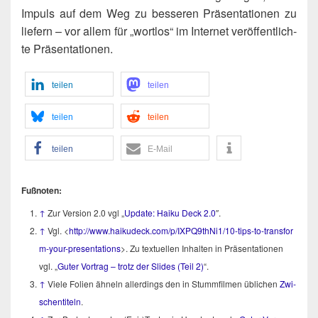
Impuls auf dem Weg zu bes­se­ren Prä­sen­ta­tio­nen zu
lie­fern – vor allem für „wort­los“ im Inter­net ver­öf­fent­lich­
te Präsentationen.
tei­len
tei­len
tei­len
tei­len
tei­len
E‑Mail
Fuß­no­ten:
↑
Zur Ver­si­on 2.0 vgl „
Update: Hai­ku Deck 2.0
″.
↑
Vgl. <
http://​www​.hai​ku​deck​.com/​p​/​I​X​P​Q​9​t​h​N​i​1​/​1​0​-​t​i​p​s​-​t​o​-​t​r​a​n​s​f​o​r​
m​-​y​o​u​r​-​p​r​e​sentations
>. Zu tex­tu­el­len Inhal­ten in Prä­sen­ta­tio­nen
vgl. „
Guter Vor­trag – trotz der Slides (Teil 2)
“.
↑
Vie­le Foli­en ähneln aller­dings den in Stumm­fil­men übli­chen
Zwi­
schen­ti­teln
.