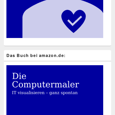
Das Buch bei ama​zon​.de: