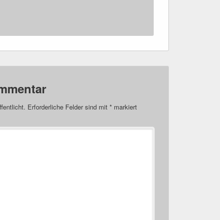
ommentar
fentlicht.
Erforderliche Felder sind mit
*
markiert