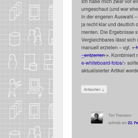
Ich habe mich zwar vor ein
umge­schaut (und war eher 
in der enge­ren Aus­wahl – d
ja recht klar und deut­li
men­ten. Die Ergeb­nis­se s
Ver­gleich­ba­res lässt si
manu­ell erzie­len – vgl.
<
h
_entzerren
>
. Kom­bi­niert 
e​-​w​h​i​t​e​b​o​ard-fotos/
> soll­
aktua­li­sier­ter Arti­kel werd
↓
Antworten
Tim Themann
schrieb
am
22. F