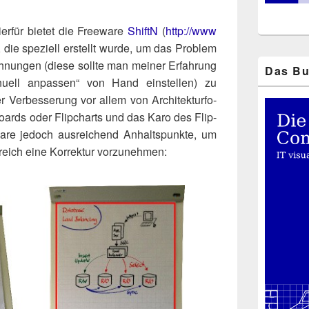
er­für bie­tet die Free­ware
ShiftN
(
http://​www​
die spe­zi­ell erstellt wur­de, um das Pro­blem
h­nun­gen (die­se soll­te man mei­ner Erfah­rung
Das Bu
­ell anpas­sen“ von Hand ein­stel­len) zu
 Ver­bes­se­rung vor allem von Archi­tek­tur­fo­
boards oder Flip­charts und das Karo des Flip­
­ware jedoch aus­rei­chend Anhalts­punk­te, um
­reich eine Kor­rek­tur vorzunehmen: