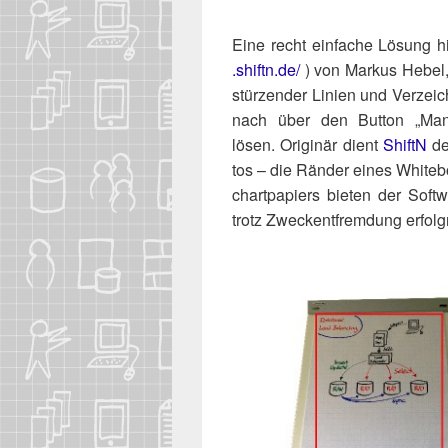
Eine recht ein­fa­che Lösung hi
.shiftn​.de/
) von Mar­kus Hebel, 
stür­zen­der Lini­en und Ver­zeic
nach über den But­ton „Manu
lösen.
Ori­gi­när dient
ShiftN
der
tos – die Rän­der eines White­
chart­pa­piers bie­ten der Soft
trotz Zweck­ent­frem­dung erfolg