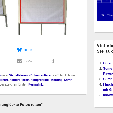
Viellei
tei­len
Sie au
E‑Mail
Guter 
Some 
Power
n
unter
Visualisieren - Dokumentieren
veröffentlicht und
Guter 
pchart
,
Fotografieren
,
Fotoprotokoll
,
Meeting
,
ShiftN
,
Flipch
 Lesezeichen für den
Permalink
.
mit G
Innova
erunglückte Fotos retten“