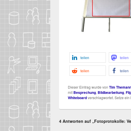
tei­len
tei­len
tei­len
tei­len
Dieser Eintrag wurde von
Tim Theman
mit
Besprechung
,
Bildbearbeitung
,
Fli
Whiteboard
verschlagwortet. Setze ein
4 Antworten auf „Fotoprotokolle: V