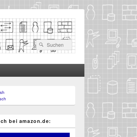
Suchen
Suchen
nach:
ish
-
sch
ch
ch bei ama​zon​.de: