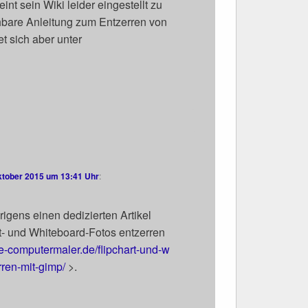
 sein Wiki lei­der ein­ge­stellt zu
­ba­re Anlei­tung zum Ent­zer­ren von
det sich aber unter
ktober 2015 um 13:41 Uhr
:
i­gens einen dedi­zier­ten Arti­kel
- und White­board-Fotos ent­zer­ren
​-computermaler​.de/​f​l​i​p​c​h​a​r​t​-​u​n​d​-​w​
​z​e​r​r​e​n​-mit-gimp/
>.