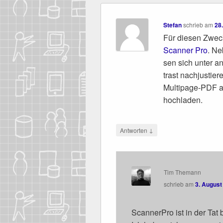
Stefan
schrieb
am
28
Für die­sen Zweck
Scan­ner Pro
. Ne
sen sich unter and
trast nach­jus­tie
Mul­ti­pa­ge-PDF
hochladen.
↓
Antworten
Tim Themann
schrieb
am
3. August
Scan­ner­Pro ist in der Tat