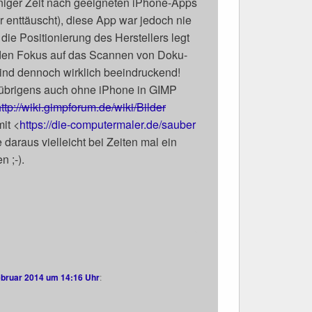
i­ger Zeit nach geeig­ne­ten iPho­ne-Apps
ent­täuscht), die­se App war jedoch nie
ie Posi­tio­nie­rung des Her­stel­lers legt
ch den Fokus auf das Scan­nen von Doku­
ind den­noch wirk­lich beein­dru­ckend!
ch übri­gens auch ohne iPho­ne in GIMP
ttp://​wiki​.gimpfo​rum​.de/​w​i​k​i​/​B​i​l​d​e​r​
mit <
https://​die​-computermaler​.de/​s​a​u​b​e​r​
te dar­aus viel­leicht bei Zei­ten mal ein
en ;-).
ebruar 2014 um 14:16 Uhr
: