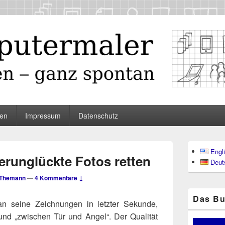
maler
en
Impressum
Datenschutz
Primärer
Engl
Seitenleisten
erunglückte Fotos retten
Deut
Widgetberei
 Themann
—
4 Kommentare ↓
Das Bu
an sei­ne Zeich­nun­gen in letz­ter Sekun­de,
und „zwi­schen Tür und Angel“. Der Qua­li­tät