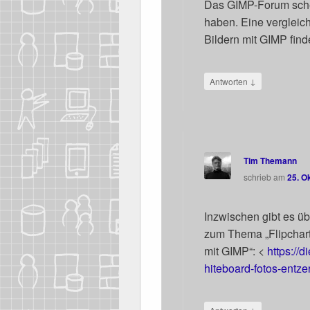
Das GIMP-Forum scheint
haben. Eine ver­gleich
Bil­dern mit GIMP fin­
↓
Antworten
Tim Themann
schrieb
am
25. O
Inzwi­schen gibt es übr
zum The­ma „Flip­chart
mit GIMP“: <
https://​die
h​i​t​e​b​o​a​r​d​-​f​o​t​o​s​-​e​n​t
↓