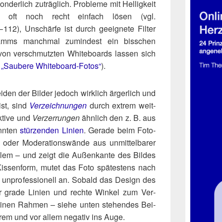
­der­lich zuträg­lich. Pro­ble­me mit Hel­lig­keit
h oft noch recht ein­fach lösen (vgl.
– 112), Unschär­fe ist durch geeig­ne­te Fil­ter
o­gramms manch­mal zumin­dest ein biss­chen
 von ver­schmutz­ten White­boards las­sen sich
.
„Sau­be­re White­board-Fotos“
).
den der Bil­der jedoch wirk­lich ärger­lich und
ist, sind
Ver­zeich­nun­gen
durch extrem weit­
ktive und
Ver­zer­run­gen
ähn­lich den z. B. aus
ann­ten
stür­zen­den Lini­en
. Gera­de beim Foto­
 oder Mode­ra­ti­ons­wän­de aus unmit­tel­ba­rer
blem – und zeigt die Außen­kan­te des Bil­des
 Kis­sen­form, mutet das Foto spä­tes­tens nach
unpro­fes­sio­nell an. Sobald das Design des
er gra­de Lini­en und rech­te Win­kel zum Ver­
einen Rah­men – sie­he unten ste­hen­des Bei­
extrem und vor allem nega­tiv ins Auge.