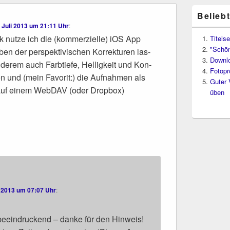
Belieb
. Juli 2013 um 21:11 Uhr
:
 nut­ze ich die (kom­mer­zi­el­le) iOS App
Titelse
"Schön
ben der per­spek­ti­vi­schen Kor­rek­tu­ren las­
Downl
e­rem auch Farb­tie­fe, Hel­lig­keit und Kon­
Fotopr
­ren und (mein Favo­rit:) die Auf­nah­men als
Guter 
 auf einem Web­DAV (oder Drop­box)
üben
 2013 um 07:07 Uhr
:
 beein­dru­ckend – dan­ke für den Hin­weis!