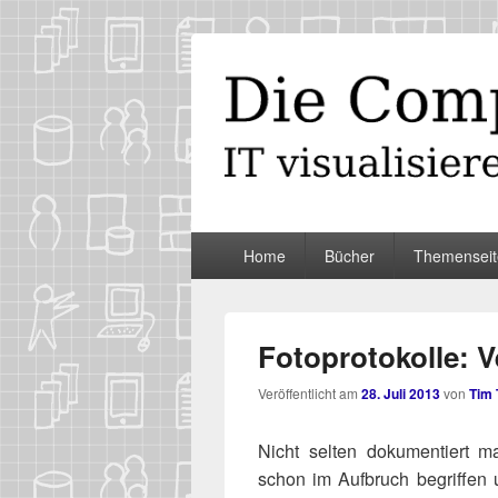
Die Computer
IT visualisieren – ganz spontan
Primäres
Home
Bücher
Themenseit
Menü
Fotoprotokolle: V
Veröffentlicht am
28. Juli 2013
von
Tim
Nicht sel­ten doku­men­tiert m
schon im Auf­bruch begrif­fen 