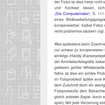
der Fotos ist dies meist nicht son
und Kon­trast las­sen sic
„Die Computermaler“
, S. 111 
eines Bild­be­ar­bei­tungs­pr
kom­pen­sier­bar. Selbst Fotos
recht pro­blem­los säu­bern (vgl
Was spä­tes­tens beim Zuschnei­
nur schwer zu kom­pen­sie­ren 
wink­li­ge (Handy‑)Kameraobje
der Archi­tek­tur­fo­to­gra­fie bek
gra­fie­ren gro­ßer White­boards
Nähe ist dies ein ech­tes Pro­
im Foto­pro­to­koll spä­ter eine
dem Zuschnitt doch ein wenig 
Foto­pro­to­kolls dem Betrach­t
gleich anbie­tet (bspw. durch 
spiel), fällt jede Ver­zer­rung 