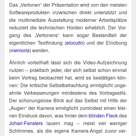
Das „Ver­to­nen“ der Prä­sen­ta­ti­on wird von den meis­ten
Soft­ware­pro­duk­ten inzwi­schen direkt unter­stützt und
die mul­ti­me­dia­le Aus­stat­tung moder­ner Arbeits­plät­ze
redu­ziert die tech­ni­schen Hür­den erheb­lich. Der Vor­
gang des „Ver­to­nens“ kann sogar Bestand­teil der
eigent­li­chen Text­fin­dung (
elo­cu­tio
) und der Ein­übung
(
memo­ria
) wer­den.
Ähn­lich vor­teil­haft lässt sich die Video-Auf­zeich­nung
nut­zen – prak­tisch jeder, der sich selbst schon ein­mal
beim Vor­trag beob­ach­tet hat, wird es bestä­ti­gen kön­
nen: Die kri­ti­sche Selbst­be­trach­tung ermög­licht unge­
ahn­te Ver­bes­se­run­gen min­des­tens des Vor­trags­stils.
Der scho­nungs­lo­se Blick auf das Selbst mit Hil­fe der
„Augen“ der Kame­ra ermög­licht zumin­dest einen klei­
nen Ein­druck davon, was hin­ter dem
blin­den Fleck
des
Joh­a­ri-Fens­ters
lau­ern mag – meist viel weni­ger
Schlim­mes, als die eige­ne Kame­ra-Angst zuvor ver­