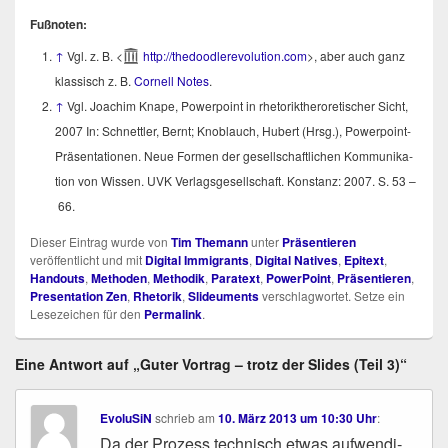
Fuß­no­ten:
↑
Vgl. z. B. <
http://​the​dood​le​re​vo​lu​ti​on​.com
>, aber auch ganz
klas­sisch z. B.
Cor­nell Notes
.
↑
Vgl. Joa­chim Kna­pe, Power­point in rhe­to­rik­t­hero­re­ti­scher Sicht,
2007 In: Schnett­ler, Bernt; Knob­lauch, Hubert (Hrsg.), Power­point-
Prä­sen­ta­tio­nen. Neue For­men der gesell­schaft­li­chen Kom­mu­ni­ka­
ti­on von Wis­sen. UVK Ver­lags­ge­sell­schaft. Kon­stanz: 2007. S. 53 –
66.
Dieser Eintrag wurde von
Tim Themann
unter
Präsentieren
veröffentlicht und mit
Digital Immigrants
,
Digital Natives
,
Epitext
,
Handouts
,
Methoden
,
Methodik
,
Paratext
,
PowerPoint
,
Präsentieren
,
Presentation Zen
,
Rhetorik
,
Slideuments
verschlagwortet. Setze ein
Lesezeichen für den
Permalink
.
Eine Antwort auf „Guter Vortrag – trotz der Slides (Teil 3)“
EvoluSiN
schrieb
am
10. März 2013 um 10:30 Uhr
:
Da der Pro­zess tech­nisch etwas auf­wen­di­