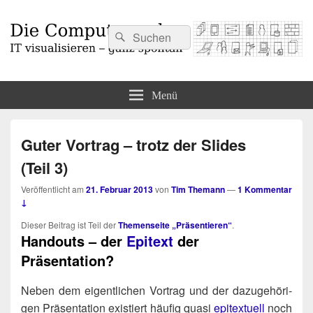
Suchen
Suchen
nach:
Die Computermaler
IT visualisieren – ganz spontan
Menü
Guter Vortrag – trotz der Slides
(Teil 3)
Veröffentlicht am
21. Februar 2013
von
Tim Themann
—
1 Kommentar
↓
Die­ser Bei­trag ist Teil der
The­men­sei­te „Prä­sen­tie­ren“
.
Handouts – der
Epitext
der
Präsentation?
Neben dem eigent­li­chen Vor­trag und der dazu­ge­hö­ri­
gen Prä­sen­ta­ti­on exis­tiert häu­fig qua­si
epi­tex­tu­ell
noch