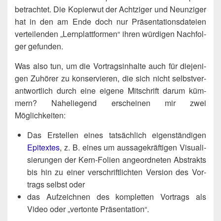
betrach­tet. Die Kopier­wut der Acht­zi­ger und Neun­zi­ger
hat in den am Ende doch nur Prä­sen­ta­ti­ons­da­tei­en
ver­tei­len­den „Lern­platt­for­men“ ihren wür­di­gen Nach­fol­
ger gefunden.
Was also tun, um die Vor­trags­in­hal­te auch für die­je­ni­
gen Zuhö­rer zu kon­ser­vie­ren, die sich nicht selbst­ver­
ant­wort­lich durch eine eige­ne Mit­schrift dar­um küm­
mern? Nahe­lie­gend erschei­nen mir zwei
Möglichkeiten:
Das Erstel­len eines tat­säch­lich eigen­stän­di­gen
Epi­tex­tes
, z. B. eines um aus­sa­ge­kräf­ti­gen Visua­li­
sie­run­gen der Kern-Foli­en ange­ord­ne­ten Abs­trakts
bis hin zu einer ver­schrift­lich­ten Ver­si­on des Vor­
trags selbst oder
das Auf­zeich­nen des kom­plet­ten Vor­trags als
Video oder „ver­ton­te Präsentation“.