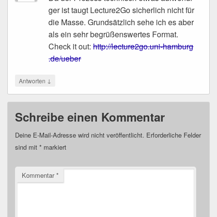
ger ist taugt Lecture2Go sicher­lich nicht für
die Mas­se. Grund­sätz­lich sehe ich es aber
als ein sehr begrü­ßens­wer­tes For­mat.
Check it out:
http://​lec​tu​re2​go​.uni​-ham​burg​
.de/ueber
↓
Antworten
Schreibe einen Kommentar
Deine E-Mail-Adresse wird nicht veröffentlicht.
Erforderliche Felder
sind mit
*
markiert
Kommentar
*