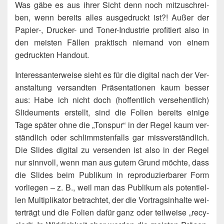
Was gäbe es aus ihrer Sicht denn noch mit­zu­schrei­
ben, wenn bereits alles aus­ge­druckt ist?! Außer der
Papier‑, Dru­cker- und Toner-Indus­trie pro­fi­tiert also in
den meis­ten Fäl­len prak­tisch nie­mand von einem
gedruck­ten Handout.
Inter­es­san­ter­wei­se sieht es für die digi­tal nach der Ver­
an­stal­tung ver­sand­ten Prä­sen­ta­tio­nen kaum bes­ser
aus: Habe ich nicht doch (hof­fent­lich ver­se­hent­lich)
Slideu­ments erstellt, sind die Foli­en bereits eini­ge
Tage spä­ter ohne die „Ton­spur“ in der Regel kaum ver­
ständ­lich oder schlimms­ten­falls gar miss­ver­ständ­lich.
Die Slides digi­tal zu ver­sen­den ist also in der Regel
nur sinn­voll, wenn man aus gutem Grund möch­te, dass
die Slides beim Publi­kum in repro­du­zier­ba­rer Form
vor­lie­gen – z. B., weil man das Publi­kum als poten­ti­el­
len Mul­ti­pli­ka­tor betrach­tet, der die Vor­trags­in­hal­te wei­
ter­trägt und die Foli­en dafür ganz oder teil­wei­se „recy­