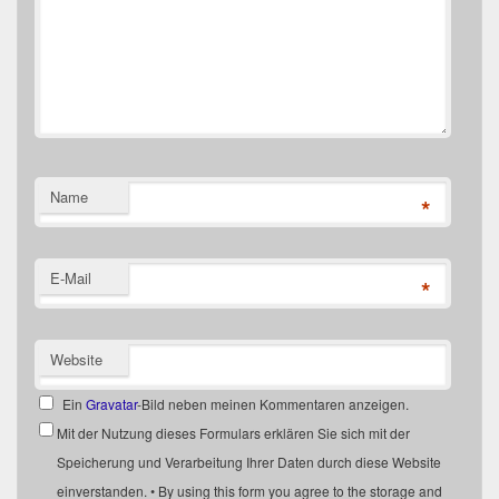
Name
*
E-Mail
*
Website
Ein
Gravatar
-Bild neben meinen Kommentaren anzeigen.
Mit der Nutzung dieses Formulars erklären Sie sich mit der
Speicherung und Verarbeitung Ihrer Daten durch diese Website
einverstanden. • By using this form you agree to the storage and