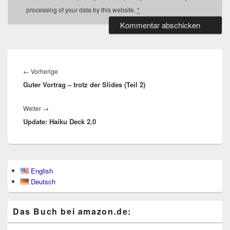
processing of your data by this website.
*
Beitragsnavigation
Vorheriger
←
Vorherige
Guter Vortrag – trotz der Slides (Teil 2)
Beitrag:
Nächster
Weiter
→
Update: Haiku Deck 2.0
Beitrag:
Primärer
English
Seitenleisten-
Deutsch
Widgetbereich
Das Buch bei ama​zon​.de: