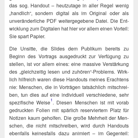
das sog. Hand­out – heut­zu­ta­ge in aller Regel wenig
„hand­lich“, son­dern digi­tal als im Ori­gi­nal oder als
unver­än­der­li­che PDF wei­ter­ge­ge­be­ne Datei. Die Ent­
wick­lung zum Digi­ta­len hat hier vor allem einen Vor­teil:
Sie spart Papier.
Die Unsit­te, die Slides dem Publi­kum bereits zu
Beginn des Vor­trags aus­ge­druckt zur Ver­fü­gung zu
stel­len, ist vor allem eines: eine mas­si­ve Ver­stär­kung
des „gleich­zei­tig lesen und zuhören“-Problems. Wirk­
lich hilf­reich waren die­se Hand­outs mei­nes Erach­tens
nie: Men­schen, die in Vor­trä­gen tat­säch­lich mit­schrei­
ben, tun dies auf eine indi­vi­du­ell ver­schie­de­ne, sehr
1
spe­zi­fi­sche Weise​
. Die­sen Men­schen ist mit vor­ab
gedruck­ten Foli­en mit spär­lich reser­vier­tem Platz für
Noti­zen kaum gehol­fen. Die gro­ße Mehr­heit der Men­
schen, die nicht mit­schrei­ben, wird durch Hand­outs
eben­falls kei­nes­falls dazu ani­miert – im Gegen­teil: