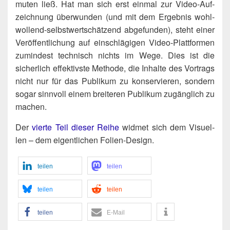
mu­ten ließ. Hat man sich erst ein­mal zur Video-Auf­
zeich­nung über­wun­den (und mit dem Ergeb­nis wohl­
wol­lend-selbst­wert­schät­zend abge­fun­den), steht einer
Ver­öf­fent­li­chung auf ein­schlä­gi­gen Video-Platt­for­men
zumin­dest tech­nisch nichts im Wege. Dies ist die
sicher­lich effek­tivs­te Metho­de, die Inhal­te des Vor­trags
nicht nur für das Publi­kum zu kon­ser­vie­ren, son­dern
sogar sinn­voll einem brei­te­ren Publi­kum zugäng­lich zu
machen.
Der
vier­te Teil die­ser Rei­he
wid­met sich dem Visu­el­
len – dem eigent­li­chen Folien-Design.
tei­len
tei­len
tei­len
tei­len
tei­len
E‑Mail