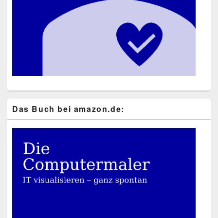
Das Buch bei ama​zon​.de: