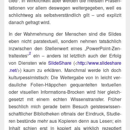
cled“. In Wirk­lich­keit aber wer­den die meis­ten Prä­sen­
ta­tio­nen vor allem des­we­gen wei­ter­ge­ge­ben, weil es
schlicht­weg als selbst­ver­ständ­lich gilt – und expli­zit
danach gefragt wird.
In der Wahr­neh­mung der Men­schen sind die Slides
eben nicht para­tex­tu­ell, son­dern neh­men tat­säch­lich
inzwi­schen den Stel­len­wert eines „Power­Point-Zen­
2
tral­tex­tes“​
ein – anders ist letzt­lich auch der Erfolg
von Diens­ten wie
SlideSha­re
(<
http://​www​.slidesha​re​
.net/
>) kaum zu erklä­ren. Manch­mal wer­de ich doch
kul­tur­pes­si­mis­tisch: Die Wei­ter­ga­be von in leicht ver­
dau­li­che Foli­en-Häpp­chen gequan­tel­ten tex­tu­el­len
oder visu­el­len Infor­ma­ti­ons-Bro­cken wird hier gleich­
ge­setzt mit einem ech­ten Wis­sens­trans­fer. Frü­her
beschlich mich gera­de beim Besuch geis­tes­wis­sen­
schaft­li­cher Biblio­the­ken oft­mals der Ein­druck, Stu­die­
ren bestün­de mehr aus Kopie­ren denn aus Lesen; ein
Inhalt schien erst in kopiert als wirk­lich rezep­tiert