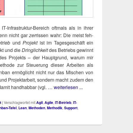
-Infra­struk­tur-Bereich oft­mals als in ihrer
 wenn nicht gar
zer
ris­sen wahr: Die meist feh­
trieb
und
Pro­jekt
ist im Tages­ge­schäft ein
likt und die
Dring­lich­keit
des Betriebs gewinnt
es Pro­jekts – der Haupt­grund, war­um mir
etho­de zur Steue­rung die­ser Arbei­ten als
an­ban ermög­licht nicht nur das Mischen von
n und Pro­jekt­ar­beit, son­dern macht zudem den
d damit hand­hab­bar (vgl. …
weiterlesen ...
t
|
Verschlagwortet mit
Agil
,
Agile
,
IT-Betrieb
,
IT-
nban-Tafel
,
Lean
,
Methoden
,
Methodik
,
Support
,