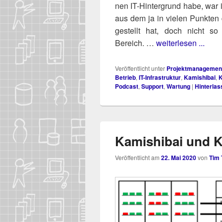
nen IT-Hin­ter­grund habe, war
aus dem ja in vie­len Punk­ten
ge­stellt hat, doch nicht so a
Bereich. …
weiterlesen ...
Veröffentlicht unter
Projektmanagemen
Betrieb
,
IT-Infrastruktur
,
Kamishibai
,
Podcast
,
Support
,
Wartung
|
Hinterlas
Kamishibai und 
Veröffentlicht am
22. Mai 2020
von
Tim