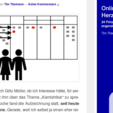
von
Tim Themann
—
Keine Kommentare ↓
Götz Mül­ler, ob ich Inter­es­se hät­te, für sei­
it ihm über das The­ma
„Kami­shi­bai“
zu spre­
oche fand die Auf­zeich­nung statt,
seit heu­te
ine.
Gera­de, weil ich selbst ja einen eher rei­