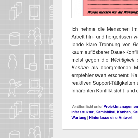
Ich neh­me die Men­schen im IT
Arbeit hin- und her­ge­ris­sen
len­de kla­re Tren­nung von
Be
kaum auf­lös­ba­rer Dau­er-Kon­f
meist gegen die
Wich­tig­keit
d
Kan­ban
als über­grei­fen­de M
emp­feh­lens­wert erscheint: K
reak­ti­ven Sup­port-Tätig­kei­te
inhä­ren­ten Kon­flikt sicht- un
Veröffentlicht unter
Projektmanagemen
Infrastruktur
,
Kamishibai
,
Kanban
,
Ka
Wartung
|
Hinterlasse eine Antwort