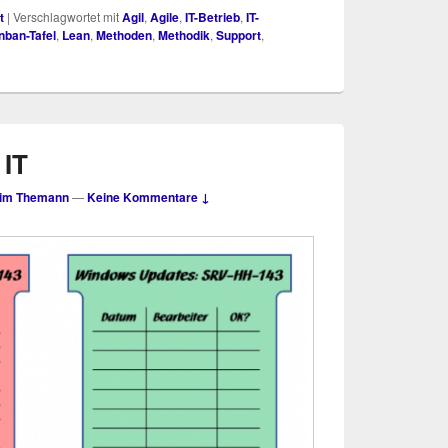
t
|
Verschlagwortet mit
Agil
,
Agile
,
IT-Betrieb
,
IT-
nban-Tafel
,
Lean
,
Methoden
,
Methodik
,
Support
,
 IT
im Themann
—
Keine Kommentare ↓