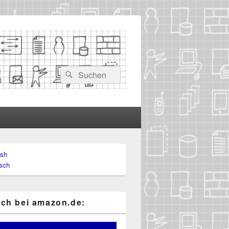
Suchen
Suchen
nach:
ish
-
sch
ch
ch bei ama​zon​.de: