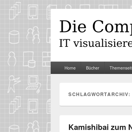
Die Computer
IT visualisieren – ganz spontan
Primäres
Home
Bücher
Themenseit
Menü
SCHLAGWORTARCHIV:
Kamishibai zum 