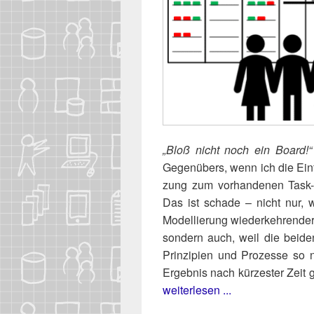
„Bloß nicht noch ein Board!“
Gegen­übers, wenn ich die Ein­
zung zum vor­han­de­nen Task- 
Das ist scha­de – nicht nur, 
Model­lie­rung wie­der­keh­ren­d
son­dern auch, weil die bei­de
Prin­zi­pi­en und Pro­zes­se so 
Ergeb­nis nach kür­zes­ter Zei
weiterlesen ...