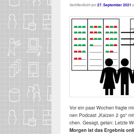
Veröffentlicht am
27. September 2021
Vor ein paar Wochen frag­te mich 
nen Pod­cast „Kai­zen 2 go“ m
chen. Gesagt, getan: Letz­te W
Mor­gen ist das Ergeb­nis onl