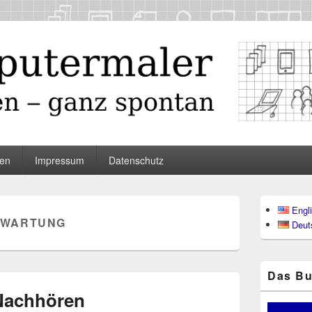
maler
en
Impressum
Datenschutz
Primärer
Engl
Seitenleisten
WARTUNG
Deut
Widgetberei
Das Bu
Nachhören