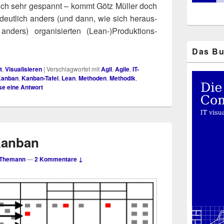
 ich sehr gespannt – kommt Götz Mül­ler doch
 deut­lich anders (und dann, wie sich her­aus­
nders) orga­ni­sier­ten (Lean‑)​Produktions-
Das Bu
t
,
Visualisieren
|
Verschlagwortet mit
Agil
,
Agile
,
IT-
Kanban
,
Kanban-Tafel
,
Lean
,
Methoden
,
Methodik
,
se eine Antwort
Kanban
 Themann
—
2 Kommentare ↓