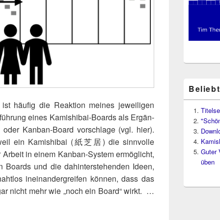
Belieb
ist häu­fig die Reak­ti­on mei­nes jewei­li­gen
Titelse
füh­rung eines Kami­shi­bai-Boards als Ergän­
"Schön
oder Kan­ban-Board vor­schla­ge (vgl. hier).
Downl
weil ein Kami­shi­bai (紙芝居) die sinn­vol­le
Kamish
Guter 
er Arbeit in einem Kan­ban-Sys­tem ermög­licht,
üben
n Boards und die dahin­ter­ste­hen­den Ideen,
naht­los inein­an­der­grei­fen kön­nen, dass das
t gar nicht mehr wie „noch ein Board“ wirkt. …