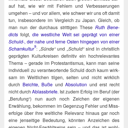
auf hat, wie wir mit Feh­lern und Ver­bes­se­run­gen
umge­hen – und vor allem, wie schwer wir uns oft damit
tun, ins­be­son­de­re im Ver­gleich zu Japan. Gleich, ob
man nun der durch­aus strit­ti­gen The­se
Ruth Bene­
dicts
folgt,
die west­li­che Welt sei geprägt von einer
Schuld-
, der nahe und fer­ne Osten hin­ge­gen von einer
9
Scham­kul­tur
:
„Sün­de“
und
„Schuld“
sind in christ­lich
gepräg­ten Kul­tur­krei­sen defi­ni­tiv ein hoch­re­le­van­tes
The­ma – gera­de im Pro­tes­tan­tis­mus, kann man sei­ne
indi­vi­du­ell zu ver­ant­wor­ten­de Schuld doch kaum wirk­
sam im Welt­li­chen til­gen, sel­ten und nicht wirk­lich
durch
Beich­te,
Buße
und
Abso­lu­ti­on
und erst recht
nicht durch
Ablass­brie­fe.
Ist zudem Erfolg im Beruf (der
„Beru­fung“) nun auch noch Zei­chen der eige­nen
Erwäh­lung, bekom­men im Gegen­zug Feh­ler und Miss­
erfol­ge über ihre welt­li­che Rele­vanz hin­aus gar noch
eine jen­sei­ti­ge Bedeu­tung, könn­ten Anzei­chen des
eige­nen Nicht-Erwählt­s­eins sein – und das ist wohl­