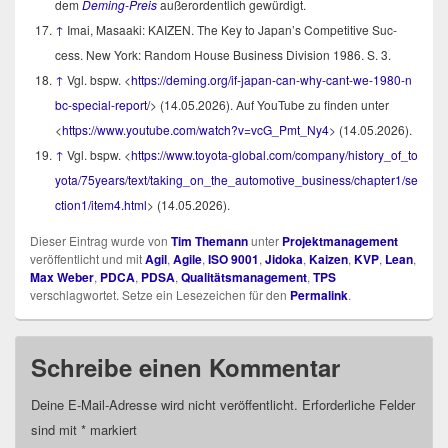
dem
Deming-Preis
außer­or­dent­lich gewürdigt.
↑
Imai, Masaa­ki: KAIZEN. The Key to Japan’s Com­pe­ti­ti­ve Suc­
cess. New York: Ran­dom House Busi­ness Divi­si­on 1986. S. 3.
↑
Vgl. bspw. <
https://​deming​.org/​i​f​-​j​a​p​a​n​-​c​a​n​-​w​h​y​-​c​a​n​t​-​w​e​-​1​9​8​0​-​n​
b​c​-​s​p​e​c​i​al-report/
> (14.05.2026). Auf You­Tube zu fin­den unter
<
https://​www​.you​tube​.com/​w​a​t​c​h​?​v​=​v​cG_Pmt_Ny4
> (14.05.2026).
↑
Vgl. bspw. <
https://​www​.toyo​ta​-glo​bal​.com/​c​o​m​p​a​n​y​/​h​i​s​t​o​r​y​_​o​f​_​t​o​
y​o​t​a​/​7​5​y​e​a​r​s​/​t​e​x​t​/​t​a​k​i​n​g​_​o​n​_​t​h​e​_​a​u​t​o​m​o​t​i​v​e​_​b​u​s​i​n​e​s​s​/​c​h​a​p​t​e​r​1​/​s​e​
c​t​i​o​n​1​/​item4.html
> (14.05.2026).
Dieser Eintrag wurde von
Tim Themann
unter
Projektmanagement
veröffentlicht und mit
Agil
,
Agile
,
ISO 9001
,
Jidoka
,
Kaizen
,
KVP
,
Lean
,
Max Weber
,
PDCA
,
PDSA
,
Qualitätsmanagement
,
TPS
verschlagwortet. Setze ein Lesezeichen für den
Permalink
.
Schreibe einen Kommentar
Deine E-Mail-Adresse wird nicht veröffentlicht.
Erforderliche Felder
sind mit
*
markiert