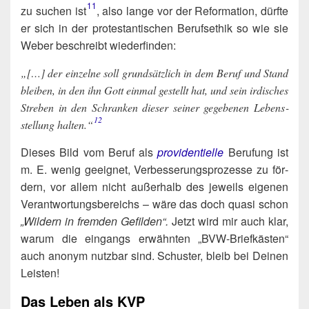
11
zu suchen ist​
, also lan­ge vor der Refor­ma­ti­on, dürf­te
er sich in der pro­tes­tan­ti­schen Berufs­ethik so wie sie
Weber beschreibt wiederfinden:
„[…] der ein­zel­ne soll grund­sätz­lich in dem Beruf und Stand
blei­ben, in den ihn Gott ein­mal gestellt hat, und sein irdi­sches
Stre­ben in den Schran­ken die­ser sei­ner gege­be­nen Lebens­
12
stel­lung hal­ten.“​
Die­ses Bild vom Beruf als
pro­vi­den­ti­el­le
Beru­fung ist
m. E. wenig geeig­net, Ver­bes­se­rungs­pro­zes­se zu för­
dern, vor allem nicht außer­halb des jeweils eige­nen
Ver­ant­wor­tungs­be­reichs – wäre das doch qua­si schon
„Wil­dern in frem­den Gefil­den“.
Jetzt wird mir auch klar,
war­um die ein­gangs erwähn­ten „BVW-Brief­käs­ten“
auch anonym nutz­bar sind. Schus­ter, bleib bei Dei­nen
Leisten!
Das Leben als KVP