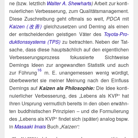
ne (bzw. letzt­lich
Wal­ter A. She­wharts
)
Arbeit zur kon­ti­
nu­ier­li­chen Ver­bes­se­rung, zum Qua­li­täts­ma­nage­ment.
Die­se Zuschrei­bung geht oft­mals so weit,
PDCA
mit
Kai­zen (改善)
gleich­zu­set­zen und Deming als einen
der ent­schei­den­den geis­ti­gen Väter des
Toyo­ta-Pro­
duk­ti­ons­sys­tems (TPS)
zu betrach­ten. Neben der Tat­
sa­che, dass die­se haupt­säch­lich auf den eigent­li­chen
Ver­bes­se­rungs­pro­zess fokus­sier­te Sicht­wei­se
Demings Ideen zur ange­wand­ten Sta­tis­tik und auch
16
zur Führung​
m. E. unan­ge­mes­sen wenig wür­digt,
über­be­wer­tet sie mei­ner Mei­nung nach den Ein­fluss
Demings auf
Kai­zen als Phi­lo­so­phie:
Die Idee kon­ti­
nu­ier­li­cher Ver­bes­se­rung, des „Lebens als KVP“ hat
ihren Ursprung ver­mut­lich bereits in den oben erwähn­
ten bud­dhis­ti­schen Prin­zi­pi­en – und die For­mu­lie­rung
des „Lebens als KVP“ fin­det sich (spä­ter) ana­log bspw.
in
Masaa­ki Ima­is
Buch
„Kai­zen“: