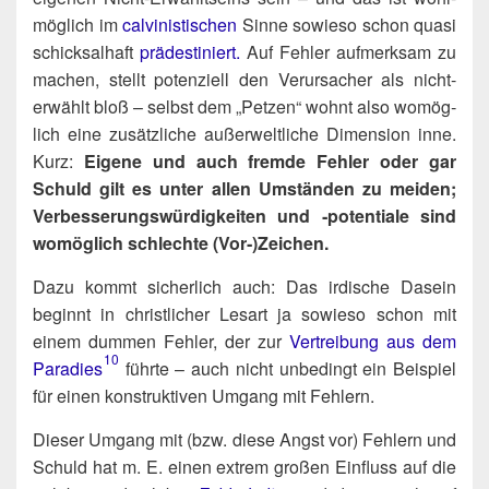
mög­lich im
cal­vi­nis­ti­schen
Sin­ne sowie­so schon qua­si
schick­sal­haft
prä­de­sti­niert.
Auf Feh­ler auf­merk­sam zu
machen, stellt poten­zi­ell den Ver­ur­sa­cher als nicht-
erwählt bloß – selbst dem „Pet­zen“ wohnt also womög­
lich eine zusätz­li­che außer­welt­li­che Dimen­si­on inne.
Kurz:
Eige­ne und auch frem­de Feh­ler oder gar
Schuld gilt es unter allen Umstän­den zu mei­den;
Ver­bes­se­rungs­wür­dig­kei­ten und ‑poten­tia­le sind
womög­lich schlech­te (Vor‑)​Zeichen.
Dazu kommt sicher­lich auch: Das irdi­sche Dasein
beginnt in christ­li­cher Les­art ja sowie­so schon mit
einem dum­men Feh­ler, der zur
Ver­trei­bung aus dem
10
Paradies
führ­te – auch nicht unbe­dingt ein Bei­spiel
für einen kon­struk­ti­ven Umgang mit Fehlern.
Die­ser Umgang mit (bzw. die­se Angst vor) Feh­lern und
Schuld hat m. E. einen extrem gro­ßen Ein­fluss auf die