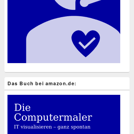
Das Buch bei ama​zon​.de: