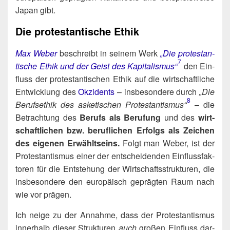
Japan gibt.
Die protestantische Ethik
Max Weber
beschreibt in sei­nem Werk
„Die pro­tes­tan­
7
ti­sche Ethik und der Geist des Kapitalismus“
den Ein­
fluss der pro­tes­tan­ti­schen Ethik auf die wirt­schaft­li­che
Ent­wick­lung des
Okzi­dents
– ins­be­son­de­re durch
„Die
8
Berufs­ethik des aske­ti­schen Protestantismus“
– die
Betrach­tung des
Berufs als Beru­fung
und des
wirt­
schaft­li­chen bzw. beruf­li­chen Erfolgs als Zei­chen
des eige­nen Erwählt­s­eins.
Folgt man Weber, ist der
Pro­tes­tan­tis­mus einer der ent­schei­den­den Ein­fluss­fak­
to­ren für die Ent­ste­hung der Wirt­schafts­struk­tu­ren, die
ins­be­son­de­re den euro­pä­isch gepräg­ten Raum nach
wie vor prägen.
Ich nei­ge zu der Annah­me, dass der Pro­tes­tan­tis­mus
inner­halb die­ser Struk­tu­ren
auch
gro­ßen Ein­fluss dar­