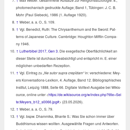
↑
Max Weber: Gesam­mel­te Auf­sät­ze zur Reli­gi­ons­so­zio­lo­gie. 8.,
pho­to­me­cha­nisch gedruck­te Auf­la­ge; Band 1, Tübin­gen: J. C. B.
Mohr (Paul Sie­beck), 1986 (1. Auf­la­ge 1920).
↑
Weber, a. a. O., S. 109.
↑
Vgl. Bene­dict, Ruth: The Chry­san­the­mum and the Sword: Pat­
terns of Japa­ne­se Cul­tu­re. Cam­bridge: Hough­ton Miff­lin Com­pa­
ny 1946.
↑
Luther­bi­bel 2017, Gen 3.
Die exege­ti­sche Ober­fläch­lich­keit an
die­ser Stel­le ist durch­aus beab­sich­tigt und ent­spricht m. E. einer
mög­li­chen unbe­darf­ten Rezeption.
↑
Vgl. Ein­trag zu
„Ne sutor supra crepĭ­dam“
in: ver­schie­de­ne: Mey­
ers Kon­ver­sa­ti­ons-Lexi­kon, 4. Auf­la­ge, Band 12. Biblio­gra­phi­sches
Insti­tut, Leip­zig 1888, Sei­te 66. Digi­ta­le Voll­text-Aus­ga­be bei Wik­is­
our­ce, online unter <
https://​de​.wik​is​our​ce​.org/​w​/​i​n​d​e​x​.​p​h​p​?​t​i​t​l​e​=​S​e​i​
t​e​:​M​e​y​e​r​s​_​b​1​2​_s0066.jpg#
> (23.05.2026).
↑
Weber, a. a. O., S. 79.
↑
Vgl. bspw. Dham­mi­ka, Bhan­te S.: Was Sie schon immer über
Bud­dhis­mus wis­sen woll­ten. Aus­ge­wähl­te Fra­gen und Ant­wor­ten.