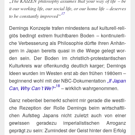
„The KAIZEN phi­lo­so­phy assu­mes that your way of life – be
it our working life, our social life, or our home life – deser­ves
17
to be con­stant­ly impro­ved“​
Demings Kon­zep­te tra­fen min­des­tens auf kul­tu­rell-reli­
gi­ös bedingt extrem frucht­ba­ren Boden – kon­ti­nu­ier­li­
che Ver­bes­se­rung als Phi­lo­so­phie dürf­te ihren Anhän­
gern in Japan bereits qua­si in die Wie­ge gelegt wor­
den sein. Der Boden im christ­lich-pro­tes­tan­ti­schen
Kul­tur­kreis war offen­kun­dig deut­lich kar­ger; Demings
Ideen wur­den im Wes­ten erst ab den frü­hen 1980ern –
begin­nend wohl mit der NBC-Doku­men­ta­ti­on
„If Japan
18
Can, Why Can´t We?“
– wirk­lich wahrgenommen.
Ganz neben­bei bemerkt scheint mir gera­de die west­li­
che Rezep­ti­on der Rol­le Demings beim wirt­schaft­li­
chen Auf­stieg Japans nicht zuletzt auch von einer
gewis­sen gera­de­zu impe­ria­lis­ti­schen Arro­ganz
geprägt zu sein: Zumin­dest der Geist hin­ter dem Erfolg