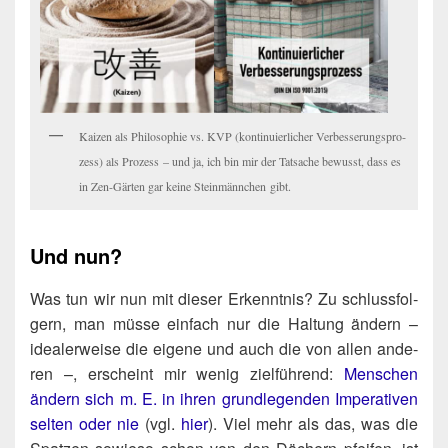
Kai­zen als Phi­lo­so­phie vs. KVP (kon­ti­nu­ier­li­cher Ver­bes­se­rungs­pro­
zess) als Pro­zess – und ja, ich bin mir der Tat­sa­che bewusst, dass es
in Zen-Gär­ten gar kei­ne Stein­männ­chen gibt.
Und nun?
Was tun wir nun mit die­ser Erkennt­nis? Zu schluss­fol­
gern, man müs­se ein­fach nur die Hal­tung ändern –
idea­ler­wei­se die eige­ne und auch die von allen ande­
ren –, erscheint mir wenig ziel­füh­rend:
Men­schen
ändern sich m. E. in ihren grund­le­gen­den Impe­ra­ti­ven
sel­ten oder nie
(vgl.
hier
). Viel mehr als das, was die