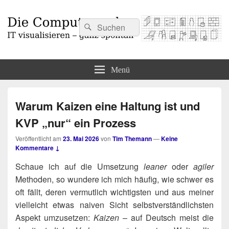
Suchen
Suchen
nach:
Die Computermaler
IT visualisieren – ganz spontan
Menü
Warum Kaizen eine Haltung ist und
KVP „nur“ ein Prozess
Veröffentlicht am
23. Mai 2026
von
Tim Themann
—
Keine
Kommentare ↓
Schaue ich auf die Umset­zung
lea­ner
oder
agi­ler
Metho­den, so wun­de­re ich mich häu­fig, wie schwer es
oft fällt, deren ver­mut­lich wich­tigs­ten und aus mei­ner
viel­leicht etwas nai­ven Sicht selbst­ver­ständ­lichs­ten
Aspekt umzu­set­zen:
Kai­zen
– auf Deutsch meist die