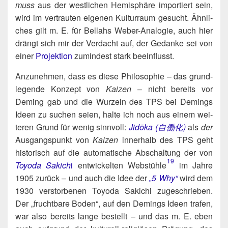
muss
aus der west­li­chen Hemi­sphä­re impor­tiert sein,
wird im ver­trau­ten eige­nen Kul­tur­raum gesucht. Ähn­li­
ches gilt m. E. für Bel­lahs Weber-Ana­lo­gie, auch hier
drängt sich mir der Ver­dacht auf, der Gedan­ke sei von
einer
Pro­jek­ti­on
zumin­dest stark beeinflusst.
Anzu­neh­men, dass es die­se Phi­lo­so­phie – das grund­
le­gen­de Kon­zept von
Kai­zen
– nicht bereits vor
Deming gab und die Wur­zeln des TPS bei Demings
Ideen zu suchen sei­en, hal­te ich noch aus einem wei­
te­ren Grund für wenig sinn­voll:
Jidō­ka (自働化)
als
der
Aus­gangs­punkt von
Kai­zen
inner­halb des TPS geht
his­to­risch auf die auto­ma­ti­sche Abschal­tung der von
19
Toyo­da Sakich
i
ent­wi­ckel­ten Webstühle​
im Jah­re
1905 zurück – und auch die Idee der
„5 Why“
wird dem
1930 ver­stor­be­nen Toyo­da Saki­chi zuge­schrie­ben.
Der „frucht­ba­re Boden“, auf den Demings Ideen tra­fen,
war also bereits lan­ge bestellt – und das m. E. eben