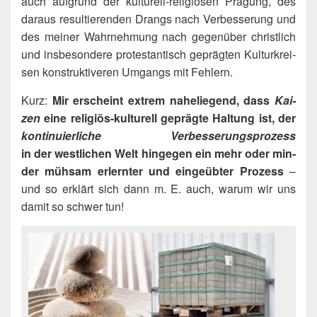
auch auf­grund der kul­tu­rell-reli­giö­sen Prä­gung, des
dar­aus resul­tie­ren­den Drangs nach Ver­bes­se­rung und
des mei­ner Wahr­neh­mung nach gegen­über christ­lich
und ins­be­son­de­re pro­tes­tan­tisch gepräg­ten Kul­tur­krei­
sen kon­struk­ti­ve­ren Umgangs mit Fehlern.
Kurz:
Mir erscheint extrem nahe­lie­gend, dass
Kai­
zen
eine reli­gi­ös-kul­tu­rell gepräg­te Hal­tung ist, der
kon­ti­nu­ier­li­che Ver­bes­se­rungs­pro­zess
in der west­li­chen Welt hin­ge­gen ein mehr oder min­
der müh­sam erlern­ter und ein­ge­üb­ter Pro­zess
–
und so erklärt sich dann m. E. auch, war­um wir uns
damit so schwer tun!