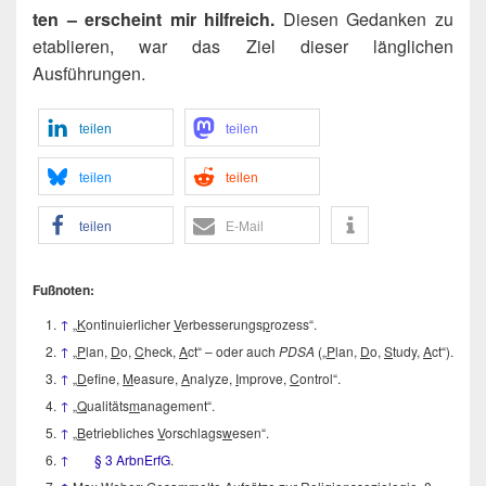
ten – erscheint mir hilf­reich.
Die­sen Gedan­ken zu
eta­blie­ren, war das Ziel die­ser läng­li­chen
Ausführungen.
tei­len
tei­len
tei­len
tei­len
tei­len
E‑Mail
Fuß­no­ten:
↑
„
K
onti­nu­ier­li­cher
V
erbes­se­rungs
p
rozess“.
↑
„
P
lan,
D
o,
C
heck,
A
ct“ – oder auch
PDSA
(„
P
lan,
D
o,
S
tudy,
A
ct“).
↑
„
D
efi­ne,
M
easu­re,
A
naly­ze,
I
mpro­ve,
C
ontrol“.
↑
„
Q
uali­täts
m
anage­ment“.
↑
„
B
etrieb­li­ches
V
orschlags
w
esen“.
↑
§ 3 Arb­nErfG
.