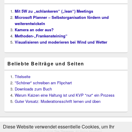
Mit 5W zu „schlankeren“ („lean“) Meetings
Microsoft Planner – Selbstorganisation fördern und
weiterentwickeln
Kamera an oder aus?
Methoden-„Frankensteining“
Visualisieren und moderieren bei Wind und Wetter
Beliebte Beiträge und Seiten
Titelseite
"Schöner" schreiben am Flipchart
Downloads zum Buch
Warum Kaizen eine Haltung ist und KVP "nur" ein Prozess
Guter Vorsatz: Moderationsschrift lernen und üben
Diese Website verwendet essentielle Cookies, um Ihr
Copyright © 2026
Tim Themann
. All Rights Reserved.