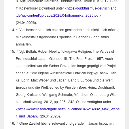
3. Aufl. Mün­chen: Deut­sche Bud­dhis­ti­sche Uni­on e. V. 2017. S. 22
ff. Kos­ten­lo­ser Down­load unter <
https://​bud​dhis​mus​-deutsch​land​
.de/​w​p​-​c​o​n​t​e​n​t​/​u​p​l​o​a​d​s​/​2​0​2​5​/​0​4​/​d​h​a​m​m​i​k​a_2025.pdf
>
(24.04.2026).
↑
Viel bes­ser kann ich es offen gestan­den auch nicht – ich möch­te
mir kei­nes­falls irgend­ei­ne Exper­ti­se in Sachen Bud­dhis­mus
anmaßen.
↑
Vgl. Bel­lah, Robert Neelly. Toku­ga­wa Reli­gi­on: The Values of
Pre-Indus­tri­al Japan. Glen­coe, Ill.: The Free Press, 1957. Auch in
Japan selbst war die Weber-Rezep­ti­on lan­ge geprägt von Pro­jek­
tio­nen auf die eige­ne wirt­schaft­li­che Ent­wick­lung; vgl. bspw. Han­
ke, Edith. Max Weber und Japan. Band 3 Euro­pa und die Welt:
Euro­pa und die Welt, edi­ted by Pim den Boer, Heinz Duch­hardt,
Georg Kreis and Wolf­gang Schma­le, Mün­chen: Olden­bourg Wis­
sen­schafts­ver­lag, 2012, pp. 235 – 242. Online ver­füg­bar unter
<
https://​www​.rese​arch​ga​te​.net/​p​u​b​l​i​c​a​t​i​o​n​/​3​4​5​2​1​4​8​3​2​_​M​a​x​_​W​e​b​e​
r​_und_Japan
> (26.04.2026).
↑
Ohne Zwei­fel höchst rele­vant und gera­de in Japan bspw. mit