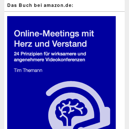
Das Buch bei ama​zon​.de: