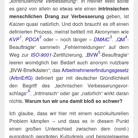
„kon­ti­nu­ier­li­che Ver­bes­se­rung“.
In mei­ner Welt soll­te
es ganz von allein so etwas wie einen
intrin­si­schen
mensch­li­chen Drang zur Ver­bes­se­rung
geben, ist
Kai­zen
qua­si natür­lich. Und doch braucht es oft einen
defi­nier­ten Pro­zess, meinst beti­telt mit Akro­ny­men wie
1
2
3
4
KVP
,
PDCA
oder – noch län­ger –
DMAIC
. „
QM
-
Beauf­trag­te“ sam­meln „Feh­ler­mel­dun­gen“ auf dem
5
Weg zur
ISO-9001
-
Zer­ti­fi­zie­rung, „
BVW
-Beauf­trag­te“
lee­ren womög­lich bei Bedarf auch anonym nutz­ba­re
„BVW-Brief­käs­ten“; das
Arbeit­neh­mer­er­fin­dungs­ge­setz
(Arb­nErfG)
defi­niert gar mit deut­scher Gründ­lich­keit
den Begriff des „tech­ni­schen Ver­bes­se­rungs­vor­
6
schlags“​
. „Intrin­sisch“ oder gar „natür­lich“ wirkt dar­an
nichts.
War­um tun wir uns damit bloß so schwer?
Ich glau­be, dass wir hier mit einem sozio­kul­tu­rel­len
Pro­blem kämp­fen – und dass es in die­sem Punkt
einen gro­ßen Unter­schied zwi­schen dem (nord‑)​
europäisch gepräg­ten Kul­tur­kreis und bei­spiels­wei­se