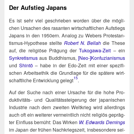
Der Aufstieg Japans
Es ist sehr viel geschrie­ben wor­den über die mög­li­
chen Ursa­chen des rasan­ten wirt­schaft­li­chen Auf­stiegs
Japans in den 1950ern. Ana­log zu Webers Pro­tes­tan­
tis­mus-Hypo­the­se stell­te
Robert N. Bel­lah
die The­se
auf, die reli­giö­se Prä­gung der
Tuko­ga­wa-Zeit
– ein
Syn­kre­tis­mus
aus Bud­dhis­mus,
[Neo-]Konfuzianismus
und
Shin­tō
– habe in der Edo-Zeit mit einer spe­zi­fi­
schen Arbeits­ethik die Grund­la­ge für die spä­te­re wirt­
15
schaft­li­che Ent­wick­lung gelegt​
.
Auf der Suche nach einer Ursa­che für die hohe Pro­
duk­ti­vi­täts- und Qua­li­täts­stei­ge­rung der japa­ni­schen
Indus­trie nach dem zwei­ten Welt­krieg wird aller­dings
auch oft ein wei­te­rer ver­meint­lich nicht reli­gi­ös gepräg­
ter Ein­fluss bemüht: Das Wir­ken
W. Edwards Demings
im Japan der frü­hen Nach­kriegs­zeit, ins­be­son­de­re sei­