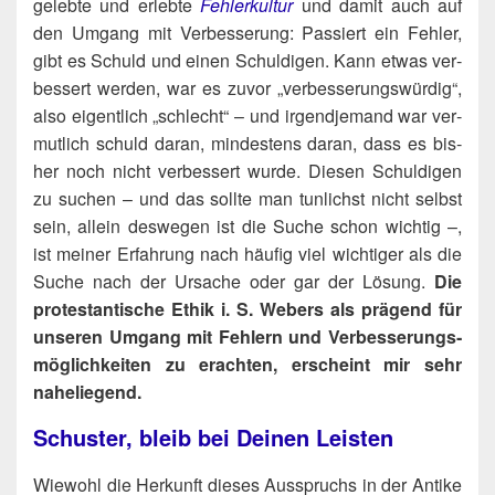
geleb­te und erleb­te
Feh­ler­kul­tur
und damit auch auf
den Umgang mit Ver­bes­se­rung: Pas­siert ein Feh­ler,
gibt es Schuld und einen Schul­di­gen. Kann etwas ver­
bes­sert wer­den, war es zuvor „ver­bes­se­rungs­wür­dig“,
also eigent­lich „schlecht“ – und irgend­je­mand war ver­
mut­lich schuld dar­an, min­des­tens dar­an, dass es bis­
her noch nicht ver­bes­sert wur­de. Die­sen Schul­di­gen
zu suchen – und das soll­te man tun­lichst nicht selbst
sein, allein des­we­gen ist die Suche schon wich­tig –,
ist mei­ner Erfah­rung nach häu­fig viel wich­ti­ger als die
Suche nach der Ursa­che oder gar der Lösung.
Die
pro­tes­tan­ti­sche Ethik i. S. Webers als prä­gend für
unse­ren Umgang mit Feh­lern und Ver­bes­se­rungs­
mög­lich­kei­ten zu erach­ten, erscheint mir sehr
naheliegend.
Schuster, bleib bei Deinen Leisten
Wie­wohl die Her­kunft die­ses Aus­spruchs in der Anti­ke