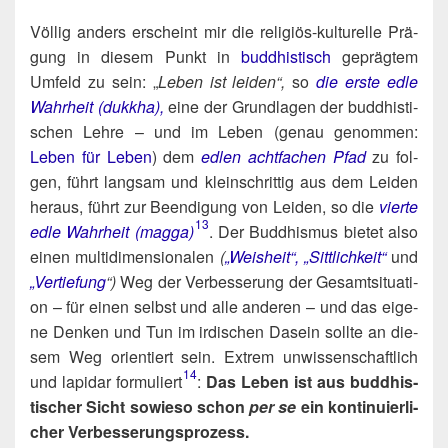
Völ­lig anders erscheint mir die reli­gi­ös-kul­tu­rel­le Prä­
gung in die­sem Punkt in
bud­dhis­tisch
gepräg­tem
Umfeld zu sein: „
Leben ist lei­den“,
so
die ers­te edle
Wahr­heit (dukkha),
eine der Grund­la­gen der bud­dhis­ti­
schen Leh­re – und im Leben (genau genom­men:
Leben für Leben
) dem
edlen acht­fa­chen Pfad
zu fol­
gen, führt lang­sam und klein­schrit­tig aus dem Lei­den
her­aus, führt zur Been­di­gung von Lei­den, so die
vier­te
13
edle Wahr­heit (mag­ga)
. Der Bud­dhis­mus bie­tet also
einen mul­ti­di­men­sio­na­len
(
„Weis­heit“,
„Sitt­lich­keit“
und
„Ver­tie­fung
“)
Weg der Ver­bes­se­rung der Gesamt­si­tua­ti­
on – für einen selbst und alle ande­ren – und das eige­
ne Den­ken und Tun im irdi­schen Dasein soll­te an die­
sem Weg ori­en­tiert sein. Extrem unwis­sen­schaft­lich
14
und lapi­dar formuliert​
:
Das Leben ist aus bud­dhis­
ti­scher Sicht sowie­so schon
per se
ein kon­ti­nu­ier­li­
cher Verbesserungsprozess.