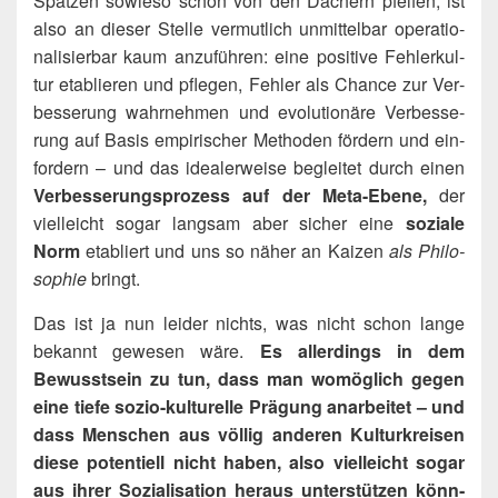
Spat­zen sowie­so schon von den Dächern pfei­fen, ist
also an die­ser Stel­le ver­mut­lich unmit­tel­bar ope­ra­tio­
na­li­sier­bar kaum anzu­füh­ren: eine posi­ti­ve Feh­ler­kul­
tur eta­blie­ren und pfle­gen, Feh­ler als Chan­ce zur Ver­
bes­se­rung wahr­neh­men und evo­lu­tio­nä­re Ver­bes­se­
rung auf Basis empi­ri­scher Metho­den för­dern und ein­
for­dern – und das idea­ler­wei­se beglei­tet durch einen
Ver­bes­se­rungs­pro­zess auf der Meta-Ebe­ne,
der
viel­leicht sogar lang­sam aber sicher eine
sozia­le
Norm
eta­bliert und uns so näher an Kai­zen
als Phi­lo­
so­phie
bringt.
Das ist ja nun lei­der nichts, was nicht schon lan­ge
bekannt gewe­sen wäre.
Es aller­dings in dem
Bewusst­sein zu tun, dass man womög­lich gegen
eine tie­fe sozio-kul­tu­rel­le Prä­gung anar­bei­tet – und
dass Men­schen aus völ­lig ande­ren Kul­tur­krei­sen
die­se poten­ti­ell nicht haben, also viel­leicht sogar
aus ihrer Sozia­li­sa­ti­on her­aus unter­stüt­zen könn­