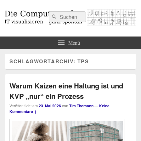
Suchen
Suchen
nach:
Die Computermaler
IT visualisieren – ganz spontan
Menü
SCHLAGWORTARCHIV:
TPS
Warum Kaizen eine Haltung ist und
KVP „nur“ ein Prozess
Veröffentlicht am
23. Mai 2026
von
Tim Themann
—
Keine
Kommentare ↓