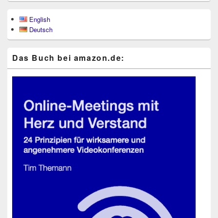
Primärer
English
Seitenleisten-
Deutsch
Widgetbereich
Das Buch bei ama​zon​.de: