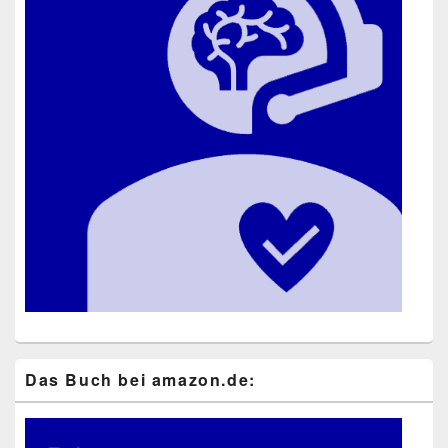
Das Buch bei ama​zon​.de: