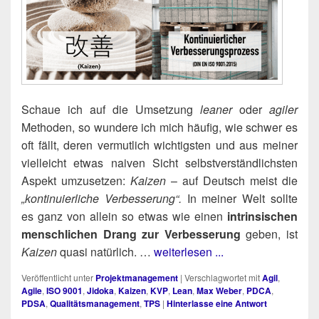
Schaue ich auf die Umset­zung
lea­ner
oder
agi­ler
Metho­den, so wun­de­re ich mich häu­fig, wie schwer es
oft fällt, deren ver­mut­lich wich­tigs­ten und aus mei­ner
viel­leicht etwas nai­ven Sicht selbst­ver­ständ­lichs­ten
Aspekt umzu­set­zen:
Kai­zen
– auf Deutsch meist die
„kon­ti­nu­ier­li­che Ver­bes­se­rung“.
In mei­ner Welt soll­te
es ganz von allein so etwas wie einen
intrin­si­schen
mensch­li­chen Drang zur Ver­bes­se­rung
geben, ist
Kai­zen
qua­si natür­lich. …
weiterlesen ...
Veröffentlicht unter
Projektmanagement
|
Verschlagwortet mit
Agil
,
Agile
,
ISO 9001
,
Jidoka
,
Kaizen
,
KVP
,
Lean
,
Max Weber
,
PDCA
,
PDSA
,
Qualitätsmanagement
,
TPS
|
Hinterlasse eine Antwort