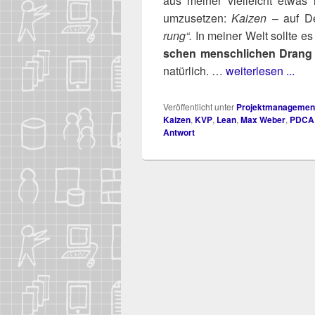
aus mei­ner viel­leicht etwas n
umzu­set­zen:
Kai­zen
– auf De
rung“.
In mei­ner Welt soll­te 
schen mensch­li­chen Drang z
natür­lich. …
weiterlesen ...
Veröffentlicht unter
Projektmanagemen
Kaizen
,
KVP
,
Lean
,
Max Weber
,
PDCA
Antwort