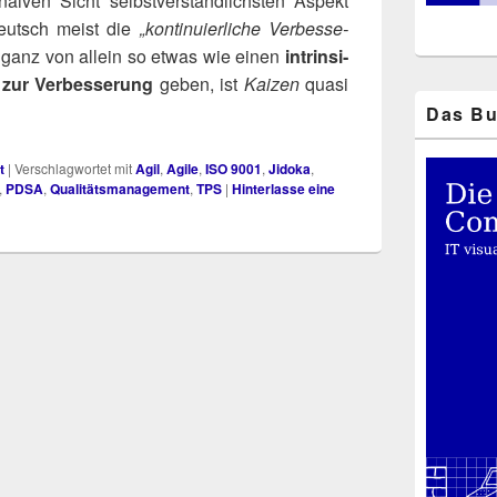
ai­ven Sicht selbst­ver­ständ­lichs­ten Aspekt
utsch meist die
„kon­ti­nu­ier­li­che Ver­bes­se­
es ganz von allein so etwas wie einen
intrin­si­
ur Ver­bes­se­rung
geben, ist
Kai­zen
qua­si
Das Bu
t
|
Verschlagwortet mit
Agil
,
Agile
,
ISO 9001
,
Jidoka
,
,
PDSA
,
Qualitätsmanagement
,
TPS
|
Hinterlasse eine