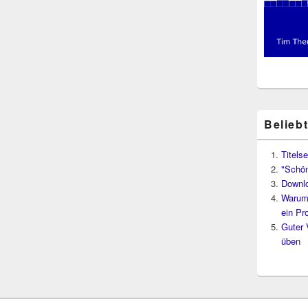
Belieb
Titelse
"Schön
Downl
Warum 
ein Pr
Guter 
üben