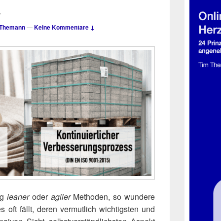
s
 Themann
—
Keine Kommentare ↓
ng
lea­ner
oder
agi­ler
Metho­den, so wun­de­re
oft fällt, deren ver­mut­lich wich­tigs­ten und