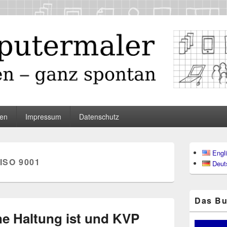
maler
en
Impressum
Datenschutz
Primärer
Engl
Seitenleisten
ISO 9001
Deut
Widgetberei
Das Bu
e Haltung ist und KVP