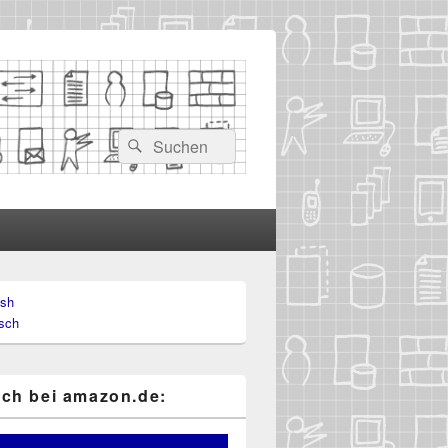
Suchen
Suchen
nach:
ish
-
sch
ch
ch bei ama​zon​.de: