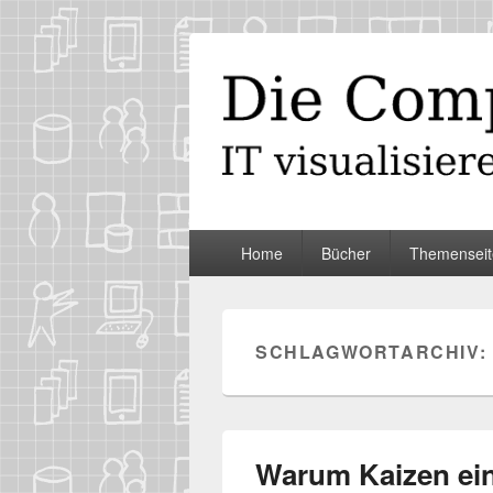
Die Computer
IT visualisieren – ganz spontan
Primäres
Home
Bücher
Themenseit
Menü
SCHLAGWORTARCHIV:
Warum Kaizen ein