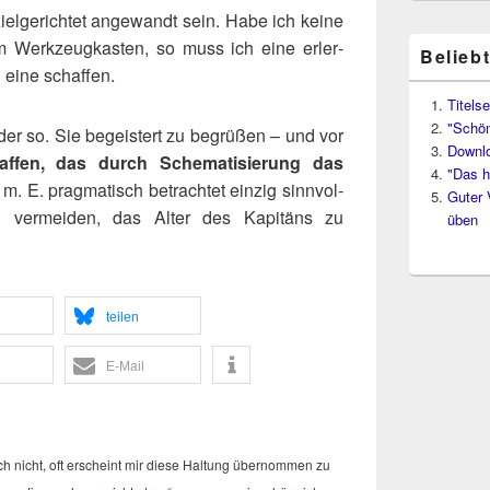
el­ge­rich­tet ange­wandt sein. Habe ich kei­ne
m Werk­zeug­kas­ten, so muss ich eine erler­
Belieb
h eine schaffen.
Titelse
"Schön
r so. Sie begeis­tert zu begrü­ßen – und vor
Downl
fen, das durch Sche­ma­ti­sie­rung das
"Das h
 m. E. prag­ma­tisch betrach­tet ein­zig sinn­vol­
Guter 
n ver­mei­den, das Alter des Kapi­täns zu
üben
tei­len
E‑Mail
 nicht, oft erscheint mir die­se Hal­tung über­nom­men zu