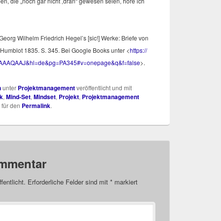
en, die „noch gar nicht ‚dran“ gewe­sen sei­en, höre ich
eorg Wil­helm Fried­rich Hegel’s [sic!] Wer­ke: Brie­fe von
 Hum­blot 1835. S. 345. Bei Goog­le Books unter <
https://​
​A​A​Q​A​A​J​&​h​l​=​d​e​&​p​g​=​P​A​3​4​5​#​v​=​o​n​e​p​a​g​e​&q&f=false
>.
n
unter
Projektmanagement
veröffentlicht und mit
k
,
Mind-Set
,
Mindset
,
Projekt
,
Projektmanagement
 für den
Permalink
.
ommentar
fentlicht.
Erforderliche Felder sind mit
*
markiert