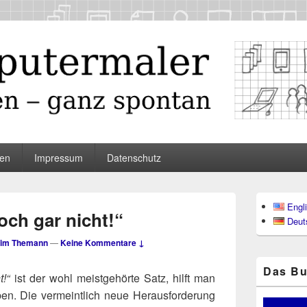
maler
en
Impressum
Datenschutz
Primärer
Engl
Seitenleisten
och gar nicht!“
Deut
Widgetberei
im Themann
—
Keine Kommentare ↓
Das Bu
t!“
ist der wohl meist­ge­hör­te Satz, hilft man
en. Die ver­meint­lich neue Her­aus­for­de­rung