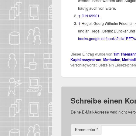
wer­den: Beschwer­den über Auf­ga­b
häu­fig auch von Eltern.
↑
DIN 69901.
↑
Hegel, Georg Wil­helm Fried­rich: G
und an Hegel. Ber­lin: Dun­cker und
books​.goog​le​.de/​b​o​o​k​s​?​i​d​=​1​P​E​T​A​A
Dieser Eintrag wurde von
Tim Theman
Kapitänssyndrom
,
Methoden
,
Methodi
verschlagwortet. Setze ein Lesezeichen
Schreibe einen K
Deine E-Mail-Adresse wird nicht veröf
Kommentar
*