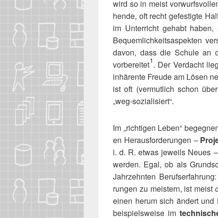
wird so in meist vor­wurfs­vol­l
hen­de, oft recht gefes­tig­te 
im Unter­richt gehabt haben, s
Bequem­lich­keits­aspek­ten ver­s
davon, dass die Schu­le an d
1
vorbereitet​
. Der Ver­dacht li
inhä­ren­te Freu­de am Lösen ne
ist oft (ver­mut­lich schon über 
„weg-sozia­li­siert“.
Im „rich­ti­gen Leben“ begeg­nen 
en Her­aus­for­de­run­gen –
Pro­j
i. d. R. etwas jeweils Neu­es 
wer­den. Egal, ob als Grund­sc
Jahr­zehn­ten Berufs­er­fah­run
run­gen zu meis­tern, ist meist
einen her­um sich ändert und N
bei­spiels­wei­se im
tech­ni­sc