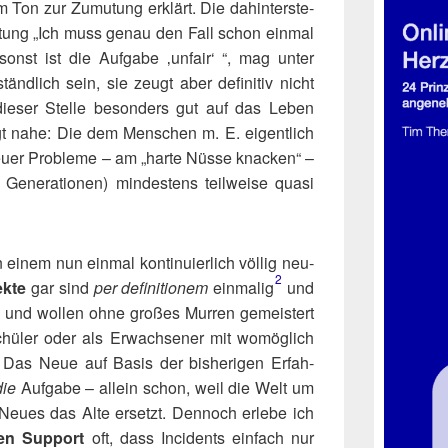
em Ton zur Zumu­tung erklärt. Die dahin­ter­ste­
Hal­tung „Ich muss genau den Fall schon ein­mal
onst ist die Auf­ga­be ‚unfair‘ “, mag unter
tänd­lich sein, sie zeugt aber defi­ni­tiv nicht
ie­ser Stel­le beson­ders gut auf das Leben
egt nahe: Die dem Men­schen m. E. eigent­lich
u­er Pro­ble­me – am „har­te Nüs­se kna­cken“ –
Gene­ra­tio­nen) min­des­tens teil­wei­se qua­si
einem nun ein­mal kon­ti­nu­ier­lich völ­lig neu­
2
ek­te
gar sind
per defi­ni­tio­nem
einmalig​
und
– und wol­len ohne gro­ßes Mur­ren gemeis­tert
hü­ler oder als Erwach­se­ner mit womög­lich
g: Das Neue auf Basis der bis­he­ri­gen Erfah­
die
Auf­ga­be – allein schon, weil die Welt um
eu­es das Alte ersetzt. Den­noch erle­be ich
hen Sup­port
oft, dass Inci­dents ein­fach nur