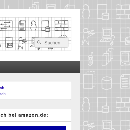
Suchen
Suchen
nach:
ish
-
sch
ch
ch bei ama​zon​.de: