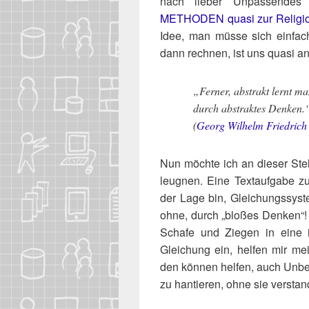
nach lie­ber Unpas­sen­d
METHODEN qua­si zur Reli­gi­o
Idee, man müs­se sich ein­fach
dann rech­nen, ist uns qua­si 
„Fer­ner, abs­trakt lernt m
durch abs­trak­tes Denken.
(
Georg Wil­helm Fried­rich
Nun möch­te ich an die­ser Stel­le
leug­nen. Eine Text­auf­ga­be z
der Lage bin, Glei­chungs­sys­
ohne, durch „blo­ßes Den­ken“!
Scha­fe und Zie­gen in eine ir
Glei­chung ein, hel­fen mir mei
den kön­nen hel­fen, auch Unbe­
zu han­tie­ren, ohne sie ver­stan