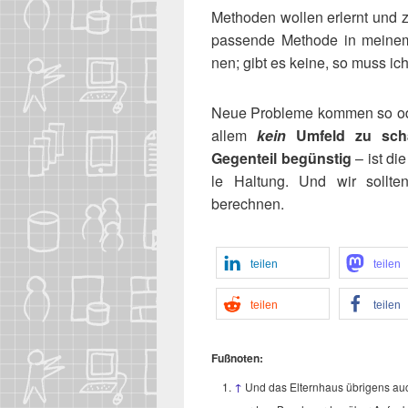
Metho­den wol­len erlernt und zi
pas­sen­de Metho­de in mei­ne
nen; gibt es kei­ne, so muss ic
Neue Pro­ble­me kom­men so ode
allem
kein
Umfeld zu schaf­
Gegen­teil begüns­tig
– ist die
le Hal­tung. Und wir soll­te
berechnen.
tei­len
tei­len
tei­len
tei­len
Fuß­no­ten:
↑
Und das Eltern­haus übri­gens auch