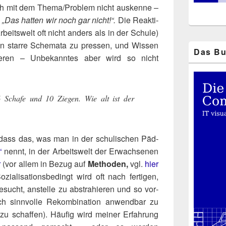
ich mit dem Thema/​Problem nicht aus­ken­ne –
n
„Das hat­ten wir noch gar nicht!“.
Die Reak­ti­
rbeits­welt oft nicht anders als in der Schu­le)
 in star­re Sche­ma­ta zu pres­sen, und Wis­sen
Das Bu
­sie­ren – Unbe­kann­tes aber wird so nicht
 Scha­fe und 10 Zie­gen. Wie alt ist der
dass das, was man in der schu­li­schen Päd­
“
nennt, in der Arbeits­welt der Erwach­se­nen
r
(vor allem in Bezug auf
Metho­den,
vgl.
hier
zia­li­sa­ti­ons­be­dingt wird oft nach fer­ti­gen,
sucht, anstel­le zu abs­tra­hie­ren und so vor­
ch sinn­vol­le Rekom­bi­na­ti­on anwend­bar zu
 schaf­fen). Häu­fig wird mei­ner Erfah­rung