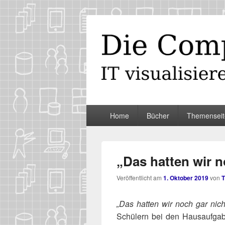
Die Computer
IT visualisieren – ganz spontan
Primäres
Home
Bücher
Themenseit
Menü
„Das hatten wir n
Veröffentlicht am
1. Oktober 2019
von
T
„Das hat­ten wir noch gar nich
Schü­lern bei den Haus­auf­ga­b