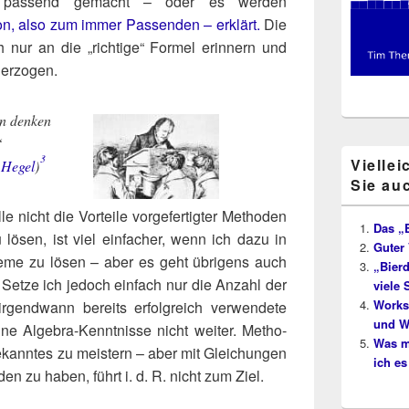
es pas­send gemacht – oder es wer­den
n, also zum immer Pas­sen­den – erklärt.
Die
 nur an die „rich­ti­ge“ For­mel erin­nern und
anerzogen.
an denken
“
3
Viellei
 Hegel
)​
Sie au
 nicht die Vor­tei­le vor­ge­fer­tig­ter Metho­den
Das „E
u lösen, ist viel ein­fa­cher, wenn ich dazu in
Guter 
te­me zu lösen – aber es geht übri­gens auch
„Bierd
 Set­ze ich jedoch ein­fach nur die Anzahl der
viele
Works
gend­wann bereits erfolg­reich ver­wen­de­te
und W
­ne Alge­bra-Kennt­nis­se nicht wei­ter. Metho­
Was mi
kann­tes zu meis­tern – aber mit Glei­chun­gen
ich es
­den zu haben, führt i. d. R. nicht zum Ziel.