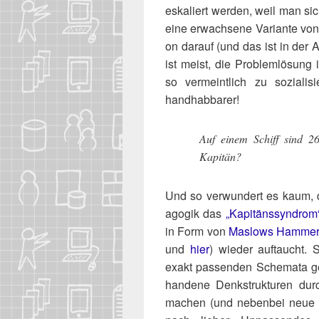
eska­liert wer­den, weil man s
eine erwach­se­ne Vari­an­te vo
on dar­auf (und das ist in der A
ist meist, die Pro­blem­lö­sung
so ver­meint­lich zu sozia­li
handhabbarer!
Auf einem Schiff sind 26
Kapitän?
Und so ver­wun­dert es kaum, 
ago­gik das
„Kapi­täns­syn­drom
in Form von
Maslows Ham­me
und
hier
) wie­der auf­taucht. So
exakt pas­sen­den Sche­ma­ta ge
han­de­ne Denk­struk­tu­ren dur
machen (und neben­bei neue zu