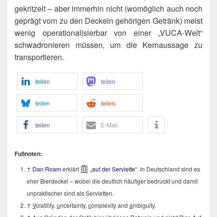
ge­krit­zelt – aber immer­hin nicht (womög­lich auch noch
geprägt vom zu den Deckeln gehö­ri­gen Getränk) meist
wenig ope­ra­tio­na­li­sier­bar von einer „VUCA-Welt“
schwa­dro­nie­ren müs­sen, um die Kern­aus­sa­ge zu
transportieren.
tei­len
tei­len
tei­len
tei­len
tei­len
E‑Mail
Fuß­no­ten:
↑
Dan Roam
erklärt
„auf der Ser­vi­et­te“.
In Deutsch­land sind es
eher Bier­de­ckel – wobei die deut­lich häu­fi­ger bedruckt und damit
unprak­ti­scher sind als Servietten.
↑
V
ola­ti­li­ty,
u
ncer­tain­ty,
c
omple­xi­ty and
a
mbi­gui­ty.