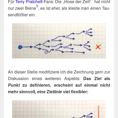
Für
Ter­ry Prat­chett
-Fans: Die „Hose der Zeit“​
hat nicht
5
nur zwei Beine​
, es ist eher, als klei­de man einen Tau­
send­füß­ler ein.
An die­ser Stel­le modi­fi­zie­re ich die Zeich­nung gern zur
Dis­kus­si­on eines wei­te­ren Aspekts:
Das Ziel als
Punkt
zu defi­nie­ren, erscheint auf ein­mal nicht
mehr sinn­voll, eine Ziel
linie
viel flexibler: