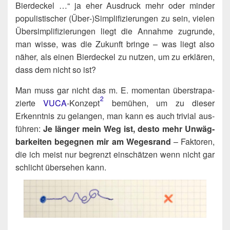
Bier­de­ckel …“ ja eher Aus­druck mehr oder min­der
popu­lis­ti­scher (Über‑)​Simplifizierungen zu sein, vie­len
Über­sim­pli­fi­zie­run­gen liegt die Annah­me zugrun­de,
man wis­se, was die Zukunft brin­ge – was liegt also
näher, als einen Bier­de­ckel zu nut­zen, um zu erklä­ren,
dass dem nicht so ist?
Man muss gar nicht das m. E. momen­tan über­stra­pa­
2
zier­te
VUCA
-Konzept​
bemü­hen, um zu die­ser
Erkennt­nis zu gelan­gen, man kann es auch tri­vi­al aus­
füh­ren:
Je län­ger mein Weg ist, des­to mehr Unwäg­
bar­kei­ten begeg­nen mir am Weges­rand
– Fak­to­ren,
die ich meist nur begrenzt ein­schät­zen wenn nicht gar
schlicht über­se­hen kann.