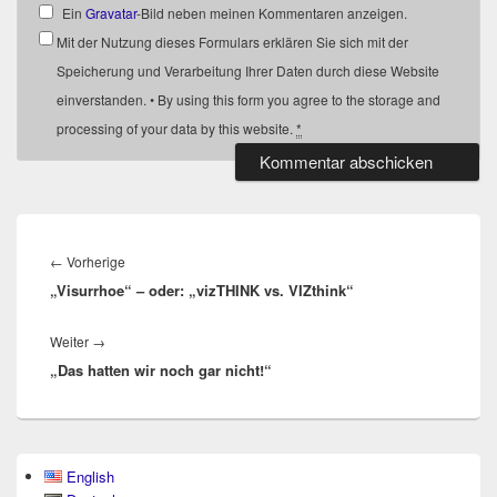
Ein
Gravatar
-Bild neben meinen Kommentaren anzeigen.
Mit der Nutzung dieses Formulars erklären Sie sich mit der
Speicherung und Verarbeitung Ihrer Daten durch diese Website
einverstanden. • By using this form you agree to the storage and
processing of your data by this website.
*
Beitragsnavigation
Vorheriger
←
Vorherige
„Visurrhoe“ – oder: „vizTHINK vs. VIZthink“
Beitrag:
Nächster
Weiter
→
„Das hatten wir noch gar nicht!“
Beitrag:
Primärer
English
Seitenleisten-