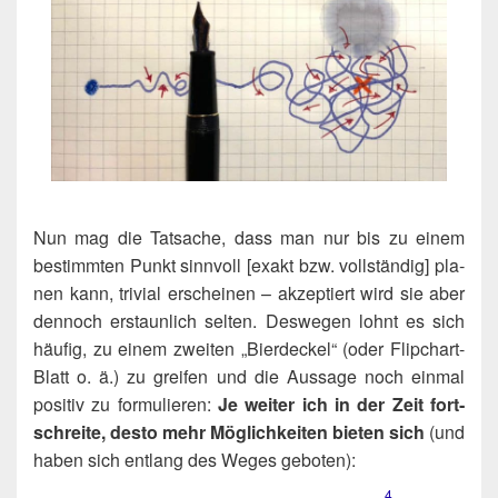
Nun mag die Tat­sa­che, dass man nur bis zu einem
bestimm­ten Punkt sinn­voll [exakt bzw. voll­stän­dig] pla­
nen kann, tri­vi­al erschei­nen – akzep­tiert wird sie aber
den­noch erstaun­lich sel­ten. Des­we­gen lohnt es sich
häu­fig, zu einem zwei­ten „Bier­de­ckel“ (oder Flip­chart-
Blatt o. ä.) zu grei­fen und die Aus­sa­ge noch ein­mal
posi­tiv zu for­mu­lie­ren:
Je wei­ter ich in der Zeit fort­
schrei­te, des­to mehr Mög­lich­kei­ten bie­ten sich
(und
haben sich ent­lang des Weges geboten):
4