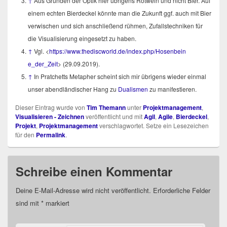
↑
Aus Grün­den der Optik hier übri­gens Rot­wein und nicht Bier. Auf
einem ech­ten Bier­de­ckel könn­te man die Zukunft ggf. auch mit Bier
ver­wi­schen und sich anschlie­ßend rüh­men, Zufalls­tech­ni­ken für
die Visua­li­sie­rung ein­ge­setzt zu haben.
↑
Vgl. <
https://​www​.the​di​sc​world​.de/​i​n​d​e​x​.​p​h​p​/​H​o​s​e​n​b​e​i​n​
e_der_Zeit
> (29.09.2019).
↑
In Prat­chetts Meta­pher scheint sich mir übri­gens wie­der ein­mal
unser abend­län­di­scher Hang zu
Dua­lis­men
zu manifestieren.
Dieser Eintrag wurde von
Tim Themann
unter
Projektmanagement
,
Visualisieren - Zeichnen
veröffentlicht und mit
Agil
,
Agile
,
Bierdeckel
,
Projekt
,
Projektmanagement
verschlagwortet. Setze ein Lesezeichen
für den
Permalink
.
Schreibe einen Kommentar
Deine E-Mail-Adresse wird nicht veröffentlicht.
Erforderliche Felder
sind mit
*
markiert