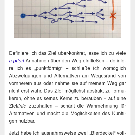
Defi­nie­re ich das Ziel über-kon­kret, las­se ich zu vie­le
a‑prio­ri-
Annah­men über den Weg ein­flie­ßen – defi­nie­
re ich es „punkt­för­mig“ – schlie­ße ich womög­lich
Abzwei­gun­gen und Alter­na­ti­ven am Weges­rand von
vorn­her­ein aus oder neh­me sie auf mei­nem Weg gar
nicht erst wahr. Das Ziel mög­lichst abs­trakt zu for­mu­
lie­ren, ohne es sei­nes Kerns zu berau­ben – auf eine
Ziel
linie
zuzu­hal­ten – schärft die Wahr­neh­mung für
Alter­na­ti­ven und macht die Mög­lich­kei­ten des Künf­ti­
gen nutzbar.
Jetzt habe ich aus­nahms­wei­se zwei „Bier­de­ckel“ voll­