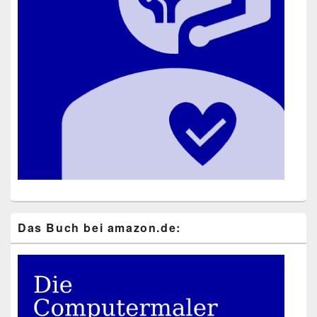
Das Buch bei ama​zon​.de: