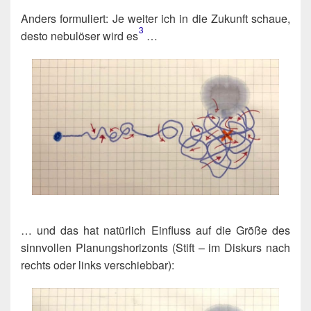
Anders for­mu­liert: Je wei­ter ich in die Zukunft schaue,
3
des­to nebu­lö­ser wird es​
…
… und das hat natür­lich Ein­fluss auf die Grö­ße des
sinn­vol­len Pla­nungs­ho­ri­zonts (Stift – im Dis­kurs nach
rechts oder links verschiebbar):