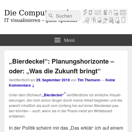
Suchen
Suchen
nach:
Die Computermaler
IT visualisieren – ganz spontan
Menü
„Bierdeckel“: Planungshorizonte –
oder: „Was die Zukunft bringt“
Veröffentlicht am
29. September 2019
von
Tim Themann
—
Keine
Kommentare ↓
1
Unter dem Stich­wort
„Bier­de­ckel“
ver­öf­fent­li­che ich ein­fa­che Visua­li­
sie­run­gen, die mich schon län­ger durch mei­ne Arbeit beglei­ten und die
sowohl inhalt­lich als auch vom Umfang her auf einen Bier­de­ckel pas­
sen könn­ten – auch, wenn sie in der Pra­xis meist am White­board
entstehen.
-
In der Poli­tik scheint mir das „Das erklär‘ ich auf einem