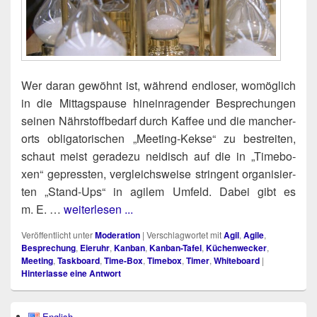
Wer dar­an gewöhnt ist, wäh­rend end­lo­ser, womög­lich
in die Mit­tags­pau­se hin­ein­ra­gen­der Bespre­chun­gen
sei­nen Nähr­stoff­be­darf durch Kaf­fee und die man­cher­
orts obli­ga­to­ri­schen „Mee­ting-Kek­se“ zu bestrei­ten,
schaut meist gera­de­zu nei­disch auf die in „Time­bo­
xen“ gepress­ten, ver­gleichs­wei­se strin­gent orga­ni­sier­
ten „Stand-Ups“ in agi­lem Umfeld. Dabei gibt es
m. E. …
weiterlesen ...
Veröffentlicht unter
Moderation
|
Verschlagwortet mit
Agil
,
Agile
,
Besprechung
,
Eieruhr
,
Kanban
,
Kanban-Tafel
,
Küchenwecker
,
Meeting
,
Taskboard
,
Time-Box
,
Timebox
,
Timer
,
Whiteboard
|
Hinterlasse eine Antwort
Primärer
English