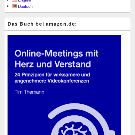
Seitenleisten-
Deutsch
Widgetbereich
Das Buch bei ama​zon​.de: