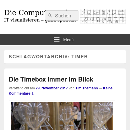
Suchen
Suchen
nach:
Die Computermaler
IT visualisieren – ganz spontan
Menü
SCHLAGWORTARCHIV:
TIMER
Die Timebox immer im Blick
Veröffentlicht am
29. November 2017
von
Tim Themann
—
Keine
Kommentare ↓