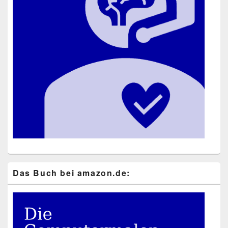
Das Buch bei ama​zon​.de: