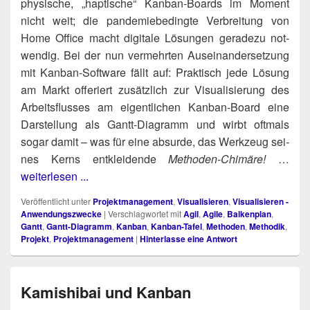
phy­si­sche, „hap­ti­sche“ Kan­ban-Boards im Moment
nicht weit; die pan­de­mie­be­ding­te Ver­brei­tung von
Home Office macht digi­ta­le Lösun­gen gera­de­zu not­
wen­dig. Bei der nun ver­mehr­ten Aus­ein­an­der­set­zung
mit Kan­ban-Soft­ware fällt auf: Prak­tisch jede Lösung
am Markt offe­riert zusätz­lich zur Visua­li­sie­rung des
Arbeits­flus­ses am eigent­li­chen Kan­ban-Board eine
Dar­stel­lung als Gantt-Dia­gramm und wirbt oft­mals
sogar damit – was für eine absur­de, das Werk­zeug sei­
nes Kerns ent­klei­den­de
Metho­den-Chi­mä­re!
…
weiterlesen ...
Veröffentlicht unter
Projektmanagement
,
Visualisieren
,
Visualisieren -
Anwendungszwecke
|
Verschlagwortet mit
Agil
,
Agile
,
Balkenplan
,
Gantt
,
Gantt-Diagramm
,
Kanban
,
Kanban-Tafel
,
Methoden
,
Methodik
,
Projekt
,
Projektmanagement
|
Hinterlasse eine Antwort
Kamishibai und Kanban