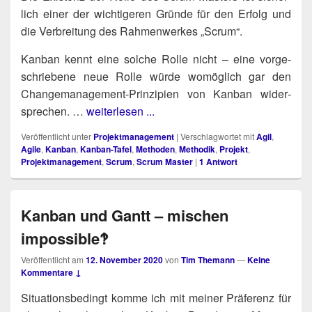
lich einer der wich­ti­ge­ren Grün­de für den Erfolg und
die Ver­brei­tung des Rah­men­wer­kes „Scrum“.
Kan­ban kennt eine sol­che Rol­le nicht – eine vor­ge­
schrie­be­ne neue Rol­le wür­de womög­lich gar den
Chan­ge­ma­nage­ment-Prin­zi­pi­en von Kan­ban wider­
spre­chen. …
weiterlesen ...
Veröffentlicht unter
Projektmanagement
|
Verschlagwortet mit
Agil
,
Agile
,
Kanban
,
Kanban-Tafel
,
Methoden
,
Methodik
,
Projekt
,
Projektmanagement
,
Scrum
,
Scrum Master
|
1
Antwort
Kanban und Gantt – mischen
impossible‽
Veröffentlicht am
12. November 2020
von
Tim Themann
—
Keine
Kommentare ↓
Situa­ti­ons­be­dingt kom­me ich mit mei­ner Prä­fe­renz für