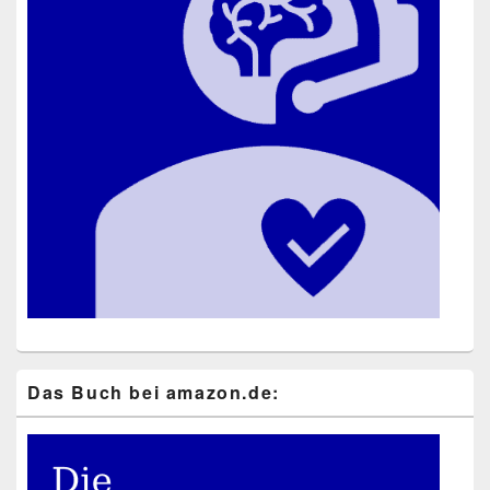
Das Buch bei ama​zon​.de: