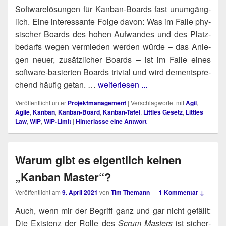
Soft­ware­lö­sun­gen für Kan­ban-Boards fast unum­gäng­
lich. Eine inter­es­san­te Fol­ge davon: Was im Fal­le phy­
si­scher Boards des hohen Auf­wan­des und des Platz­
be­darfs wegen ver­mie­den wer­den wür­de – das Anle­
gen neu­er, zusätz­li­cher Boards – ist im Fal­le eines
soft­ware-basier­ten Boards tri­vi­al und wird dem­entspre­
chend häu­fig getan. …
weiterlesen ...
Veröffentlicht unter
Projektmanagement
|
Verschlagwortet mit
Agil
,
Agile
,
Kanban
,
Kanban-Board
,
Kanban-Tafel
,
Littles Gesetz
,
Littles
Law
,
WiP
,
WiP-Limit
|
Hinterlasse eine Antwort
Warum gibt es eigentlich keinen
„Kanban Master“?
Veröffentlicht am
9. April 2021
von
Tim Themann
—
1 Kommentar ↓
Auch, wenn mir der Begriff ganz und gar nicht gefällt:
Die Exis­tenz der Rol­le des
Scrum Mas­ters
ist sicher­