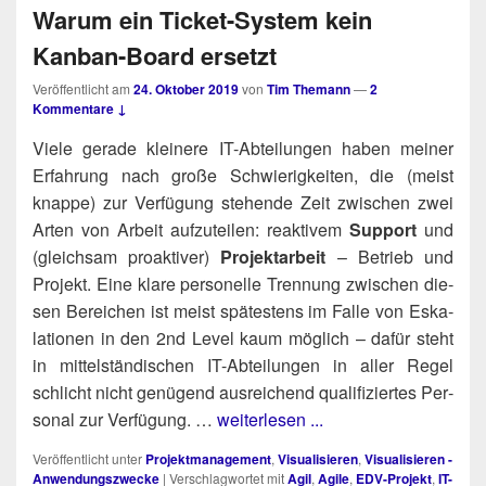
Warum ein Ticket-System kein
Kanban-Board ersetzt
Veröffentlicht am
24. Oktober 2019
von
Tim Themann
—
2
Kommentare ↓
Vie­le gera­de klei­ne­re IT-Abtei­lun­gen haben mei­ner
Erfah­rung nach gro­ße Schwie­rig­kei­ten, die (meist
knap­pe) zur Ver­fü­gung ste­hen­de Zeit zwi­schen zwei
Arten von Arbeit auf­zu­tei­len: reak­ti­vem
Sup­port
und
(gleich­sam pro­ak­ti­ver)
Pro­jekt­ar­beit
– Betrieb und
Pro­jekt. Eine kla­re per­so­nel­le Tren­nung zwi­schen die­
sen Berei­chen ist meist spä­tes­tens im Fal­le von Eska­
la­tio­nen in den 2nd Level kaum mög­lich – dafür steht
in mit­tel­stän­di­schen IT-Abtei­lun­gen in aller Regel
schlicht nicht genü­gend aus­rei­chend qua­li­fi­zier­tes Per­
so­nal zur Ver­fü­gung. …
weiterlesen ...
Veröffentlicht unter
Projektmanagement
,
Visualisieren
,
Visualisieren -
Anwendungszwecke
|
Verschlagwortet mit
Agil
,
Agile
,
EDV-Projekt
,
IT-