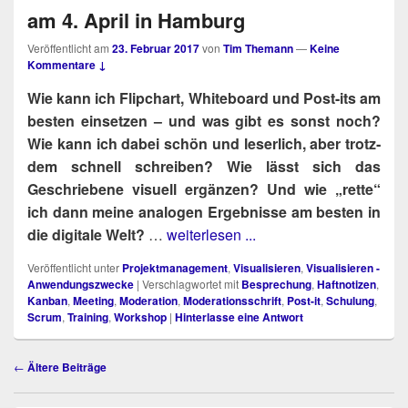
am 4. April in Hamburg
Veröffentlicht am
23. Februar 2017
von
Tim Themann
—
Keine
Kommentare ↓
Wie kann ich Flip­chart, White­board und Post-its am
bes­ten ein­set­zen – und was gibt es sonst noch?
Wie kann ich dabei schön und leser­lich, aber trotz­
dem schnell schrei­ben? Wie lässt sich das
Geschrie­be­ne visu­ell ergän­zen? Und wie „ret­te“
ich dann mei­ne ana­lo­gen Ergeb­nis­se am bes­ten in
die digi­ta­le Welt?
…
weiterlesen ...
Veröffentlicht unter
Projektmanagement
,
Visualisieren
,
Visualisieren -
Anwendungszwecke
|
Verschlagwortet mit
Besprechung
,
Haftnotizen
,
Kanban
,
Meeting
,
Moderation
,
Moderationsschrift
,
Post-it
,
Schulung
,
Scrum
,
Training
,
Workshop
|
Hinterlasse eine Antwort
Beitragsnavigation
←
Ältere Beiträge