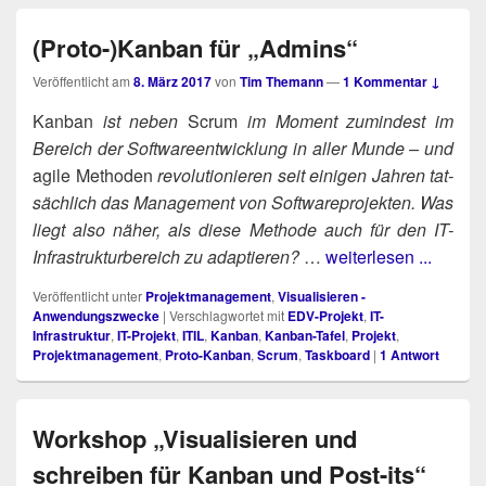
(Proto-)Kanban für „Admins“
Veröffentlicht am
8. März 2017
von
Tim Themann
—
1 Kommentar ↓
Kan­ban
ist neben
Scrum
im Moment zumin­dest im
Bereich der Soft­ware­ent­wick­lung in aller Mun­de – und
agi­le Metho­den
revo­lu­tio­nie­ren seit eini­gen Jah­ren tat­
säch­lich das Manage­ment von Soft­ware­pro­jek­ten. Was
liegt also näher, als die­se Metho­de auch für den IT-
Infra­struk­tur­be­reich zu adaptieren?
…
weiterlesen ...
Veröffentlicht unter
Projektmanagement
,
Visualisieren -
Anwendungszwecke
|
Verschlagwortet mit
EDV-Projekt
,
IT-
Infrastruktur
,
IT-Projekt
,
ITIL
,
Kanban
,
Kanban-Tafel
,
Projekt
,
Projektmanagement
,
Proto-Kanban
,
Scrum
,
Taskboard
|
1
Antwort
Workshop „Visualisieren und
schreiben für Kanban und Post-its“