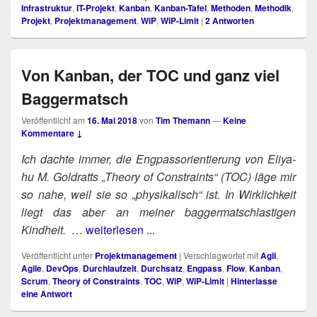
Infrastruktur
,
IT-Projekt
,
Kanban
,
Kanban-Tafel
,
Methoden
,
Methodik
,
Projekt
,
Projektmanagement
,
WiP
,
WiP-Limit
|
2
Antworten
Von Kanban, der TOC und ganz viel
Baggermatsch
Veröffentlicht am
16. Mai 2018
von
Tim Themann
—
Keine
Kommentare ↓
Ich dach­te immer, die Eng­pass­ori­en­tie­rung von Eli­ya­
hu M. Gold­ratts „Theo­ry of Cons­traints“ (TOC) läge mir
so nahe, weil sie so „phy­si­ka­lisch“ ist. In Wirk­lich­keit
liegt das aber an mei­ner bag­ger­mat­sch­las­ti­gen
Kindheit.
…
weiterlesen ...
Veröffentlicht unter
Projektmanagement
|
Verschlagwortet mit
Agil
,
Agile
,
DevOps
,
Durchlaufzeit
,
Durchsatz
,
Engpass
,
Flow
,
Kanban
,
Scrum
,
Theory of Constraints
,
TOC
,
WiP
,
WiP-Limit
|
Hinterlasse
eine Antwort