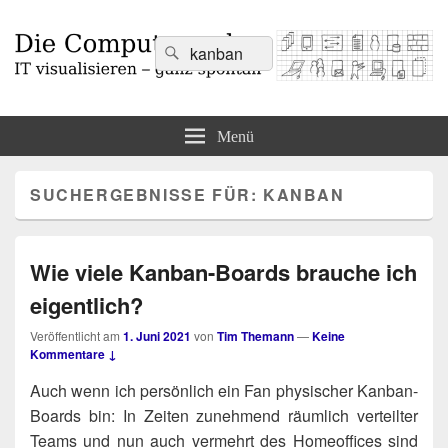
Suchen
Suchen
nach:
Die Computermaler
IT visualisieren – ganz spontan
Menü
SUCHERGEBNISSE FÜR:
KANBAN
Wie viele Kanban-Boards brauche ich
eigentlich?
Veröffentlicht am
1. Juni 2021
von
Tim Themann
—
Keine
Kommentare ↓
Auch wenn ich per­sön­lich ein Fan phy­si­scher Kan­ban-
Boards bin: In Zei­ten zuneh­mend räum­lich ver­teil­ter
Teams und nun auch ver­mehrt des Home­of­fices sind