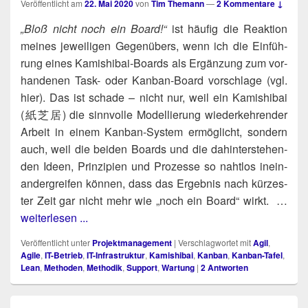
Veröffentlicht am
22. Mai 2020
von
Tim Themann
—
2 Kommentare ↓
„Bloß nicht noch ein Board!“
ist häu­fig die Reak­ti­on
mei­nes jewei­li­gen Gegen­übers, wenn ich die Ein­füh­
rung eines Kami­shi­bai-Boards als Ergän­zung zum vor­
han­de­nen Task- oder Kan­ban-Board vor­schla­ge (vgl.
hier). Das ist scha­de – nicht nur, weil ein Kami­shi­bai
(紙芝居) die sinn­vol­le Model­lie­rung wie­der­keh­ren­der
Arbeit in einem Kan­ban-Sys­tem ermög­licht, son­dern
auch, weil die bei­den Boards und die dahin­ter­ste­hen­
den Ideen, Prin­zi­pi­en und Pro­zes­se so naht­los inein­
an­der­grei­fen kön­nen, dass das Ergeb­nis nach kür­zes­
ter Zeit gar nicht mehr wie „noch ein Board“ wirkt. …
weiterlesen ...
Veröffentlicht unter
Projektmanagement
|
Verschlagwortet mit
Agil
,
Agile
,
IT-Betrieb
,
IT-Infrastruktur
,
Kamishibai
,
Kanban
,
Kanban-Tafel
,
Lean
,
Methoden
,
Methodik
,
Support
,
Wartung
|
2
Antworten