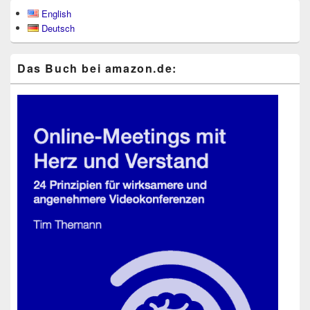
Primärer
English
Seitenleisten-
Deutsch
Widgetbereich
Das Buch bei ama​zon​.de: