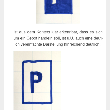
Ist aus dem Kon­text klar erkenn­bar, dass es sich
um ein Gebot han­deln soll, ist u.U. auch eine deut­
lich ver­ein­fach­te Dar­stel­lung hin­rei­chend deutlich: