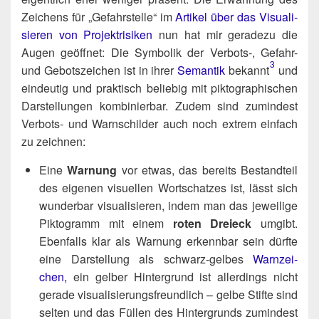
Zei­chens für „Gefahr­stel­le“ im
Arti­kel über das Visua­li­
sie­ren von Pro­jekt­ri­si­ken
nun hat mir gera­de­zu die
Augen geöff­net: Die Sym­bo­lik der Verbots‑, Gefahr-
3
und Gebots­zei­chen ist in ihrer
Seman­tik
bekannt​
und
ein­deu­tig und prak­tisch belie­big mit pik­to­gra­phi­schen
Dar­stel­lun­gen kom­bi­nier­bar. Zudem sind zumin­dest
Ver­bots- und Warn­schil­der auch noch extrem ein­fach
zu zeichnen:
Eine
War­nung
vor etwas, das bereits Bestand­teil
des eige­nen visu­el­len Wort­schat­zes ist, lässt sich
wun­der­bar visua­li­sie­ren, indem man das jewei­li­ge
Pik­to­gramm mit einem
roten Drei­eck
umgibt.
Eben­falls klar als War­nung erkenn­bar sein dürf­te
eine Dar­stel­lung als schwarz-gel­bes
Warn­zei­
chen,
ein gel­ber Hin­ter­grund ist aller­dings nicht
gera­de visua­li­sie­rungs­freund­lich – gel­be Stif­te sind
sel­ten und das Fül­len des Hin­ter­grunds zumin­dest