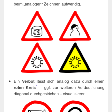
beim „ana­lo­gen“ Zeich­nen aufwendig.
Ein
Ver­bot
lässt sich ana­log dazu durch einen
4
roten Kreis
– ggf. zur wei­te­ren Ver­deut­li­chung
dia­go­nal durch­ge­stri­chen – visualisieren.