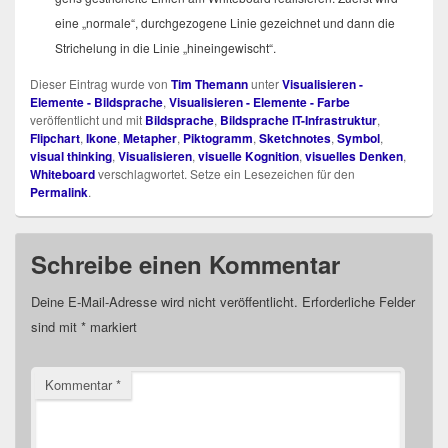
eine „nor­ma­le“, durch­ge­zo­ge­ne Linie gezeich­net und dann die
Stri­che­lung in die Linie „hin­ein­ge­wischt“.
Dieser Eintrag wurde von
Tim Themann
unter
Visualisieren -
Elemente - Bildsprache
,
Visualisieren - Elemente - Farbe
veröffentlicht und mit
Bildsprache
,
Bildsprache IT-Infrastruktur
,
Flipchart
,
Ikone
,
Metapher
,
Piktogramm
,
Sketchnotes
,
Symbol
,
visual thinking
,
Visualisieren
,
visuelle Kognition
,
visuelles Denken
,
Whiteboard
verschlagwortet. Setze ein Lesezeichen für den
Permalink
.
Schreibe einen Kommentar
Deine E-Mail-Adresse wird nicht veröffentlicht.
Erforderliche Felder
sind mit
*
markiert
Kommentar
*