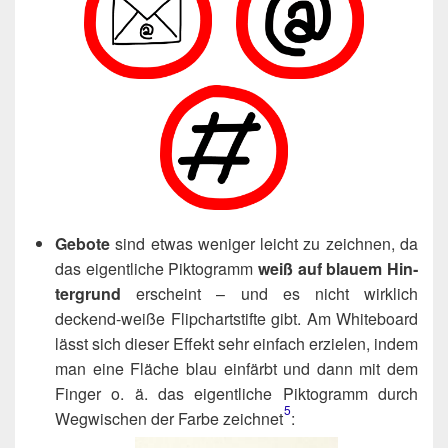
Gebo­te
sind etwas weni­ger leicht zu zeich­nen, da
das eigent­li­che Pik­to­gramm
weiß auf blau­em Hin­
ter­grund
erscheint – und es nicht wirk­lich
deckend-wei­ße Flip­chart­stif­te gibt. Am White­board
lässt sich die­ser Effekt sehr ein­fach erzie­len, indem
man eine Flä­che blau ein­färbt und dann mit dem
Fin­ger o. ä. das eigent­li­che Pik­to­gramm durch
5
Weg­wi­schen der Far­be zeichnet​
: