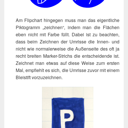
Am Flip­chart hin­ge­gen muss man das eigent­li­che
Pik­to­gramm „zeich­nen“, indem man die Flä­chen
eben nicht mit Far­be füllt. Dabei ist zu beach­ten,
dass beim Zeich­nen der Umris­se die Innen- und
nicht wie nor­ma­ler­wei­se die Außen­sei­te des oft ja
recht brei­ten Mar­ker-Strichs die ent­schei­den­de ist.
Zeich­net man etwas auf die­se Wei­se zum ers­ten
Mal, emp­fiehlt es sich, die Umris­se zuvor mit einem
Blei­stift vorzuzeichnen.