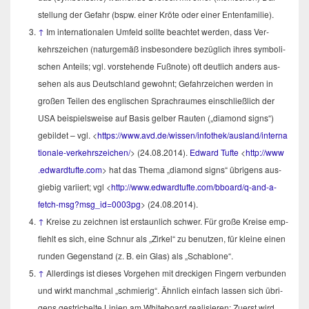
stel­lung der Gefahr (bspw. einer Krö­te oder einer Entenfamilie).
↑
Im inter­na­tio­na­len Umfeld soll­te beach­tet wer­den, dass Ver­
kehrs­zei­chen (natur­ge­mäß ins­be­son­de­re bezüg­lich ihres sym­bo­li­
schen Anteils; vgl. vor­ste­hen­de Fuß­no­te) oft deut­lich anders aus­
se­hen als aus Deutsch­land gewohnt; Gefahr­zei­chen wer­den in
gro­ßen Tei­len des eng­li­schen Sprach­rau­mes ein­schließ­lich der
USA bei­spiels­wei­se auf Basis gel­ber Rau­ten („dia­mond signs“)
gebil­det – vgl. <
https://​www​.avd​.de/​w​i​s​s​e​n​/​i​n​f​o​t​h​e​k​/​a​u​s​l​a​n​d​/​i​n​t​e​r​n​a​
t​i​o​n​a​l​e​-​v​e​r​k​e​h​rszeichen/
> (24.08.2014).
Edward Tuf­te
<
http://​www​
.edwardtuf​te​.com
> hat das The­ma „dia­mond signs“ übri­gens aus­
gie­big vari­iert; vgl <
http://www.edwardtufte.com/bboard/q‑and-a-
fetch-msg?msg_id=0003pg
> (24.08.2014).
↑
Krei­se zu zeich­nen ist erstaun­lich schwer. Für gro­ße Krei­se emp­
fiehlt es sich, eine Schnur als „Zir­kel“ zu benut­zen, für klei­ne einen
run­den Gegen­stand (z. B. ein Glas) als „Scha­blo­ne“.
↑
Aller­dings ist die­ses Vor­ge­hen mit dre­cki­gen Fin­gern ver­bun­den
und wirkt manch­mal „schmie­rig“. Ähn­lich ein­fach las­sen sich übri­
gens gestri­chel­te Lini­en am White­board rea­li­sie­ren: Zuerst wird