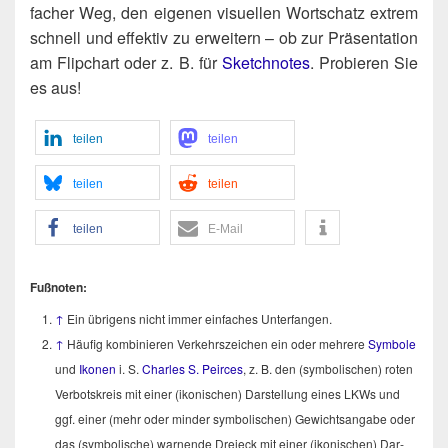
fa­cher Weg, den eige­nen visu­el­len Wort­schatz extrem
schnell und effek­tiv zu erwei­tern – ob zur Prä­sen­ta­ti­on
am Flip­chart oder z. B. für
Sketch­no­tes
. Pro­bie­ren Sie
es aus!
tei­len
tei­len
tei­len
tei­len
tei­len
E‑Mail
Fuß­no­ten:
↑
Ein übri­gens nicht immer ein­fa­ches Unterfangen.
↑
Häu­fig kom­bi­nie­ren Ver­kehrs­zei­chen ein oder meh­re­re
Sym­bo­le
und
Iko­nen
i. S.
Charles S. Peirces
, z. B. den (sym­bo­li­schen) roten
Ver­bots­kreis mit einer (iko­ni­schen) Dar­stel­lung eines LKWs und
ggf. einer (mehr oder min­der sym­bo­li­schen) Gewichts­an­ga­be oder
das (sym­bo­li­sche) war­nen­de Drei­eck mit einer (iko­ni­schen) Dar­