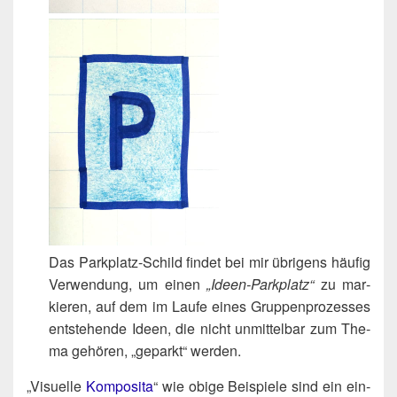
Das Park­platz-Schild fin­det bei mir übri­gens häu­fig
Ver­wen­dung, um einen
„Ideen-Park­platz“
zu mar­
kie­ren, auf dem im Lau­fe eines Grup­pen­pro­zes­ses
ent­ste­hen­de Ideen, die nicht unmit­tel­bar zum The­
ma gehö­ren, „geparkt“ werden.
„Visu­el­le
Kom­po­si­ta
“ wie obi­ge Bei­spie­le sind ein ein­