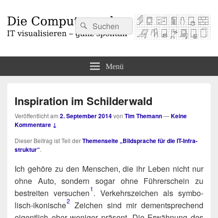
Suchen
Suchen
nach:
Die Computermaler
IT visualisieren – ganz spontan
Menü
Inspiration im Schilderwald
Veröffentlicht am
2. September 2014
von
Tim Themann
—
Keine
Kommentare ↓
Die­ser Bei­trag ist Teil der
The­men­sei­te „Bild­spra­che für die IT-Infra­
struk­tur“
.
-
Ich gehö­re zu den Men­schen, die ihr Leben nicht nur
ohne Auto, son­dern sogar ohne Füh­rer­schein zu
1
bestrei­ten versuchen​
. Ver­kehrs­zei­chen als sym­bo­
2
lisch-iko­ni­sche​
Zei­chen sind mir dem­entspre­chend
eigent­lich eher weni­ger prä­sent. Die Erwäh­nung des