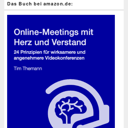
Das Buch bei ama​zon​.de: