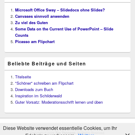
Microsoft Office Sway – Slidedocs ohne Slides?
Canvases sinnvoll anwenden
Zu viel des Guten
Some Data on the Current Use of PowerPoint – Slide
Counts
Picasso am Flipchart
Beliebte Beiträge und Seiten
Titelseite
"Schöner" schreiben am Flipchart
Downloads zum Buch
Inspiration im Schilderwald
Guter Vorsatz: Moderationsschrift lernen und üben
Diese Website verwendet essentielle Cookies, um Ihr
Copyright © 2026
Tim Themann
. All Rights Reserved.