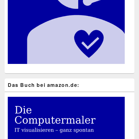
Das Buch bei ama​zon​.de: