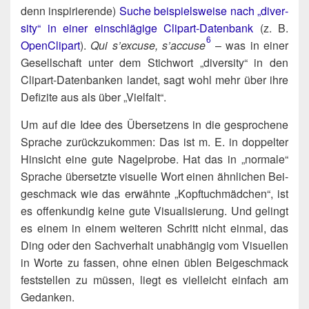
denn inspi­rie­ren­de)
Suche bei­spiels­wei­se nach „diver­
si­ty“ in einer ein­schlä­gi­ge Clip­art-Daten­bank
(z. B.
6
Open­Clip­art
).
Qui s’excuse, s’accuse
– was in einer
Gesell­schaft unter dem Stich­wort „diver­si­ty“ in den
Clip­art-Daten­ban­ken lan­det, sagt wohl mehr über ihre
Defi­zi­te aus als über „Viel­falt“.
Um auf die Idee des Über­set­zens in die gespro­che­ne
Spra­che zurück­zu­kom­men: Das ist m. E. in dop­pel­ter
Hin­sicht eine gute Nagel­pro­be. Hat das in „nor­ma­le“
Spra­che über­setz­te visu­el­le Wort einen ähn­li­chen Bei­
geschmack wie das erwähn­te „Kopf­tuch­mäd­chen“, ist
es offen­kun­dig kei­ne gute Visua­li­sie­rung. Und gelingt
es einem in einem wei­te­ren Schritt nicht ein­mal, das
Ding oder den Sach­ver­halt unab­hän­gig vom Visu­el­len
in Wor­te zu fas­sen, ohne einen üblen Bei­geschmack
fest­stel­len zu müs­sen, liegt es viel­leicht ein­fach am
Gedanken.