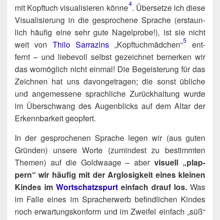
4
mit Kopf­tuch visua­li­sie­ren könne​
. Über­set­ze ich die­se
Visua­li­sie­rung in die gespro­che­ne Spra­che (erstaun­
lich häu­fig eine sehr gute Nagel­pro­be!), ist sie nicht
5
weit von
Thi­lo Sar­ra­zins
„Kopf­tuch­mäd­chen“​
ent­
fernt – und lie­be­voll selbst gezeich­net bemer­ken wir
das womög­lich nicht ein­mal! Die Begeis­te­rung für das
Zeich­nen hat uns davon­ge­tra­gen; die sonst übli­che
und ange­mes­se­ne sprach­li­che Zurück­hal­tung wur­de
im Über­schwang des Augen­blicks auf dem Altar der
Erkenn­bar­keit geopfert.
In der gespro­che­nen Spra­che legen wir (aus guten
Grün­den) unse­re Wor­te (zumin­dest zu bestimm­ten
The­men) auf die Gold­waa­ge – aber
visu­ell „plap­
pern“ wir häu­fig mit der Arg­lo­sig­keit eines klei­nen
Kin­des im
Wort­schatz­spurt
ein­fach drauf los.
Was
im Fal­le eines im Sprach­er­werb befind­li­chen Kin­des
noch erwar­tungs­kon­form und im Zwei­fel ein­fach „süß“