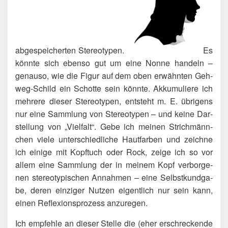
abge­spei­cher­ten Ste­reo­ty­pen.
Es
könn­te sich eben­so gut um eine Non­ne han­deln –
genau­so, wie die Figur auf dem oben erwähn­ten Geh­
weg-Schild ein Schot­te sein könn­te. Akku­mu­lie­re ich
meh­re­re die­ser Ste­reo­ty­pen, ent­steht m. E. übri­gens
nur eine Samm­lung von Ste­reo­ty­pen – und kei­ne Dar­
stel­lung von „Viel­falt“. Gebe ich mei­nen Strich­männ­
chen vie­le unter­schied­li­che Haut­far­ben und zeich­ne
ich eini­ge mit Kopf­tuch oder Rock, zei­ge ich so vor
allem eine Samm­lung der in mei­nem Kopf ver­bor­ge­
nen ste­reo­ty­pi­schen Annah­men – eine Selbst­kund­ga­
be, deren ein­zi­ger Nut­zen eigent­lich nur sein kann,
einen Refle­xi­ons­pro­zess anzuregen.
Ich emp­feh­le an die­ser Stel­le die (eher erschre­cken­de