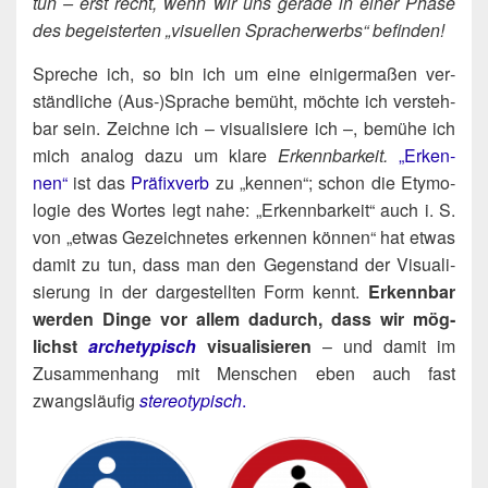
tun – erst recht, wenn wir uns gera­de in einer Pha­se
des begeis­ter­ten „visu­el­len Sprach­er­werbs“ befinden!
Spre­che ich, so bin ich um eine eini­ger­ma­ßen ver­
ständ­li­che (Aus‑)​Sprache bemüht, möch­te ich ver­steh­
bar sein. Zeich­ne ich – visua­li­sie­re ich –, bemü­he ich
mich ana­log dazu um kla­re
Erkenn
bar­keit.
„Erken­
nen“
ist das
Prä­fix­verb
zu „ken­nen“; schon die Ety­mo­
lo­gie des Wor­tes legt nahe: „Erkenn­bar­keit“ auch i. S.
von „etwas Gezeich­ne­tes erken­nen kön­nen“ hat etwas
damit zu tun, dass man den Gegen­stand der Visua­li­
sie­rung in der dar­ge­stell­ten Form kennt.
Erkenn­bar
wer­den Din­ge vor allem dadurch, dass wir mög­
lichst
arche­ty­pisch
visua­li­sie­ren
– und damit im
Zusam­men­hang mit Men­schen eben auch fast
zwangs­läu­fig
ste­reo­ty­pisch
.