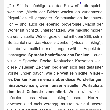
7
„Der Stift ist mäch­ti­ger als das Schwert“​
, die sprich­
wört­li­che „Macht der Bil­der“ wächst ob zuneh­mend
(digital‑)​visuell gepräg­ter Kom­mu­ni­ka­ti­on kon­ti­nu­ier­
lich – und auch die eben­so pro­ver­bia­le „Macht der
Wor­te“ ist nicht zu unter­schät­zen. Wie mäch­tig mögen
da erst visu­el­le Wör­ter, gezeich­net mit dem Stift, sein?
Betrach­tet man das visu­el­le Den­ken („visu­al thin­king“),
ist dabei ver­mut­lich der ein­gangs erwähn­te Aspekt der
mäch­tigs­te:
Spra­che beein­flusst das Den­ken –
auch
visu­el­le Spra­che. Röcke, Kopf­tü­cher, Kra­wat­ten – all
die­se visu­el­len Zei­chen bedie­nen sich fest gefass­ter
Vor­stel­lun­gen davon, wie die Welt sein soll­te.
Visu­el­
les Den­ken kann nie­mals über die­se Vor­stel­lun­gen
hin­aus­wach­sen, wenn unser visu­el­ler Wort­schatz
das fest Gefass­te zemen­tiert.
Wenn wir wirk­lich
möch­ten, dass „visu­al thin­king“ unse­ren Hori­zont
erwei­tert (und nicht ver­engt), müs­sen wir auf unse­re
visu­el­le Wort­wahl ach­ten – und alles tun, die Kli­schee-