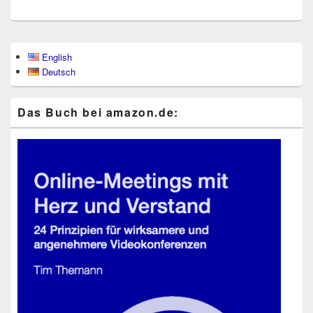
Primärer
English
Seitenleisten-
Deutsch
Widgetbereich
Das Buch bei ama​zon​.de: