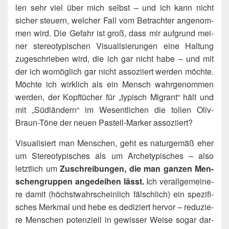
len sehr viel über mich selbst – und ich kann nicht
sicher steu­ern, wel­cher Fall vom Betrach­ter ange­nom­
men wird. Die Gefahr ist groß, dass mir auf­grund mei­
ner ste­reo­ty­pi­schen Visua­li­sie­run­gen eine Hal­tung
zuge­schrie­ben wird, die ich gar nicht habe – und mit
der ich womög­lich gar nicht asso­zi­iert wer­den möch­te.
Möch­te ich wirk­lich als ein Mensch wahr­ge­nom­men
wer­den, der Kopf­tü­cher für „typisch Migrant“ hält und
mit „Süd­län­dern“ im Wesent­li­chen die tol­len Oliv-
Braun-Töne der neu­en Pas­tell-Mar­ker assoziiert?
Visua­li­siert man Men­schen, geht es natur­ge­mäß eher
um Ste­reo­ty­pi­sches als um Arche­ty­pi­sches – also
letzt­lich um
Zuschrei­bun­gen, die man gan­zen Men­
schen­grup­pen ange­dei­hen lässt.
Ich ver­all­ge­mei­ne­
re damit (höchst­wahr­schein­lich fälsch­lich) ein spe­zi­fi­
sches Merk­mal und hebe es dedi­ziert her­vor – redu­zie­
re Men­schen poten­zi­ell in gewis­ser Wei­se sogar dar­