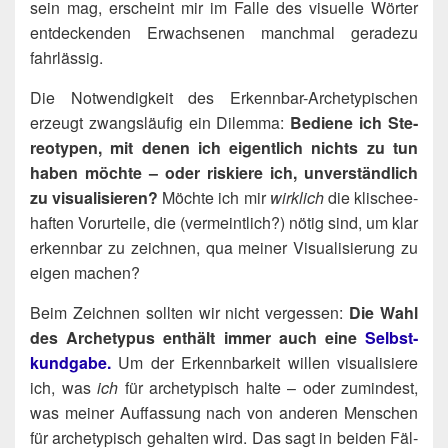
sein mag, erscheint mir im Fal­le des visu­el­le Wör­ter
ent­de­cken­den Erwach­se­nen manch­mal gera­de­zu
fahrlässig.
Die Not­wen­dig­keit des Erkenn­bar-Arche­ty­pi­schen
erzeugt zwangs­läu­fig ein Dilem­ma:
Bedie­ne ich Ste­
reo­ty­pen, mit denen ich eigent­lich nichts zu tun
haben möch­te – oder ris­kie­re ich, unver­ständ­lich
zu visua­li­sie­ren?
Möch­te ich mir
wirk­lich
die kli­schee­
haf­ten Vor­ur­tei­le, die (ver­meint­lich?) nötig sind, um klar
erkenn­bar zu zeich­nen, qua mei­ner Visua­li­sie­rung zu
eigen machen?
Beim Zeich­nen soll­ten wir nicht ver­ges­sen:
Die Wahl
des Arche­ty­pus ent­hält immer auch eine
Selbst­
kund­ga­be.
Um der Erkenn­bar­keit wil­len visua­li­sie­re
ich, was
ich
für arche­ty­pisch hal­te – oder zumin­dest,
was mei­ner Auf­fas­sung nach von ande­ren Men­schen
für arche­ty­pisch gehal­ten wird. Das sagt in bei­den Fäl­