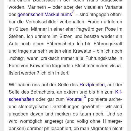
wor­den. Män­nern – oder aber der visu­el­len Vari­an­te
2
des
gene­ri­schen
Mas­ku­li­nums
– sind hin­ge­gen offen­
bar die Ver­bots­schil­der vor­be­hal­ten. Frau­en uri­nie­ren
im Sit­zen, Män­ner in einer eher frag­wür­di­gen Pose im
Ste­hen. Ich uri­nie­re im Sit­zen und besit­ze weder ein
Auto noch einen Füh­rer­schein. Ich bin Füh­rungs­kraft
und tra­ge nur sehr sel­ten eine Kra­wat­te – bin ich noch
„rich­tig“, wenn prak­tisch immer alle Füh­rungs­kräf­te in
Form von Kra­wat­ten tra­gen­den Strich­männ­chen visua­
li­siert wer­den? Ich bin irritiert.
Wir haben uns auf der Sei­te des
Rezi­pi­en­ten,
auf der
Sei­te des Betrach­ters, an extrem und bis hin zum
Kli­
3
schee­haf­ten
oder gar zum
Vor­ur­teil
poin­tier­te arche-
und ste­reo­ty­pi­sche Dar­stel­lun­gen gewöhnt – wir sind
umge­ben davon und mer­ken es kaum noch. Und so
wird womög­lich ange­regt (und völ­lig ohne Hin­ter­ge­
dan­ken) dar­über phi­lo­so­phiert, ob man Migran­ten nicht