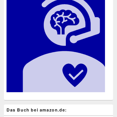
Das Buch bei ama​zon​.de: