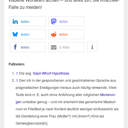
Fal­le zu meiden!
tei­len
tei­len
tei­len
tei­len
tei­len
E‑Mail
Fuß­no­ten:
↑
Die sog.
Sapir-Whorf-Hypo­the­se.
↑
Den ich in der gespro­che­nen und geschrie­be­nen Spra­che aus
prag­ma­ti­schen Erwä­gun­gen her­aus auch häu­fig ver­wen­de. Vie­le
Tex­te sind m. E. auch ohne Anfüh­rung aller mög­li­chen
Movie­run­
gen
unles­bar genug – und mir erscheint das gene­ri­sche Mas­ku­li­
num im Fließ­text je nach Kon­text deut­lich weni­ger ein­fluss­reich als
die Dar­stel­lung einer Frau (Mut­ter?) mit (ihrem?) Kind als
Gehwegbenutzer[in].