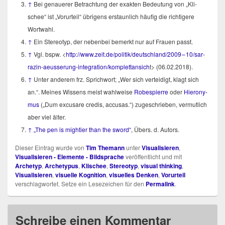
↑
Bei genaue­rer Betrach­tung der exak­ten Bedeu­tung von „Kli­
schee“ ist „Vor­ur­teil“ übri­gens erstaun­lich häu­fig die rich­ti­ge­re
Wortwahl.
↑
Ein Ste­reo­typ, der neben­bei bemerkt nur auf Frau­en passt.
↑
Vgl. bspw. <
http://​www​.zeit​.de/​p​o​l​i​t​i​k​/​d​e​u​t​s​c​hland/2009 – 10/s­ar­
ra­zin-aeus­se­rung-inte­gra­ti­on/­kom­plett­an­sich
t> (06.02.2018).
↑
Unter ande­rem frz. Sprich­wort; „Wer sich ver­tei­digt, klagt sich
an.“. Mei­nes Wis­sens meist wahl­wei­se
Robes­pierre
oder
Hie­ro­ny­
mus
(„Dum excusa­re cre­dis, accu­sas.“) zuge­schrie­ben, ver­mut­lich
aber viel älter.
↑
„The pen is might­ier than the sword“
, Übers. d. Autors.
Dieser Eintrag wurde von
Tim Themann
unter
Visualisieren
,
Visualisieren - Elemente - Bildsprache
veröffentlicht und mit
Archetyp
,
Archetypus
,
Klischee
,
Stereotyp
,
visual thinking
,
Visualisieren
,
visuelle Kognition
,
visuelles Denken
,
Vorurteil
verschlagwortet. Setze ein Lesezeichen für den
Permalink
.
Schreibe einen Kommentar