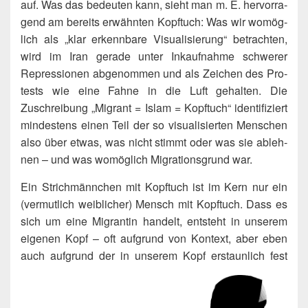
auf. Was das bedeu­ten kann, sieht man m. E. her­vor­ra­
gend am bereits erwähn­ten Kopf­tuch: Was wir womög­
lich als „klar erkenn­ba­re Visua­li­sie­rung“ betrach­ten,
wird im Iran gera­de unter Inkauf­nah­me schwe­rer
Repres­sio­nen abge­nom­men und als Zei­chen des Pro­
tests wie eine Fah­ne in die Luft gehal­ten. Die
Zuschrei­bung „Migrant = Islam = Kopf­tuch“ iden­ti­fi­ziert
min­des­tens einen Teil der so visua­li­sier­ten Men­schen
also über etwas, was nicht stimmt oder was sie ableh­
nen – und was womög­lich Migra­ti­ons­grund war.
Ein Strich­männ­chen mit Kopf­tuch ist im Kern nur ein
(ver­mut­lich weib­li­cher) Mensch mit Kopf­tuch. Dass es
sich um eine Migran­tin han­delt, ent­steht in unse­rem
eige­nen Kopf – oft auf­grund von Kon­text, aber eben
auch auf­grund der in unse­rem Kopf erstaun­lich fest