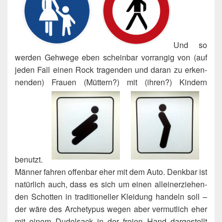
Und so
wer­den Geh­we­ge eben schein­bar vor­ran­gig von (auf
jeden Fall einen Rock tra­gen­den und dar­an zu erken­
nen­den) Frau­en (Müt­tern?) mit (ihren?) Kin­dern
benutzt.
Män­ner fah­ren offen­bar eher mit dem Auto. Denk­bar ist
natür­lich auch, dass es sich um einen allein­er­zie­hen­
den Schot­ten in tra­di­tio­nel­ler Klei­dung han­deln soll –
der wäre des Arche­ty­pus wegen aber ver­mut­lich eher
mit einem Dudel­sack in der frei­en Hand dar­ge­stellt