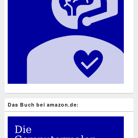
Das Buch bei ama​zon​.de: