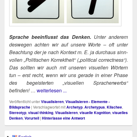
Spra­che beein­flusst das Den­ken.
Unter ande­rem
des­we­gen ach­ten wir auf unse­re Wor­te – oft unter
Beach­tung der je nach Kon­text m. E. ja durch­aus sinn­
vol­len „Poli­ti­schen Kor­rekt­heit“ („poli­ti­cal cor­rect­ness“).
Das soll­ten wir auch mit unse­ren visu­el­len Wör­tern
tun – erst recht, wenn wir uns gera­de in einer Pha­se
des begeis­ter­ten „visu­el­len Sprach­er­werbs“
befinden!
…
weiterlesen ...
Veröffentlicht unter
Visualisieren
,
Visualisieren - Elemente -
Bildsprache
|
Verschlagwortet mit
Archetyp
,
Archetypus
,
Klischee
,
Stereotyp
,
visual thinking
,
Visualisieren
,
visuelle Kognition
,
visuelles
Denken
,
Vorurteil
|
Hinterlasse eine Antwort
Primärer
English