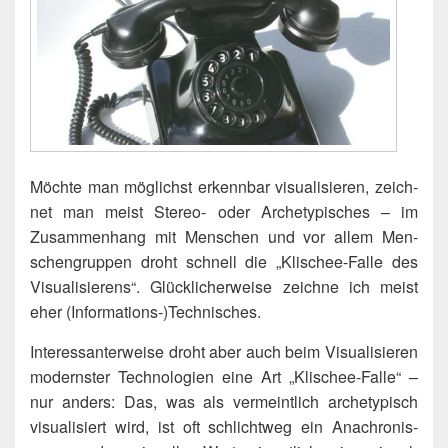
Möch­te man mög­lichst erkenn­bar visua­li­sie­ren, zeich­
net man meist Ste­reo- oder Arche­ty­pi­sches – im
Zusam­men­hang mit Men­schen und vor allem Men­
schen­grup­pen droht schnell die „Kli­schee-Fal­le des
Visua­li­sie­rens“. Glück­li­cher­wei­se zeich­ne ich meist
eher (Informations‑)​Technisches.
Inter­es­san­ter­wei­se droht aber auch beim Visua­li­sie­ren
moderns­ter Tech­no­lo­gien eine Art „Kli­schee-Fal­le“ –
nur anders: Das, was als ver­meint­lich arche­ty­pisch
visua­li­siert wird, ist oft schlicht­weg ein Ana­chro­nis­