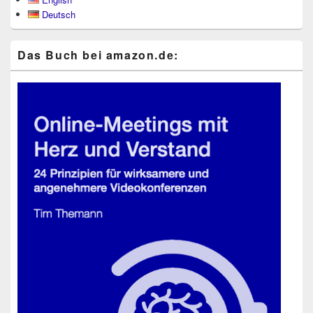
Seitenleisten-
Deutsch
Widgetbereich
Das Buch bei ama​zon​.de: