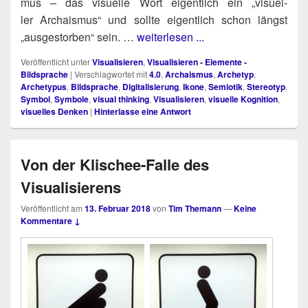
mus – das visu­el­le Wort eigent­lich ein „visu­el­
ler Archais­mus“ und soll­te eigent­lich schon längst
„aus­ge­stor­ben“ sein. …
weiterlesen ...
Veröffentlicht unter
Visualisieren
,
Visualisieren - Elemente -
Bildsprache
|
Verschlagwortet mit
4.0
,
Archaismus
,
Archetyp
,
Archetypus
,
Bildsprache
,
Digitalisierung
,
Ikone
,
Semiotik
,
Stereotyp
,
Symbol
,
Symbole
,
visual thinking
,
Visualisieren
,
visuelle Kognition
,
visuelles Denken
|
Hinterlasse eine Antwort
Von der Klischee-Falle des
Visualisierens
Veröffentlicht am
13. Februar 2018
von
Tim Themann
—
Keine
Kommentare ↓