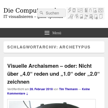
Suchen
Suchen
nach:
Die Computermaler
IT visualisieren – ganz spontan
Menü
SCHLAGWORTARCHIV:
ARCHETYPUS
Visuelle Archaismen – oder: Nicht
über „4.0“ reden und „1.0“ oder „2.0“
zeichnen
Veröffentlicht am
28. Februar 2018
von
Tim Themann
—
Keine
Kommentare ↓