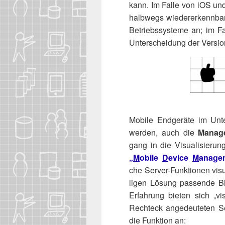
kann. Im Fal­le von iOS und
halb­wegs wie­der­erkenn­ba
Betriebs­sys­te­me an; im F
Unter­schei­dung der Ver­si­
Mobi­le End­ge­rä­te im Unt
wer­den, auch die
Manage
gang in die Visua­li­sie­rung
„
M
obi­le
D
evice
M
anage­
che Ser­ver-Funk­tio­nen visu
li­gen Lösung pas­sen­de Bi
Erfah­rung bie­ten sich „vis
Recht­eck ange­deu­te­ten 
die Funk­ti­on an: