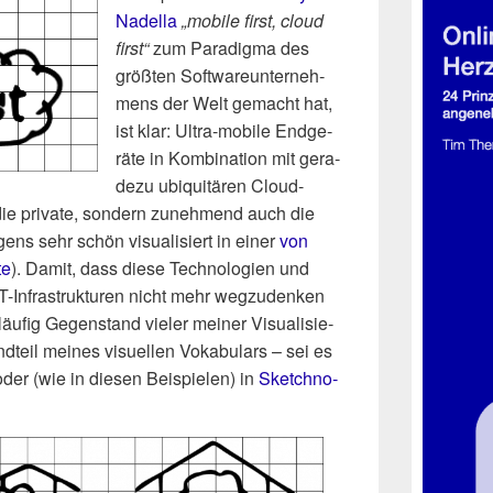
Nadel­la
„mobi­le first, cloud
first“
zum Para­dig­ma des
größ­ten Soft­ware­un­ter­neh­
mens der Welt gemacht hat,
ist klar: Ultra-mobi­le End­ge­
rä­te in Kom­bi­na­ti­on mit gera­
de­zu ubi­qui­tä­ren Cloud-
die pri­va­te, son­dern zuneh­mend auch die
­gens sehr schön visua­li­siert in einer
von
te
). Damit, dass die­se Tech­no­lo­gien und
Infra­struk­tu­ren nicht mehr weg­zu­den­ken
u­fig Gegen­stand vie­ler mei­ner Visua­li­sie­
­teil mei­nes visu­el­len Voka­bu­lars – sei es
der (wie in die­sen Bei­spie­len) in
Sketch­no­