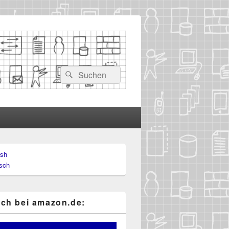
Suchen
Suchen
nach:
ish
-
sch
ch
ch bei ama​zon​.de: