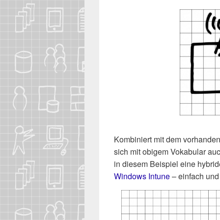
Kom­bi­niert mit dem vor­han­de­
sich mit obi­gem Voka­bu­lar auc
in die­sem Bei­spiel eine hybri­
Win­dows Intu­ne
– ein­fach und 