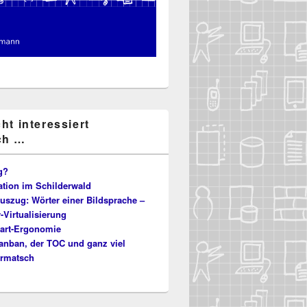
cht interessiert
ch …
g?
ation im Schilderwald
uszug: Wörter einer Bildsprache –
-Virtualisierung
hart-Ergonomie
anban, der TOC und ganz viel
rmatsch