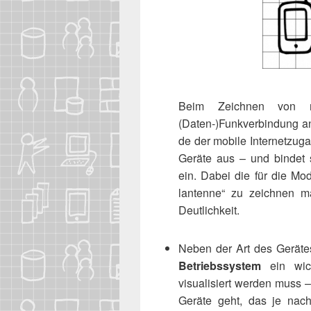
Beim Zeich­nen von mobi
(Daten‑)Funkverbindung anzu
de der mobi­le Inter­net­zu­
Gerä­te aus – und bin­det sie
ein. Dabei die für die Mode
lan­ten­ne“ zu zeich­nen m
Deutlichkeit.
Neben der Art des Gerä­tes 
Betriebs­sys­tem
ein wich­
visua­li­siert wer­den muss
Gerä­te geht, das je nach 