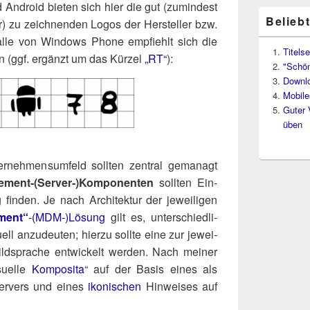
 Android bie­ten sich hier die gut (zumin­dest
Belieb
r) zu zeich­nen­den Logos der Her­stel­ler bzw.
al­le von Win­dows Pho­ne emp­fiehlt sich die
Titelse
on (ggf. ergänzt um das Kür­zel
„RT“
):
"Schön
Downl
Mobile
Guter 
üben
er­neh­mens­um­feld soll­ten zen­tral gema­nagt
ment-(Server‑)​Komponenten
soll­ten Ein­
 fin­den. Je nach Archi­tek­tur der jewei­li­gen
ment“
-(MDM‑)​Lösung
gilt es, unter­schied­li­
­ell anzu­deu­ten; hier­zu soll­te eine zur jewei­
ld­spra­che ent­wi­ckelt wer­den. Nach mei­ner
u­el­le
Kom­po­si­ta
“ auf der Basis eines als
Ser­vers und eines
iko­ni­schen
Hin­wei­ses auf