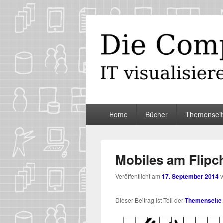
Die Computer
IT visualisieren – ganz spontan
Primäres
Home
Bücher
Themenseit
Menü
Mobiles am Flipc
Veröffentlicht am
17. September 2014
Die­ser Bei­trag ist Teil der
The­men­sei­te 
-