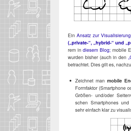
Ein
Ansatz zur Visua­li­sie­run
(„pri­va­te-“, „hybrid-“ und „
rem in
die­sem Blog;
mobi­le E
wur­den bis­her (auch in den
„
betrach­tet. Dies gilt es, nachz
Zeich­net man
mobi­le End
Form­fak­tor (Smart­phone od
Grö­ßen- und/​oder Sei­ten­
schen Smart­phones und „kla
sehr ein­fach klar zu visuali