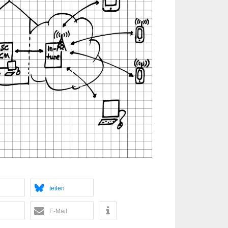
tei­len
E‑Mail