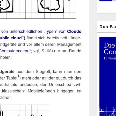
Das Bu
g von unter­schied­li­chen „Typen“ von
Clouds
public cloud“)
fin­det sich bereits seit Län­ge­
nd­ge­rä­te und vor allem deren Manage­ment
Com­pu­ter­ma­lern“
; vgl. S. 63) nur am Ran­de
uholen:
­ge­rä­te
aus dem Steg­reif, kann man den
1
er Tablet​
) mehr oder min­der gut durch das
ver­hält­nis andeu­ten; der Unter­schied zwi­
s­si­schen“ Mobil­te­le­fo­nen hin­ge­gen ist
sieren: