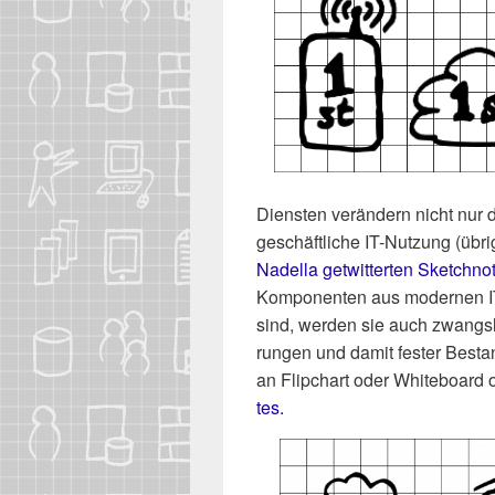
Diens­ten ver­än­dern nicht nur 
geschäft­li­che IT-Nut­zung (übri
Nadel­la get­wit­ter­ten Sketch­no­
Kom­po­nen­ten aus moder­nen IT-
sind, wer­den sie auch zwangs­lä
run­gen und damit fes­ter Bestand
an Flip­chart oder White­board o
tes.