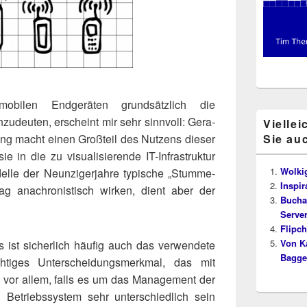
­len End­ge­rä­ten grund­sätz­lich die
­deu­ten, erscheint mir sehr sinn­voll: Gera­
Viellei
gang macht einen Groß­teil des Nut­zens die­ser
Sie au
 in die zu visua­li­sie­ren­de IT-Infra­struk­tur
Wolki
l­le der Neun­zi­ger­jah­re typi­sche „Stum­me­
Inspir
ag ana­chro­nis­tisch wir­ken, dient aber der
Bucha
Server
Flipc
Von K
ist sicher­lich häu­fig auch das ver­wen­de­te
Bagge
ti­ges Unter­schei­dungs­merk­mal, das mit
 – vor allem, falls es um das Manage­ment der
Betriebs­sys­tem sehr unter­schied­lich sein