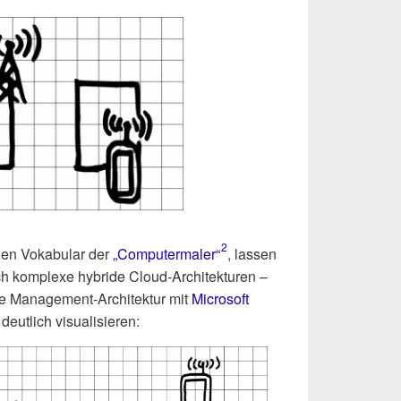
2
nen Voka­bu­lar der
„Computermaler“
, las­sen
h kom­ple­xe hybri­de Cloud-Archi­tek­tu­ren –
de Manage­ment-Archi­tek­tur mit
Micro­soft
deut­lich visualisieren: