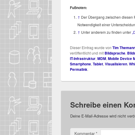
Fuß­no­ten:
↑
Der Über­gang zwi­schen die­sen Fo
Not­wen­dig­keit einer Unter­schei­d
↑
Unter ande­rem zu fin­den unter
„
Dieser Eintrag wurde von
Tim Theman
veröffentlicht und mit
Bildsprache
,
Bild
IT-Infrastruktur
,
MDM
,
Mobile Device
Smartphone
,
Tablet
,
Visualisieren
,
Whi
Permalink
.
Schreibe einen K
Deine E-Mail-Adresse wird nicht veröf
Kommentar
*