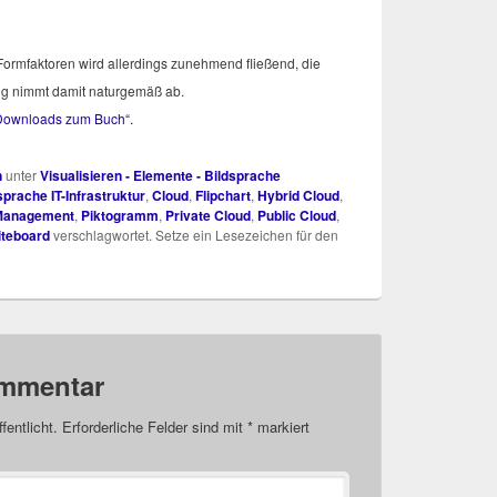
rm­fak­to­ren wird aller­dings zuneh­mend flie­ßend, die
ung nimmt damit natur­ge­mäß ab.
Down­loads zum Buch“.
n
unter
Visualisieren - Elemente - Bildsprache
sprache IT-Infrastruktur
,
Cloud
,
Flipchart
,
Hybrid Cloud
,
 Management
,
Piktogramm
,
Private Cloud
,
Public Cloud
,
teboard
verschlagwortet. Setze ein Lesezeichen für den
ommentar
fentlicht.
Erforderliche Felder sind mit
*
markiert