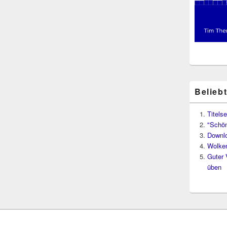
Belieb
Titelse
"Schön
Downl
Wolke
Guter 
üben