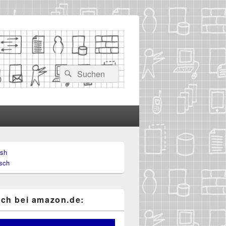
Suchen
Suchen
nach:
ish
-
sch
ch
ch bei ama​zon​.de: