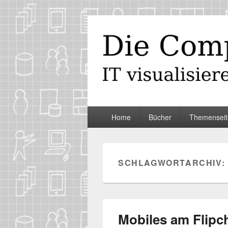
Die Computer
IT visualisieren – ganz spontan
Primäres
Home
Bücher
Themenseit
Menü
SCHLAGWORTARCHIV:
Mobiles am Flipc