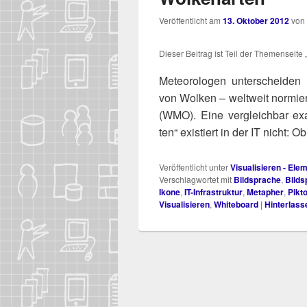
Veröffentlicht am
13. Oktober 2012
von
Die­ser Bei­trag ist Teil der The­men­sei­te „
-
Meteo­ro­lo­gen unter­schei­den
von Wol­ken – welt­weit nor­miert
(WMO). Eine ver­gleich­bar exak­t
ten“ exis­tiert in der IT nicht: 
Veröffentlicht unter
Visualisieren - Ele
Verschlagwortet mit
Bildsprache
,
Bilds
Ikone
,
IT-Infrastruktur
,
Metapher
,
Pikt
Visualisieren
,
Whiteboard
|
Hinterlass