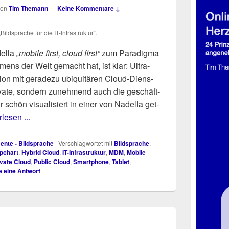
von
Tim Themann
—
Keine Kommentare ↓
Bild­spra­che für die IT-Infra­struk­tur“.
el­la
„mobi­le first, cloud first“
zum Para­dig­ma
h­mens der Welt gemacht hat, ist klar: Ultra-
ti­on mit gera­de­zu ubi­qui­tä­ren Cloud-Diens­
i­va­te, son­dern zuneh­mend auch die geschäft­
r schön visua­li­siert in einer von Nadel­la get­
rlesen ...
mente - Bildsprache
|
Verschlagwortet mit
Bildsprache
,
ipchart
,
Hybrid Cloud
,
IT-Infrastruktur
,
MDM
,
Mobile
ivate Cloud
,
Public Cloud
,
Smartphone
,
Tablet
,
e eine Antwort