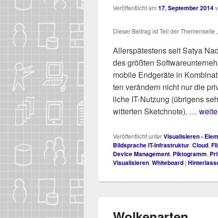
Veröffentlicht am
17. September 2014
Die­ser Bei­trag ist Teil der The­men­sei­te „
-
Aller­spä­tes­tens seit Satya Nad
des größ­ten Soft­ware­un­ter­ne
mobi­le End­ge­rä­te in Kom­bi­na­
ten ver­än­dern nicht nur die pr
li­che IT-Nut­zung (übri­gens seh
wit­ter­ten Sketch­no­te). …
weite
Veröffentlicht unter
Visualisieren - Ele
Bildsprache IT-Infrastruktur
,
Cloud
,
Fl
Device Management
,
Piktogramm
,
Pr
Visualisieren
,
Whiteboard
|
Hinterlass
Wolkenarten