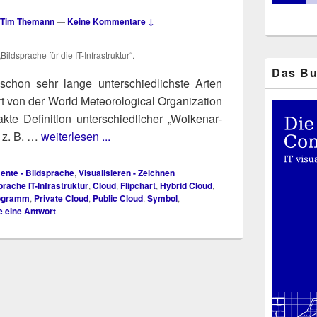
Tim Themann
—
Keine Kommentare ↓
Bild­spra­che für die IT-Infra­struk­tur“.
Das Bu
 schon sehr lan­ge unter­schied­lichs­te Arten
 von der World Meteo­ro­lo­gi­cal Orga­niza­ti­on
e Defi­ni­ti­on unter­schied­li­cher „Wol­ken­ar­
Ob z. B. …
weiterlesen ...
mente - Bildsprache
,
Visualisieren - Zeichnen
|
prache IT-Infrastruktur
,
Cloud
,
Flipchart
,
Hybrid Cloud
,
ogramm
,
Private Cloud
,
Public Cloud
,
Symbol
,
e eine Antwort