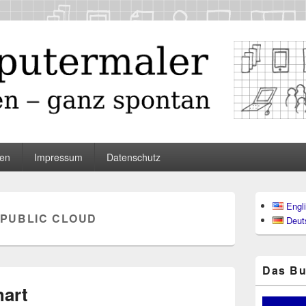
maler
en
Impressum
Datenschutz
Primärer
Engl
Seitenleisten
PUBLIC CLOUD
Deut
Widgetberei
Das Bu
hart