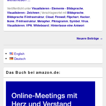
Veröffentlicht unter
Visualisieren - Elemente - Bildsprache
,
Visualisieren - Zeichnen
|
Verschlagwortet mit
Bildsprache
,
Bildsprache IT-Infrastruktur
,
Cloud
,
Firewall
,
Flipchart
,
Hacker
,
Ikone
,
IT-Infrastruktur
,
Metapher
,
Piktogramm
,
Symbol
,
Virus
,
Visualisieren
,
VPN
,
Whiteboard
|
Hinterlasse eine Antwort
Beitragsnavigation
Neuere Beiträge
→
Primärer
English
Seitenleisten-
Deutsch
Widgetbereich
Das Buch bei ama​zon​.de: