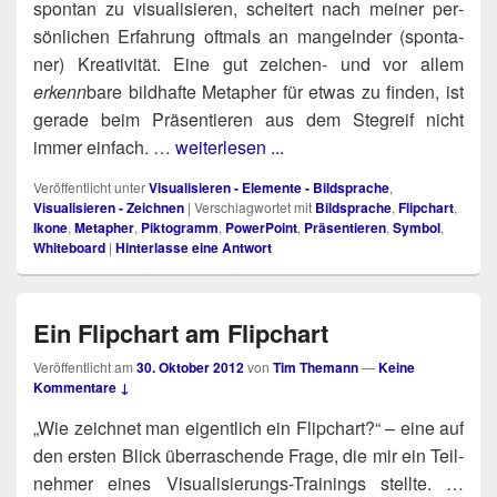
spon­tan zu visua­li­sie­ren, schei­tert nach mei­ner per­
sön­li­chen Erfah­rung oft­mals an man­geln­der (spon­ta­
ner) Krea­ti­vi­tät. Eine gut zei­chen- und vor allem
erkenn
bare bild­haf­te Meta­pher für etwas zu fin­den, ist
gera­de beim Prä­sen­tie­ren aus dem Steg­reif nicht
immer ein­fach. …
weiterlesen ...
Veröffentlicht unter
Visualisieren - Elemente - Bildsprache
,
Visualisieren - Zeichnen
|
Verschlagwortet mit
Bildsprache
,
Flipchart
,
Ikone
,
Metapher
,
Piktogramm
,
PowerPoint
,
Präsentieren
,
Symbol
,
Whiteboard
|
Hinterlasse eine Antwort
Ein Flipchart am Flipchart
Veröffentlicht am
30. Oktober 2012
von
Tim Themann
—
Keine
Kommentare ↓
„Wie zeich­net man eigent­lich ein Flip­chart?“ – eine auf
den ers­ten Blick über­ra­schen­de Fra­ge, die mir ein Teil­
neh­mer eines Visua­li­sie­rungs-Trai­nings stellte. …