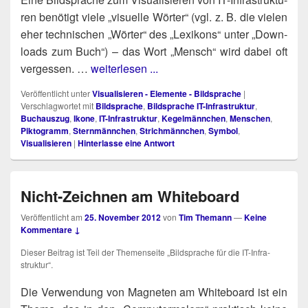
ren benö­tigt vie­le „visu­el­le Wör­ter“ (vgl. z. B. die vie­len
eher tech­ni­schen „Wör­ter“ des „Lexi­kons“ unter „Down­
loads zum Buch“) – das Wort „Mensch“ wird dabei oft
ver­ges­sen. …
weiterlesen ...
Veröffentlicht unter
Visualisieren - Elemente - Bildsprache
|
Verschlagwortet mit
Bildsprache
,
Bildsprache IT-Infrastruktur
,
Buchauszug
,
Ikone
,
IT-Infrastruktur
,
Kegelmännchen
,
Menschen
,
Piktogramm
,
Sternmännchen
,
Strichmännchen
,
Symbol
,
Visualisieren
|
Hinterlasse eine Antwort
Nicht-Zeichnen am Whiteboard
Veröffentlicht am
25. November 2012
von
Tim Themann
—
Keine
Kommentare ↓
Die­ser Bei­trag ist Teil der The­men­sei­te „Bild­spra­che für die IT-Infra­
struk­tur“.
-
Die Ver­wen­dung von Magne­ten am White­board ist ein