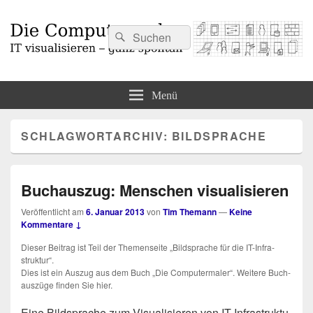
Suchen
Suchen
nach:
Die Computermaler
IT visualisieren – ganz spontan
Menü
SCHLAGWORTARCHIV:
BILDSPRACHE
Buchauszug: Menschen visualisieren
Veröffentlicht am
6. Januar 2013
von
Tim Themann
—
Keine
Kommentare ↓
Die­ser Bei­trag ist Teil der The­men­sei­te „Bild­spra­che für die IT-Infra­
struk­tur“.
Dies ist ein Aus­zug aus dem Buch „Die Computermaler“. Wei­te­re Buch­
aus­zü­ge fin­den Sie hier.
-
Eine Bild­spra­che zum Visua­li­sie­ren von IT-Infra­struk­tu­