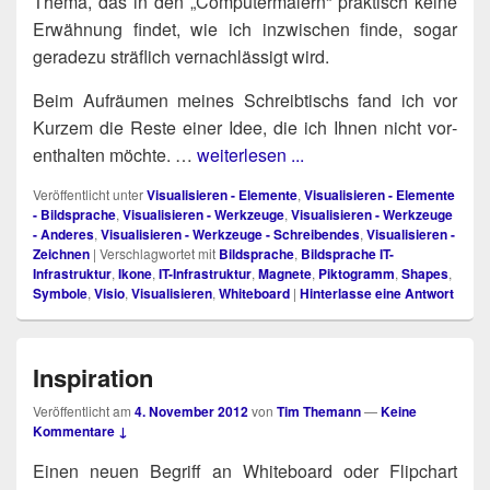
The­ma, das in den „Com­pu­ter­ma­lern“ prak­tisch kei­ne
Erwäh­nung fin­det, wie ich inzwi­schen fin­de, sogar
gera­de­zu sträf­lich ver­nach­läs­sigt wird.
Beim Auf­räu­men mei­nes Schreib­tischs fand ich vor
Kur­zem die Res­te einer Idee, die ich Ihnen nicht vor­
ent­hal­ten möch­te. …
weiterlesen ...
Veröffentlicht unter
Visualisieren - Elemente
,
Visualisieren - Elemente
- Bildsprache
,
Visualisieren - Werkzeuge
,
Visualisieren - Werkzeuge
- Anderes
,
Visualisieren - Werkzeuge - Schreibendes
,
Visualisieren -
Zeichnen
|
Verschlagwortet mit
Bildsprache
,
Bildsprache IT-
Infrastruktur
,
Ikone
,
IT-Infrastruktur
,
Magnete
,
Piktogramm
,
Shapes
,
Symbole
,
Visio
,
Visualisieren
,
Whiteboard
|
Hinterlasse eine Antwort
Inspiration
Veröffentlicht am
4. November 2012
von
Tim Themann
—
Keine
Kommentare ↓
Einen neu­en Begriff an White­board oder Flip­chart