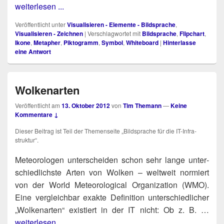
weiterlesen ...
Veröffentlicht unter
Visualisieren - Elemente - Bildsprache
,
Visualisieren - Zeichnen
|
Verschlagwortet mit
Bildsprache
,
Flipchart
,
Ikone
,
Metapher
,
Piktogramm
,
Symbol
,
Whiteboard
|
Hinterlasse
eine Antwort
Wolkenarten
Veröffentlicht am
13. Oktober 2012
von
Tim Themann
—
Keine
Kommentare ↓
Die­ser Bei­trag ist Teil der The­men­sei­te „Bild­spra­che für die IT-Infra­
struk­tur“.
-
Meteo­ro­lo­gen unter­schei­den schon sehr lan­ge unter­
schied­lichs­te Arten von Wol­ken – welt­weit nor­miert
von der World Meteo­ro­lo­gi­cal Orga­niza­ti­on (WMO).
Eine ver­gleich­bar exak­te Defi­ni­ti­on unter­schied­li­cher
„Wol­ken­ar­ten“ exis­tiert in der IT nicht: Ob z. B. …
weiterlesen ...