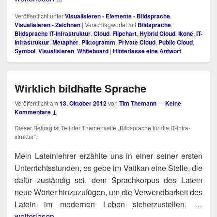
Veröffentlicht unter
Visualisieren - Elemente - Bildsprache
,
Visualisieren - Zeichnen
|
Verschlagwortet mit
Bildsprache
,
Bildsprache IT-Infrastruktur
,
Cloud
,
Flipchart
,
Hybrid Cloud
,
Ikone
,
IT-
Infrastruktur
,
Metapher
,
Piktogramm
,
Private Cloud
,
Public Cloud
,
Symbol
,
Visualisieren
,
Whiteboard
|
Hinterlasse eine Antwort
Wirklich bildhafte Sprache
Veröffentlicht am
13. Oktober 2012
von
Tim Themann
—
Keine
Kommentare ↓
Die­ser Bei­trag ist Teil der The­men­sei­te „Bild­spra­che für die IT-Infra­
struk­tur“.
-
Mein Latein­leh­rer erzähl­te uns in einer sei­ner ers­ten
Unter­richts­stun­den, es gebe im Vati­kan eine Stel­le, die
dafür zustän­dig sei, dem Sprach­kor­pus des Latein
neue Wör­ter hin­zu­zu­fü­gen, um die Ver­wend­bar­keit des
Latein im moder­nen Leben sicher­zu­stel­len. …
weiterlesen ...