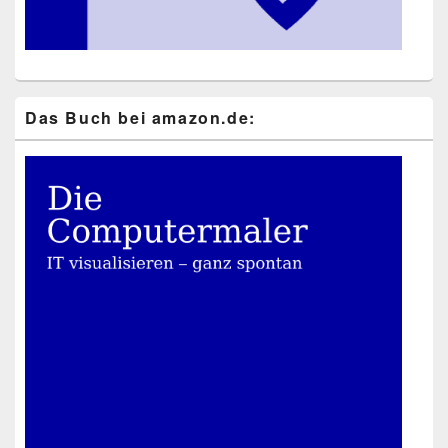
Das Buch bei ama​zon​.de: