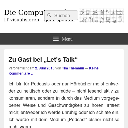
Suchen
Suchen
nach:
Die Computermaler
IT visualisieren – ganz spontan
Menü
Zu Gast bei „Let’s Talk“
Veröffentlicht am
2. Juni 2015
von
Tim Themann
—
Keine
Kommentare ↓
Ich bin für Pod­casts oder gar Hör­bü­cher meist ent­we­
der zu hek­tisch oder zu müde – nicht lesend aktiv zu
kon­su­mie­ren, son­dern in durch das Medi­um vor­ge­ge­
be­ner Wei­se und Geschwin­dig­keit zu hören, irri­tiert
mich; ent­we­der ich wer­de unru­hig oder ich schla­fe ein.
Ich wur­de mit dem Medi­um „Pod­cast“ bis­her nicht so
recht warm.