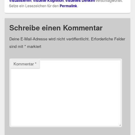
Visualisieren
,
visuelle Kognition
,
visuelles Denken
verschlagwortet.
Setze ein Lesezeichen für den
Permalink
.
Schreibe einen Kommentar
Deine E-Mail-Adresse wird nicht veröffentlicht.
Erforderliche Felder
sind mit
*
markiert
Kommentar
*