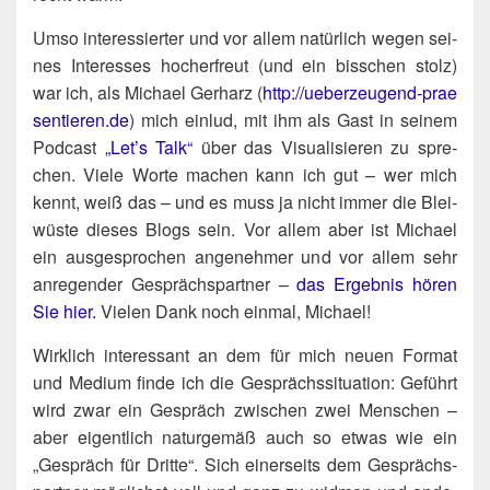
Umso inter­es­sier­ter und vor allem natür­lich wegen sei­
nes Inter­es­ses hoch­er­freut (und ein biss­chen stolz)
war ich, als Micha­el Ger­harz (
http://​ueber​zeu​gend​-prae​
sen​tie​ren​.de
) mich ein­lud, mit ihm als Gast in sei­nem
Pod­cast
„Let’s Talk“
über das Visua­li­sie­ren zu spre­
chen. Vie­le Wor­te machen kann ich gut – wer mich
kennt, weiß das – und es muss ja nicht immer die Blei­
wüs­te die­ses Blogs sein. Vor allem aber ist Micha­el
ein aus­ge­spro­chen ange­neh­mer und vor allem sehr
anre­gen­der Gesprächs­part­ner –
das Ergeb­nis hören
Sie hier.
Vie­len Dank noch ein­mal, Michael!
Wirk­lich inter­es­sant an dem für mich neu­en For­mat
und Medi­um fin­de ich die Gesprächs­si­tua­ti­on: Geführt
wird zwar ein Gespräch zwi­schen zwei Men­schen –
aber eigent­lich natur­ge­mäß auch so etwas wie ein
„Gespräch für Drit­te“. Sich einer­seits dem Gesprächs­