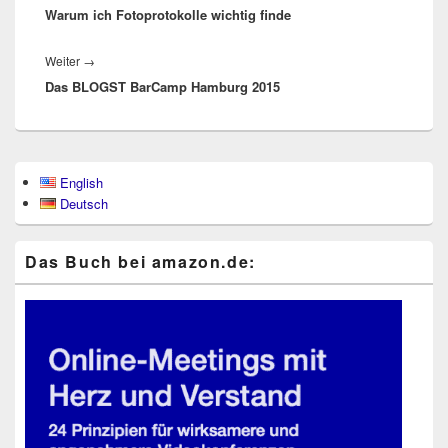
Warum ich Fotoprotokolle wichtig finde
Beitrag:
Nächster
Weiter
→
Das BLOGST BarCamp Hamburg 2015
Beitrag:
Primärer
English
Seitenleisten-
Deutsch
Widgetbereich
Das Buch bei ama​zon​.de: