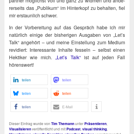
part­ner mög­lichst voll und ganz zu wid­men und ande­
rer­seits das „Publi­kum“ im Hin­ter­kopf zu behal­ten, fiel
mir erstaun­lich schwer.
In der Vor­be­rei­tung auf das Gespräch habe ich mir
natür­lich eini­ge der bis­he­ri­gen Aus­ga­ben von „Let’s
Talk“ ange­hört – und mei­ne Ein­stel­lung zum Medi­um
revi­diert: Inter­es­san­te Inhal­te fes­seln – selbst einen
Hek­ti­ker wie mich.
„Let’s Talk“
ist auf jeden Fall
hörenswert!
tei­len
tei­len
tei­len
tei­len
tei­len
E‑Mail
Dieser Eintrag wurde von
Tim Themann
unter
Präsentieren
,
Visualisieren
veröffentlicht und mit
Podcast
,
visual thinking
,