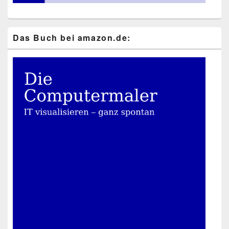
Das Buch bei ama​zon​.de: