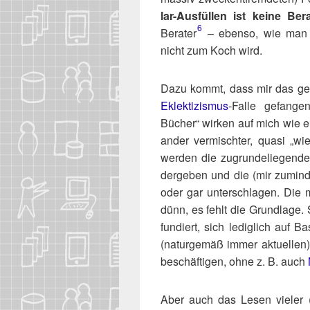
lar-Aus­fül­len ist kei­ne Ber
6
Berater​
– eben­so, wie man 
nicht zum Koch wird.
Dazu kommt, dass mir das ges
Eklek­ti­zis­mus
-Fal­le gefan­ge
Bücher“ wir­ken auf mich wie ein 
an­der ver­misch­ter, qua­si „wi
wer­den die zugrun­de­lie­gen­d
der­ge­ben und die (mir zumin­des
oder gar unter­schla­gen. Die me
dünn, es fehlt die Grund­la­ge.
fun­diert, sich ledig­lich auf 
(natur­ge­mäß immer aktu­el­len) 
beschäf­ti­gen, ohne z. B. auch
Aber auch das Lesen vie­ler 