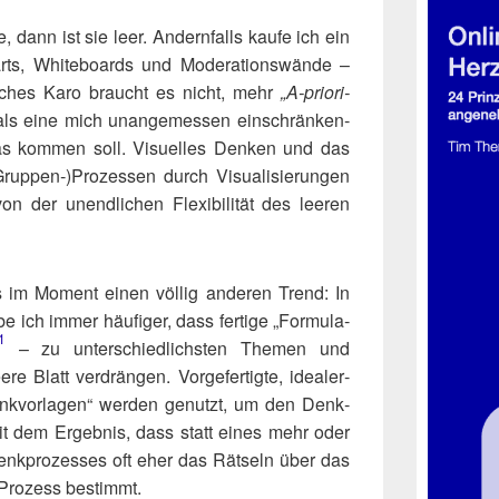
 dann ist sie leer. Andern­falls kau­fe ich ein
harts, White­boards und Mode­ra­ti­ons­wän­de –
fa­ches Karo braucht es nicht, mehr
„A‑prio­ri-
r als eine mich unan­ge­mes­sen ein­schrän­ken­
s kom­men soll. Visu­el­les Den­ken und das
(Gruppen‑)​Prozessen durch Visua­li­sie­run­gen
n der unend­li­chen Fle­xi­bi­li­tät des lee­ren
gs im Moment einen völ­lig ande­ren Trend: In
e ich immer häu­fi­ger, dass fer­ti­ge „For­mu­la­
1
– zu unter­schied­lichs­ten The­men und
re Blatt ver­drän­gen. Vor­ge­fer­tig­te, idea­ler­
enk­vor­la­gen“ wer­den genutzt, um den Denk­
– mit dem Ergeb­nis, dass statt eines mehr oder
 Denk­pro­zes­ses oft eher das Rät­seln über das
n Pro­zess bestimmt.