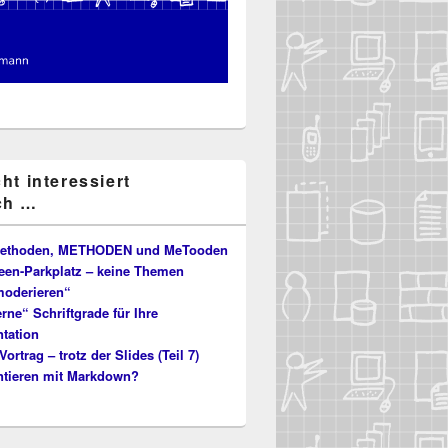
cht interessiert
ch …
ethoden, METHODEN und MeTooden
deen-Parkplatz – keine Themen
oderieren“
ne“ Schriftgrade für Ihre
tation
Vortrag – trotz der Slides (Teil 7)
ntieren mit Markdown?