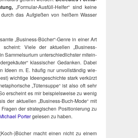
a­tung,
„For­mu­lar-Aus­füll-Hel­fer“ sind kei­ne
durch das Auf­gie­ßen von hei­ßem Was­ser
am­te „Business-Bücher“-Genre in einer Art
n scheint: Vie­le der aktu­el­len „Busi­ness-
Sam­mel­su­ri­um unter­schied­lichs­ter mit­ein­
e­der­ge­käu­ter“ klas­si­scher Gedan­ken. Dabei
en Ideen m. E. häu­fig nur unvoll­stän­dig wie­
t) wich­ti­ge Ideen­ge­schich­te stark ver­kürzt
ta­pho­ri­sche „Tüten­sup­pe“ ist also oft sehr
 So erscheint es mir bei­spiels­wei­se zu wenig
Basis der aktu­el­len „Busi­ness-Buch-Mode“ mit
Fra­gen der stra­te­gi­schen Posi­tio­nie­rung zu
Micha­el Por­ter
gele­sen zu haben.
(Koch‑)​Bücher macht einen nicht zu einem