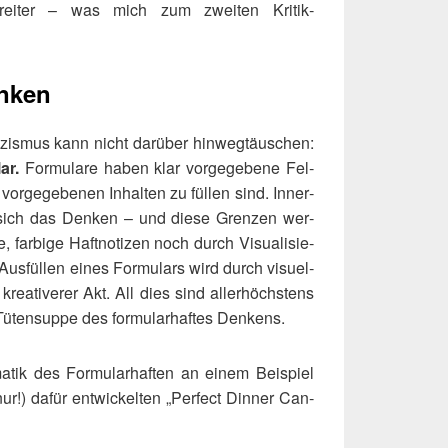
e­rei­ter – was mich zum zwei­ten Kri­tik­
enken
­zis­mus kann nicht dar­über hin­weg­täu­schen:
ar.
For­mu­la­re haben klar vor­ge­ge­be­ne Fel­
vor­ge­ge­be­nen Inhal­ten zu fül­len sind. Inner­
sich das Den­ken – und die­se Gren­zen wer­
 far­bi­ge Haft­no­ti­zen noch durch Visua­li­sie­
 Aus­fül­len eines For­mu­lars wird durch visu­el­
h
krea­ti­ve­rer Akt. All dies sind aller­höchs­tens
üten­sup­pe des for­mu­lar­haf­tes Denkens.
­tik des For­mu­lar­haf­ten an einem Bei­spiel
ur!) dafür ent­wi­ckel­ten „Per­fect Din­ner Can­