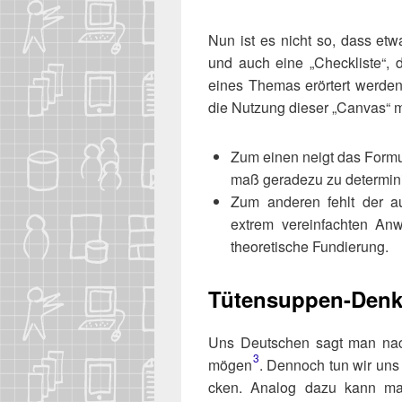
Nun ist es nicht so, dass etwas
und auch eine „Check­lis­te“, di
eines The­mas erör­tert wer­den
die Nut­zung die­ser „Can­vas“ m.
Zum einen neigt das For­mu­la
maß gera­de­zu zu determin
Zum ande­ren fehlt der auf
extrem ver­ein­fach­ten An
theo­re­ti­sche Fundierung.
Tütensuppen-Den
Uns Deut­schen sagt man nach, 
3
mögen​
. Den­noch tun wir uns
cken. Ana­log dazu kann man 