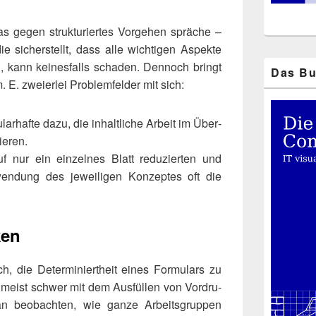
 gegen struk­tu­rier­tes Vor­ge­hen sprä­che –
e sicher­stellt, dass alle wich­ti­gen Aspek­te
, kann kei­nes­falls scha­den. Den­noch bringt
Das Bu
 E. zwei­er­lei Pro­blem­fel­der mit sich:
r­haf­te dazu, die inhalt­li­che Arbeit im Über­
ieren.
 nur ein ein­zel­nes Blatt redu­zier­ten und
wen­dung des jewei­li­gen Kon­zep­tes oft die
ken
die Deter­mi­niert­heit eines For­mu­lars zu
 meist schwer mit dem Aus­fül­len von Vor­dru­
beob­ach­ten, wie gan­ze Arbeits­grup­pen