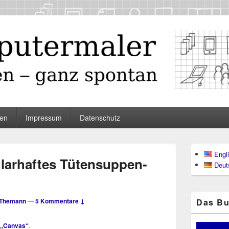
maler
en
Impressum
Datenschutz
Primärer
Engl
Seitenleisten
larhaftes Tütensuppen-
Deut
Widgetberei
 Themann
—
5 Kommentare ↓
Das Bu
e „Can­vas“
.