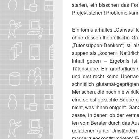
star­ten, ein biss­chen das For­
Pro­jekt ste­hen! Pro­ble­me kann
Ein for­mu­lar­haf­tes „Can­vas“
ohne des­sen theo­re­ti­sche Grun
„Tüten­sup­pen-Den­ken“; ist, a
sup­pen als „kochen“: Natür­li
in­halt geben – Ergeb­nis ist 
Tüten­sup­pe. Ein groß­ar­ti­ge
und erst recht kei­ne Über­r
schnitt­lich glut­amat-gepräg­
Men­schen, die noch nie wirk­l
eine selbst gekoch­te Sup­pe g
nicht, was ihnen ent­geht. Ganz 
zes­se, in denen ob der ver­meint­
ten vom Bera­ter durch das Aus­fü
gela­de­nen (unter Umstän­den 
mas­siv zweck­ent­frem­de­ten) F