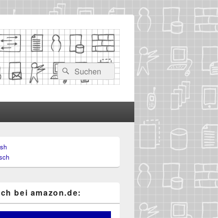
Suchen
Suchen
nach:
ish
-
sch
ch
ch bei ama​zon​.de: