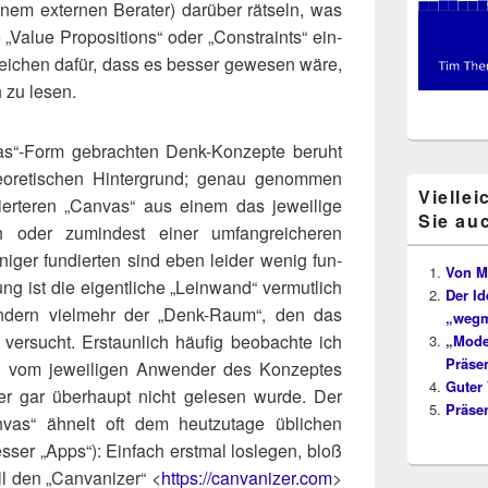
em exter­nen Bera­ter) dar­über rät­seln, was
alue Pro­po­si­ti­ons“ oder „Cons­traints“ ein­
s Zei­chen dafür, dass es bes­ser gewe­sen wäre,
 zu lesen.
as“-Form gebrach­ten Denk-Kon­zep­te beruht
o­re­ti­schen Hin­ter­grund; genau genom­men
Viellei
er­te­ren „Can­vas“ aus einem das jewei­li­ge
Sie au
oder zumin­dest einer umfang­rei­che­ren
­ger fun­dier­ten sind eben lei­der wenig fun­
Von M
ng ist die eigent­li­che „Lein­wand“ ver­mut­lich
Der I
son­dern viel­mehr der „Denk-Raum“, den das
„wegm
 ver­sucht. Erstaun­lich häu­fig beob­ach­te ich
„Moder
Präsen
 vom jewei­li­gen Anwen­der des Kon­zep­tes
Guter 
oder gar über­haupt nicht gele­sen wur­de. Der
Präse
vas“ ähnelt oft dem heut­zu­ta­ge übli­chen
ser „Apps“): Ein­fach erst­mal los­le­gen, bloß
 den „Can­va­ni­zer“ <
https://​can​va​ni​zer​.com
>