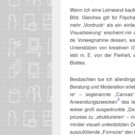
-
Wenn ich eine Lein­wand kau­fe,
Bild. Glei­ches gilt für Flip­c
mehr „Vor­druck“ als ein ein­
Visua­li­sie­rung“ erscheint mi
de Vor­weg­nah­me des­sen, wa
Unter­stüt­zen von krea­ti­ven 
lebt m. E. von der Frei­heit, vo
Blattes.
Beob­ach­ten tue ich aller­din
Bera­tung und Mode­ra­ti­on erle­b
re“ – soge­nann­te „Can­vas“​
2
Anwendungszwecken​
das lee­
wei­se groß aus­ge­druck­te „D
pro­zess zu „struk­tu­rie­ren“ 
min­der visu­ell unter­stütz­ten
aus­zu­fül­len­de „For­mu­lar“ de