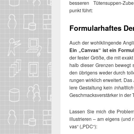
bes­se­ren Tüten­sup­pen-Zub
punkt führt:
Formularhaftes D
Auch der wohl­klin­gen­de Angli
Ein „Can­vas“ ist ein For­mu­l
der fes­ter Grö­ße, die mit exakt 
halb die­ser Gren­zen bewegt 
den übri­gens weder durch tol­le,
run­gen wirk­lich erwei­tert. Das
le­re Gestal­tung kein
inhalt­lic
Geschmacks­ver­stär­ker in der T
Las­sen Sie mich die Pro­ble­ma
illus­trie­ren – am eigens (und n
vas“ („PDC“):