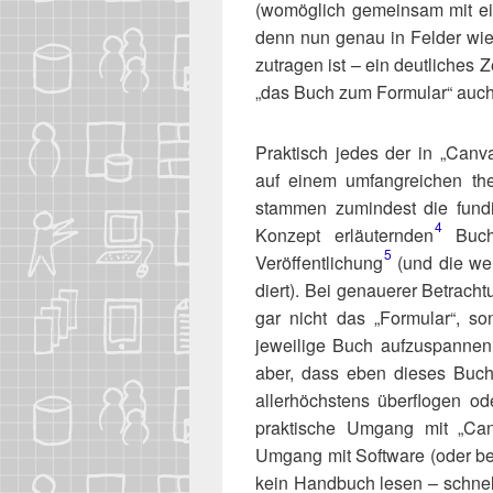
(womög­lich gemein­sam mit ein
denn nun genau in Fel­der wie „V
zu­tra­gen ist – ein deut­li­che
„das Buch zum For­mu­lar“ auch
Prak­tisch jedes der in „Canv
auf einem umfang­rei­chen the
stam­men zumin­dest die fun­di
4
Kon­zept erläuternden​
Buch 
5
Veröffentlichung​
(und die weni
diert). Bei genaue­rer Betrach­tu
gar nicht das „For­mu­lar“, 
jewei­li­ge Buch auf­zu­span­nen
aber, dass eben die­ses Buch
aller­höchs­tens über­flo­gen 
prak­ti­sche Umgang mit „Can­
Umgang mit Soft­ware (oder bes­
kein Hand­buch lesen – schnell