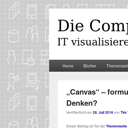
Die Computer
IT visualisieren – ganz spontan
Primäres
Home
Bücher
Themenseit
Menü
„Canvas“ – formu
Denken?
Veröffentlicht am
28. Juli 2016
von
Tim
Die­ser Bei­trag ist Teil der
The­men­sei­t