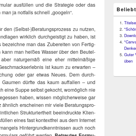
mu­lar aus­fül­len und die Stra­te­gie oder das
Belieb
 man ja not­falls schnell „goo­geln“.
Titelse
 für den (Selbst‑)​Beratungsprozess zu nut­zen,
"Schön
Downl
d­la­gen wirk­lich durch­geis­tigt zu haben, ist
"Canva
ls bezeich­ne man das Zube­rei­ten von Fer­tig­
Denke
ch kann man hei­ßes Was­ser über den Beu­tel­
Guter 
aber natur­ge­mäß eine eher mit­tel­mä­ßi­ge
üben
s Geschmacks­er­leb­nis ist kaum zu erwar­ten –
a­schung oder gar etwas Neu­es. Dem durch­
ten Gau­men dürf­te das kaum auf­fal­len – und
ich eine Sup­pe selbst gekocht, womög­lich nie
eges­sen haben, wis­sen mög­li­cher­wei­se gar
ähn­lich erschei­nen mir vie­le Bera­tungs­pro­
li­chen Struk­tu­riert­heit beein­druck­te Kli­en­
l­len eines fast kon­text­frei aus dem Inter­net
man­gels Hin­ter­grund­kennt­nis­sen auch noch
or­mu­lars geführt wer­den.
Betreu­tes For­mu­