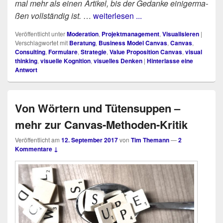
mal mehr als einen Arti­kel, bis der Gedan­ke eini­ger­ma­
ßen voll­stän­dig ist.
…
weiterlesen ...
Veröffentlicht unter
Moderation
,
Projektmanagement
,
Visualisieren
|
Verschlagwortet mit
Beratung
,
Business Model Canvas
,
Canvas
,
Consulting
,
Formulare
,
Strategie
,
Value Proposition Canvas
,
visual
thinking
,
visuelle Kognition
,
visuelles Denken
|
Hinterlasse eine
Antwort
Von Wörtern und Tütensuppen –
mehr zur Canvas-Methoden-Kritik
Veröffentlicht am
12. September 2017
von
Tim Themann
—
2
Kommentare ↓