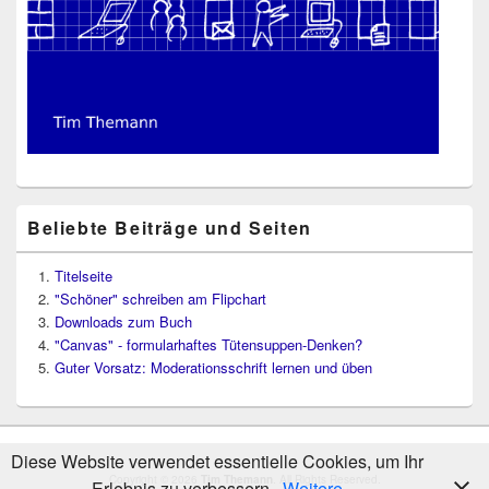
Beliebte Beiträge und Seiten
Titelseite
"Schöner" schreiben am Flipchart
Downloads zum Buch
"Canvas" - formularhaftes Tütensuppen-Denken?
Guter Vorsatz: Moderationsschrift lernen und üben
Diese Website verwendet essentielle Cookies, um Ihr
Copyright © 2026
Tim Themann
. All Rights Reserved.
Erlebnis zu verbessern.
Weitere