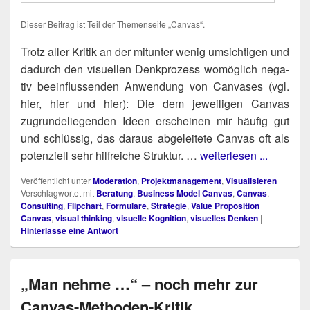
Die­ser Bei­trag ist Teil der The­men­sei­te „Can­vas“.
-
Trotz aller Kri­tik an der mit­un­ter wenig umsich­ti­gen und
dadurch den visu­el­len Denk­pro­zess womög­lich nega­
tiv beein­flus­sen­den Anwen­dung von Can­va­ses (vgl.
hier, hier und hier): Die dem jewei­li­gen Can­vas
zugrun­de­lie­gen­den Ideen erschei­nen mir häu­fig gut
und schlüs­sig, das dar­aus abge­lei­te­te Can­vas oft als
poten­zi­ell sehr hilf­rei­che Struk­tur. …
weiterlesen ...
Veröffentlicht unter
Moderation
,
Projektmanagement
,
Visualisieren
|
Verschlagwortet mit
Beratung
,
Business Model Canvas
,
Canvas
,
Consulting
,
Flipchart
,
Formulare
,
Strategie
,
Value Proposition
Canvas
,
visual thinking
,
visuelle Kognition
,
visuelles Denken
|
Hinterlasse eine Antwort
„Man nehme …“ – noch mehr zur
Canvas-Methoden-Kritik