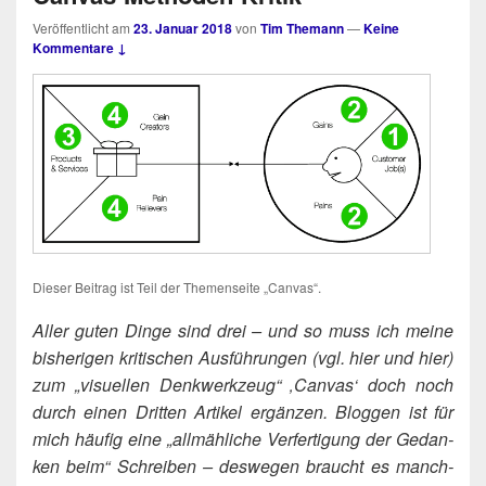
Veröffentlicht am
23. Januar 2018
von
Tim Themann
—
Keine
Kommentare ↓
Die­ser Bei­trag ist Teil der The­men­sei­te „Can­vas“.
-
Aller guten Din­ge sind drei – und so muss ich mei­ne
bis­he­ri­gen kri­ti­schen Aus­füh­run­gen (vgl. hier und hier)
zum „visu­el­len Denk­werk­zeug“ ‚Can­vas‘ doch noch
durch einen Drit­ten Arti­kel ergän­zen. Blog­gen ist für
mich häu­fig eine „all­mäh­li­che Ver­fer­ti­gung der Gedan­
ken beim“ Schrei­ben – des­we­gen braucht es manch­