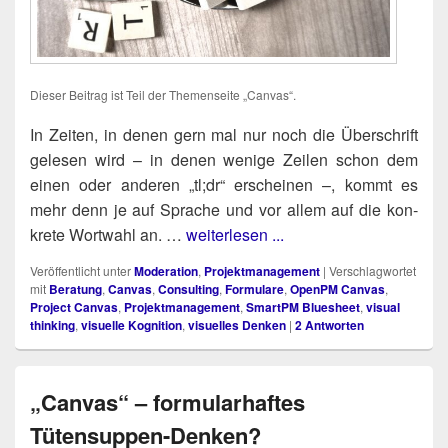
Die­ser Bei­trag ist Teil der The­men­sei­te „Can­vas“.
-
In Zei­ten, in denen gern mal nur noch die Über­schrift
gele­sen wird – in denen weni­ge Zei­len schon dem
einen oder ande­ren „tl;dr“ erschei­nen –, kommt es
mehr denn je auf Spra­che und vor allem auf die kon­
kre­te Wort­wahl an. …
weiterlesen ...
Veröffentlicht unter
Moderation
,
Projektmanagement
|
Verschlagwortet
mit
Beratung
,
Canvas
,
Consulting
,
Formulare
,
OpenPM Canvas
,
Project Canvas
,
Projektmanagement
,
SmartPM Bluesheet
,
visual
thinking
,
visuelle Kognition
,
visuelles Denken
|
2
Antworten
„Canvas“ – formularhaftes
Tütensuppen-Denken?