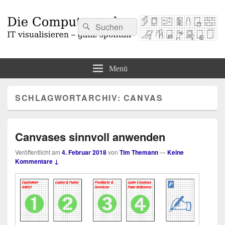
Suchen
Suchen
nach:
Die Computermaler
IT visualisieren – ganz spontan
Menü
SCHLAGWORTARCHIV:
CANVAS
Canvases sinnvoll anwenden
Veröffentlicht am
4. Februar 2018
von
Tim Themann
—
Keine
Kommentare ↓