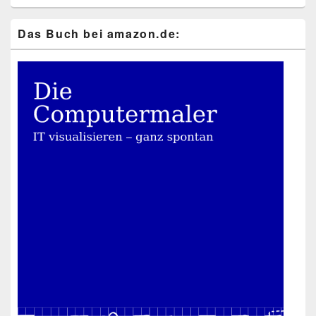
Das Buch bei ama​zon​.de: