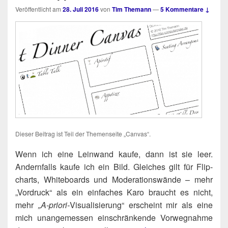
Veröffentlicht am
28. Juli 2016
von
Tim Themann
—
5 Kommentare ↓
Die­ser Bei­trag ist Teil der The­men­sei­te „Can­vas“.
-
Wenn ich eine Lein­wand kau­fe, dann ist sie leer.
Andern­falls kau­fe ich ein Bild. Glei­ches gilt für Flip­
charts, White­boards und Mode­ra­ti­ons­wän­de – mehr
„Vor­druck“ als ein ein­fa­ches Karo braucht es nicht,
mehr
„A‑prio­ri-
Visua­li­sie­rung“ erscheint mir als eine
mich unan­ge­mes­sen ein­schrän­ken­de Vor­weg­nah­me