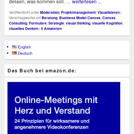
des­sen, was kom­men soll. …
weiterlesen ...
Veröffentlicht unter
Moderation
,
Projektmanagement
,
Visualisieren
|
Verschlagwortet mit
Beratung
,
Business Model Canvas
,
Canvas
,
Consulting
,
Formulare
,
Strategie
,
visual thinking
,
visuelle Kognition
,
visuelles Denken
|
5
Antworten
Primärer
English
Seitenleisten-
Deutsch
Widgetbereich
Das Buch bei ama​zon​.de: