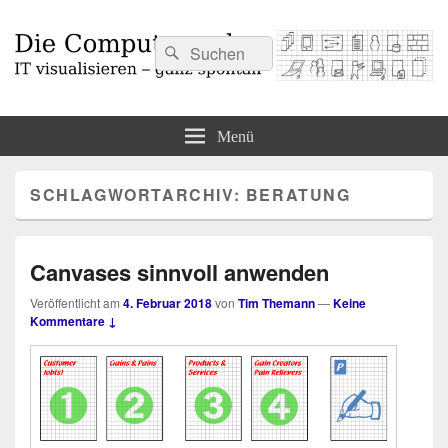
Suchen
Suchen
nach:
Die Computermaler
IT visualisieren – ganz spontan
Menü
SCHLAGWORTARCHIV:
BERATUNG
Canvases sinnvoll anwenden
Veröffentlicht am
4. Februar 2018
von
Tim Themann
—
Keine
Kommentare ↓