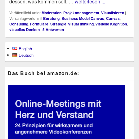
des­sen, was kom­men soll. …
weiterlesen ...
Veröffentlicht unter
Moderation
,
Projektmanagement
,
Visualisieren
|
Verschlagwortet mit
Beratung
,
Business Model Canvas
,
Canvas
,
Consulting
,
Formulare
,
Strategie
,
visual thinking
,
visuelle Kognition
,
visuelles Denken
|
5
Antworten
Primärer
English
Seitenleisten-
Deutsch
Widgetbereich
Das Buch bei ama​zon​.de: