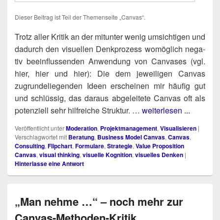
Die­ser Bei­trag ist Teil der The­men­sei­te „Can­vas“.
-
Trotz aller Kri­tik an der mit­un­ter wenig umsich­ti­gen und
dadurch den visu­el­len Denk­pro­zess womög­lich nega­
tiv beein­flus­sen­den Anwen­dung von Can­va­ses (vgl.
hier, hier und hier): Die dem jewei­li­gen Can­vas
zugrun­de­lie­gen­den Ideen erschei­nen mir häu­fig gut
und schlüs­sig, das dar­aus abge­lei­te­te Can­vas oft als
poten­zi­ell sehr hilf­rei­che Struk­tur. …
weiterlesen ...
Veröffentlicht unter
Moderation
,
Projektmanagement
,
Visualisieren
|
Verschlagwortet mit
Beratung
,
Business Model Canvas
,
Canvas
,
Consulting
,
Flipchart
,
Formulare
,
Strategie
,
Value Proposition
Canvas
,
visual thinking
,
visuelle Kognition
,
visuelles Denken
|
Hinterlasse eine Antwort
„Man nehme …“ – noch mehr zur
Canvas-Methoden-Kritik