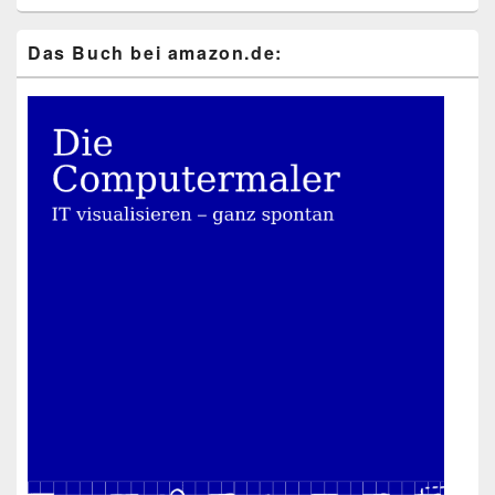
Das Buch bei ama​zon​.de: