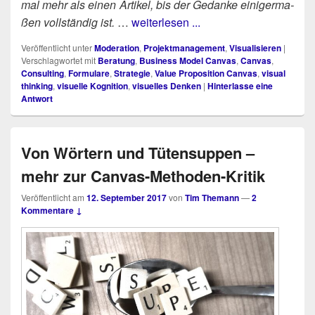
mal mehr als einen Arti­kel, bis der Gedan­ke eini­ger­ma­
ßen voll­stän­dig ist.
…
weiterlesen ...
Veröffentlicht unter
Moderation
,
Projektmanagement
,
Visualisieren
|
Verschlagwortet mit
Beratung
,
Business Model Canvas
,
Canvas
,
Consulting
,
Formulare
,
Strategie
,
Value Proposition Canvas
,
visual
thinking
,
visuelle Kognition
,
visuelles Denken
|
Hinterlasse eine
Antwort
Von Wörtern und Tütensuppen –
mehr zur Canvas-Methoden-Kritik
Veröffentlicht am
12. September 2017
von
Tim Themann
—
2
Kommentare ↓