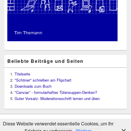
Beliebte Beiträge und Seiten
Titelseite
"Schöner" schreiben am Flipchart
Downloads zum Buch
"Canvas" - formularhaftes Tütensuppen-Denken?
Guter Vorsatz: Moderationsschrift lernen und üben
Diese Website verwendet essentielle Cookies, um Ihr
Copyright © 2026
Tim Themann
. All Rights Reserved.
Erlebnis zu verbessern.
Weitere