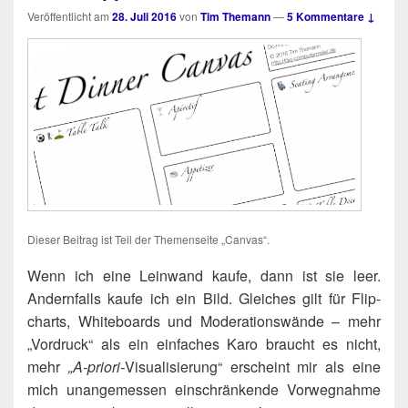
Veröffentlicht am
28. Juli 2016
von
Tim Themann
—
5 Kommentare ↓
Die­ser Bei­trag ist Teil der The­men­sei­te „Can­vas“.
-
Wenn ich eine Lein­wand kau­fe, dann ist sie leer.
Andern­falls kau­fe ich ein Bild. Glei­ches gilt für Flip­
charts, White­boards und Mode­ra­ti­ons­wän­de – mehr
„Vor­druck“ als ein ein­fa­ches Karo braucht es nicht,
mehr
„A‑prio­ri-
Visua­li­sie­rung“ erscheint mir als eine
mich unan­ge­mes­sen ein­schrän­ken­de Vor­weg­nah­me