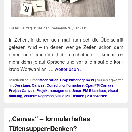
Die­ser Bei­trag ist Teil der The­men­sei­te „Can­vas“.
-
In Zei­ten, in denen gern mal nur noch die Über­schrift
gele­sen wird – in denen weni­ge Zei­len schon dem
einen oder ande­ren „tl;dr“ erschei­nen –, kommt es
mehr denn je auf Spra­che und vor allem auf die kon­
kre­te Wort­wahl an. …
weiterlesen ...
Veröffentlicht unter
Moderation
,
Projektmanagement
|
Verschlagwortet
mit
Beratung
,
Canvas
,
Consulting
,
Formulare
,
OpenPM Canvas
,
Project Canvas
,
Projektmanagement
,
SmartPM Bluesheet
,
visual
thinking
,
visuelle Kognition
,
visuelles Denken
|
2
Antworten
„Canvas“ – formularhaftes
Tütensuppen-Denken?