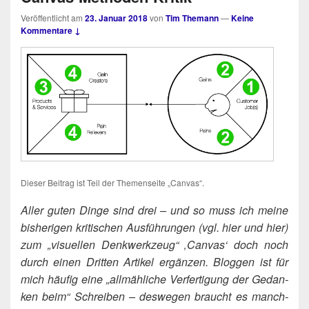
Veröffentlicht am
23. Januar 2018
von
Tim Themann
—
Keine
Kommentare ↓
Die­ser Bei­trag ist Teil der The­men­sei­te „Can­vas“.
-
Aller guten Din­ge sind drei – und so muss ich mei­ne
bis­he­ri­gen kri­ti­schen Aus­füh­run­gen (vgl. hier und hier)
zum „visu­el­len Denk­werk­zeug“ ‚Can­vas‘ doch noch
durch einen Drit­ten Arti­kel ergän­zen. Blog­gen ist für
mich häu­fig eine „all­mäh­li­che Ver­fer­ti­gung der Gedan­
ken beim“ Schrei­ben – des­we­gen braucht es manch­