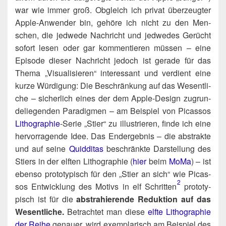
war wie immer groß. Obgleich ich pri­vat über­zeug­ter
Apple-Anwen­der bin, gehö­re ich nicht zu den Men­
schen, die jed­we­de Nach­richt und jed­we­des Gerücht
sofort lesen oder gar kom­men­tie­ren müs­sen – eine
Epi­so­de die­ser Nach­richt jedoch ist gera­de für das
The­ma „Visua­li­sie­ren“ inter­es­sant und ver­dient eine
kur­ze Wür­di­gung: Die Beschrän­kung auf das Wesent­li­
che – sicher­lich eines der dem Apple-Design zugrun­
de­lie­gen­den Para­dig­men – am Bei­spiel von Picas­sos
Litho­gra­phie
-Serie „Stier“ zu illus­trie­ren, fin­de ich eine
her­vor­ra­gen­de Idee. Das End­ergeb­nis – die abs­trak­te
und auf sei­ne
Quid­di­tas
beschränk­te Dar­stel­lung des
Stiers in der elf­ten Litho­gra­phie (
hier
beim
MoMa
) – ist
eben­so pro­to­ty­pisch für den „Stier an sich“ wie Picas­
2
sos Ent­wick­lung des Motivs in elf Schritten​
pro­to­ty­
pisch ist für die
abs­tra­hie­ren­de Reduk­ti­on auf das
Wesent­li­che.
Betrach­tet man die­se
elf­te Litho­gra­phie
der Rei­he
genau­er, wird exem­pla­risch am Bei­spiel des