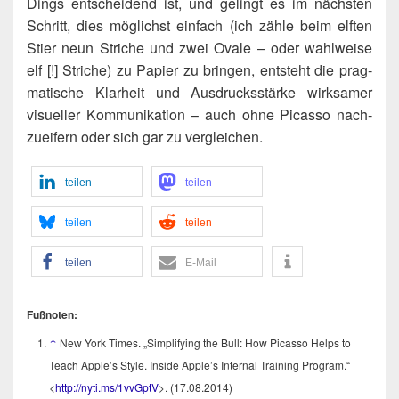
Dings ent­schei­dend ist, und gelingt es im nächs­ten
Schritt, dies mög­lichst ein­fach (ich zäh­le beim elf­ten
Stier neun Stri­che und zwei Ova­le – oder wahl­wei­se
elf [!] Stri­che) zu Papier zu brin­gen, ent­steht die prag­
ma­ti­sche Klar­heit und Aus­drucks­stär­ke wirk­sa­mer
visu­el­ler Kom­mu­ni­ka­ti­on – auch ohne Picas­so nach­
zu­ei­fern oder sich gar zu vergleichen.
tei­len
tei­len
tei­len
tei­len
tei­len
E‑Mail
Fuß­no­ten:
↑
New York Times. „Sim­pli­fy­ing the Bull: How Picas­so Helps to
Teach Apple’s Style. Insi­de Apple’s Inter­nal Trai­ning Pro­gram.“
<
http://​nyti​.ms/1vvGptV
>. (17.08.2014)