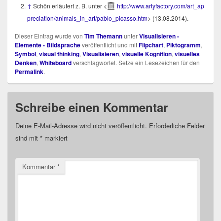
↑
Schön erläu­tert z. B. unter <
http://​www​.arty​fac​to​ry​.com/​a​r​t​_​a​p​
p​r​e​c​i​a​t​i​o​n​/​a​n​i​m​a​l​s​_​i​n​_​a​r​t​/​p​a​b​l​o​_​p​icasso.htm
> (13.08.2014).
Dieser Eintrag wurde von
Tim Themann
unter
Visualisieren -
Elemente - Bildsprache
veröffentlicht und mit
Flipchart
,
Piktogramm
,
Symbol
,
visual thinking
,
Visualisieren
,
visuelle Kognition
,
visuelles
Denken
,
Whiteboard
verschlagwortet. Setze ein Lesezeichen für den
Permalink
.
Schreibe einen Kommentar
Deine E-Mail-Adresse wird nicht veröffentlicht.
Erforderliche Felder
sind mit
*
markiert
Kommentar
*