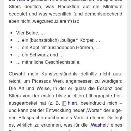
Stiers deut­lich, was Reduk­ti­on auf ein Mini­mum
bedeu­tet und was wesent­lich (und dem­entspre­chend
eben nicht „weg­zu­re­du­zie­ren“) ist:
Vier Bei­ne, …
… ein (buch­stäb­lich) „bul­li­ger“ Körper, …
… ein Kopf mit aus­la­den­den Hörnern, …
… ein Schwanz und …
… männ­li­che Geschlechtsteile.
Obwohl mein Kunst­ver­ständ­nis defi­ni­tiv nicht aus­
reicht, um Picas­sos Werk ange­mes­sen zu wür­di­gen:
Die Art und Wei­se, in der er qua­si die Essenz des
Stiers von der ers­ten bis zur elf­ten Litho­gra­phie her­
aus­ge­ar­bei­tet hat (z. B.
hier
), beein­druckt mich –
und kann bei der Ent­wick­lung neu­er „Wör­ter“ der eige­
nen Bild­spra­che durch­aus als Vor­bild die­nen. Gelingt
es, wirk­lich zu erken­nen, was für die
„Washeit“
eines