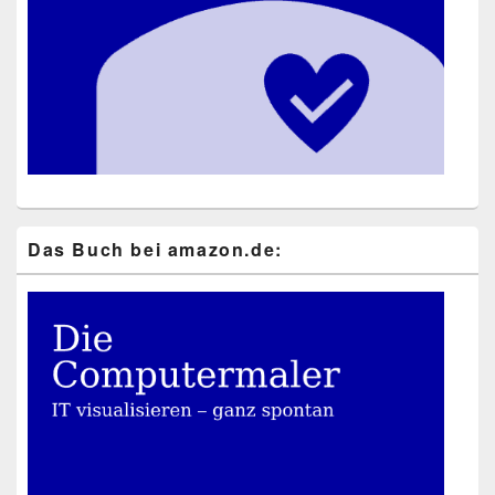
Das Buch bei ama​zon​.de: