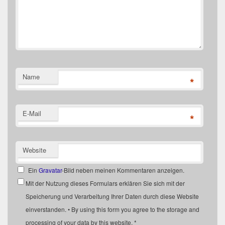
Name
*
E-Mail
*
Website
Ein
Gravatar
-Bild neben meinen Kommentaren anzeigen.
Mit der Nutzung dieses Formulars erklären Sie sich mit der
Speicherung und Verarbeitung Ihrer Daten durch diese Website
einverstanden. • By using this form you agree to the storage and
processing of your data by this website.
*