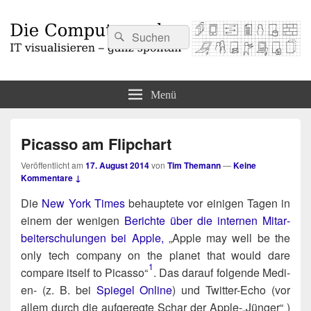
Suchen
Suchen
nach:
Die Computermaler
IT visualisieren – ganz spontan
Menü
Picasso am Flipchart
Veröffentlicht am
17. August 2014
von
Tim Themann
—
Keine
Kommentare ↓
Die
New York Times
behaup­te­te vor eini­gen Tagen in
einem der weni­gen
Berich­te über die inter­nen Mit­ar­
bei­ter­schu­lun­gen bei Apple,
„Apple may well be the
only tech com­pa­ny on the pla­net that would dare
1
compa­re its­elf to Picas­so“​
. Das dar­auf fol­gen­de Medi­
en- (z. B. bei
Spie­gel Online
) und Twit­ter-Echo (vor
allem durch die auf­ge­reg­te Schar der Apple-„Jünger“ )