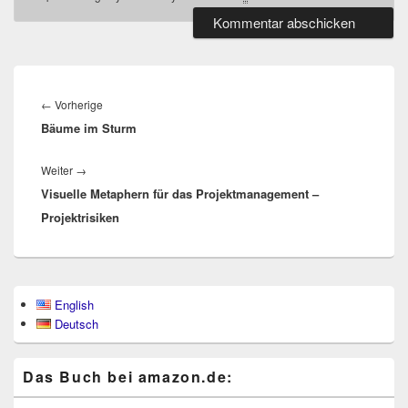
Beitragsnavigation
Vorheriger
←
Vorherige
Bäume im Sturm
Beitrag:
Nächster
Weiter
→
Visuelle Metaphern für das Projektmanagement –
Beitrag:
Projektrisiken
Primärer
English
Seitenleisten-
Deutsch
Widgetbereich
Das Buch bei ama​zon​.de: