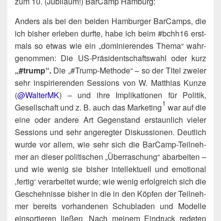
zum 10. (Jubi­lä­um!) Bar­Camp Hamburg:
Anders als bei den bei­den Ham­bur­ger Bar­Camps, die
ich bis­her erle­ben durf­te, habe ich beim #bchh16 erst­
mals so etwas wie ein „domi­nie­ren­des The­ma“ wahr­
ge­nom­men: Die US-Prä­si­dent­schafts­wahl oder kurz
„#trump“.
Die „#Trump-Metho­de“ – so der Titel zwei­er
sehr inspi­rie­ren­den Ses­si­ons von W. Mat­thi­as Kun­ze
(
@WalterMK
) – und ihre Impli­ka­tio­nen für Poli­tik,
1
Gesell­schaft und z. B. auch das Marketing​
war auf die
eine oder ande­re Art Gegen­stand erstaun­lich vie­ler
Ses­si­ons und sehr ange­reg­ter Dis­kus­sio­nen. Deut­lich
wur­de vor allem, wie sehr sich die Bar­Camp-Teil­neh­
mer an die­ser poli­ti­schen „Über­ra­schung“ abar­bei­ten –
und wie wenig sie bis­her intel­lek­tu­ell und emo­tio­nal
‚fer­tig‘ ver­ar­bei­tet wur­de; wie wenig erfolg­reich sich die
Gescheh­nis­se bis­her in die in den Köp­fen der Teil­neh­
mer bereits vor­han­de­nen Schub­la­den und Model­le
ein­sor­tie­ren lie­ßen. Nach mei­nem Ein­druck rede­ten