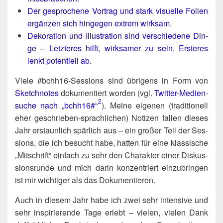
Der gespro­che­ne Vor­trag und stark visu­el­le Foli­en
ergän­zen sich hin­ge­gen extrem wirksam.
Deko­ra­ti­on und Illus­tra­ti­on sind ver­schie­de­ne Din­
ge – Letz­te­res hilft, wirk­sa­mer zu sein, Ers­te­res
lenkt poten­ti­ell ab.
Vie­le #bchh16-Ses­si­ons sind übri­gens in Form von
Sketch­no­tes
doku­men­tiert wor­den (vgl.
Twit­ter-Medi­en­
2
su­che nach „bchh16#“
). Mei­ne eige­nen (tra­di­tio­nell
eher geschrie­ben-sprach­li­chen) Noti­zen fal­len die­ses
Jahr erstaun­lich spär­lich aus – ein gro­ßer Teil der Ses­
si­ons, die ich besucht habe, hat­ten für eine klas­si­sche
„Mit­schrift“ ein­fach zu sehr den Cha­rak­ter einer Dis­kus­
si­ons­run­de und mich dar­in kon­zen­triert ein­zu­brin­gen
ist mir wich­ti­ger als das Dokumentieren.
Auch in die­sem Jahr habe ich zwei sehr inten­si­ve und
sehr inspi­rie­ren­de Tage erlebt – vie­len, vie­len Dank