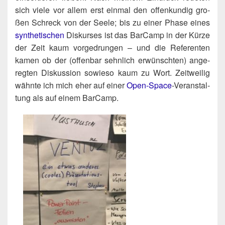
sich vie­le vor allem erst ein­mal den offen­kun­dig gro­
ßen Schreck von der See­le; bis zu einer Pha­se eines
syn­the­ti­schen
Dis­kur­ses ist das Bar­Camp in der Kür­ze
der Zeit kaum vor­ge­drun­gen – und die Refe­ren­ten
kamen ob der (offen­bar sehn­lich erwünsch­ten) ange­
reg­ten Dis­kus­si­on sowie­so kaum zu Wort. Zeit­wei­lig
wähn­te ich mich eher auf einer
Open-Space
-Ver­an­stal­
tung als auf einem BarCamp.