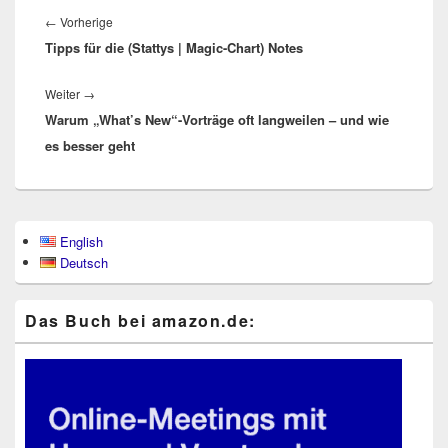
Vorheriger
←
Vorherige
Tipps für die (Stattys | Magic-Chart) Notes
Beitrag:
Nächster
Weiter
→
Warum „What’s New“-Vorträge oft langweilen – und wie
Beitrag:
es besser geht
Primärer
English
Seitenleisten-
Deutsch
Widgetbereich
Das Buch bei ama​zon​.de: