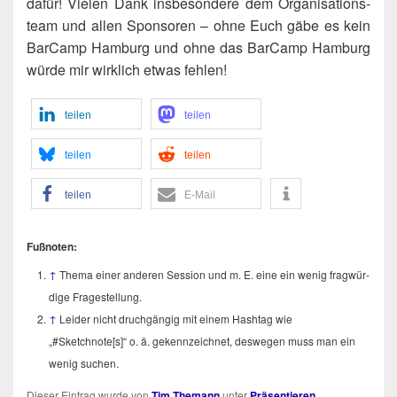
dafür! Vie­len Dank ins­be­son­de­re dem Orga­ni­sa­ti­ons­
team und allen Spon­so­ren – ohne Euch gäbe es kein
Bar­Camp Ham­burg und ohne das Bar­Camp Ham­burg
wür­de mir wirk­lich etwas fehlen!
tei­len
tei­len
tei­len
tei­len
tei­len
E‑Mail
Fuß­no­ten:
↑
The­ma einer ande­ren Ses­si­on und m. E. eine ein wenig frag­wür­
di­ge Fragestellung.
↑
Lei­der nicht druch­gän­gig mit einem Hash­tag wie
„#Sketchnote[s]“ o. ä. gekenn­zeich­net, des­we­gen muss man ein
wenig suchen.
Dieser Eintrag wurde von
Tim Themann
unter
Präsentieren
,