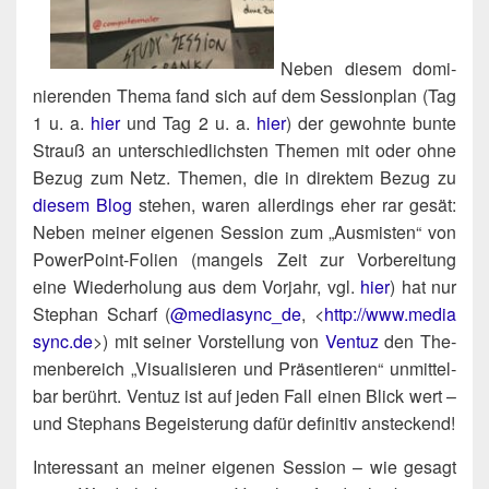
Neben die­sem domi­
nie­ren­den The­ma fand sich auf dem Ses­si­onplan (Tag
1 u. a.
hier
und Tag 2 u. a.
hier
) der gewohn­te bun­te
Strauß an unter­schied­lichs­ten The­men mit oder ohne
Bezug zum Netz. The­men, die in direk­tem Bezug zu
die­sem Blog
ste­hen, waren aller­dings eher rar gesät:
Neben mei­ner eige­nen Ses­si­on zum „Aus­mis­ten“ von
Power­Point-Foli­en (man­gels Zeit zur Vor­be­rei­tung
eine Wie­der­ho­lung aus dem Vor­jahr, vgl.
hier
) hat nur
Ste­phan Scharf (
@mediasync_de
, <
http://​www​.media​
sync​.de
>) mit sei­ner Vor­stel­lung von
Ven­tuz
den The­
men­be­reich „Visua­li­sie­ren und Prä­sen­tie­ren“ unmit­tel­
bar berührt. Ven­tuz ist auf jeden Fall einen Blick wert –
und Ste­phans Begeis­te­rung dafür defi­ni­tiv ansteckend!
Inter­es­sant an mei­ner eige­nen Ses­si­on – wie gesagt