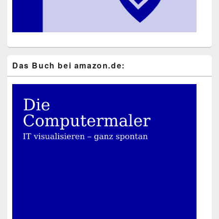
Das Buch bei ama​zon​.de: