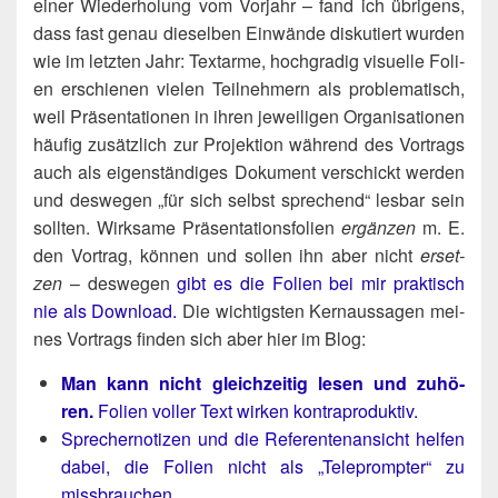
einer Wie­der­ho­lung vom Vor­jahr – fand ich übri­gens,
dass fast genau die­sel­ben Ein­wän­de dis­ku­tiert wur­den
wie im letz­ten Jahr: Text­ar­me, hoch­gra­dig visu­el­le Foli­
en erschie­nen vie­len Teil­neh­mern als pro­ble­ma­tisch,
weil Prä­sen­ta­tio­nen in ihren jewei­li­gen Orga­ni­sa­tio­nen
häu­fig zusätz­lich zur Pro­jek­ti­on wäh­rend des Vor­trags
auch als eigen­stän­di­ges Doku­ment ver­schickt wer­den
und des­we­gen „für sich selbst spre­chend“ les­bar sein
soll­ten. Wirk­sa­me Prä­sen­ta­ti­ons­fo­li­en
ergän­zen
m. E.
den Vor­trag, kön­nen und sol­len ihn aber nicht
erset­
zen
– des­we­gen
gibt es die Foli­en bei mir prak­tisch
nie als Down­load.
Die wich­tigs­ten Kern­aus­sa­gen mei­
nes Vor­trags fin­den sich aber hier im Blog:
Man kann nicht gleich­zei­tig lesen und zuhö­
ren.
Foli­en vol­ler Text wir­ken kontraproduktiv.
Spre­cher­no­ti­zen und die Refe­ren­ten­an­sicht hel­fen
dabei, die Foli­en nicht als „Tele­promp­ter“ zu
missbrauchen.