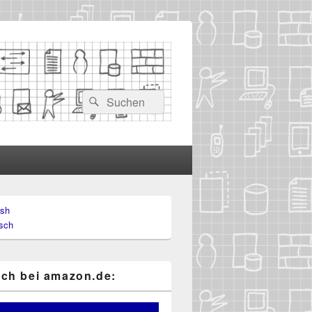
Suchen
Suchen
nach:
ish
-
sch
ch
ch bei ama​zon​.de: