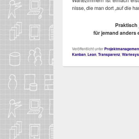
War­te­zim­mern ist ein­fach ers
nis­se, die man dort „auf die har
Prak­tisch
für jemand anders 
Veröffentlicht unter
Projektmanagemen
Kanban
,
Lean
,
Transparenz
,
Wartesy