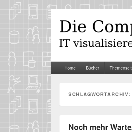
Die Computer
IT visualisieren – ganz spontan
Primäres
Home
Bücher
Themenseit
Menü
SCHLAGWORTARCHIV:
Noch mehr Warte