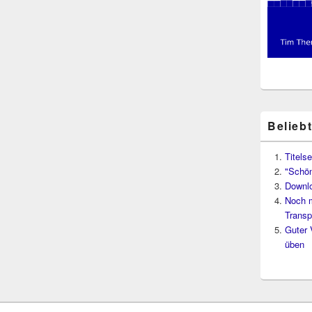
Belieb
Titelse
"Schön
Downl
Noch 
Transp
Guter 
üben