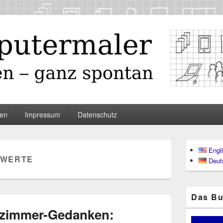
maler
en
Impressum
Datenschutz
Primärer
Engl
Seitenleisten
WERTE
Deut
Widgetberei
Das Bu
zimmer-Gedanken: