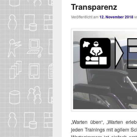
Transparenz
Veröffentlicht am
12. November 2018
v
„War­ten üben“, „War­ten erle­
jeden Trai­nings mit agi­lem Sch