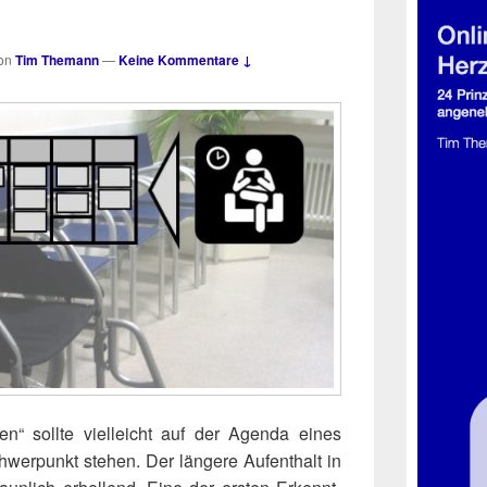
on
Tim Themann
—
Keine Kommentare ↓
ben“ soll­te viel­leicht auf der Agen­da eines
wer­punkt ste­hen. Der län­ge­re Auf­ent­halt in