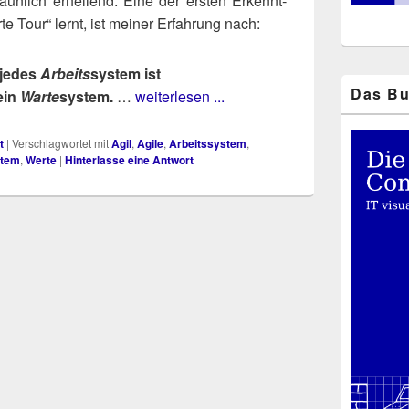
taun­lich erhel­lend. Eine der ers­ten Erkennt­
­te Tour“ lernt, ist mei­ner Erfah­rung nach:
 jedes
Arbeits
sys­tem ist
Das Bu
ein
War­te
sys­tem.
…
weiterlesen ...
t
|
Verschlagwortet mit
Agil
,
Agile
,
Arbeitssystem
,
stem
,
Werte
|
Hinterlasse eine Antwort