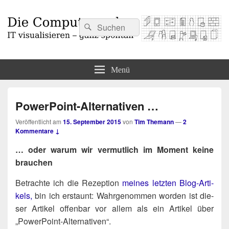
Suchen
Suchen
nach:
Die Computermaler
IT visualisieren – ganz spontan
Menü
PowerPoint-Alternativen …
Veröffentlicht am
15. September 2015
von
Tim Themann
—
2
Kommentare ↓
… oder war­um wir ver­mut­lich im Moment kei­ne
brauchen
Betrach­te ich die Rezep­ti­on
mei­nes letz­ten Blog-Arti­
kels,
bin ich erstaunt: Wahr­ge­nom­men wor­den ist die­
ser Arti­kel offen­bar vor allem als ein Arti­kel über
„Power­Point-Alter­na­ti­ven“.