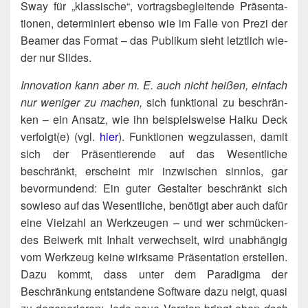
Sway für „klas­si­sche“, vor­trags­be­glei­ten­de Prä­sen­ta­
tio­nen, deter­mi­niert eben­so wie im Fal­le von Pre­zi der
Bea­mer das For­mat – das Publi­kum sieht letzt­lich wie­
der nur Slides.
Inno­va­ti­on kann aber m. E. auch nicht hei­ßen, ein­fach
nur weni­ger zu machen,
sich funk­tio­nal zu beschrän­
ken – ein Ansatz, wie ihn bei­spiels­wei­se Hai­ku Deck
verfolgt(e) (vgl.
hier
). Funk­tio­nen weg­zu­las­sen, damit
sich der Prä­sen­tie­ren­de auf das Wesent­li­che
beschränkt, erscheint mir inzwi­schen sinn­los, gar
bevor­mun­dend: Ein guter Gestal­ter beschränkt sich
sowie­so auf das Wesent­li­che, benö­tigt aber auch dafür
eine Viel­zahl an Werk­zeu­gen – und wer schmü­cken­
des Bei­werk mit Inhalt ver­wech­selt, wird unab­hän­gig
vom Werk­zeug kei­ne wirk­sa­me Prä­sen­ta­ti­on erstel­len.
Dazu kommt, dass unter dem Para­dig­ma der
Beschrän­kung ent­stan­de­ne Soft­ware dazu neigt, qua­si