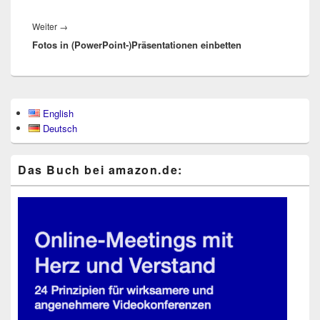
Nächster
Weiter
→
Fotos in (PowerPoint‑)​Präsentationen einbetten
Beitrag:
Primärer
English
Seitenleisten-
Deutsch
Widgetbereich
Das Buch bei ama​zon​.de: