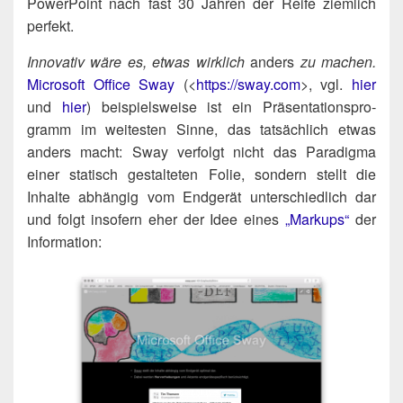
Power­Point nach fast 30 Jah­ren der Rei­fe ziem­lich
perfekt.
Inno­va­tiv wäre es, etwas wirk­lich
anders
zu machen.
Micro­soft Office Sway
(<
https://​sway​.com
>, vgl.
hier
und
hier
) bei­spiels­wei­se ist ein Prä­sen­ta­ti­ons­pro­
gramm im wei­tes­ten Sin­ne, das tat­säch­lich etwas
anders macht: Sway ver­folgt nicht das Para­dig­ma
einer sta­tisch gestal­te­ten Folie, son­dern stellt die
Inhal­te abhän­gig vom End­ge­rät unter­schied­lich dar
und folgt inso­fern eher der Idee eines
„Mar­kups“
der
Information: