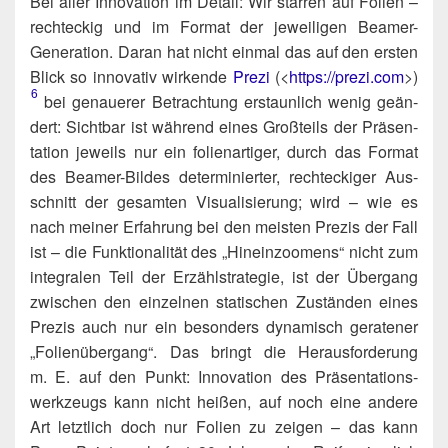
Bei aller Inno­va­ti­on im Detail: Wir star­ren auf Foli­en –
recht­eckig und im For­mat der jewei­li­gen Bea­mer-
Gene­ra­ti­on. Dar­an hat nicht ein­mal das auf den ers­ten
Blick so inno­va­tiv wir­ken­de
Pre­zi
(<
https://​pre​zi​.com
>)​
6
bei genaue­rer Betrach­tung erstaun­lich wenig geän­
dert: Sicht­bar ist wäh­rend eines Groß­teils der Prä­sen­
ta­ti­on jeweils nur ein foli­en­ar­ti­ger, durch das For­mat
des Bea­mer-Bil­des deter­mi­nier­ter, recht­ecki­ger Aus­
schnitt der gesam­ten Visua­li­sie­rung; wird – wie es
nach mei­ner Erfah­rung bei den meis­ten Pre­zis der Fall
ist – die Funk­tio­na­li­tät des „Hin­ein­zoo­mens“ nicht zum
inte­gra­len Teil der Erzähl­stra­te­gie, ist der Über­gang
zwi­schen den ein­zel­nen sta­ti­schen Zustän­den eines
Pre­zis auch nur ein beson­ders dyna­misch gera­te­ner
„Foli­en­über­gang“. Das bringt die Her­aus­for­de­rung
m. E. auf den Punkt: Inno­va­ti­on des Prä­sen­ta­ti­ons­
werk­zeugs kann nicht hei­ßen, auf noch eine ande­re
Art letzt­lich doch nur Foli­en zu zei­gen – das kann