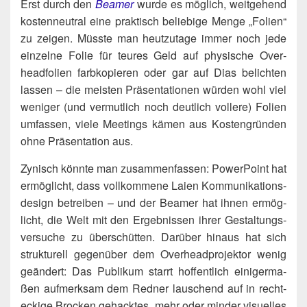
Erst durch den
Bea­mer
wur­de es mög­lich, weit­ge­hend
kos­ten­neu­tral eine prak­tisch belie­bi­ge Men­ge „Foli­en“
zu zei­gen. Müss­te man heut­zu­ta­ge immer noch jede
ein­zel­ne Folie für teu­res Geld auf phy­si­sche Over­
head­fo­li­en farb­ko­pie­ren oder gar auf Dias belich­ten
las­sen – die meis­ten Prä­sen­ta­tio­nen wür­den wohl viel
weni­ger (und ver­mut­lich noch deut­lich vol­le­re) Foli­en
umfas­sen, vie­le Mee­tings kämen aus Kos­ten­grün­den
ohne Prä­sen­ta­ti­on aus.
Zynisch könn­te man zusam­men­fas­sen: Power­Point hat
ermög­licht, dass voll­kom­me­ne Lai­en Kom­mu­ni­ka­ti­ons­
de­sign betrei­ben – und der Bea­mer hat ihnen ermög­
licht, die Welt mit den Ergeb­nis­sen ihrer Gestal­tungs­
ver­su­che zu über­schüt­ten. Dar­über hin­aus hat sich
struk­tu­rell gegen­über dem Over­head­pro­jek­tor wenig
geän­dert: Das Publi­kum starrt hof­fent­lich eini­ger­ma­
ßen auf­merk­sam dem Red­ner lau­schend auf in recht­
ecki­ge Bro­cken gehack­tes, mehr oder min­der visu­el­les