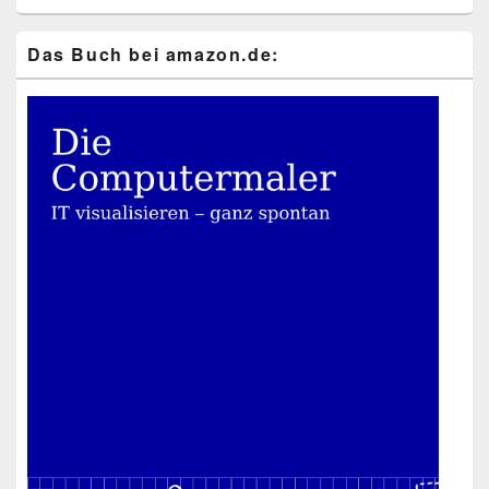
Das Buch bei ama​zon​.de: