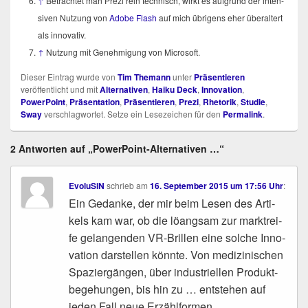
↑
Betrach­tet man Pre­zi rein tech­nisch, wirkt es auf­grund der inten­
si­ven Nut­zung von
Ado­be Flash
auf mich übri­gens eher über­al­tert
als innovativ.
↑
Nut­zung mit Geneh­mi­gung von Microsoft.
Dieser Eintrag wurde von
Tim Themann
unter
Präsentieren
veröffentlicht und mit
Alternativen
,
Haiku Deck
,
Innovation
,
PowerPoint
,
Präsentation
,
Präsentieren
,
Prezi
,
Rhetorik
,
Studie
,
Sway
verschlagwortet. Setze ein Lesezeichen für den
Permalink
.
2 Antworten auf „PowerPoint-Alternativen …“
EvoluSiN
schrieb
am
16. September 2015 um 17:56 Uhr
:
Ein Gedan­ke, der mir beim Lesen des Arti­
kels kam war, ob die löang­sam zur markt­rei­
fe gelan­gen­den VR-Bril­len eine sol­che Inno­
va­ti­on dar­stel­len könn­te. Von medi­zi­ni­schen
Spa­zier­gän­gen, über indus­tri­el­len Pro­dukt­
be­ge­hun­gen, bis hin zu … ent­ste­hen auf
jeden Fall neue Erzählformen.