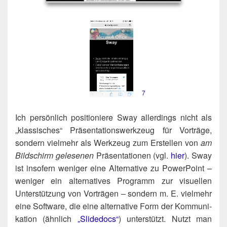
7
Ich per­sön­lich posi­tio­nie­re Sway aller­dings nicht als
„klas­si­sches“ Prä­sen­ta­ti­ons­werk­zeug für Vor­trä­ge,
son­dern viel­mehr als Werk­zeug zum Erstel­len von
am
Bild­schirm gele­se­nen
Prä­sen­ta­tio­nen (vgl.
hier
). Sway
ist inso­fern weni­ger eine Alter­na­ti­ve zu Power­Point –
weni­ger ein alter­na­ti­ves Pro­gramm zur visu­el­len
Unter­stüt­zung von Vor­trä­gen – son­dern m. E. viel­mehr
eine Soft­ware, die eine alter­na­ti­ve Form der Kom­mu­ni­
ka­ti­on (ähn­lich
„Slide­docs“
) unter­stützt. Nutzt man