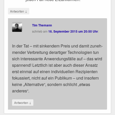
↓
Antworten
Tim Themann
schrieb
am
16. September 2015 um 20:50 Uhr
:
In der Tat – mit sin­ken­dem Preis und damit zuneh­
men­der Ver­brei­tung der­ar­ti­ger Tech­no­lo­gien tun
sich inter­es­san­te Anwen­dungs­fäl­le auf – das wird
span­nend! Letzt­lich ist aber auch die­ser Ansatz
erst ein­mal auf einen indi­vi­du­el­len Rezi­pi­en­ten
fokus­siert, nicht auf ein Publi­kum – und inso­fern
kei­ne „Alter­na­ti­ve“, son­dern schlicht „etwas
anderes“.
↓
Antworten