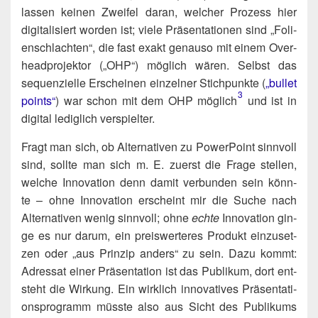
las­sen kei­nen Zwei­fel dar­an, wel­cher Pro­zess hier
digi­ta­li­siert wor­den ist; vie­le Prä­sen­ta­tio­nen sind „Foli­
en­schlach­ten“, die fast exakt genau­so mit einem Over­
head­pro­jek­tor („OHP“) mög­lich wären. Selbst das
sequen­zi­el­le Erschei­nen ein­zel­ner Stich­punk­te (
„bul­let
3
points“
) war schon mit dem OHP möglich​
und ist in
digi­tal ledig­lich verspielter.
Fragt man sich, ob Alter­na­ti­ven zu Power­Point sinn­voll
sind, soll­te man sich m. E. zuerst die Fra­ge stel­len,
wel­che Inno­va­ti­on denn damit ver­bun­den sein könn­
te – ohne Inno­va­ti­on erscheint mir die Suche nach
Alter­na­ti­ven wenig sinn­voll; ohne
ech­te
Inno­va­ti­on gin­
ge es nur dar­um, ein preis­wer­te­res Pro­dukt ein­zu­set­
zen oder „aus Prin­zip anders“ zu sein. Dazu kommt:
Adres­sat einer Prä­sen­ta­ti­on ist das Publi­kum, dort ent­
steht die Wir­kung. Ein wirk­lich inno­va­ti­ves Prä­sen­ta­ti­
ons­pro­gramm müss­te also aus Sicht des Publi­kums