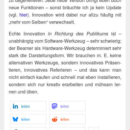
zu dege­ne­rie­ren: Jede neue Ver­si­on bringt eben
doch
neue Funk­tio­nen – sonst bräuch­te ich ja kein Update
(vgl.
hier
). Inno­va­ti­on wird dabei nur all­zu häu­fig mit
„mehr vom Sel­ben“ verwechselt.
Ech­te Inno­va­ti­on
in Rich­tung des Publi­kums
ist –
unab­hän­gig vom Soft­ware-Werk­zeug – sehr schwie­rig;
der Bea­mer als Hard­ware-Werk­zeug deter­mi­niert sehr
stark die Dar­stel­lungs­form. Wir brau­chen m. E. kei­ne
alter­na­ti­ven Werk­zeu­ge, son­dern inno­va­ti­ves Prä­sen­
tie­ren, inno­va­ti­ves Refe­rie­ren – und das kann man
nicht ein­fach kau­fen und schnell mal eben instal­lie­ren,
son­dern sich nur krea­tiv erar­bei­ten und müh­sam ler­
nen und üben.
tei­len
tei­len
tei­len
tei­len