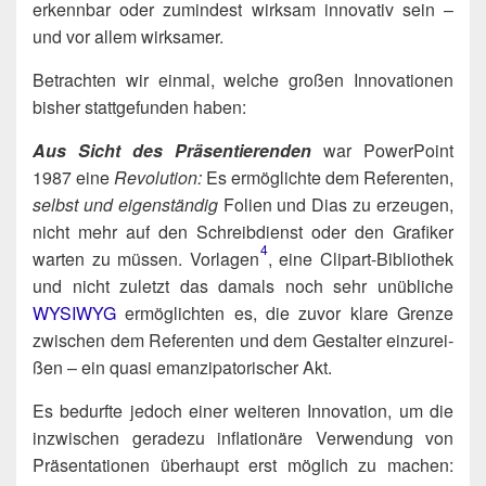
erkenn­bar oder zumin­dest wirk­sam inno­va­tiv sein –
und vor allem wirksamer.
Betrach­ten wir ein­mal, wel­che gro­ßen Inno­va­tio­nen
bis­her statt­ge­fun­den haben:
Aus Sicht des Prä­sen­tie­ren­den
war Power­Point
1987 eine
Revo­lu­ti­on:
Es ermög­lich­te dem Refe­ren­ten,
selbst und eigen­stän­dig
Foli­en und Dias zu erzeu­gen,
nicht mehr auf den Schreib­dienst oder den Gra­fi­ker
4
war­ten zu müs­sen. Vorlagen​
, eine Clip­art-Biblio­thek
und nicht zuletzt das damals noch sehr unüb­li­che
WYSIWYG
ermög­lich­ten es, die zuvor kla­re Gren­ze
zwi­schen dem Refe­ren­ten und dem Gestal­ter ein­zu­rei­
ßen – ein qua­si eman­zi­pa­to­ri­scher Akt.
Es bedurf­te jedoch einer wei­te­ren Inno­va­ti­on, um die
inzwi­schen gera­de­zu infla­tio­nä­re Ver­wen­dung von
Prä­sen­ta­tio­nen über­haupt erst mög­lich zu machen: