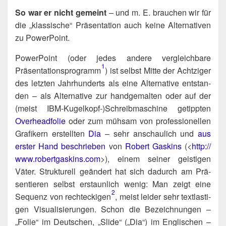
So war er nicht gemeint
– und m. E. brau­chen wir für
die „klas­si­sche“ Prä­sen­ta­ti­on auch kei­ne Alter­na­ti­ven
zu PowerPoint.
Power­Point (oder jedes ande­re ver­gleich­ba­re
1
Präsentationsprogramm​
) ist selbst Mit­te der Acht­zi­ger
des letz­ten Jahr­hun­derts als eine Alter­na­ti­ve ent­stan­
den – als Alter­na­ti­ve zur hand­ge­mal­ten oder auf der
(meist IBM-Kugelkopf‑)​Schreibmaschine getipp­ten
Over­head­fo­lie
oder zum müh­sam von pro­fes­sio­nel­len
Gra­fi­kern erstell­ten
Dia
– sehr anschau­lich und
aus
ers­ter Hand beschrie­ben
von
Robert Gas­kins
(<
http://​
www​.robert​gas​kins​.com
>), einem sei­ner geis­ti­gen
Väter. Struk­tu­rell geän­dert hat sich dadurch am Prä­
sen­tie­ren selbst erstaun­lich wenig: Man zeigt eine
2
Sequenz von rechteckigen​
, meist lei­der sehr text­las­ti­
gen Visua­li­sie­run­gen. Schon die Bezeich­nun­gen –
„Folie“ im Deut­schen, „Slide“ („Dia“) im Eng­li­schen –