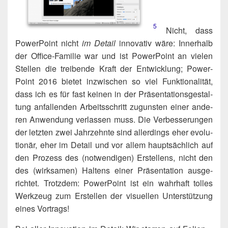
5
Nicht, dass
Power­Point nicht
im Detail
inno­va­tiv wäre: Inner­halb
der Office-Fami­lie war und ist Power­Point an vie­len
Stel­len die trei­ben­de Kraft der Ent­wick­lung; Power­
Point 2016 bie­tet inzwi­schen so viel Funk­tio­na­li­tät,
dass ich es für fast kei­nen in der Prä­sen­ta­ti­ons­ge­stal­
tung anfal­len­den Arbeits­schritt zuguns­ten einer ande­
ren Anwen­dung ver­las­sen muss. Die Ver­bes­se­run­gen
der letz­ten zwei Jahr­zehn­te sind aller­dings eher evo­lu­
tio­när, eher im Detail und vor allem haupt­säch­lich auf
den Pro­zess des (not­wen­di­gen) Erstel­lens, nicht den
des (wirk­sa­men) Hal­tens einer Prä­sen­ta­ti­on aus­ge­
rich­tet. Trotz­dem: Power­Point ist ein wahr­haft tol­les
Werk­zeug zum Erstel­len der visu­el­len Unter­stüt­zung
eines Vortrags!