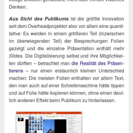
Denken.
Aus Sicht des Publi­kums
ist die größ­te Inno­va­ti­on
seit dem Over­head­pro­jek­tor also vor allem eine
quan­ti­
ta­ti­ve:
Es wer­den in einem grö­ße­ren Teil (inzwi­schen
im über­wie­gen­den Teil) der Bespre­chun­gen Foli­en
gezeigt und die ein­zel­ne Prä­sen­ta­ti­on ent­hält
mehr
Slides.
Die Digi­ta­li­sie­rung selbst und ihre Mög­lich­kei­
ten dürf­ten – betrach­tet man
die Rea­li­tät des Prä­sen­
tie­rens
– nur einen erstaun­lich klei­nen Unter­schied
machen: Die meis­ten Foli­en ent­hal­ten vor allem Text,
den man auch auf einer Schreib­ma­schi­ne hät­te tip­pen
und auf Folie hät­te kopie­ren kön­nen, ohne einen deut­
lich ande­ren Effekt beim Publi­kum zu hinterlassen.